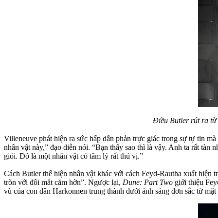
Điều Butler rút ra t
Villeneuve phát hiện ra sức hấp dẫn phản trực giác trong sự tự tin mà
nhân vật này,” đạo diễn nói. “Bạn thấy sao thì là vậy. Anh ta rất tàn
giỏi. Đó là một nhân vật có tâm lý rất thú vị.”
Cách Butler thể hiện nhân vật khác với cách Feyd-Rautha xuất hiện t
tròn với đôi mắt căm hờn”. Ngược lại,
Dune: Part Two
giới thiệu Fey
vũ của con dân Harkonnen trung thành dưới ánh sáng đơn sắc từ mặt t