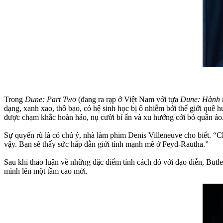
Trong
Dune: Part Two
(đang ra rạp ở Việt Nam với tựa
Dune: Hành t
dạng, xanh xao, thô bạo, có hệ sinh học bị ô nhiễm bởi thế giới quê
được chạm khắc hoàn hảo, nụ cười bí ẩn và xu hướng cởi bỏ quần áo
Sự quyến rũ là có chủ ý, nhà làm phim Denis Villeneuve cho biết. “Ch
vậy. Bạn sẽ thấy sức hấp dẫn giới tính mạnh mẽ ở Feyd-Rautha.”
Sau khi thảo luận về những đặc điểm tính cách đó với đạo diễn, Butle
mình lên một tầm cao mới.