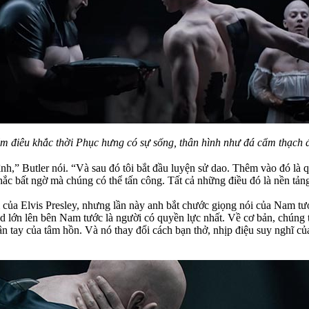
ẩm điêu khắc thời Phục hưng có sự sống, thân hình như đá cẩm thạch
nh,” Butler nói. “Và sau đó tôi bắt đầu luyện sử dao. Thêm vào đó là 
c bất ngờ mà chúng có thể tấn công. Tất cả những điều đó là nền tảng
m của Elvis Presley, nhưng lần này anh bắt chước giọng nói của Nam tư
 lớn lên bên Nam tước là người có quyền lực nhất. Về cơ bản, chúng ta
n tay của tâm hồn. Và nó thay đổi cách bạn thở, nhịp điệu suy nghĩ củ