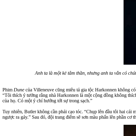
Anh ta là một kẻ tâm thần, nhưng anh ta vẫn có chút
Phim
Dune
của Villeneuve cũng miêu tả gia tộc Harkonnen không có l
“Tôi thích ý tưởng rằng nhà Harkonnen là một cộng đồng không thích
của họ. Có một ý chí hướng tới sự trong sạch.”
Tuy nhiên, Butler không cần phải cạo tóc. “Chụp lên đầu tôi hai cái mũ
ngược ra gáy.” Sau đó, đội trang điểm sẽ sơn màu phấn lên phần cơ t