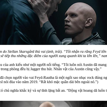
do Stellan Skarsgård thủ vai (ảnh, trái). “Tôi nhận ra rằng Feyd lớn
 sẽ tiếp thu những đặc điểm của người xung quanh khi ta lớn lên,” nam
áu của anh kiểu như một người nổi tiếng. “Tôi luôn nói Austin đã man
 trong phòng đều bị Jagger thu hút. Nhân vật của Austin cũng vậy.”
ã chọn người vào vai Feyd-Rautha là một ngôi sao nhạc rock đúng nghĩa
c sĩ nói đùa vào năm 2019. “Rất khó mặc quần dài bên ngoài nó.”)
 chủ nghĩa khắc kỷ và sự tĩnh lặng bất an. “Động vật hoang dã luôn tr