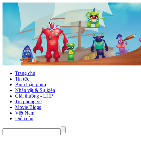
Trang chủ
Tin tức
Bình luận phim
Nhân vật & Sự kiện
Giải thưởng - LHP
Tin phòng vé
Movie Blogs
Việt Nam
Diễn đàn