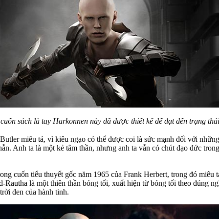
ừ cuốn sách là tay Harkonnen này đã được thiết kế để đạt đến trạng th
 Butler miêu tả, vì kiêu ngạo có thể được coi là sức mạnh đối với nhữn
 nhẫn. Anh ta là một kẻ tâm thần, nhưng anh ta vẫn có chút đạo đức tro
rong cuốn tiểu thuyết gốc năm 1965 của Frank Herbert, trong đó miêu tả
d-Rautha là một thiên thần bóng tối, xuất hiện từ bóng tối theo đúng n
rời đen của hành tinh.