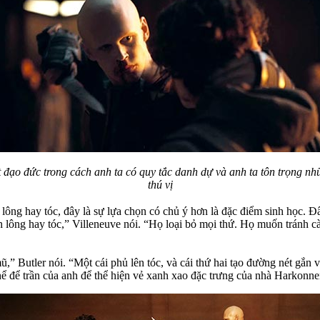
 đạo đức trong cách anh ta có quy tắc danh dự và anh ta tôn trọng nhữ
thú vị
ông hay tóc, đây là sự lựa chọn có chủ ý hơn là đặc điểm sinh học. Đ
 lông hay tóc,” Villeneuve nói. “Họ loại bỏ mọi thứ. Họ muốn tránh c
,” Butler nói. “Một cái phủ lên tóc, và cái thứ hai tạo đường nét gắn v
hể để trần của anh để thể hiện vẻ xanh xao đặc trưng của nhà Harkonne