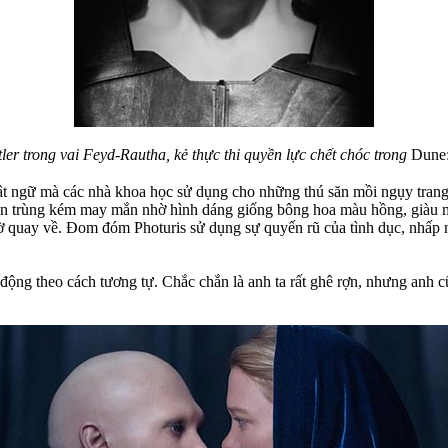
tler trong vai Feyd-Rautha, kẻ thực thi quyền lực chết chóc trong
Dune:
ật ngữ mà các nhà khoa học sử dụng cho những thú săn mồi ngụy trang 
côn trùng kém may mắn nhờ hình dáng giống bông hoa màu hồng, giàu m
quay về. Đom đóm Photuris sử dụng sự quyến rũ của tình dục, nhấp nhá
động theo cách tương tự. Chắc chắn là anh ta rất ghê rợn, nhưng anh c