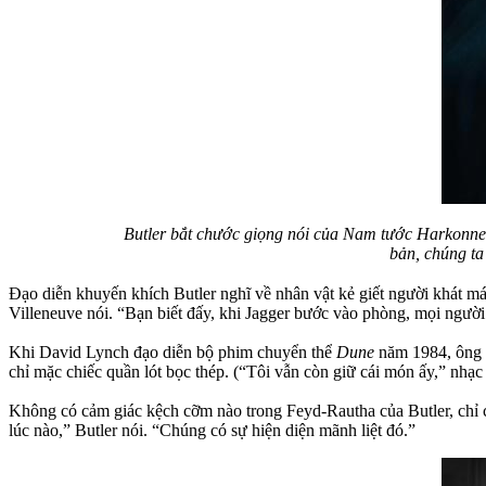
Butler bắt chước giọng nói của Nam tước Harkonnen 
bản, chúng ta
Đạo diễn khuyến khích Butler nghĩ về nhân vật kẻ giết người khát m
Villeneuve nói. “Bạn biết đấy, khi Jagger bước vào phòng, mọi người
Khi David Lynch đạo diễn bộ phim chuyển thể
Dune
năm 1984, ông đ
chỉ mặc chiếc quần lót bọc thép. (“Tôi vẫn còn giữ cái món ấy,” nhạ
Không có cảm giác kệch cỡm nào trong Feyd-Rautha của Butler, chỉ có
lúc nào,” Butler nói. “Chúng có sự hiện diện mãnh liệt đó.”