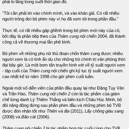
phải lo lắng trong suốt thời gian đó.
"Tôi cần phải tin vào chính mình, và vào khán giả. Có rất nhiều
người trông đợi bộ phim này vì họ đã xem tôi trong phần đầu."
Thực tế, có rất nhiều gập ghềnh trong bộ phim mới này của cô,
bởi đây là phần tiếp theo của
Thâm cung nội chiến
2004, đã thành
công cả về thương mại lẫn phê bình.
Bộ phim về những phụ nữ thủ đoạn chốn thâm cung được nhiều
người xem là có tính ẩn dụ cho những trò chính trị văn phòng thời
đại bây giờ. Là một bom tấn truyền hình xét về tỷ suất người xem
- tập cuối của
Thâm cung nội chiến
ghi kỷ lục tỷ suất người xem
cao nhất kể từ năm 1998 cho giờ phim cuối tuần.
Ngoài một số diễn viên của phần đầu quay lại như Đặng Tụy Văn
và Trần Hào,
Thâm cung nội chiến 2
còn là tác phẩm của giám
chế lừng danh Lý Thiêm Thắng và biên kịch Châu Húc Minh, bộ
đôi năng động đứng sau phần phim đầu và những phim bộ TVB
được đón nhận tốt như
Thiên và địa
(2011),
Lấy chồng giàu sang
(2008) và
Bão cát
(2006).
Thâm cung nội chiến 2
là tác phẩm hợp tác cuối cùng cho TVB