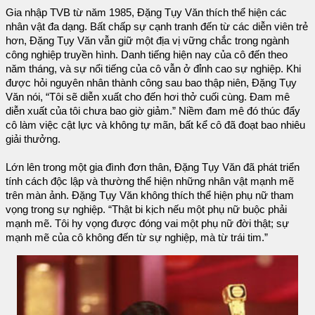
Gia nhập TVB từ năm 1985, Đặng Tụy Văn thích thể hiện các
nhân vật đa dạng. Bất chấp sự cạnh tranh đến từ các diễn viên trẻ
hơn, Đặng Tụy Văn vẫn giữ một địa vị vững chắc trong ngành
công nghiệp truyền hình. Danh tiếng hiện nay của cô đến theo
năm tháng, và sự nổi tiếng của cô vẫn ở đỉnh cao sự nghiệp. Khi
được hỏi nguyên nhân thành công sau bao thập niên, Đặng Tụy
Văn nói, “Tôi sẽ diễn xuất cho đến hơi thở cuối cùng. Đam mê
diễn xuất của tôi chưa bao giờ giảm.” Niềm đam mê đó thúc đẩy
cô làm việc cật lực và không tự mãn, bất kể cô đã đoạt bao nhiêu
giải thưởng.
Lớn lên trong một gia đình đơn thân, Đặng Tụy Văn đã phát triển
tính cách độc lập và thường thể hiện những nhân vật mạnh mẽ
trên màn ảnh. Đặng Tụy Văn không thích thể hiện phụ nữ tham
vọng trong sự nghiệp. “Thật bi kịch nếu một phụ nữ buộc phải
mạnh mẽ. Tôi hy vọng được đóng vai một phụ nữ đời thật; sự
mạnh mẽ của cô không đến từ sự nghiệp, mà từ trái tim.”