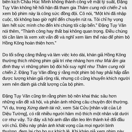
biên kịch Châu Húc Minh không thành công về mặt tỷ suất, Đặng
Tụy Văn không hề hối hận đã tham gia
Thâm cung nội chiến 2
và
xem bộ phim này là công sức đồng đội. Cô nói, “Một khi đã nhập
cuộc, tôi không bao giờ nghĩ đến chuyện rút ra. Tôi chỉ hy vọng
làm hết sức mình cho đến khi chúng tôi cập bến.” Đặng Tụy Văn
nói thêm, “Thành công hay thất bại không quan trọng. Điều chúng
tôi cần làm là xem xét vấn đề và nghĩ xem làm thế nào để phim bộ
Hồng Kông hoàn thiện hơn.”
Do lối sống căng thẳng và làm việc kéo dài, khán giả Hồng Kông
thường thích những phim giải trí nhẹ nhàng hơn như
Mái ấm gia
đình
thay vì những phim bộ đòi hỏi suy nghĩ như
Thâm cung nội
chiến 2
. Đặng Tụy Văn đồng ý rằng một phim bộ hay phải hấp dẫn
được lượng khán giả rộng rãi, nhưng cô cũng khuyến khích người
xem nên đánh giá chất lượng của bộ phim.
Đặng Tụy Văn cũng tin rằng phim bộ nên khai thác sâu hơn
những vấn đề xã hội, và phản ánh những câu chuyện đời thường.
“Ví dụ, trong
Xứng danh tài nữ
, xem Sài Cửu [nhân vật của Lê
Diệu Tường], có rất nhiều người hâm mộ thích một nhân vật dưới
cơ như vậy. Tứ đáy xã hội anh dần dần leo lên thành kẻ đối đầu
với chủ. Điều này phản ánh khát vọng của mọi người bình
thường, đem lại cho họ sự khích lệ. Khi khán giả xem phim này,