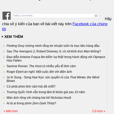
Hãy
chia sẻ ý kiến của bạn về bài viết này trên
Facebook của chúng
tôi
+ XEM THÊM
Finding Dory
chứng minh rằng lợi nhuận luôn là mục tiêu hàng đầu
Sau
The Avengers 2
, Robert Downey Jr. có rút khỏi
Iron Man
không?
Đạo diễn Antoine Fuqua tìm kiếm 'sự thật' trong hành động với
Olympus
Has Fallen
Saoirse Ronan:
The Host
có nhiều yếu tố tình cảm
Roger Ebert an nghỉ: Một cuộc đời với điện ảnh
Jo In Sung - Song Hye Kyo: sức quyến rũ của
That Winter, the Wind
Blows
Có phải phim tình cảm hài đã chết?
Trương Quốc Vinh vẫn trong tâm trí khán giả sau 10 năm
Màn ảnh rộng với chàng trai trẻ Nicholas Hoult
Ai là ai trong phim
Zero Dark Thirty
?
« Mới hơn
Cũ hơn »