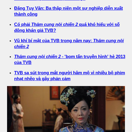
Đặng Tụy Văn: Ba thập niên một sự nghiệp diễn xuất
thành công
Có phải
Thâm cung nội chiến 2
quá khó hiểu với số
đông khán giả TVB?
Vũ khí bí mật của TVB trong năm nay:
Thâm cung nội
chiến 2
Thâm cung nội chiến 2
- 'bom tấn truyền hình' hè 2013
của TVB
TVB sa sút trong mắt người hâm mộ vì nhiều bộ phim
nhạt nhẽo và gây phản cảm