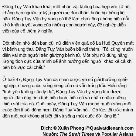
Đặng Tụy Văn khao khát một nhân vật không hòa hợp với xã hội,
chẳng hạn người tự kỷ, người mẹ đơn thân, hoặc bị chứng liệt
não. Đặng Tụy Văn hy vọng có thể làm cho công chúng hiểu nỗi
khó khăn tuyệt vọng của những con người này, để nghiệp diễn
viên của cô thêm ý nghĩa.
Đột nhiên nhớ đến bạn cũ, nữ diễn viên quá cố La Huệ Quyên mất
vi bệnh ung thư, Đặng Tụy Văn buồn bã nói thêm, “Tôi cũng muốn
diễn vai một người trên giường bệnh tử. Một phụ nữ dùng năng
lượng tích cực của mình để ảnh hưởng đến người khác kể cả khi
bên bờ vực cái chết.”
Ở tuổi 47, Đặng Tụy Văn đã nhận được vô số giải thưởng nghề
nghiệp, nhưng cuộc sống riêng của cô vẫn trống trải. Hiểu rằng
“tình yêu không cần lý do”, Đặng Tụy Văn hy vọng tìm được
người đàn ông tính tình hiền lành, hiểu cô và chấp nhận những
thiếu sót của cô. Cuối ngày, Đặng Tụy Văn mong muốn sống một
cuộc đời ít sôi động hơn. Đặng Tụy Văn nói, “Có lúc, tôi ước mình
đến một nơi không ai biết tôi và sống một cuộc đời lặng lẽ.”
Dịch: © Xuân Phong @Quaivatdienanh.com
Nguồn:
The Strait Times
và Popular Asians