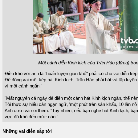
Một cảnh diễn Kinh kịch của Trần Hào (đứng) tro
Điều khó với anh là "huấn luyện gian khổ" phải có cho vai diễn kép
Để đóng vai một kép hát Kinh kịch, Trần Hào phải hát và tập luyện 
vì một cảnh ngắn."
"Mất nguyên cả ngày để diễn một cảnh hát Kinh kịch ngắn, thế nê
Tôi thực sự hiểu cân ngạn ngữ, 'một phút trên sân khấu, 10 lần nỗ 
Anh cười và nói thêm: "Tuy nhiên, nếu bạn nghe hát Kinh kịch, bạ
vực đó khó đến mức nào."
Những vai diễn sắp tới