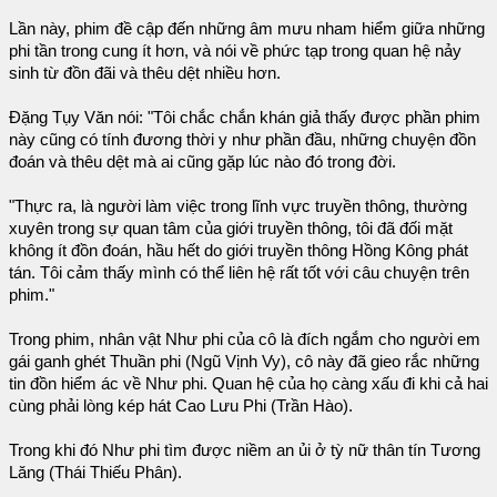
Lần này, phim đề cập đến những âm mưu nham hiểm giữa những
phi tần trong cung ít hơn, và nói về phức tạp trong quan hệ nảy
sinh từ đồn đãi và thêu dệt nhiều hơn.
Đặng Tụy Văn nói: "Tôi chắc chắn khán giả thấy được phần phim
này cũng có tính đương thời y như phần đầu, những chuyện đồn
đoán và thêu dệt mà ai cũng gặp lúc nào đó trong đời.
"Thực ra, là người làm việc trong lĩnh vực truyền thông, thường
xuyên trong sự quan tâm của giới truyền thông, tôi đã đối mặt
không ít đồn đoán, hầu hết do giới truyền thông Hồng Kông phát
tán. Tôi cảm thấy mình có thể liên hệ rất tốt với câu chuyện trên
phim."
Trong phim, nhân vật Như phi của cô là đích ngắm cho người em
gái ganh ghét Thuần phi (Ngũ Vịnh Vy), cô này đã gieo rắc những
tin đồn hiểm ác về Như phi. Quan hệ của họ càng xấu đi khi cả hai
cùng phải lòng kép hát Cao Lưu Phi (Trần Hào).
Trong khi đó Như phi tìm được niềm an ủi ở tỳ nữ thân tín Tương
Lăng (Thái Thiếu Phân).