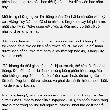
phim lung tung bừa bãi, theo tiết lộ của nhiều diễn viên bao năm
nay.
Một trong những người lớn tiếng phản đối nhất là nữ diễn viên kỳ
cựu Đặng Tụy Văn, cô đã chịu nhiều lo lắng khi quay bộ phim mới
nhất cho TVB,
Thâm cung nội chiến 2
, đến mức cơ thể cô có
những phản ứng tệ hại.
"Điều kiện làm việc cho bộ phim này quá sức kinh khủng. Chúng
tôi không hề được có kịch bản trước đủ lâu, và đôi lúc chỉ nhận
được kịch bản trước một ngày quay một tập nào đó," Đặng Tụy
Văn cho biết.
"Tôi không đủ thời gian để chuẩn bị tươm tất, thế nên tôi rất căng
thẳng. Đến độ mặt tôi bị đau khi dùng bông phấn hóa trang. Mà
nếu không trang điểm, mặt tôi sẽ đen sạm hoặc đỏ bừng. Cơ thể
tôi phản ứng kịch liệt với stress và phát đủ thứ tín hiệu cho tôi biết.
Tôi đã phải đi bác sĩ."
Nói bằng tiếng Quan thoại qua điện thoại từ Hồng Kông với
The
Strait Times
(một tờ báo của Singapore - ND), cô nhấn mạnh rằng
đây là một trong những trải nghiệm "stress" nhất mà cô từng trải
qua.