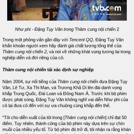
Như phi - Đặng Tụy Văn trong
Thâm cung nội chiến 2
Trong một phỏng vấn gần đây với
Tencent QQ
, Đặng Tụy Văn
khẩn khoản người xem hãy đánh giá chất lượng tổng thể của
Thâm cung nội chiến 2
, và nói về những khát vọng tương lai trong
nghiệp diễn và đời riêng của cô.
Thâm cung nội chiến
tái xác định sự nghiệp
Năm 2004, sự nổi tiếng của
Thâm cung nội chiến
đưa Đặng Tụy
Văn, Lê Tư, Xa Thi Mạn, và Trương Khả Di lên đài danh vọng
khắp Trung Quốc, Đài Loan và Đông Nam Á. Trước khi bộ phim
được phát sóng, Đặng Tụy Văn không nghĩ vai diễn Như phi của
cô lại đưa cô đến với sự ưa chuộng cùng khắp đến thế.
“Tôi cho diễn xuất của tôi trong [
Thâm cung nội chiến
] chỉ đạt 50
điểm. Tuy nhiên, thành công của bộ phim này dựa trên sự chín
muồi của nhiều yếu tố. Từ bộ phim đó trở đi, tôi nhận ra rằng khán