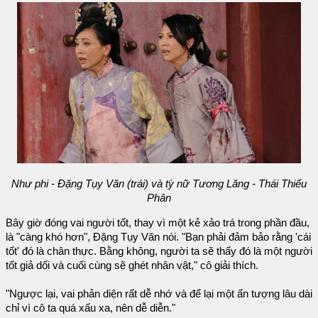
Như phi - Đặng Tụy Văn (trái) và tỳ nữ Tương Lăng - Thái Thiếu
Phân
Bây giờ đóng vai người tốt, thay vì một kẻ xảo trá trong phần đầu,
là "càng khó hơn", Đặng Tụy Văn nói. "Bạn phải đảm bảo rằng 'cái
tốt' đó là chân thực. Bằng không, người ta sẽ thấy đó là một người
tốt giả dối và cuối cùng sẽ ghét nhân vật," cô giải thích.
"Ngược lại, vai phản diện rất dễ nhớ và để lại một ấn tượng lâu dài
chỉ vì cô ta quá xấu xa, nên dễ diễn."