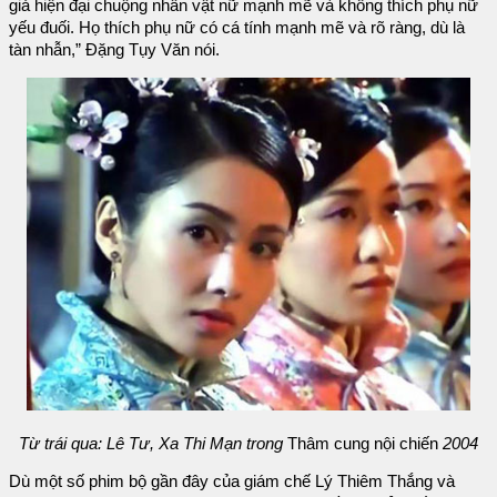
giả hiện đại chuộng nhân vật nữ mạnh mẽ và không thích phụ nữ
yếu đuối. Họ thích phụ nữ có cá tính mạnh mẽ và rõ ràng, dù là
tàn nhẫn,” Đặng Tụy Văn nói.
Từ trái qua: Lê Tư, Xa Thi Mạn trong
Thâm cung nội chiến
2004
Dù một số phim bộ gần đây của giám chế Lý Thiêm Thắng và