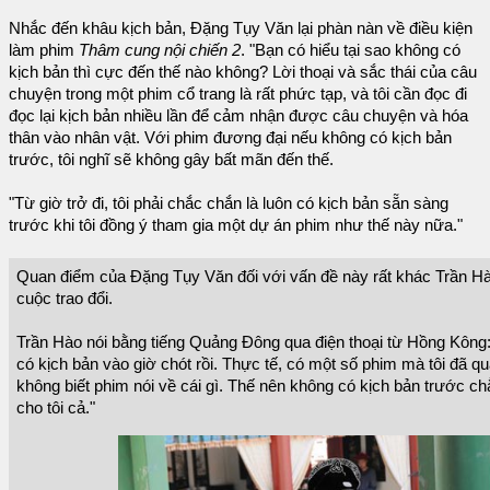
Nhắc đến khâu kịch bản, Đặng Tụy Văn lại phàn nàn về điều kiện
làm phim
Thâm cung nội chiến 2
. "Bạn có hiểu tại sao không có
kịch bản thì cực đến thế nào không? Lời thoại và sắc thái của câu
chuyện trong một phim cổ trang là rất phức tạp, và tôi cần đọc đi
đọc lại kịch bản nhiều lần để cảm nhận được câu chuyện và hóa
thân vào nhân vật. Với phim đương đại nếu không có kịch bản
trước, tôi nghĩ sẽ không gây bất mãn đến thế.
"Từ giờ trở đi, tôi phải chắc chắn là luôn có kịch bản sẵn sàng
trước khi tôi đồng ý tham gia một dự án phim như thế này nữa."
Quan điểm của Đặng Tụy Văn đối với vấn đề này rất khác Trần 
cuộc trao đổi.
Trần Hào nói bằng tiếng Quảng Đông qua điện thoại từ Hồng Kông:
có kịch bản vào giờ chót rồi. Thực tế, có một số phim mà tôi đã 
không biết phim nói về cái gì. Thế nên không có kịch bản trước c
cho tôi cả."