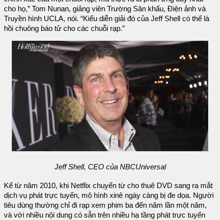
cho họ,” Tom Nunan, giảng viên Trường Sân khấu, Điện ảnh và
Truyền hình UCLA, nói. “Kiểu diễn giải đó của Jeff Shell có thể là
hồi chuông báo tử cho các chuỗi rạp.”
Jeff Shell, CEO của NBCUniversal
Kể từ năm 2010, khi Netflix chuyển từ cho thuê DVD sang ra mắt
dịch vụ phát trực tuyến, mô hình xinê ngày càng bị đe dọa. Người
tiêu dùng thường chỉ đi rạp xem phim ba đến năm lần một năm,
và với nhiều nội dung có sẵn trên nhiều hạ tầng phát trực tuyến