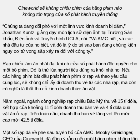
Cineworld sẽ không chiếu phim của hãng phim nào
không tôn trọng cửa sổ phát hành truyền thống
“Chúng ta đang đối phó với một lĩnh vực kinh doanh bị đắm,”
Jonathan Kuntz, giảng dạy môn lịch sử điện ảnh tại Trường Sân
khấu, Điện ảnh và Truyền hình UCLA, nói. “Và AMC biết, và các
nhà đầu tư của họ biết, và đó là lý do tại sao bạn đang chứng kiến
nguy cơ tử vong sắp xảy ra đối với công ty.”
Rạp chiếu làm ăn phát đạt khi có cửa sổ phát hành độc quyền cho
một bộ phim. Đó là thứ lùa người tiêu dùng ra khỏi nhà họ. Nếu
các hãng phim bắt đầu phát hành phim ở rạp và theo yêu cầu
cùng lúc, sẽ không chỉ lấy đi doanh thu vé từ các nhà rạp, mà còn
có nghĩa là thất thu cả kinh doanh thức ăn vặt.
Năm ngoái, ngành công nghiệp rạp chiếu Bắc Mỹ thu về 15 tỉ đôla,
kết hợp của khoảng 11 tỉ đôla doanh thu bán vé và 4 tỉ đôla quà
vặt ăn ở rạp. Trên toàn cầu, doanh thu bán vé tăng vọt lên mức
cao mới 42,5 tỉ đôla.
Một số rạp đã về phe sau tuyên bố của AMC. Mooky Greidinger,
CEO của Cineworld, đã đồng ý rằng nếu một hãng phim không tôn