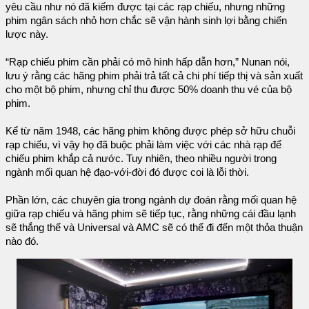
yêu cầu như nó đã kiếm được tại các rạp chiếu, nhưng những
phim ngân sách nhỏ hơn chắc sẽ vận hành sinh lợi bằng chiến
lược này.
“Rạp chiếu phim cần phải có mô hình hấp dẫn hơn,” Nunan nói,
lưu ý rằng các hãng phim phải trả tất cả chi phí tiếp thị và sản xuất
cho một bộ phim, nhưng chỉ thu được 50% doanh thu vé của bộ
phim.
Kể từ năm 1948, các hãng phim không được phép sở hữu chuỗi
rạp chiếu, vì vậy họ đã buộc phải làm việc với các nhà rạp để
chiếu phim khắp cả nước. Tuy nhiên, theo nhiều người trong
ngành mối quan hệ đạo-với-đời đó được coi là lỗi thời.
Phần lớn, các chuyên gia trong ngành dự đoán rằng mối quan hệ
giữa rạp chiếu và hãng phim sẽ tiếp tục, rằng những cái đầu lạnh
sẽ thắng thế và Universal và AMC sẽ có thể đi đến một thỏa thuận
nào đó.