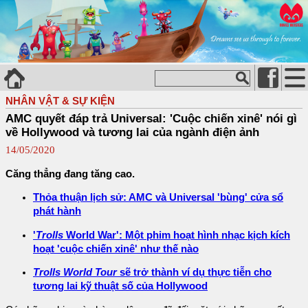
NHÂN VẬT & SỰ KIỆN
AMC quyết đáp trả Universal: 'Cuộc chiến xinê' nói gì
về Hollywood và tương lai của ngành điện ảnh
14/05/2020
Căng thẳng đang tăng cao.
Thỏa thuận lịch sử: AMC và Universal 'bùng' cửa sổ
phát hành
'
Trolls
World War': Một phim hoạt hình nhạc kịch kích
hoạt 'cuộc chiến xinê' như thế nào
Trolls World Tour
sẽ trở thành ví dụ thực tiễn cho
tương lai kỹ thuật số của Hollywood