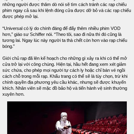
những người được thăm dò nói sẽ tìm cách tránh các rạp chiếu
phim ngay cả sau khi lệnh đóng cửa được dỡ bỏ và các rạp chiếu
được phép mở lại.
“Universal có lý do chính đáng để đẩy thêm nhiều phim VOD
hơn,” giáo sư Schiffer nói. “Theo tôi, sao đi nữa thì đó cũng là
tương lai. Ngay lúc này người ta thà chết còn hơn vào rạp chiếu
bóng.”
Giới chủ rạp đã lên kế hoạch cho những gì xảy ra khi có thể mở
cửa trở lại với công chúng. Hiện tại, hầu hết đang xem xét giảm
sức chứa, cho phép mọi người tự cách ly hoặc chỉ bán vé ngồi
cách chỗ trong mỗi rạp. Khẩu trang có thể sẽ là tùy chọn, trừ khi
chính quyền địa phương yêu cầu khác, nhưng sẽ được khuyến
khích. Nhân viên sẽ mặc đồ bảo hộ và tiến hành vệ sinh thường
xuyên hơn.