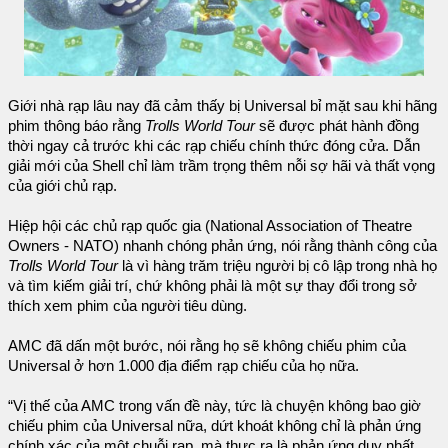
Giới nhà rạp lâu nay đã cảm thấy bị Universal bỉ mặt sau khi hãng
phim thông báo rằng
Trolls World Tour
sẽ được phát hành đồng
thời ngay cả trước khi các rạp chiếu chính thức đóng cửa. Dẫn
giải mới của Shell chỉ làm trầm trọng thêm nỗi sợ hãi và thất vọng
của giới chủ rạp.
Hiệp hội các chủ rạp quốc gia (National Association of Theatre
Owners - NATO) nhanh chóng phản ứng, nói rằng thành công của
Trolls World Tour
là vì hàng trăm triệu người bị cô lập trong nhà họ
và tìm kiếm giải trí, chứ không phải là một sự thay đổi trong sở
thích xem phim của người tiêu dùng.
AMC đã dấn một bước, nói rằng họ sẽ không chiếu phim của
Universal ở hơn 1.000 địa điểm rạp chiếu của họ nữa.
“Vị thế của AMC trong vấn đề này, tức là chuyện không bao giờ
chiếu phim của Universal nữa, dứt khoát không chỉ là phản ứng
chính xác của một chuỗi rạp, mà thực ra là phản ứng duy nhất