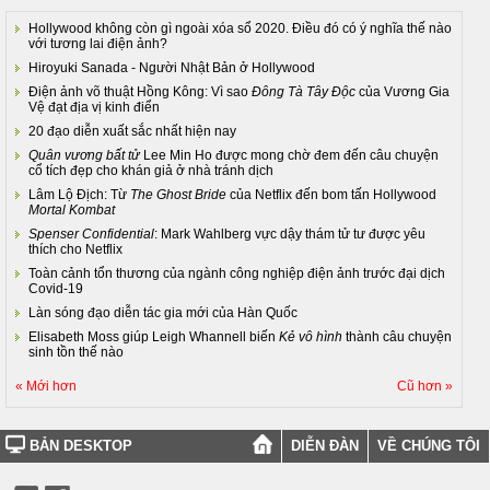
Hollywood không còn gì ngoài xóa sổ 2020. Điều đó có ý nghĩa thế nào
với tương lai điện ảnh?
Hiroyuki Sanada - Người Nhật Bản ở Hollywood
Điện ảnh võ thuật Hồng Kông: Vì sao
Đông Tà Tây Độc
của Vương Gia
Vệ đạt địa vị kinh điển
20 đạo diễn xuất sắc nhất hiện nay
Quân vương bất tử
Lee Min Ho được mong chờ đem đến câu chuyện
cổ tích đẹp cho khán giả ở nhà tránh dịch
Lâm Lộ Địch: Từ
The Ghost Bride
của Netflix đến bom tấn Hollywood
Mortal Kombat
Spenser Confidential
: Mark Wahlberg vực dậy thám tử tư được yêu
thích cho Netflix
Toàn cảnh tổn thương của ngành công nghiệp điện ảnh trước đại dịch
Covid-19
Làn sóng đạo diễn tác gia mới của Hàn Quốc
Elisabeth Moss giúp Leigh Whannell biến
Kẻ vô hình
thành câu chuyện
sinh tồn thế nào
« Mới hơn
Cũ hơn »
BẢN DESKTOP
DIỄN ĐÀN
VỀ CHÚNG TÔI