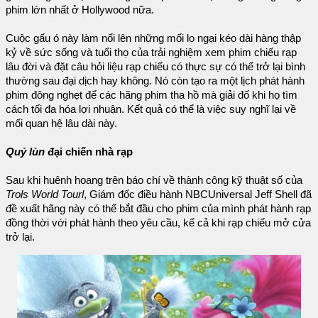
phim lớn nhất ở Hollywood nữa.
Cuộc gấu ó này làm nổi lên những mối lo ngại kéo dài hàng thập
kỷ về sức sống và tuổi thọ của trải nghiệm xem phim chiếu rạp
lâu đời và đặt câu hỏi liệu rạp chiếu có thực sự có thể trở lại bình
thường sau đại dịch hay không. Nó còn tạo ra một lịch phát hành
phim đông nghẹt để các hãng phim tha hồ mà giải đố khi họ tìm
cách tối đa hóa lợi nhuận. Kết quả có thể là việc suy nghĩ lại về
mối quan hệ lâu dài này.
Quỷ lùn
đại chiến nhà rạp
Sau khi huênh hoang trên báo chí về thành công kỹ thuật số của
Trols World Tourl
, Giám đốc điều hành NBCUniversal Jeff Shell đã
đề xuất hãng này có thể bắt đầu cho phim của mình phát hành rạp
đồng thời với phát hành theo yêu cầu, kể cả khi rạp chiếu mở cửa
trở lại.