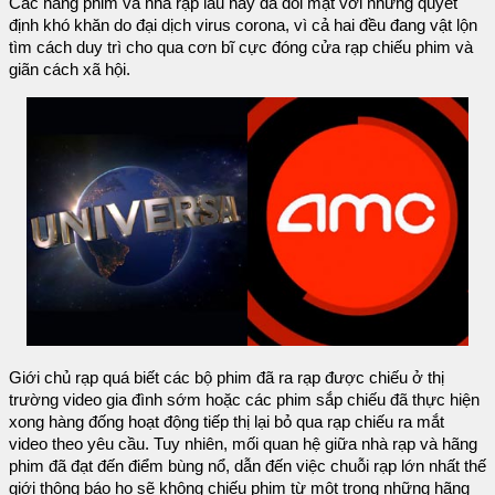
Các hãng phim và nhà rạp lâu nay đã đối mặt với những quyết
định khó khăn do đại dịch virus corona, vì cả hai đều đang vật lộn
tìm cách duy trì cho qua cơn bĩ cực đóng cửa rạp chiếu phim và
giãn cách xã hội.
Giới chủ rạp quá biết các bộ phim đã ra rạp được chiếu ở thị
trường video gia đình sớm hoặc các phim sắp chiếu đã thực hiện
xong hàng đống hoạt động tiếp thị lại bỏ qua rạp chiếu ra mắt
video theo yêu cầu. Tuy nhiên, mối quan hệ giữa nhà rạp và hãng
phim đã đạt đến điểm bùng nổ, dẫn đến việc chuỗi rạp lớn nhất thế
giới thông báo họ sẽ không chiếu phim từ một trong những hãng