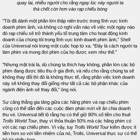
quay lại, nhiều người cho rằng ngay lúc này người ta
thà chết còn hơn vào rạp chiếu bóng
“Tôi đã dành một phần lớn thập niên trước trong lĩnh vực kinh
doanh phim ảnh, và không có nghi vấn nào về việc một ngày nào
đó rạp chiếu sẽ trở thành yếu tố trung tâm cho hoạt động kinh
doanh của chúng tôi trong lĩnh vực kinh doanh phim ảnh,” Shell
của Universal nói trong một cuộc họp từ xa. “Đây là cách người ta
làm phim và mong đợi phim của họ được xem như thế.”
“Nhưng mặt trái là, dù chúng ta thích hay không, phần lớn các bộ
phim đang được tiêu thụ ở gia đình, và nếu cho rằng chúng ta sẽ
không thay đổi thì đó là không thực tế, rằng phần việc kinh doanh
này sẽ không thay đổi giống như tất cả các bộ phận khác của
ngành điện ảnh sẽ thay đổi,” ông nói.
Sự căng thẳng gia tăng giữa các hãng phim và rạp chiếu phim
cũng có thể dẫn đến các cuộc đàm phán mới về ăn chia doanh
thu vé. Universal tiết lộ rằng họ có thể giữ 80% số tiền cho thuê
Trolls World Tour
, thay vì thỏa thuận 50% mà các hãng phim có
với các rạp chiếu phim. Vì vậy, tuy
Trolls World Tour
kiếm được ít
tiền hơn so với tiền nhiệm của nó, Trolls, Universal thực sự có thể
bỏ túi nhiều hơn.