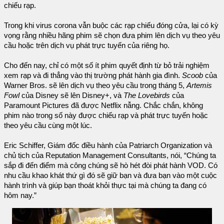
chiếu rạp.
Trong khi virus corona vẫn buộc các rạp chiếu đóng cửa, lại có kỳ
vọng rằng nhiều hãng phim sẽ chọn đưa phim lên dịch vụ theo yêu
cầu hoặc trên dịch vụ phát trực tuyến của riêng họ.
Cho đến nay, chỉ có một số ít phim quyết định từ bỏ trải nghiệm
xem rạp và đi thẳng vào thị trường phát hành gia đình.
Scoob
của
Warner Bros. sẽ lên dịch vụ theo yêu cầu trong tháng 5,
Artemis
Fowl
của Disney sẽ lên Disney+, và
The Lovebirds
của
Paramount Pictures đã được Netflix nẫng. Chắc chắn, không
phim nào trong số này được chiếu rạp và phát trực tuyến hoặc
theo yêu cầu cùng một lúc.
Eric Schiffer, Giám đốc điều hành của Patriarch Organization và
chủ tịch của Reputation Management Consultants, nói, “Chúng ta
sắp đi đến điểm mà công chúng sẽ hò hét đòi phát hành VOD. Có
nhu cầu khao khát thứ gì đó sẽ giữ bạn và đưa bạn vào một cuộc
hành trình và giúp bạn thoát khỏi thực tại mà chúng ta đang có
hôm nay.”