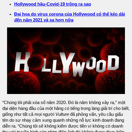
Hollywood hậu-Covid-19 trông ra sao
Đại họa do virus corona của Hollywood có thể kéo dài
đến năm 2021 và xa hơn nữa
“Chúng tôi phải xóa sổ năm 2020. Đó là năm không xảy ra,” một
đại diện hàng đầu của một hãng có tiếng trong làng giải trí cho biết,
giống như tất cả mọi người
Vulture
đã phỏng vấn, yêu cầu giấu
tên do sự nhạy cảm xung quanh những nỗ lực kinh doanh đang
diễn ra. “Chúng tôi sẽ không kiếm được tiền vì không có doanh