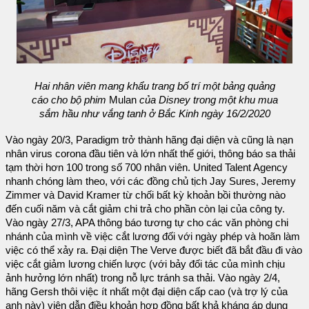
Hai nhân viên mang khẩu trang bố trí một bảng quảng
cáo cho bộ phim
Mulan
của Disney trong một khu mua
sắm hầu như vắng tanh ở Bắc Kinh ngày 16/2/2020
Vào ngày 20/3, Paradigm trở thành hãng đại diện và cũng là nạn
nhân virus corona đầu tiên và lớn nhất thế giới, thông báo sa thải
tạm thời hơn 100 trong số 700 nhân viên. United Talent Agency
nhanh chóng làm theo, với các đồng chủ tịch Jay Sures, Jeremy
Zimmer và David Kramer từ chối bất kỳ khoản bồi thường nào
đến cuối năm và cắt giảm chi trả cho phần còn lại của công ty.
Vào ngày 27/3, APA thông báo tương tự cho các văn phòng chi
nhánh của mình về việc cắt lương đối với ngày phép và hoãn làm
việc có thể xảy ra. Đại diện The Verve được biết đã bắt đầu đi vào
việc cắt giảm lương chiến lược (với bảy đối tác của mình chịu
ảnh hưởng lớn nhất) trong nỗ lực tránh sa thải. Vào ngày 2/4,
hãng Gersh thôi việc ít nhất một đại diện cấp cao (và trợ lý của
anh này) viện dẫn điều khoản hợp đồng bất khả kháng áp dụng