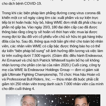
cho dịch bệnh COVID-19.
Trong khi các biện pháp làm phẳng đường cong virus corona đã
khiến một cơ số ngày càng lớn các xuất phẩm và sự kiện trực
tiếp bị trì hoãn hoặc hủy bỏ, hãng WME đơn nhất đã phải chịu sự
phẫn nộ gấp ba. Vào ngày 20/3, 180 đại diện cấp cao đã được
thông báo rằng công ty sẽ hoãn vô thời hạn việc mua lại được
mong đợi từ lâu đối với cổ phiếu vốn chủ sở hữu trị giá hàng triệu
đôla của họ. Sau đó, thông qua một bản ghi nhớ cho toàn bộ nhân
viên, các nhân viên WME có cấp bậc được thông báo họ có thể
dự kiến “biện pháp bổ sung” sẽ ảnh hưởng đến lương và việc làm
từ trên xuống dưới 7.500 người. (Giám đốc điều hành Endeavour,
Ari Emanuel và chủ tịch Patrick Whitesell tuyên bố họ sẽ không
nhận lương cho phần còn lại của năm 2020.) Cuối cùng, công ty
mẹ của WME là Endeavour Holdings Group — đơn vị giám sát
giải Ultimate Fighting Championship, Tổ chức Hoa hậu Hoàn vũ
và Professional Bull Riders, Inc. — thừa nhận đã buộc phải cắt
giảm tới 250 nhân viên trong danh sách 7.000 nhân viên của mình
cho đến cuối tháng 4.