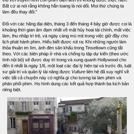
thu với truyền hình còn phim điện ảnh thì không được thực hiện.
Bất cứ ai nói rằng không hẳn toang là nói dối. Mọi thứ chúng ta
làm đều thay đổi.”
Đối với các hãng đại diện, tháng 3 đến tháng 4 bây giờ được coi là
khoảng thời gian ảm đạm nhất về mặt hủy hoại tài chính, mất việc
làm, thu nhập trì trệ, và ngày càng mù mịt trong việc giữ đầy cho
lịch phát hành phim. Hiểu biết được rút ra: Khi những người làm
thỏa thuận im lìm, ánh đèn sân khấu trong Tinseltown cũng tắt
theo. Với các biện pháp ở nhà và chống tụ tập dự kiến (theo ước
tính nội bộ) sẽ được duy trì trong và xung quanh Hollywood cho
đến ít nhất là ngày 1/6, một loạt các đại lý hiện tại và trước đó, luật
sư giải trí và quản lý tài năng được
Vulture
liên hệ đã suy nghĩ về
việc tất cả chuyện này có nghĩa gì cho tương lai làm phim và
phân phối phim. Họ hình dung các kết quả hợp thành ba kịch bản
riêng biệt.