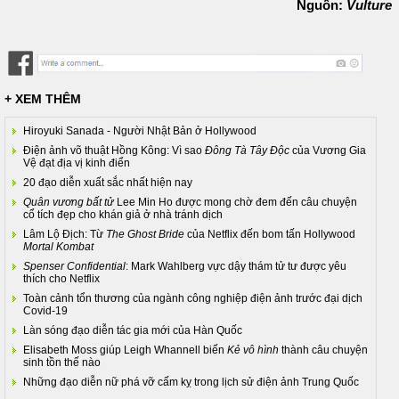
Nguồn:
Vulture
+ XEM THÊM
Hiroyuki Sanada - Người Nhật Bản ở Hollywood
Điện ảnh võ thuật Hồng Kông: Vì sao
Đông Tà Tây Độc
của Vương Gia
Vệ đạt địa vị kinh điển
20 đạo diễn xuất sắc nhất hiện nay
Quân vương bất tử
Lee Min Ho được mong chờ đem đến câu chuyện
cổ tích đẹp cho khán giả ở nhà tránh dịch
Lâm Lộ Địch: Từ
The Ghost Bride
của Netflix đến bom tấn Hollywood
Mortal Kombat
Spenser Confidential
: Mark Wahlberg vực dậy thám tử tư được yêu
thích cho Netflix
Toàn cảnh tổn thương của ngành công nghiệp điện ảnh trước đại dịch
Covid-19
Làn sóng đạo diễn tác gia mới của Hàn Quốc
Elisabeth Moss giúp Leigh Whannell biến
Kẻ vô hình
thành câu chuyện
sinh tồn thế nào
Những đạo diễn nữ phá vỡ cấm kỵ trong lịch sử điện ảnh Trung Quốc