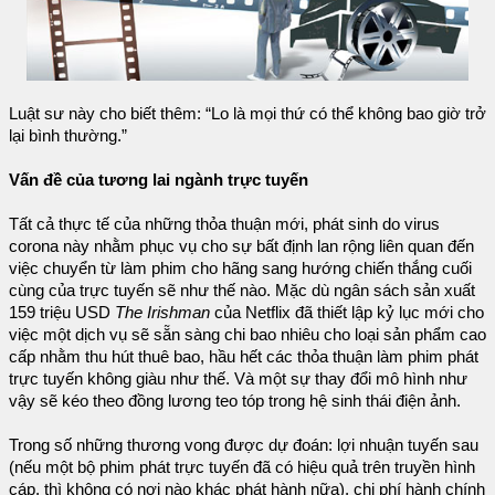
Luật sư này cho biết thêm: “Lo là mọi thứ có thể không bao giờ trở
lại bình thường.”
Vấn đề của tương lai ngành trực tuyến
Tất cả thực tế của những thỏa thuận mới, phát sinh do virus
corona này nhằm phục vụ cho sự bất định lan rộng liên quan đến
việc chuyển từ làm phim cho hãng sang hướng chiến thắng cuối
cùng của trực tuyến sẽ như thế nào. Mặc dù ngân sách sản xuất
159 triệu USD
The Irishman
của Netflix đã thiết lập kỷ lục mới cho
việc một dịch vụ sẽ sẵn sàng chi bao nhiêu cho loại sản phẩm cao
cấp nhằm thu hút thuê bao, hầu hết các thỏa thuận làm phim phát
trực tuyến không giàu như thế. Và một sự thay đổi mô hình như
vậy sẽ kéo theo đồng lương teo tóp trong hệ sinh thái điện ảnh.
Trong số những thương vong được dự đoán: lợi nhuận tuyến sau
(nếu một bộ phim phát trực tuyến đã có hiệu quả trên truyền hình
cáp, thì không có nơi nào khác phát hành nữa), chi phí hành chính