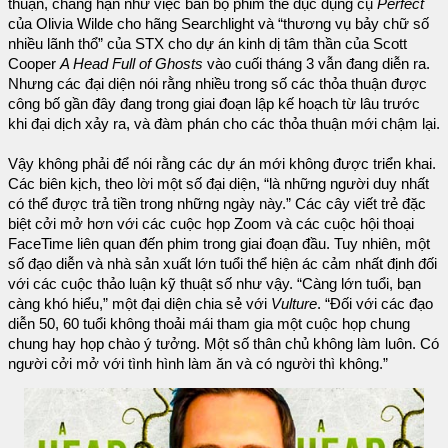
thuận, chẳng hạn như việc bán bộ phim thể dục dụng cụ
Perfect
của Olivia Wilde cho hãng Searchlight và “thương vụ bảy chữ số
nhiều lãnh thổ” của STX cho dự án kinh dị tâm thần của Scott
Cooper
A Head Full of Ghosts
vào cuối tháng 3 vẫn đang diễn ra.
Nhưng các đại diện nói rằng nhiều trong số các thỏa thuận được
công bố gần đây đang trong giai đoạn lập kế hoạch từ lâu trước
khi đại dịch xảy ra, và đàm phán cho các thỏa thuận mới chậm lại.
Vậy không phải để nói rằng các dự án mới không được triển khai.
Các biên kịch, theo lời một số đại diện, “là những người duy nhất
có thể được trả tiền trong những ngày này.” Các cây viết trẻ đặc
biệt cởi mở hơn với các cuộc họp Zoom và các cuộc hội thoại
FaceTime liên quan đến phim trong giai đoạn đầu. Tuy nhiên, một
số đạo diễn và nhà sản xuất lớn tuổi thể hiện ác cảm nhất định đối
với các cuộc thảo luận kỹ thuật số như vậy. “Càng lớn tuổi, bạn
càng khó hiểu,” một đại diện chia sẻ với
Vulture
. “Đối với các đạo
diễn 50, 60 tuổi không thoải mái tham gia một cuộc họp chung
chung hay họp chào ý tưởng. Một số thân chủ không làm luôn. Có
người cởi mở với tình hình làm ăn và có người thì không.”