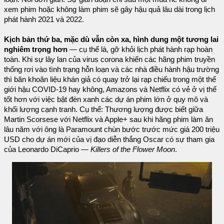
xem phim hoặc không làm phim sẽ gây hậu quả lâu dài trong lịch
phát hành 2021 và 2022.
Kịch bản thứ ba, mặc dù vẫn còn xa, hình dung một tương lai
nghiêm trọng hơn
— cụ thể là, gỡ khỏi lịch phát hành rạp hoàn
toàn. Khi sự lây lan của virus corona khiến các hãng phim truyền
thống rơi vào tình trạng hỗn loạn và các nhà điều hành hậu trường
thì băn khoăn liệu khán giả có quay trở lại rạp chiếu trong một thế
giới hậu COVID-19 hay không, Amazons và Netflix có vẻ ở vị thế
tốt hơn với việc bật đèn xanh các dự án phim lớn ở quy mô và
khối lượng cạnh tranh. Cụ thể: Thương lượng được biết giữa
Martin Scorsese với Netflix và Apple+ sau khi hãng phim làm ăn
lâu năm với ông là Paramount chùn bước trước mức giá 200 triệu
USD cho dự án mới của vị đạo diễn thắng Oscar có sự tham gia
của Leonardo DiCaprio —
Killers of the Flower Moon
.