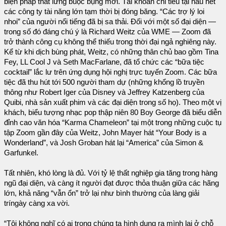
biện pháp thắt lưng buộc bụng mới. Tài khoản chi tiêu tại hầu hết
các công ty tài năng lớn tạm thời bị đóng băng. “Các trợ lý loi
nhoi” của người nổi tiếng đã bị sa thải. Đối với một số đại diện —
trong số đó đáng chú ý là Richard Weitz của WME — Zoom đã
trở thành công cụ không thể thiếu trong thời đại ngả nghiêng này.
Kể từ khi dịch bùng phát, Weitz, có những thân chủ bao gồm Tina
Fey, LL Cool J và Seth MacFarlane, đã tổ chức các “bữa tiệc
cocktail” lắc lư trên ứng dụng hội nghị trực tuyến Zoom. Các bữa
tiệc đã thu hút tới 500 người tham dự (những khổng lồ truyền
thông như Robert Iger của Disney và Jeffrey Katzenberg của
Quibi, nhà sản xuất phim và các đại diện trong số họ). Theo một vị
khách, biểu tượng nhạc pop thập niên 80 Boy George đã biểu diễn
đỉnh cao văn hóa “Karma Chameleon” tại một trong những cuộc tụ
tập Zoom gần đây của Weitz, John Mayer hát “Your Body is a
Wonderland”, và Josh Groban hát lại “America” của Simon &
Garfunkel.
Tất nhiên, khó lòng là đủ. Với tỷ lệ thất nghiệp gia tăng trong hàng
ngũ đại diện, và càng ít người đạt được thỏa thuận giữa các hãng
lớn, khả năng “vẫn ổn” trở lại như bình thường của làng giải
tríngày càng xa vời.
“Tôi không nghĩ có ai trong chúng ta hình dung ra mình lại ở chỗ