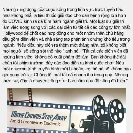
Những rung động của cuộc sống trong lĩnh vực trực tuyến hầu
như không phải là liều thuốc giải độc cho căn bệnh rộng lớn hơn
do COVID sinh ra đã kìm hãm ngành giải trí. Một luật sư giải trí
làm việc song song với các đại diện từ tất cả các công ty lớn nhất
Hollywood để chốt các hợp đồng cho một nhóm thân chủ hàng
đầu gồm diễn viên và nhà sáng tạo phản ánh chứng khó tiêu trong
ngành. “Nếu điều này diễn ra thêm một tháng nữa, tôi không biết
mọi người sẽ sống sót thế nào,” anh nói. “Tất cả các diễn viên đã
ngừng làm việc; không có xuất phẩm để làm. Bạn không thể đặt
chân tới phim trường, đẩy các đạo diễn ra khỏi cuộc chơi. Nếu
một chương trình truyền hình mới bị hoãn, có thể nó sẽ không bao
giờ quay trở lại. Chúng tôi mất tất cả doanh thu trong quý. Nhưng
thực sự, đây là chuyện công sức bao năm qua đổ sông đổ biển.”