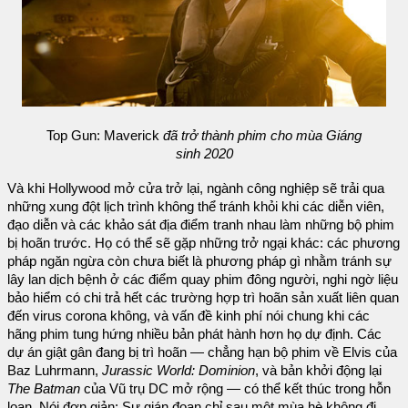
Top Gun: Maverick
đã trở thành phim cho mùa Giáng
sinh 2020
Và khi Hollywood mở cửa trở lại, ngành công nghiệp sẽ trải qua
những xung đột lịch trình không thể tránh khỏi khi các diễn viên,
đạo diễn và các khảo sát địa điểm tranh nhau làm những bộ phim
bị hoãn trước. Họ có thể sẽ gặp những trở ngại khác: các phương
pháp ngăn ngừa còn chưa biết là phương pháp gì nhằm tránh sự
lây lan dịch bệnh ở các điểm quay phim đông người, nghi ngờ liệu
bảo hiểm có chi trả hết các trường hợp trì hoãn sản xuất liên quan
đến virus corona không, và vấn đề kinh phí nói chung khi các
hãng phim tung hứng nhiều bản phát hành hơn họ dự định. Các
dự án giật gân đang bị trì hoãn — chẳng hạn bộ phim về Elvis của
Baz Luhrmann,
Jurassic World: Dominion
, và bản khởi động lại
The Batman
của Vũ trụ DC mở rộng — có thể kết thúc trong hỗn
loạn. Nói đơn giản: Sự gián đoạn chỉ sau một mùa hè không đi