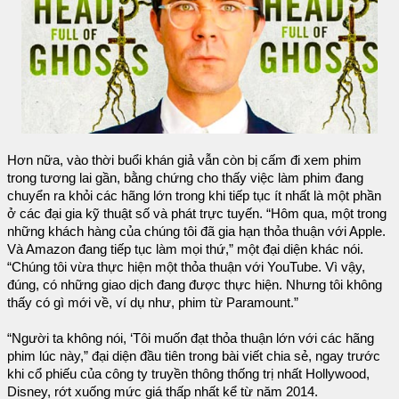
Hơn nữa, vào thời buổi khán giả vẫn còn bị cấm đi xem phim
trong tương lai gần, bằng chứng cho thấy việc làm phim đang
chuyển ra khỏi các hãng lớn trong khi tiếp tục ít nhất là một phần
ở các đại gia kỹ thuật số và phát trực tuyến. “Hôm qua, một trong
những khách hàng của chúng tôi đã gia hạn thỏa thuận với Apple.
Và Amazon đang tiếp tục làm mọi thứ,” một đại diện khác nói.
“Chúng tôi vừa thực hiện một thỏa thuận với YouTube. Vì vậy,
đúng, có những giao dịch đang được thực hiện. Nhưng tôi không
thấy có gì mới về, ví dụ như, phim từ Paramount.”
“Người ta không nói, ‘Tôi muốn đạt thỏa thuận lớn với các hãng
phim lúc này,” đại diện đầu tiên trong bài viết chia sẻ, ngay trước
khi cổ phiếu của công ty truyền thông thống trị nhất Hollywood,
Disney, rớt xuống mức giá thấp nhất kể từ năm 2014.