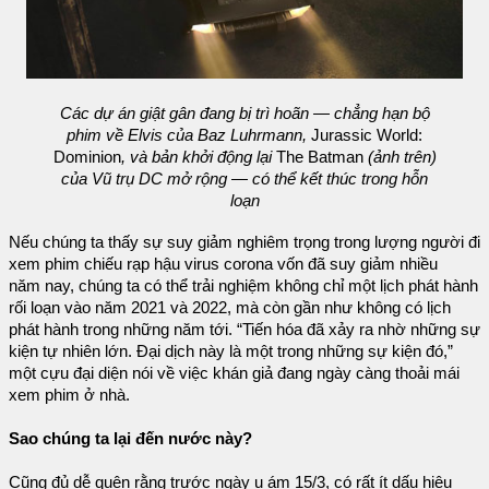
Các dự án giật gân đang bị trì hoãn — chẳng hạn bộ
phim về Elvis của Baz Luhrmann,
Jurassic World:
Dominion
, và bản khởi động lại
The Batman
(ảnh trên)
của Vũ trụ DC mở rộng — có thể kết thúc trong hỗn
loạn
Nếu chúng ta thấy sự suy giảm nghiêm trọng trong lượng người đi
xem phim chiếu rạp hậu virus corona vốn đã suy giảm nhiều
năm nay, chúng ta có thể trải nghiệm không chỉ một lịch phát hành
rối loạn vào năm 2021 và 2022, mà còn gần như không có lịch
phát hành trong những năm tới. “Tiến hóa đã xảy ra nhờ những sự
kiện tự nhiên lớn. Đại dịch này là một trong những sự kiện đó,”
một cựu đại diện nói về việc khán giả đang ngày càng thoải mái
xem phim ở nhà.
Sao chúng ta lại đến nước này?
Cũng đủ dễ quên rằng trước ngày u ám 15/3, có rất ít dấu hiệu