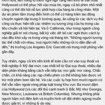
Hơn nữa, làm sáng tỏ thêm nghi ngờ rằng nền kinh tế sản xuất
Hollywood có thể phục hồi vào mùa hè, ngay cả bộ phim nhỏ nhất
cũng có thể đòi hỏi nỗ lực phối hợp của hàng tá công nhân. Một
dự án phim tầm trung điển hình có thể có hàng trăm lao động
chuyên ngành tập trung ở trường quay, ăn uống từ các dịch vụ thủ
công và thực hiện tốt các nhiệm vụ tương ứng của họ trong các
tiêu chuẩn xã hội hiện tại. Và ở California, như trong ngành công
nghiệp giải trí nói chung, bất kỳ việc dỡ bỏ các nghi thức cách ly
nào đều khó xảy ra trong vòng vài tháng tới. “Những người tương
tác thể chất với nhau, mọi người hiểu những rủi ro dần dần sẽ
đến,” thị trưởng Los Angeles Eric Garcetti nói trong một phỏng vấn
gần đây.
Tuy nhiên, ngay cả khi nền kinh tế toàn cầu rơi vào suy thoái và
thất nghiệp ở Mỹ đạt mức cao nhất kể từ Đại suy thoái, nhiều đại
diện phản kháng bằng cách vẫn tiếp tục mơ giấc mơ vàng. Chắc
chắn, có khả năng các rạp chiếu phim có thể không bán được vé
trừ một phim bom tấn hè. Và các cuộc tụ họp hơn mười người có
thể vẫn nằm ngoài vòng pháp luật trong Khu vực Ba mươi dặm
của Hollywood (và các đối thủ cạnh tranh ở Bắc Mỹ như Georgia,
New Mexico, Louisiana và British Columbia). Nhưng không phải
người hâm mộ điện ảnh và truyền hình sẽ đột nhiên ngừng muốn
được giải trí, vì những lý do này.