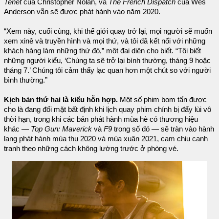
Tenet
của Christopher Nolan, và
The French Dispatch
của Wes
Anderson vẫn sẽ được phát hành vào năm 2020.
“Xem này, cuối cùng, khi thế giới quay trở lại, mọi người sẽ muốn
xem xinê và truyền hình và mọi thứ, và tôi đã kết nối với những
khách hàng làm những thứ đó,” một đại diện cho biết. “Tôi biết
những người kiểu, ‘Chúng ta sẽ trở lại bình thường, tháng 9 hoặc
tháng 7.’ Chúng tôi cảm thấy lạc quan hơn một chút so với người
bình thường.”
Kịch bản thứ hai là kiểu hỗn hợp.
Một số phim bom tấn được
cho là đang đối mặt bất định khi lịch quay phim chính bị đẩy lùi vô
thời hạn, trong khi các bản phát hành mùa hè có thương hiệu
khác —
Top Gun: Maverick
và
F9
trong số đó — sẽ tràn vào hành
lang phát hành mùa thu 2020 và mùa xuân 2021, cam chịu cạnh
tranh theo những cách không lường trước ở phòng vé.