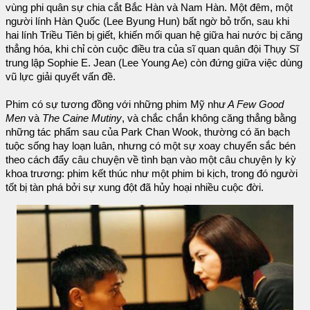
vùng phi quân sự chia cắt Bắc Hàn và Nam Hàn. Một đêm, một
người lính Hàn Quốc (Lee Byung Hun) bất ngờ bỏ trốn, sau khi
hai lính Triều Tiên bị giết, khiến mối quan hệ giữa hai nước bị căng
thẳng hóa, khi chỉ còn cuộc điều tra của sĩ quan quân đội Thụy Sĩ
trung lập Sophie E. Jean (Lee Young Ae) còn đứng giữa việc dùng
vũ lực giải quyết vấn đề.
Phim có sự tương đồng với những phim Mỹ như
A Few Good
Men
và
The Caine Mutiny
, và chắc chắn không căng thẳng bằng
những tác phẩm sau của Park Chan Wook, thường có ăn bạch
tuộc sống hay loạn luân, nhưng có một sự xoay chuyển sắc bén
theo cách đẩy câu chuyện về tình bạn vào một câu chuyện ly kỳ
khoa trương: phim kết thúc như một phim bi kịch, trong đó người
tốt bị tàn phá bởi sự xung đột đã hủy hoại nhiều cuộc đời.