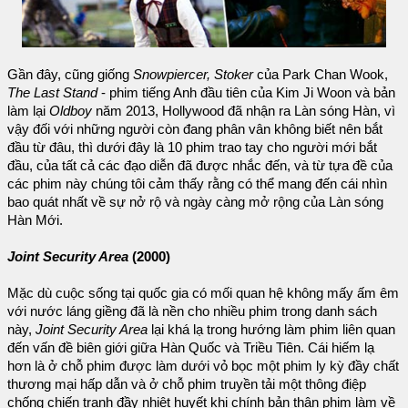
Gần đây, cũng giống
Snowpiercer, Stoker
của Park Chan Wook,
The Last Stand
- phim tiếng Anh đầu tiên của Kim Ji Woon và bản
làm lại
Oldboy
năm 2013, Hollywood đã nhận ra Làn sóng Hàn, vì
vậy đối với những người còn đang phân vân không biết nên bắt
đầu từ đâu, thì dưới đây là 10 phim trao tay cho người mới bắt
đầu, của tất cả các đạo diễn đã được nhắc đến, và từ tựa đề của
các phim này chúng tôi cảm thấy rằng có thể mang đến cái nhìn
bao quát nhất về sự nở rộ và ngày càng mở rộng của Làn sóng
Hàn Mới.
Joint Security Area
(2000)
Mặc dù cuộc sống tại quốc gia có mối quan hệ không mấy ấm êm
với nước láng giềng đã là nền cho nhiều phim trong danh sách
này,
Joint Security Area
lại khá lạ trong hướng làm phim liên quan
đến vấn đề biên giới giữa Hàn Quốc và Triều Tiên. Cái hiếm lạ
hơn là ở chỗ phim được làm dưới vỏ bọc một phim ly kỳ đầy chất
thương mại hấp dẫn và ở chỗ phim truyền tải một thông điệp
chống chiến tranh đầy nhiệt huyết khi chính bản thân phim làm về