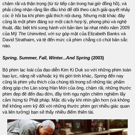
chậm rãi và thận trọng (từ từ tiếp cận trong hai giờ đồng hồ), và
phải công nhận rằng lần đầu khó để dõi theo cách giải quyết nhảy
cóc ở hồi ba khi phim giải thích nội dung. Nhưng mặt khác đây
cũng là một phim đáng sợ một cách hợp lý, phong phú và nghệ
thuật, đặc biệt khi song hành với bản làm lại nhạt nhẽo năm 2009
của Mỹ
The Uninvited
, với sự góp mặt của Elizabeth Banks và
David Strathairn, và tệ đến mức cả phim chẳng có chút bản sắc
nào.
Spring, Summer, Fall, Winter...And Spring
(2003)
Bộ phim lạc loài của đạo diễn Kim Ki Duk so với những phim toàn
bạo lực, nặng nề và/hoặc kỳ thị giới tính khác,
Spring
đến nay
cũng là phim yêu thích của chúng tôi trong số những tác phẩm
đóng góp cho Làn sóng Hàn Mới của ông, chậm rãi, những thước
phim đẹp đẽ đến đau đớn, đầy tính ngụ ngôn chiêm nghiệm lấy
cảm hứng từ Phật pháp. Mặc dù vậy khi nhìn gần hơn (và không
thể không xem kỹ đối với những thước phim gợi nhiều giác quan
và liên tưởng) bạn sẽ thấy nhiều điểm thiên tài.