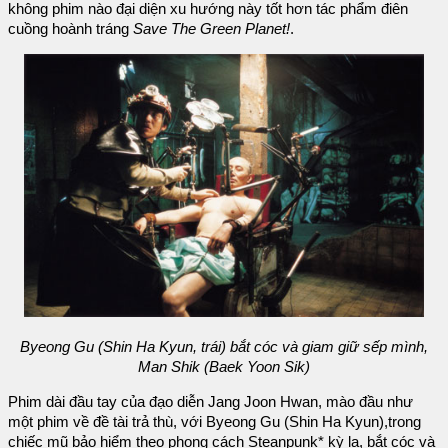
không phim nào đại diện xu hướng này tốt hơn tác phẩm điên
cuồng hoành tráng
Save The Green Planet!
.
Byeong Gu (Shin Ha Kyun, trái) bắt cóc và giam giữ sếp mình,
Man Shik (Baek Yoon Sik)
Phim dài đầu tay của đạo diễn Jang Joon Hwan, mào đầu như
một phim về đề tài trả thù, với Byeong Gu (Shin Ha Kyun),trong
chiếc mũ bảo hiểm theo phong cách Steanpunk* kỳ lạ, bắt cóc và