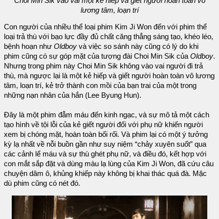
Choi Min Sik vào vai một kẻ hiếp và giết người hoàn toàn vô
lương tâm, loạn trí
Con người của nhiều thể loại phim Kim Ji Won đến với phim thể
loại trả thù với bạo lực đầy đủ chất căng thẳng sáng tạo, khéo léo,
bệnh hoạn như
Oldboy
và việc so sánh này cũng có lý do khi
phim cũng có sự góp mặt của tượng đài Choi Min Sik của
Oldboy
.
Nhưng trong phim này Choi Min Sik không vào vai người đi trả
thù, mà ngược lại là một kẻ hiếp và giết người hoàn toàn vô lương
tâm, loạn trí, kẻ trở thành con mồi của bạn trai của một trong
những nạn nhân của hắn (Lee Byung Hun).
Đây là một phim đẫm máu đến kinh ngạc, và sự mô tả một cách
tạo hình về tội lỗi của kẻ giết người đối với phụ nữ khiến người
xem bị chóng mặt, hoàn toàn bối rối. Và phim lại có một ý tưởng
kỳ lạ nhất về nỗi buồn gần như suy niệm “chảy xuyên suốt” qua
các cảnh lể máu và sự thù ghét phụ nữ, và điều đó, kết hợp với
con mắt sắp đặt và dùng màu lạ lùng của Kim Ji Won, đã cứu câu
chuyện dâm ô, khủng khiếp này không bị khai thác quá đà. Mặc
dù phim cũng có nét đó.