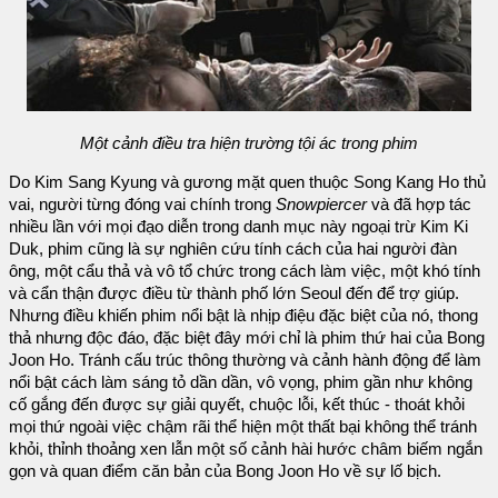
Một cảnh điều tra hiện trường tội ác trong phim
Do Kim Sang Kyung và gương mặt quen thuộc Song Kang Ho thủ
vai, người từng đóng vai chính trong
Snowpiercer
và đã hợp tác
nhiều lần với mọi đạo diễn trong danh mục này ngoại trừ Kim Ki
Duk, phim cũng là sự nghiên cứu tính cách của hai người đàn
ông, một cẩu thả và vô tổ chức trong cách làm việc, một khó tính
và cẩn thận được điều từ thành phố lớn Seoul đến để trợ giúp.
Nhưng điều khiến phim nổi bật là nhịp điệu đặc biệt của nó, thong
thả nhưng độc đáo, đặc biệt đây mới chỉ là phim thứ hai của Bong
Joon Ho. Tránh cấu trúc thông thường và cảnh hành động để làm
nổi bật cách làm sáng tỏ dần dần, vô vọng, phim gần như không
cố gắng đến được sự giải quyết, chuộc lỗi, kết thúc - thoát khỏi
mọi thứ ngoài việc chậm rãi thể hiện một thất bại không thể tránh
khỏi, thỉnh thoảng xen lẫn một số cảnh hài hước châm biếm ngắn
gọn và quan điểm căn bản của Bong Joon Ho về sự lố bịch.