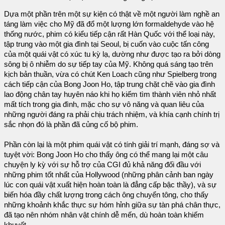
Dựa một phần trên một sự kiện có thật về một người làm nghề an
táng làm việc cho Mỹ đã đổ một lượng lớn formaldehyde vào hệ
thống nước, phim có kiểu tiếp cận rất Hàn Quốc với thể loại này,
tập trung vào một gia đình tại Seoul, bị cuốn vào cuộc tấn công
của một quái vật có xúc tu kỳ lạ, dường như được tạo ra bởi dòng
sông bị ô nhiễm do sự tiếp tay của Mỹ. Không quá sáng tạo trên
kịch bản thuần, vừa có chút Ken Loach cũng như Spielberg trong
cách tiếp cận của Bong Joon Ho, tập trung chặt chẽ vào gia đình
lao động chân tay huyên náo khi họ kiếm tìm thành viên nhỏ nhất
mất tích trong gia đình, mặc cho sự vô năng và quan liêu của
những người đáng ra phải chịu trách nhiệm, và khía cạnh chính trị
sắc nhọn đó là phần đã củng cố bộ phim.
Phần còn lại là một phim quái vật có tính giải trí mạnh, đáng sợ và
tuyệt vời: Bong Joon Ho cho thấy ông có thể mang lại một câu
chuyện ly kỳ với sự hỗ trợ của CGI đủ khả năng đối đầu với
những phim tốt nhất của Hollywood (những phân cảnh ban ngày
lúc con quái vật xuất hiện hoàn toàn là đẳng cấp bậc thầy), và sự
biến hóa đầy chất lượng trong cách ông chuyển tông, cho thấy
những khoảnh khắc thực sự hóm hỉnh giữa sự tàn phá chân thực,
đã tạo nên nhóm nhân vật chính dễ mến, dù hoàn toàn khiếm