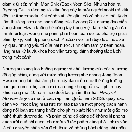
giam giữ sếp mình, Man Shik (Baek Yoon Sik). Nhưng hóa ra,
Byeong Gu tin rằng người đàn ông này là một người ngoài trái đất
đến từ Andromeda. Khi cảnh sát tiến gần, có vẻ như có một lý do
tầm thường hơn cho hành động của Byeong Gu, nhưng đạo diễn
Jang Joon Hwan không hề dừng tay trong việc làm khán giả của
mình rối loạn. Đáng nhẽ phim phải hoàn toàn dở tệ: pha trộn giữa
phim ly kỳ, kinh dị phong cách
Audition
với tính bạo lực thực sự
kỳ quái, những yếu tố của hài hước, tình cảm tâm lý bệnh hoạn,
lãng mạn kỳ lạ và khoa học viễn tưởng, thỉnh thoảng tất cả chỉ
trong một cảnh.
Nhưng sự sáng tạo không ngừng và chất lượng của các ý tưởng
đã giúp phim, cùng với mức năng lượng nhẹ nhàng Jang Joon
Hwan mang lại: nhà làm phim này đạo diễn như thể ông không
bao giờ còn cơ hội lần nữa (mà cũng không hẳn sai: phim này
khiến ông mất 10 năm theo đuổi tác phẩm thứ hai,
Hwayi: A
Monster Boy
có mặt ở các rạp Hàn Quốc năm 2013), quay các
cảnh với một bảng màu rực rỡ, táo bạo và một phong cách hành
động nổi loạn trẻ trung khiến cho phim xuất hiện như một giấc mơ
nghệ thuật đương đại. Và phim cũng cố gắng để không bị phong
cách trội quá nội dung: như một số tác phẩm cùng thời, phim vẫn
là câu chuyện nhân văn đích thực về những hành động phi nhân