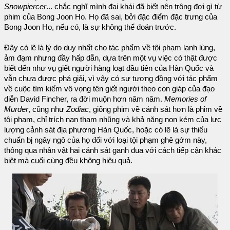
Snowpiercer
... chắc nghĩ mình đại khái đã biết nên trông đợi gì từ
phim của Bong Joon Ho. Họ đã sai, bởi đặc điểm đặc trưng của
Bong Joon Ho, nếu có, là sự không thể đoán trước.
Đây có lẽ là lý do duy nhất cho tác phẩm về tội phạm lạnh lùng,
ảm đạm nhưng đầy hấp dẫn, dựa trên một vụ việc có thật được
biết đến như vụ giết người hàng loạt đầu tiên của Hàn Quốc và
vẫn chưa được phá giải, vì vậy có sự tương đồng với tác phẩm
về cuộc tìm kiếm vô vọng tên giết người theo con giáp của đạo
diễn David Fincher, ra đời muộn hơn năm năm.
Memories of
Murder
, cũng như
Zodiac
, giống phim về cảnh sát hơn là phim về
tội phạm, chỉ trích nạn tham nhũng và khả năng non kém của lực
lượng cảnh sát địa phương Hàn Quốc, hoặc có lẽ là sự thiếu
chuẩn bị ngây ngô của họ đối với loại tội phạm ghê gớm này,
thông qua nhân vật hai cảnh sát ganh đua với cách tiếp cận khác
biệt mà cuối cùng đều không hiệu quả.