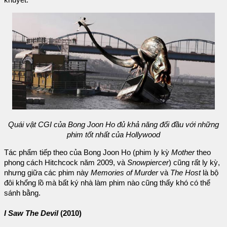
khuyết.
Quái vật CGI của Bong Joon Ho đủ khả năng đối đầu với những
phim tốt nhất của Hollywood
Tác phẩm tiếp theo của Bong Joon Ho (phim ly kỳ
Mother
theo
phong cách Hitchcock năm 2009, và
Snowpiercer
) cũng rất ly kỳ,
nhưng giữa các phim này
Memories of Murder
và
The Host
là bộ
đôi khổng lồ mà bất ký nhà làm phim nào cũng thấy khó có thể
sánh bằng.
I Saw The Devil
(2010)