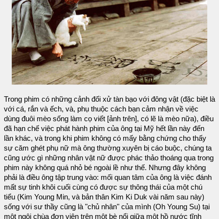
Trong phim có những cảnh đối xử tàn bạo với đông vật (đặc biệt là
với cá, rắn và ếch, và, phụ thuộc cách bạn cảm nhận về việc
dùng đuôi mèo sống làm cọ viết [ảnh trên], có lẽ là mèo nữa), điều
đã hạn chế việc phát hành phim của ông tại Mỹ hết lần này đến
lần khác, và trong khi phim không có mấy bằng chứng cho thấy
sự căm ghét phụ nữ mà ông thường xuyên bị cáo buộc, chúng ta
cũng ước gì những nhân vật nữ được phác thảo thoáng qua trong
phim này không quá nhỏ bé ngoài lề như thế. Nhưng đây không
phải là điều ông tập trung vào: mối quan tâm của ông là việc đánh
mất sự tinh khôi cuối cùng có được sự thông thái của một chú
tiểu (Kim Young Min, và bản thân Kim Ki Duk vài năm sau này)
sống với sư thầy cũng là "chủ nhân" của mình (Oh Young Su) tại
một ngôi chùa đơn viện trên một bè nổi giữa một hồ nước tĩnh