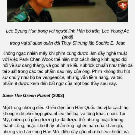
Lee Byung Hun trong vai người lính Hàn bỏ trốn, Lee Young Ae
(phải)
trong vai sĩ quan quân đội Thụy Sĩ trung lập Sophie E. Jean
Không ngạc nhiên mấy khi phim cũng được làm đầy nghệ thuật
với việc Park Chan Wook thể hiện một cách đáng kinh ngạc đòi
hỏi về sự căng thẳng, và góc nhìn kiểu Kubrick chuẩn như thần đã
tái xuất trong các tác phẩm sau này của ông. Phim không thu hút
sự chú ý như bộ ba
Vengeance
, nhưng vẫn tiềm năng, và tác
phẩm ít được xem đến bất ngờ của một bậc thầy sau này.
Save The Green Planet
(2003)
Một trong những điều khiến điện ảnh Hàn Quốc thú vị là cách họ
không e dè phối hợp giữa nhiều thể loại và tông khác nhau. Tại
Mỹ, những cố gắng tương tự đã được thử nhưng hoặc không
thành công, hoặc cho thấy phản ứng nghèo nàn của khán giả,
nhưng với Làn sóng Hàn Mới điều này gần như là tiêu chuẩn, và