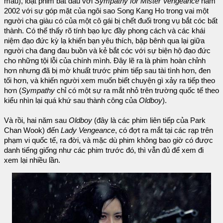
mẫu), loạt phim bắt đầu với
Sympathy for Mister Vengeance
năm
2002 với sự góp mặt của ngôi sao Song Kang Ho trong vai một
người cha giàu có của một cô gái bị chết đuối trong vụ bắt cóc bất
thành. Có thể thấy rõ tính bạo lực đầy phong cách và các khái
niệm đạo đức kỳ lạ khiến bạn yêu thích, bập bênh qua lại giữa
người cha đang đau buồn và kẻ bắt cóc với sự biện hộ đạo đức
cho những tội lỗi của chính mình. Đây lẽ ra là phim hoàn chỉnh
hơn nhưng đã bị mờ khuất trước phim tiếp sau tài tình hơn, đen
tối hơn, và khiến người xem muốn biết chuyện gì xảy ra tiếp theo
hơn (
Sympathy
chỉ có một sự ra mắt nhỏ trên trường quốc tế theo
kiểu nhìn lại quá khứ sau thành công của
Oldboy
).
Và rồi, hai năm sau
Oldboy
(đây là các phim liên tiếp của Park
Chan Wook) đến
Lady Vengeance
, có đợt ra mắt tại các rạp trên
phạm vi quốc tế, ra đời, và mặc dù phim không bao giờ có được
danh tiếng giống như các phim trước đó, thì vẫn đủ để xem đi
xem lại nhiều lần.