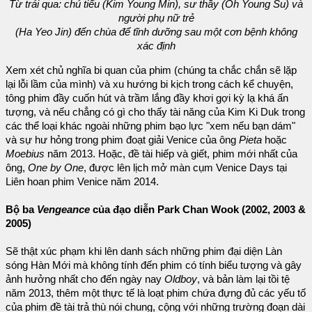
Từ trái qua: chú tiểu (Kim Young Min), sư thầy (Oh Young Su) và
người phụ nữ trẻ
(Ha Yeo Jin) đến chùa để tĩnh dưỡng sau một cơn bệnh không
xác định
Xem xét chủ nghĩa bi quan của phim (chúng ta chắc chắn sẽ lặp
lại lỗi lầm của mình) và xu hướng bi kịch trong cách kể chuyện,
tông phim đầy cuốn hút và trầm lắng đầy khơi gợi kỳ lạ khá ấn
tượng, và nếu chẳng có gì cho thấy tài năng của Kim Ki Duk trong
các thể loại khác ngoài những phim bạo lực "xem nếu bạn dám"
và sự hư hỏng trong phim đoạt giải Venice của ông
Pieta
hoặc
Moebius
năm 2013. Hoặc, đề tài hiếp và giết, phim mới nhất của
ông,
One by One
, được lên lịch mở màn cụm Venice Days tại
Liên hoan phim Venice năm 2014.
Bộ ba
Vengeance
của đạo diễn Park Chan Wook (2002, 2003 &
2005)
Sẽ thật xúc phạm khi lên danh sách những phim đại diện Làn
sóng Hàn Mới mà không tính đến phim có tính biểu tượng và gây
ảnh hưởng nhất cho đến ngày nay
Oldboy
, và bản làm lại tồi tệ
năm 2013, thêm một thực tế là loạt phim chứa đựng đủ các yếu tố
của phim đề tài trả thù nói chung, cộng với những trường đoạn dài