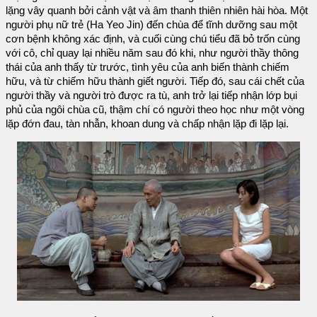
lặng vây quanh bởi cảnh vật và âm thanh thiên nhiên hài hòa. Một
người phụ nữ trẻ (Ha Yeo Jin) đến chùa để tĩnh dưỡng sau một
cơn bệnh không xác định, và cuối cùng chú tiểu đã bỏ trốn cùng
với cô, chỉ quay lại nhiều năm sau đó khi, như người thầy thông
thái của anh thấy từ trước, tình yêu của anh biến thành chiếm
hữu, và từ chiếm hữu thành giết người. Tiếp đó, sau cái chết của
người thầy và người trò được ra tù, anh trở lại tiếp nhận lớp bụi
phủ của ngôi chùa cũ, thậm chí có người theo học như một vòng
lặp đớn đau, tàn nhẫn, khoan dung và chấp nhận lặp đi lặp lại.