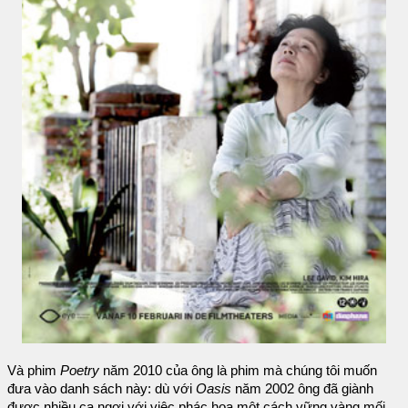
Và phim
Poetry
năm 2010 của ông là phim mà chúng tôi muốn
đưa vào danh sách này: dù với
Oasis
năm 2002 ông đã giành
được nhiều ca ngợi với việc phác họa một cách vững vàng mối