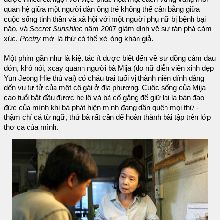
quan hệ giữa một người đàn ông trẻ không thể cân bằng giữa
cuộc sống tinh thần và xã hội với một người phụ nữ bị bệnh bại
não, và
Secret Sunshine
năm 2007 giám định về sự tàn phá cảm
xúc,
Poetry
mới là thứ có thể xé lòng khán giả.
Một phim gần như là kiệt tác ít được biết đến về sự đồng cảm đau
đớn, khó nói, xoay quanh người bà Mija (do nữ diễn viên xinh đẹp
Yun Jeong Hie thủ vai) có cháu trai tuổi vị thành niên dính dáng
dến vụ tự tử của một cô gái ở địa phương. Cuộc sống của Mija
cao tuổi bắt đầu được hé lộ và bà cố gắng để giữ lại la bàn đạo
đức của mình khi bà phát hiện mình đang dần quên mọi thứ -
thậm chí cả từ ngữ, thứ bà rất cần để hoàn thành bài tập trên lớp
thơ ca của mình.