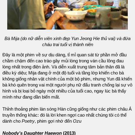
Bà Mija (do nữ diễn viên xinh đẹp Yun Jeong Hie thủ vai) và đứa
cháu trai tuổi vị thành niên
Đây là một phim về sự dịu dàng, tỉ mỉ quan sát từ phần mở đầu
chầm chậm đến cao trào gây mủi lòng trong ván cầu lông đau
lòng nhất trong điện ảnh. Và diễn xuất trung tâm bản thân đã là
điều kỳ diệu; Mija đang ở một độ tuổi và tầng lớp khiến cho bà
không giống nhân vật chính của một bộ phim, nhưng Yun đã khiến
bà khó quên trong vai một người phụ nữ đấu tranh chống lại sự vô
hình và bị loại bỏ ngày một nhiều của tuổi cao, ngay lúc bà thấy
mình như đang dần biến mất.
Thỉnh thoảng phim làn sóng Hàn cũng giống như các phim châu Á
truyền thống khác: đó là lời khen ngợi cao nhất chúng tôi có thể
dành cho
Poetry
, phim gợi nhớ đến
Ozu
Nobody’s Daughter Haewon
(2013)