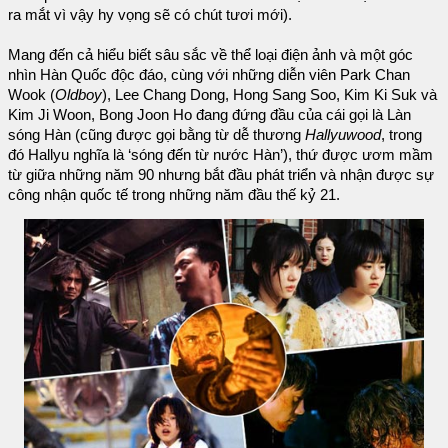
ra mắt vì vậy hy vọng sẽ có chút tươi mới).
Mang đến cả hiểu biết sâu sắc về thể loại điện ảnh và một góc
nhìn Hàn Quốc độc đáo, cùng với những diễn viên Park Chan
Wook (
Oldboy
), Lee Chang Dong, Hong Sang Soo, Kim Ki Suk và
Kim Ji Woon, Bong Joon Ho đang đứng đầu của cái gọi là Làn
sóng Hàn (cũng được gọi bằng từ dễ thương
Hallyuwood
, trong
đó Hallyu nghĩa là ‘sóng đến từ nước Hàn’), thứ được ươm mầm
từ giữa những năm 90 nhưng bắt đầu phát triển và nhận được sự
công nhận quốc tế trong những năm đầu thế kỷ 21.