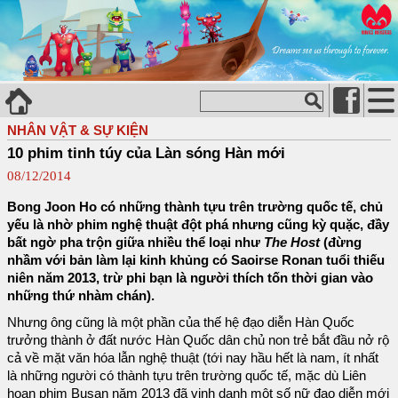
NHÂN VẬT & SỰ KIỆN
10 phim tinh túy của Làn sóng Hàn mới
08/12/2014
Bong Joon Ho có những thành tựu trên trường quốc tế, chủ
yếu là nhờ phim nghệ thuật đột phá nhưng cũng kỳ quặc, đầy
bất ngờ pha trộn giữa nhiều thể loại như
The Host
(đừng
nhầm với bản làm lại kinh khủng có Saoirse Ronan tuổi thiếu
niên năm 2013, trừ phi bạn là người thích tốn thời gian vào
những thứ nhàm chán).
Nhưng ông cũng là một phần của thế hệ đạo diễn Hàn Quốc
trưởng thành ở đất nước Hàn Quốc dân chủ non trẻ bắt đầu nở rộ
cả về mặt văn hóa lẫn nghệ thuật (tới nay hầu hết là nam, ít nhất
là những người có thành tựu trên trường quốc tế, mặc dù Liên
hoan phim Busan năm 2013 đã vinh danh một số nữ đạo diễn mới