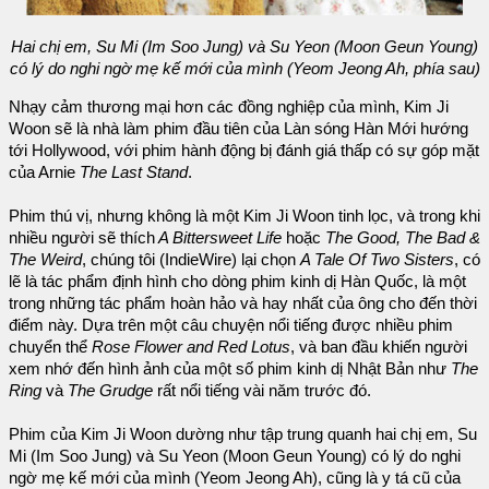
Hai chị em, Su Mi (Im Soo Jung) và Su Yeon (Moon Geun Young)
có lý do nghi ngờ mẹ kế mới của mình (Yeom Jeong Ah, phía sau)
Nhạy cảm thương mại hơn các đồng nghiệp của mình, Kim Ji
Woon sẽ là nhà làm phim đầu tiên của Làn sóng Hàn Mới hướng
tới Hollywood, với phim hành động bị đánh giá thấp có sự góp mặt
của Arnie
The Last Stand
.
Phim thú vị, nhưng không là một Kim Ji Woon tinh lọc, và trong khi
nhiều người sẽ thích
A Bittersweet Life
hoặc
The Good, The Bad &
The Weird
, chúng tôi (IndieWire) lại chọn
A Tale Of Two Sisters
, có
lẽ là tác phẩm định hình cho dòng phim kinh dị Hàn Quốc, là một
trong những tác phẩm hoàn hảo và hay nhất của ông cho đến thời
điểm này. Dựa trên một câu chuyện nổi tiếng được nhiều phim
chuyển thể
Rose Flower and Red Lotus
, và ban đầu khiến người
xem nhớ đến hình ảnh của một số phim kinh dị Nhật Bản như
The
Ring
và
The Grudge
rất nổi tiếng vài năm trước đó.
Phim của Kim Ji Woon dường như tập trung quanh hai chị em, Su
Mi (Im Soo Jung) và Su Yeon (Moon Geun Young) có lý do nghi
ngờ mẹ kế mới của mình (Yeom Jeong Ah), cũng là y tá cũ của