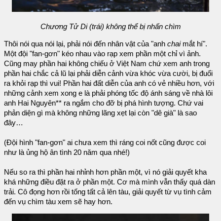
Chương Tử Di (trái) không thể bị nhấn chìm
Thôi nói qua nói lại, phải nói đến nhân vật của "anh
chai
mắt hí".
Một đội "fan-gơn" kéo nhau vào rạp xem phần một chỉ vì ảnh.
Cũng may phần hai không chiếu ở Việt Nam chứ xem anh trong
phần hai chắc cả lũ lại phải diễn cảnh vừa khóc vừa cười, bị đuổi
ra khỏi rạp thì vui! Phần hai đất diễn của anh có vẻ nhiều hơn, với
những cảnh xem xong e là phải phóng tốc độ ánh sáng về nhà lôi
anh Hai Nguyên** ra ngắm cho đỡ bị phá hình tượng. Chứ vai
phản diện gì mà không những lãng xẹt lại còn "dê già" là sao
đây…
(Đội hình "fan-gơn" ai chưa xem thì ráng coi nốt cũng được coi
như là ủng hộ ân tình 20 năm qua nhé!)
Nếu so ra thì phần hai nhỉnh hơn phần một, vì nó giải quyết kha
khá những điều đặt ra ở phần một. Cơ mà mình vẫn thấy quá dàn
trải. Cô đọng hơn rồi tống tất cả lên tàu, giải quyết từ vụ tình cảm
đến vụ chìm tàu xem sẽ hay hơn.