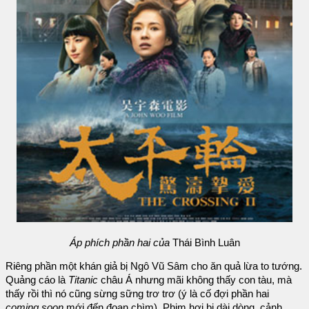
Áp phích phần hai của
Thái Bình Luân
Riêng phần một khán giả bị Ngô Vũ Sâm cho ăn quả lừa to tướng.
Quảng cáo là
Titanic
châu Á nhưng mãi không thấy con tàu, mà
thấy rồi thì nó cũng sừng sững trơ trơ (ý là cố đợi phần hai
coming soon
mới đến đoạn chìm). Phim hơi bị dài dòng, cảnh