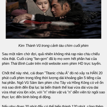
Kim Thành Vũ trong cảnh tàu chìm cuối phim
Sau một năm chờ đợi, quả nhiên không nhà rạp nào chịu chiếu
nữa thật. Cuối cùng "fan-gơn" đã lọ mọ xem hết phần hai của
phim
Thái Bình Luân
trên một website xem phim HD trực tuyến.
Chốt thế này nhé, cái đoạn "Titanic châu Á" đó nó xảy ra HẲN 20
phút cuối phim trong tổng thời lượng dài khoảng gần 5 tiếng của
hai phần. Ngô Vũ Sâm làm phim cho Tây và Hồng Kông có vẻ ổn
mà sao dính đến Đại lục lại biến thành thể loại vừa dài vừa dai
vừa nhạt vừa lộn xộn, với "n" nhân vật và "n" diễn viên từ ngôi sao
thực lực đến bình bông di động.
Nếu như đoạn 20 phút đấy có thể biến thành 120 phút, cộng thêm