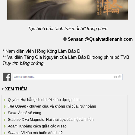
Tạo hình của "anh trai mắt hí" trong phim
© Sansan @Quaivatdienanh.com
* Nam diễn viên Hồng Kông Lâm Bảo Di.
** Vai diễn Tăng Gia Nguyên của Lâm Bảo Di trong phim bộ TVB
Truy tìm bằng chứng
.
+ XEM THÊM
Quyên
: Hụt hẫng chính bởi khâu dựng phim
The Queen
- chuyện của, và không chỉ của, Nữ hoàng
Pieta
: Ẩn số vô cùng
Giáo sư X và Magneto: Hai thái cực của một tâm hồn
Adam
: Khoảng cách giữa các vì sao
Shame
: Vì đâu mà buồn đến thế?