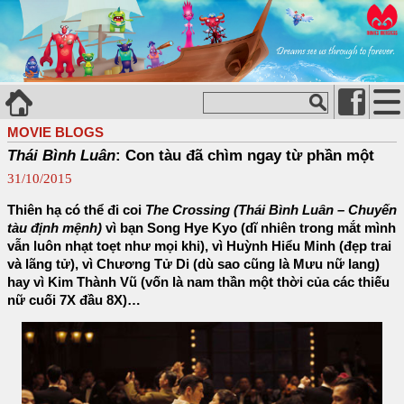
MOVIE BLOGS
Thái Bình Luân
: Con tàu đã chìm ngay từ phần một
31/10/2015
Thiên hạ có thể đi coi
The Crossing (Thái Bình Luân – Chuyến
tàu định mệnh)
vì bạn Song Hye Kyo (dĩ nhiên trong mắt mình
vẫn luôn nhạt toẹt như mọi khi), vì Huỳnh Hiểu Minh (đẹp trai
và lãng tử), vì Chương Tử Di (dù sao cũng là Mưu nữ lang)
hay vì Kim Thành Vũ (vốn là nam thần một thời của các thiếu
nữ cuối 7X đầu 8X)…