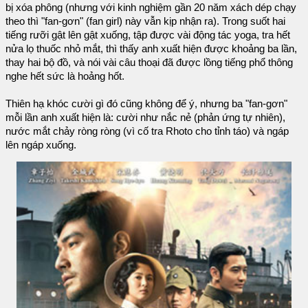
bị xóa phông (nhưng với kinh nghiệm gần 20 năm xách dép chạy
theo thì "fan-gơn" (fan girl) này vẫn kịp nhận ra). Trong suốt hai
tiếng rưỡi gật lên gật xuống, tập được vài động tác yoga, tra hết
nửa lọ thuốc nhỏ mắt, thì thấy anh xuất hiện được khoảng ba lần,
thay hai bộ đồ, và nói vài câu thoại đã được lồng tiếng phổ thông
nghe hết sức là hoảng hốt.
Thiên hạ khóc cười gì đó cũng không để ý, nhưng ba "fan-gơn"
mỗi lần anh xuất hiện là: cười như nắc nẻ (phản ứng tự nhiên),
nước mắt chảy ròng ròng (vì cố tra Rhoto cho tỉnh táo) và ngáp
lên ngáp xuống.