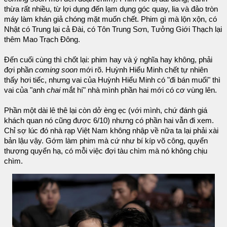
thừa rất nhiều, từ lợi dụng đến lạm dụng góc quay, lia và đảo tròn
máy làm khán giả chóng mặt muốn chết. Phim gì mà lộn xộn, có
Nhật có Trung lại cả Đài, có Tôn Trung Sơn, Tưởng Giới Thạch lại
thêm Mao Trạch Đông.
Đến cuối cùng thì chốt lại: phim hay và ý nghĩa hay không, phải
đợi phần
coming soon
mới rõ. Huỳnh Hiểu Minh chết tự nhiên
thấy hơi tiếc, nhưng vai của Huỳnh Hiểu Minh có "đi bán muối" thì
vai của "anh
chai
mắt hí" nhà mình phần hai mới có cơ vùng lên.
Phần một dài lê thê lại còn dở èng ẹc (với mình, chứ đánh giá
khách quan nó cũng được 6/10) nhưng có phần hai vẫn đi xem.
Chỉ sợ lúc đó nhà rạp Việt Nam không nhập về nữa ta lại phải xài
bản lậu vậy. Gớm làm phim mà cứ như bí kíp võ công, quyển
thượng quyển hạ, có mỗi việc đợi tàu chìm mà nó không chịu
chìm.