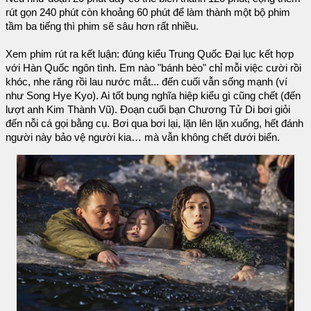
rút gọn 240 phút còn khoảng 60 phút để làm thành một bộ phim
tầm ba tiếng thì phim sẽ sâu hơn rất nhiều.
Xem phim rút ra kết luận: đúng kiểu Trung Quốc Đại lục kết hợp
với Hàn Quốc ngôn tình. Em nào "bánh bèo" chỉ mỗi việc cười rồi
khóc, nhe răng rồi lau nước mắt... đến cuối vẫn sống mạnh (ví
như Song Hye Kyo). Ai tốt bụng nghĩa hiệp kiểu gì cũng chết (đến
lượt anh Kim Thành Vũ). Đoạn cuối bạn Chương Tử Di bơi giỏi
đến nỗi cá gọi bằng cụ. Bơi qua bơi lại, lặn lên lặn xuống, hết đánh
người này bảo vệ người kia… mà vẫn không chết dưới biển.