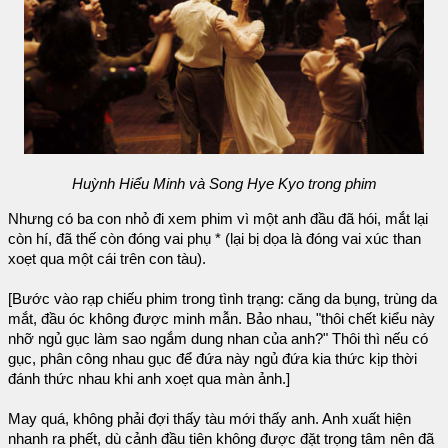
Huỳnh Hiểu Minh và Song Hye Kyo trong phim
Nhưng có ba con nhỏ đi xem phim vì một anh đầu đã hói, mắt lại
còn hí, đã thế còn đóng vai phụ * (lại bị dọa là đóng vai xúc than
xoẹt qua một cái trên con tàu).
[Bước vào rạp chiếu phim trong tình trạng: căng da bụng, trùng da
mắt, đầu óc không được minh mẫn. Bảo nhau, "thôi chết kiểu này
nhỡ ngủ gục làm sao ngắm dung nhan của anh?" Thôi thì nếu có
gục, phân công nhau gục để đứa này ngủ đứa kia thức kịp thời
đánh thức nhau khi anh xoẹt qua màn ảnh.]
May quá, không phải đợi thấy tàu mới thấy anh. Anh xuất hiện
nhanh ra phết, dù cảnh đầu tiên không được đặt trọng tâm nên đã