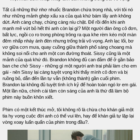
Tất cả những thứ nhơ nhuốc Brandon chứa trong nhà, với tôi nó
như những mảnh ghép xấu xa của quá khứ bám lấy anh không
dứt. Anh càng chạy, chúng càng níu chặt. Để rồi đến khi anh
mạnh mẽ vứt bỏ hết thì anh còn lại gì? Một người đàn ông cô đơn,
bất lực, ngồi co ro trong phòng trông ra qua khe rèm kéo một màn
đêm nhấp nháy ánh đèn nhưng trống trải vô vọng. Anh lạc lối, bơ
vơ giữa cơn mưa, quay cuồng giữa thành phố sáng choang mà
không soi nổi cho anh một con đường thoát. Sissy cũng là một
mảnh của quá khứ đó. Brandon không đủ can đảm để ở gần bảo
ban che chở Sissy - những gì một người anh trai phải làm cho em
gái - nên Sissy lại càng tuyệt vọng khi thấy mình cô đơn và bị
ruồng bỏ, dẫn đến lần tự vẫn (không thành) gần cuối phim.
Brandon lại không đủ tuyệt tình ích kỷ để hoàn toàn ngó lơ em gái.
Một lần nữa, chính cái tâm còn sáng của anh là thứ đã làm bộ
phim này buồn khôn xiết.
Phim có một kết thúc mở, tôi không rõ là chừa cho khán giả một
tia hy vọng cuộc đời anh có thể vui lên, hay để khán giả tự lặp lại
vòng xoay luẩn quẩn của phim trong đầu?.