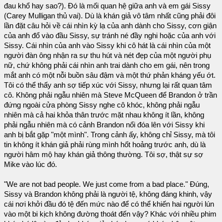
đau khổ hay sao?). Đó là mối quan hệ giữa anh và em gái Sissy
(Carey Mulligan thủ vai). Dù là khán giả vô tâm nhất cũng phải đôi
lần đặt câu hỏi về cái nhìn kỳ lạ của anh dành cho Sissy, cơn giận
của anh đổ vào đầu Sissy, sự tránh né đầy nghi hoặc của anh với
Sissy. Cái nhìn của anh vào Sissy khi cô hát là cái nhìn của một
người đàn ông nhận ra sự thu hút và nét đẹp của một người phụ
nữ, chứ không phải cái nhìn anh trai dành cho em gái, nên trong
mắt anh có một nỗi buồn sâu đậm và một thứ phản kháng yếu ớt.
Tôi có thể thấy anh sợ tiếp xúc với Sissy, nhưng lại rất quan tâm
cô. Không phải ngẫu nhiên mà Steve McQueen để Brandon ở trần
đứng ngoài cửa phòng Sissy nghe cô khóc, không phải ngẫu
nhiên mà cả hai khỏa thân trước mặt nhau không ít lần, không
phải ngẫu nhiên mà có cảnh Brandon nổi đóa lên với Sissy khi
anh bị bắt gặp "một mình". Trong cảnh ấy, không chỉ Sissy, mà tôi
tin không ít khán giả phải rùng mình hốt hoảng trước anh, dù là
người hâm mộ hay khán giả thông thường. Tôi sợ, thật sự sợ
Mike vào lúc đó.
"We are not bad people. We just come from a bad place." Đúng,
Sissy và Brandon không phải là người tệ, không đáng khinh, vậy
cái nơi khởi đầu đó tệ đến mức nào để có thể khiến hai người lún
vào một bi kịch không đường thoát đến vậy? Khác với nhiều phim