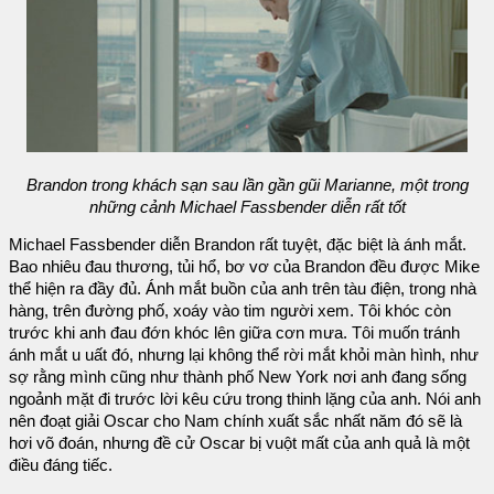
Brandon trong khách sạn sau lần gần gũi Marianne, một trong
những cảnh Michael Fassbender diễn rất tốt
Michael Fassbender diễn Brandon rất tuyệt, đặc biệt là ánh mắt.
Bao nhiêu đau thương, tủi hổ, bơ vơ của Brandon đều được Mike
thể hiện ra đầy đủ. Ánh mắt buồn của anh trên tàu điện, trong nhà
hàng, trên đường phố, xoáy vào tim người xem. Tôi khóc còn
trước khi anh đau đớn khóc lên giữa cơn mưa. Tôi muốn tránh
ánh mắt u uất đó, nhưng lại không thể rời mắt khỏi màn hình, như
sợ rằng mình cũng như thành phố New York nơi anh đang sống
ngoảnh mặt đi trước lời kêu cứu trong thinh lặng của anh. Nói anh
nên đoạt giải Oscar cho Nam chính xuất sắc nhất năm đó sẽ là
hơi võ đoán, nhưng đề cử Oscar bị vuột mất của anh quả là một
điều đáng tiếc.