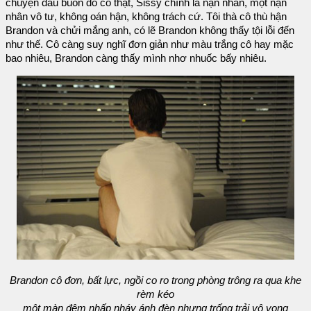
chuyện đau buồn đó có thật, Sissy chính là nạn nhân, một nạn
nhân vô tư, không oán hận, không trách cứ. Tôi thà cô thù hận
Brandon và chửi mắng anh, có lẽ Brandon không thấy tội lỗi đến
như thế. Cô càng suy nghĩ đơn giản như màu trắng cô hay mặc
bao nhiêu, Brandon càng thấy mình nhơ nhuốc bấy nhiêu.
Brandon cô đơn, bất lực, ngồi co ro trong phòng trông ra qua khe
rèm kéo
một màn đêm nhấp nháy ánh đèn nhưng trống trải vô vọng