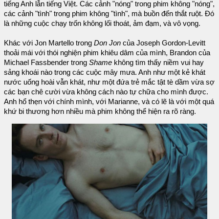
tiếng Anh lẫn tiếng Việt. Các cảnh "nóng" trong phim không "nóng",
các cảnh "tình" trong phim không "tình", mà buồn đến thắt ruột. Đó
là những cuộc chạy trốn không lối thoát, ảm đạm, và vô vọng.
Khác với Jon Martello trong
Don Jon
của Joseph Gordon-Levitt
thoải mái với thói nghiện phim khiêu dâm của mình, Brandon của
Michael Fassbender trong
Shame
không tìm thấy niềm vui hay
sảng khoái nào trong các cuộc mây mưa. Anh như một kẻ khát
nước uống hoài vẫn khát, như một đứa trẻ mắc tật tè dầm vừa sợ
các bạn chê cười vừa không cách nào tự chữa cho mình được.
Anh hổ thẹn với chính mình, với Marianne, và có lẽ là với một quá
khứ bi thương hơn nhiều mà phim không thể hiện ra rõ ràng.