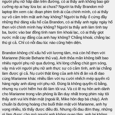
người phụ nữ hấp dẫn trên đường, có ai thấy anh không bao giờ
cưỡng ép ai hay lừa lọc ai chưa? Người ta thấy Brandon mở
laptop lên xem các đoạn phim tình ái của chính mình, có ai thấy
sự vô cảm trên mặt anh hay không? Người ta thấy ổ cứng đầy
những thứ đáng xấu hổ của Brandon, có ai thấy anh ngày ngày hổ
thẹn với chính mình hay không? Người ta thấy anh làm tình tay
ba, bước vào bar đồng tính nam tìm khoái lạc, có ai thấy giọt
nước mắt cay đắng của anh hay không? Chẳng khoái, chẳng lạc
thú gì cả. Chỉ có nỗi đau lúc nào cũng hiện diện.
Brandon không chỉ xấu hổ với lương tâm, mà còn hổ thẹn với
Marianne (Nicole Beharie thủ vai). Anh thỏa mãn không biết bao
nhiêu người phụ nữ qua đường, khi lòng chẳng chút gợn sóng,
vậy mà với người phụ nữ anh thực sự có cảm tình, anh lại chẳng
làm được gì cả. Nụ cười thật lòng của anh khi đi ăn và đi dạo
cùng Marianne khác nhiều lắm với nụ cười nhếch mép quyến rũ
hàng ngày anh dùng với phụ nữ. Đúng là không quyến rũ bằng,
nhưng nụ cười hiếm hoi đó làm tôi vui. Và có lẽ nụ hôn anh dành
cho Marianne trong văn phòng là lần duy nhất trong phim này tôi
thấy anh vui khi thân mật (ngoài lề, Mike hôn đẹp bá cháy). Anh
chuẩn bị đường hoàng cho buổi thân mật với Marianne, anh hy
vọng nhiều, tôi thấy được điều đó. Nhưng rồi đau đớn thay, những
gì làm được cho mớ người anh không quan tâm, anh lại không