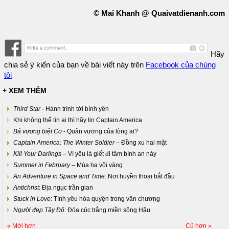
© Mai Khanh @ Quaivatdienanh.com
Hãy
chia sẻ ý kiến của bạn về bài viết này trên
Facebook của chúng
tôi
+ XEM THÊM
Third Star
- Hành trình tới bình yên
Khi không thể tin ai thì hãy tin Captain America
Bá vương biệt Cơ
- Quân vương của lòng ai?
Captain America: The Winter Soldier
– Đồng xu hai mặt
Kill Your Darlings
– Vì yêu là giết đi tâm bình an này
Summer in February
– Mùa hạ vội vàng
An Adventure in Space and Time
: Nơi huyền thoại bắt đầu
Antichrist
: Địa ngục trần gian
Stuck in Love
: Tình yêu hòa quyện trong văn chương
Người đẹp Tây Đô
: Đóa cúc trắng miền sông Hậu
« Mới hơn
Cũ hơn »