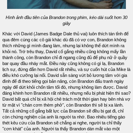
Hình ảnh đầu tiên của Brandon trong phim, kéo dài suốt hơn 30
giây
Khác với David (James Badge Dale thủ vai) luôn thích tán tỉnh để
qua đêm cùng các cô gái khác dù đã có vợ con, Brandon không
thích những gì mình đang làm, nhưng lại không thể dứt mình ra
khỏi nó. Trớ trêu thay, David cố gắng nhiều cũng không mấy lần
thành công, còn Brandon chỉ đi ngang cũng đủ để phụ nữ ở quầy
bar quay đầu nháy mắt. Điều này cũng không có gì lạ, Brandon
lịch sự, đứng đắn hơn David rất nhiều, và sự cuốn hút của Mike là
điều khó cưỡng lại nổi. David sẵn sàng vứt bỏ lương tâm với gia
đình để đi theo tiếng gọi bản năng, còn Brandon đấu tranh ngày
ngày để dứt khỏi chốn tăm tối đó, nhưng không làm được. David
đáng khinh hơn Brandon rất nhiều, nhưng nếu bị phát hiện thì sao?
David bất quá chỉ bị xã hội chê trách một thời gian hay bên nhà vợ
từ mặt vì "chán cơm thèm phở", còn Brandon thì sẽ bị xa lánh.
Tất cả những cố gắng bất lực của Brandon sẽ đều bị gạt đi, chỉ
còn chứng nghiện của anh là người ta nhớ. Bao nhiêu tiếng gào
thét kêu cứu của Brandon sẽ chẳng ai nghe, người ta chỉ thấy
"cơn khát" của anh. Người ta thấy Brandon dán mắt vào một