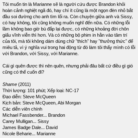
Tôi muốn tin là Marianne sẽ là người cứu được Brandon khỏi
hoàn cảnh nghiệt ngã đó, hay chí ít cũng là một ngọn đèn nhỏ bắt
đầu soi đường cho anh tìm lối ra. Còn chuyện giữa anh và Sissy,
có hay không, tôi cũng không muốn nghĩ đến nữa. Có những lỗi
lầm không bao giờ bù đắp lại được, có những khoảng đời chôn
giấu vĩnh viễn thì hơn. Và có những bộ phim in hằn vào tâm trí
của tôi, mà tôi không dám dùng chữ "thích" hay "thưởng thức" để
miêu tả, vì ý nghĩa vui trong hai động từ đó làm tôi thấy mình có lỗi
với Brandon, với Sissy, với Marianne.
Cái gì quên được thì nên quên, nhưng phải đâu bất cứ điều gì gió
cũng có thể cuốn đi?
Shame
(2011)
Thời lượng: 101 phút; Xếp loại: NC-17
Đạo diễn: Steve McQueen
Kịch bản: Steve McQueen, Abi Morgan
Các diễn viên chính
Michael Fassbender... Brandon
Carey Mulligan... Sissy
James Badge Dale... David
Nicole Beharie... Marianne