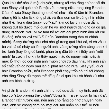
Quá khứ thế nào là một chuyện, nhưng tôi cho rằng chính thái độ
của Sissy với quá khứ là một vết thương nữa trong lòng Brandon.
Câu nói của Sissy thoạt nghe có vẻ như hiểu rõ tâm trí Brandon,
nhưng tôi lại cho là không phải, và Brandon có lẽ cũng nhìn nhận
như thế. Trong đầu Sissy, cô "xấu" là vì cô lụy tình, dựa dẫm,
không dứt bỏ được mối quan hệ với một người đàn ông đã có gia
đình; Brandon "xấu" vì vô tâm bỏ rơi em gái (một hình ảnh rất chi
là vô tội nếu so với cái "xấu" của Brandon trong tâm trí chính
mình). Sissy dường như chả nhớ gì trong quá khứ cả, vì cô vô tư
bá vai bá cổ nhảy cả lên người anh, vào giường nằm cùng anh khi
trời lạnh (hay lòng cô lạnh), phản ứng đầu tiên khi thấy anh "một
mình" là cười như khi ta thấy người nào đó ngoáy mũi hoặc ăn
mặc lỗi thời; cô còn nghĩ anh muốn chơi trò đấu nhau khi anh sấn
sổ chất vấn cô ngay sau lần bị phát hiện đó nữa. Sissy yếu đuối
hơn Brandon nhiều, nếu Brandon phải chạy trốn cô, thì tôi không
cho rằng Sissy đủ mạnh mẽ để quên đi quá khứ và hành xử như
anh em bình thường.
Về phần Brandon, khi anh chỉ trích cô dựa dẫm, lụy tình, anh đã
bảo cô "stop playing the victim"/"đừng làm ra vẻ người bị hại nữa".
Brandon rất thương em, nếu anh cho rằng cô nhớ chuyện ngày
xưa, anh sẽ không dám nói một câu tàn nhẫn như thế. Vì nếu