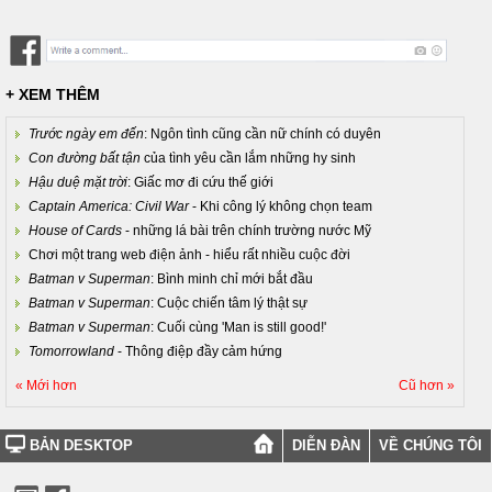
+ XEM THÊM
Trước ngày em đến
: Ngôn tình cũng cần nữ chính có duyên
Con đường bất tận
của tình yêu cần lắm những hy sinh
Hậu duệ mặt trời
: Giấc mơ đi cứu thế giới
Captain America: Civil War
- Khi công lý không chọn team
House of Cards
- những lá bài trên chính trường nước Mỹ
Chơi một trang web điện ảnh - hiểu rất nhiều cuộc đời
Batman v Superman
: Bình minh chỉ mới bắt đầu
Batman v Superman
: Cuộc chiến tâm lý thật sự
Batman v Superman
: Cuối cùng 'Man is still good!'
Tomorrowland
- Thông điệp đầy cảm hứng
« Mới hơn
Cũ hơn »
BẢN DESKTOP
DIỄN ĐÀN
VỀ CHÚNG TÔI