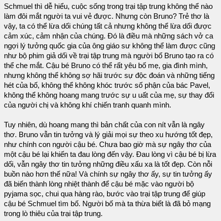
Schmuel thì dễ hiểu, cuộc sống trong trại tập trung không thể nào
làm đôi mắt người ta vui vẻ được. Nhưng còn Bruno? Trẻ thơ là
vậy, ta có thể lừa dối chúng tất cả nhưng không thể lừa dối được
cảm xúc, cảm nhận của chúng. Đó là điều mà những sách vở ca
ngợi lý tưởng quốc gia của ông giáo sư không thể làm được cũng
như bộ phim giả dối về trại tập trung mà người bố Bruno tạo ra có
thể che mắt. Cậu bé Bruno có thể rất yêu bố mẹ, gia đình mình,
nhưng không thể không sợ hãi trước sự độc đoán và những tiếng
hét của bố, không thể không khóc trước số phận của bác Pavel,
không thể không hoang mang trước sự u uất của mẹ, sự thay đổi
của người chị và không khí chiến tranh quanh mình.
Tuy nhiên, dù hoang mang thì bản chất của con nít vẫn là ngây
thơ. Bruno vẫn tin tưởng và lý giải mọi sự theo xu hướng tốt đẹp,
như chính con người cậu bé. Chưa bao giờ mà sự ngây thơ của
một cậu bé lại khiến ta đau lòng đến vậy. Đau lòng vì cậu bé bị lừa
dối, vẫn ngây thơ tin tưởng những điều xấu xa là tốt đẹp. Còn nỗi
buồn nào hơn thế nữa! Và chính sự ngây thơ ấy, sự tin tưởng ấy
đã biến thành lòng nhiệt thành để cậu bé mặc vào người bộ
pyjama sọc, chui qua hàng rào, bước vào trại tập trung để giúp
cậu bé Schmuel tìm bố. Người bố mà ta thừa biết là đã bỏ mạng
trong lò thiêu của trại tập trung.