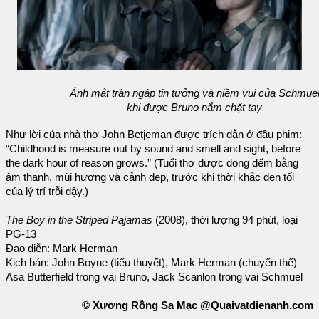
Ánh mắt tràn ngập tin tưởng và niềm vui của Schmue
khi được Bruno nắm chặt tay
Như lời của nhà thơ John Betjeman được trích dẫn ở đầu phim:
“Childhood is measure out by sound and smell and sight, before
the dark hour of reason grows.” (Tuổi thơ được đong đếm bằng
âm thanh, mùi hương và cảnh đẹp, trước khi thời khắc đen tối
của lý trí trỗi dậy.)
The Boy in the Striped Pajamas
(2008), thời lượng 94 phút, loại
PG-13
Đạo diễn: Mark Herman
Kịch bản: John Boyne (tiểu thuyết), Mark Herman (chuyển thể)
Asa Butterfield trong vai Bruno, Jack Scanlon trong vai Schmuel
© Xương Rồng Sa Mạc @Quaivatdienanh.com