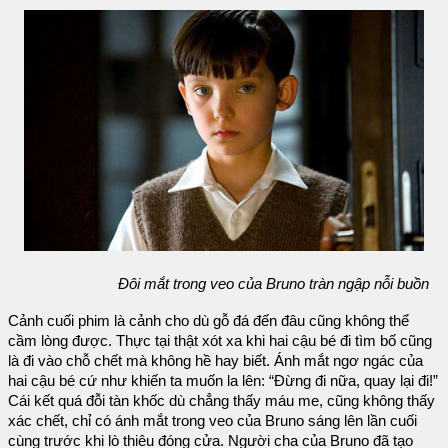
Đôi mắt trong veo của Bruno tràn ngập nỗi buồn
Cảnh cuối phim là cảnh cho dù gỗ đá đến đâu cũng không thể
cầm lòng được. Thực tại thật xót xa khi hai cậu bé đi tìm bố cũng
là đi vào chỗ chết mà không hề hay biết. Ánh mắt ngơ ngác của
hai cậu bé cứ như khiến ta muốn la lên: “Đừng đi nữa, quay lại đi!”
Cái kết quá đỗi tàn khốc dù chẳng thấy máu me, cũng không thấy
xác chết, chỉ có ánh mắt trong veo của Bruno sáng lên lần cuối
cùng trước khi lò thiêu đóng cửa. Người cha của Bruno đã tạo