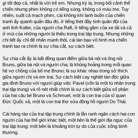
gì tốt đẹp cả, nhất là với trẻ em. Nhưng kỳ lạ, trong bối cảnh thế
chiến nhưng phim không có tiếng súng, không có máu me. Tuy
nhiên, suốt cả mạch phim, cái không khí lạnh buồn của chiến
tranh ấy quanh quẩn đâu đó, ở tiếng thét đầy tính quân đội của
anh lính Kotler, của người cha Raft, ở tiếng gầm của xe tải và cả
ở mùi của những người bị thiêu trong trại tập trung. Nhưng những
chi tiết ấy chỉ để nhấn mạnh thôi, cái tàn bạo vô hình mà chiến
tranh tạo ra chính là sự chia cắt, sự cách biệt.
Sự chia cắt ấy là bất đồng quan điểm giữa bà nội và ông nội
Bruno, giữa bà nội và người cha; là khủng hoảng trong mối quan
hệ vợ chồng của bố mẹ Bruno; là sự khác nhau trong sở thích
giữa người chị và em trai. Sự cách biệt cay nghiệt tàn độc giữa
gia đình Bruno với người giúp việc Pavel (vốn là một tù nhân trong
trại tập trung) và rõ nét nhất chính là sự cách biệt giữa số phận
của hai cậu bé Bruno và Schmuel, một là con trai của sĩ quan
Đức Quốc xã, một là con trai thợ sửa đồng hồ người Do Thái.
Cái hàng rào của trại tập trung chính là lằn ranh ngăn cách hai con
người của hai thế giới khác biệt, một bên là thế giới địa ngục của
trại tập trung; một bên là khoảng trời tự do của cuộc sống bình
thường.