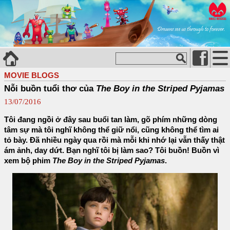
MOVIE BLOGS
Nỗi buồn tuổi thơ của
The Boy in the Striped Pyjamas
13/07/2016
Tôi đang ngồi ở đây sau buổi tan làm, gõ phím những dòng
tâm sự mà tôi nghĩ không thể giữ nổi, cũng không thể tìm ai
tỏ bày. Đã nhiều ngày qua rồi mà mỗi khi nhớ lại vẫn thấy thật
ám ảnh, day dứt. Bạn nghĩ tôi bị làm sao? Tôi buồn! Buồn vì
xem bộ phim
The Boy in the Striped Pyjamas
.