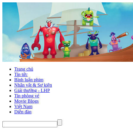
Trang chủ
Tin tức
Bình luận phim
Nhân vật & Sự kiện
Giải thưởng - LHP
Tin phòng vé
Movie Blogs
Việt Nam
Diễn đàn