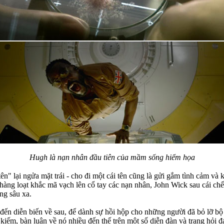
Hugh là nạn nhân đầu tiên của mầm sống hiểm họa
ặt tên" lại ngửa mặt trái - cho đi một cái tên cũng là gửi gắm tình cảm 
i hàng loạt khắc mã vạch lên cổ tay các nạn nhân, John Wick sau cái chế
ng sâu xa.
p đến diễn biến về sau, để dành sự hồi hộp cho những người đã bỏ lỡ bộ
m kiếm, bàn luận về nó nhiều đến thế trên một số diễn đàn và trang hỏi đ