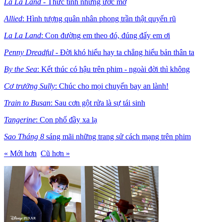
La La Land
- Thức tỉnh những ước mơ
Allied
: Hình tượng quân nhân phong trần thật quyến rũ
La La Land
: Con đường em theo đó, đúng đấy em ơi
Penny Dreadful
- Đời khó hiểu hay ta chẳng hiểu bản thân ta
By the Sea
: Kết thúc có hậu trên phim - ngoài đời thì không
Cơ trưởng Sully
: Chúc cho mọi chuyến bay an lành!
Train to Busan
: Sau cơn gột rửa là sự tái sinh
Tangerine
: Con phố đầy xa lạ
Sao Tháng 8
sáng mãi những trang sử cách mạng trên phim
« Mới hơn
Cũ hơn »