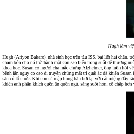
Hugh làm việc
Hugh (Ariyon Bakare), nhà sinh học trên tàu ISS, bại liệt hai chân, 
chăm bón cho nó trở thành một con sao biển trong suốt dễ thương nuô
khoa học. Susan có người cha mắc chứng Alzheimer, ông luôn hỏi về 
bệnh lẫn nguy cơ cao di truyền chứng mất trí quái ác đã khiến Susa
săn có tổ chức. Khi con cá mập hung hãn bơi lại với cái miệng đầy r
khiến anh phấn khích quên ăn quên ngủ, sáng suốt hơn, cố chấp hơn 