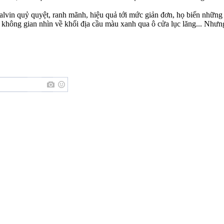
alvin quỷ quyệt, ranh mãnh, hiệu quả tới mức giản đơn, họ biến nhữ
ạm không gian nhìn về khối địa cầu màu xanh qua ô cửa lục lăng... Như