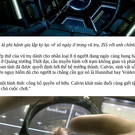
 là phi hành gia lập kỷ lục về số ngày ở trong vũ trụ, ISS với anh chính
ép thử của vũ trụ dành cho nhân loại 8 tỉ người đang ngày càng hung 
 ở Quảng trường Thời đại, cầu truyền hình với trạm không gian và phát 
an tính đã được quyết định bởi thế hệ trưởng thành. Calvin, sinh vật số
nên nguy hiểm dù cho người ta chẳng cần gọi nó là Hannibal hay Volde
 một hình thức công bố quyền sở hữu. Calvin khát máu đuổi cùng giết t
 chủ cuộc chơi."