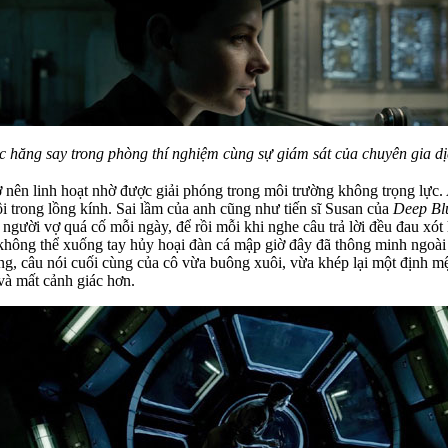
 hăng say trong phòng thí nghiệm cùng sự giám sát của chuyên gia d
trở nên linh hoạt nhờ được giải phóng trong môi trường không trọng lực
i trong lồng kính. Sai lầm của anh cũng như tiến sĩ Susan của
Deep Bl
người vợ quá cố mỗi ngày, để rồi mỗi khi nghe câu trả lời đều đau xót
n không thể xuống tay hủy hoại đàn cá mập giờ đây đã thông minh ngoà
ăng, câu nói cuối cùng của cô vừa buông xuôi, vừa khép lại một định 
và mất cảnh giác hơn.