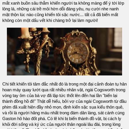
mắt xanh buồn sâu thẳm khiến người ta không màng để ý tới lớp
lông lá, những cái trề môi hờn dỗi đáng yêu, nụ cười nhe nanh
mặt thộn lúc nào cũng khiến tôi sặc nước... tất cả đã biến mất
không còn một dấu vết khi chàng trở lại làm người!
Chi tiết khiến tôi tâm đắc nhất đó là trong một đại cảnh đoàn tụ hân
hoan máy quay lướt qua rất nhiều nhân vật, ngài Cogsworth trong
vòng tay ôm của bà vợ đã lập tức thốt lên đến hai lần "biến lại
thành đồng hồ đi!" Thật dễ hiểu, bởi vợ của ngài Cogsworth từ đầu
phim đã xuất hiện đầy nhỏ mọn, định kiến sặc sụa kiểu thôn quê,
và rồi là người hăng máu nhất trong đám dân làng, sát cánh cùng
Gaston hô hào đốt phá. Có lẽ khi bị biến thành đồ vật, bị cách ly
khỏi đời sống và ký ức của người thân ngoài lâu đài, trong lòng