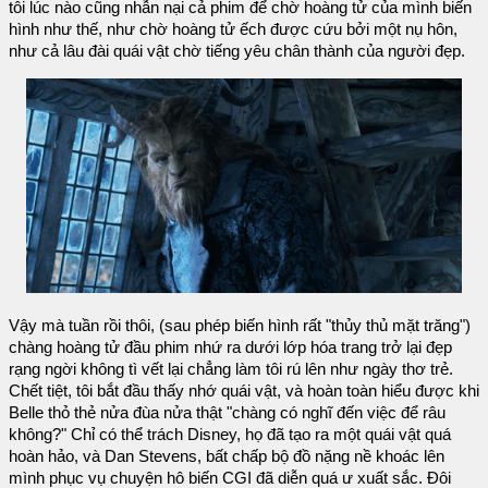
tôi lúc nào cũng nhẫn nại cả phim để chờ hoàng tử của mình biến
hình như thế, như chờ hoàng tử ếch được cứu bởi một nụ hôn,
như cả lâu đài quái vật chờ tiếng yêu chân thành của người đẹp.
Vậy mà tuần rồi thôi, (sau phép biến hình rất "thủy thủ mặt trăng")
chàng hoàng tử đầu phim nhứ ra dưới lớp hóa trang trở lại đẹp
rạng ngời không tì vết lại chẳng làm tôi rú lên như ngày thơ trẻ.
Chết tiệt, tôi bắt đầu thấy nhớ quái vật, và hoàn toàn hiểu được khi
Belle thỏ thẻ nửa đùa nửa thật "chàng có nghĩ đến việc để râu
không?" Chỉ có thể trách Disney, họ đã tạo ra một quái vật quá
hoàn hảo, và Dan Stevens, bất chấp bộ đồ nặng nề khoác lên
mình phục vụ chuyện hô biến CGI đã diễn quá ư xuất sắc. Đôi