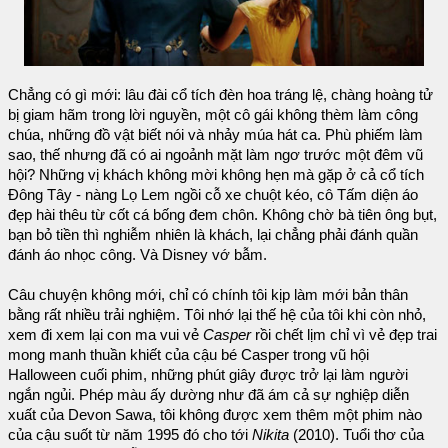
Chẳng có gì mới: lâu đài cổ tích đèn hoa tráng lệ, chàng hoàng tử
bị giam hãm trong lời nguyền, một cô gái không thèm làm công
chúa, những đồ vật biết nói và nhảy múa hát ca. Phù phiếm làm
sao, thế nhưng đã có ai ngoảnh mặt làm ngơ trước một đêm vũ
hội? Những vị khách không mời không hẹn mà gặp ở cả cổ tích
Đông Tây - nàng Lọ Lem ngồi cỗ xe chuột kéo, cô Tấm diện áo
đẹp hài thêu từ cốt cá bống đem chôn. Không chờ bà tiên ông bụt,
bạn bỏ tiền thì nghiễm nhiên là khách, lại chẳng phải đánh quần
đánh áo nhọc công. Và Disney vớ bẫm.
Câu chuyện không mới, chỉ có chính tôi kịp làm mới bản thân
bằng rất nhiều trải nghiệm. Tôi nhớ lại thế hệ của tôi khi còn nhỏ,
xem đi xem lại con ma vui vẻ
Casper
rồi chết lịm chỉ vì vẻ đẹp trai
mong manh thuần khiết của cậu bé Casper trong vũ hội
Halloween cuối phim, những phút giây được trở lại làm người
ngắn ngủi. Phép màu ấy dường như đã ám cả sự nghiệp diễn
xuất của Devon Sawa, tôi không được xem thêm một phim nào
của cậu suốt từ năm 1995 đó cho tới
Nikita
(2010). Tuổi thơ của