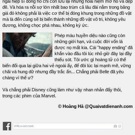
ngài hiệp sĩ đồng hồ chỉ còn lưu lại những hoài niệm mơ hồ và đẹp
đẽ. Và hóa ra nỗi sợ lớn nhất bao trùm cả lâu đài nằm trong băng
giá đó không phải là việc cơ thể bị đóng khung trong những đồ vật
mà là đến cùng sẽ bị biến thành những đồ vật vô tri, không yêu
đương, không chọc phá nhau, không ký ức.
Phép màu huyền diệu nào cũng còn
những giới hạn, và cuộc đời vốn là
được nọ mất kia. Cái "happy ending" đã
khắn vào đầu tôi lúc nhỏ giờ đây lại đầy
thiếu sót. Tôi ước gì hoàng tử có thể
biến đổi qua lại giữa hai vẻ ngoài ấy, để đôi lúc lại mạnh mẽ, vững
chãi và hung dữ nhưng đầy trắc ẩn... Chẳng phải Belle đã yêu
chàng vì thế ư?
Và chẳng phải Disney cũng làm như vậy nhan nhản đấy thôi,
trong các phim của Marvel.
© Hoàng Hà @Quaivatdienanh.com