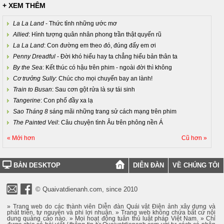
+ XEM THÊM
La La Land
- Thức tỉnh những ước mơ
Allied
: Hình tượng quân nhân phong trần thật quyến rũ
La La Land
: Con đường em theo đó, đúng đấy em ơi
Penny Dreadful
- Đời khó hiểu hay ta chẳng hiểu bản thân ta
By the Sea
: Kết thúc có hậu trên phim - ngoài đời thì không
Cơ trưởng Sully
: Chúc cho mọi chuyến bay an lành!
Train to Busan
: Sau cơn gột rửa là sự tái sinh
Tangerine
: Con phố đầy xa lạ
Sao Tháng 8
sáng mãi những trang sử cách mạng trên phim
The Painted Veil
: Câu chuyện tình Âu trên phông nền Á
« Mới hơn
Cũ hơn »
BẢN DESKTOP
DIỄN ĐÀN
VỀ CHÚNG TÔI
© Quaivatdienanh.com, since 2010
» Trang web do các thành viên Diễn đàn Quái vật Điện ảnh xây dựng và
phát triển, tự nguyện và phi lợi nhuận. » Trang web không chứa bất cứ nội
dung quảng cáo nào. » Mọi hoạt động tuân thủ luật pháp Việt Nam. » Chỉ