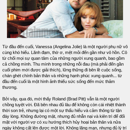
Từ đầu đến cuối, Vanessa (Angelina Jolie) là một người phụ nữ vô
cùng khó hiểu. Lãnh đạm, thờ ơ, mệt mỏi đến gần như vô hồn. Cô
từ chối mọi sự quan tâm của những người xung quanh, bao gồm
cả chồng mình. Thu mình trong những nỗi đau (mà phải đến gần
cuối phim mới được giải thích), lững thững đi bên lề cuộc sống,
chán ghét chính bản thân và những hạnh phúc xung quanh... từ
đầu đến cuối là một hình ảnh thiếu sức sống đến mức thảm
thương.
Bởi vậy, qua đó, mới thấy Roland (Brad Pitt) vẫn là một người
chồng tuyệt vời. Đã bên nhau đủ lâu để không còn cái nhiệt thành
thời son trẻ, nhưng lại có một sự thấu hiểu và cảm thông từ tận
đáy lòng. Không đường mật, nhưng đủ nhẫn nại và kiên trì để đối
mặt với người vợ có xu hướng thích hủy hoại bản thân và nửa
ngày không cất lên được một lời. Không lãng mạn, nhưng đủ lý trí