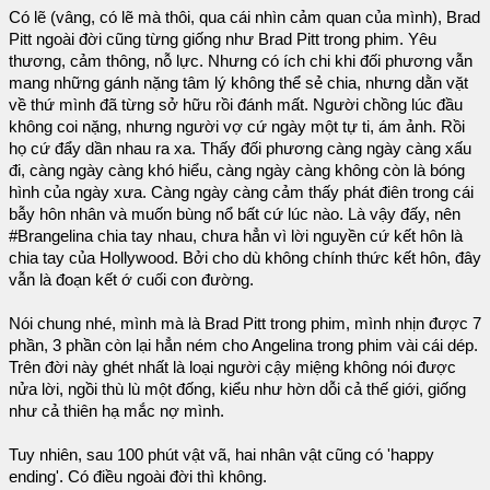
Có lẽ (vâng, có lẽ mà thôi, qua cái nhìn cảm quan của mình), Brad
Pitt ngoài đời cũng từng giống như Brad Pitt trong phim. Yêu
thương, cảm thông, nỗ lực. Nhưng có ích chi khi đối phương vẫn
mang những gánh nặng tâm lý không thể sẻ chia, nhưng dằn vặt
về thứ mình đã từng sở hữu rồi đánh mất. Người chồng lúc đầu
không coi nặng, nhưng người vợ cứ ngày một tự ti, ám ảnh. Rồi
họ cứ đẩy dần nhau ra xa. Thấy đối phương càng ngày càng xấu
đi, càng ngày càng khó hiểu, càng ngày càng không còn là bóng
hình của ngày xưa. Càng ngày càng cảm thấy phát điên trong cái
bẫy hôn nhân và muốn bùng nổ bất cứ lúc nào. Là vậy đấy, nên
#Brangelina chia tay nhau, chưa hẳn vì lời nguyền cứ kết hôn là
chia tay của Hollywood. Bởi cho dù không chính thức kết hôn, đây
vẫn là đoạn kết ớ cuối con đường.
Nói chung nhé, mình mà là Brad Pitt trong phim, mình nhịn được 7
phần, 3 phần còn lại hẳn ném cho Angelina trong phim vài cái dép.
Trên đời này ghét nhất là loại người cậy miệng không nói được
nửa lời, ngồi thù lù một đống, kiểu như hờn dỗi cả thế giới, giống
như cả thiên hạ mắc nợ mình.
Tuy nhiên, sau 100 phút vật vã, hai nhân vật cũng có 'happy
ending'. Có điều ngoài đời thì không.