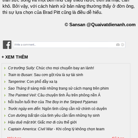
khô. Bởi vậy, với cách hành xử bản năng thường thấy ở đờn ông,
thì sự lựa chọn của Brad Pitt cũng là điều dễ hiểu.
© Sansan @Quaivatdienanh.com
+ XEM THÊM
Cơ trưởng Sully
: Chúc cho mọi chuyến bay an lành!
Train to Busan
: Sau cơn gột rửa là sự tái sinh
Tangerine
: Con phố đầy xa lạ
Sao Tháng 8
sáng mãi những trang sử cách mạng trên phim
The Painted Veil
: Câu chuyện tình Âu trên phông nền Á
Nỗi buồn tuổi thơ của
The Boy in the Striped Pyjamas
Trước ngày em đến
: Ngôn tình cũng cần nữ chính có duyên
Con đường bất tận
của tình yêu cần lắm những hy sinh
Hậu duệ mặt trời
: Giấc mơ đi cứu thế giới
Captain America: Civil War
- Khi công lý không chọn team