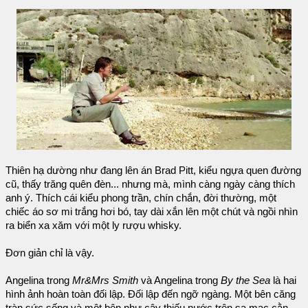
Thiên hạ dường như đang lên án Brad Pitt, kiểu ngựa quen đường
cũ, thấy trăng quên đèn... nhưng mà, mình càng ngày càng thích
anh ý. Thích cái kiểu phong trần, chín chắn, đời thường, một
chiếc áo sơ mi trắng hơi bó, tay dài xắn lên một chút và ngồi nhìn
ra biển xa xăm với một ly rượu whisky.
Đơn giản chỉ là vậy.
Angelina trong
Mr&Mrs Smith
và Angelina trong
By the Sea
là hai
hình ảnh hoàn toàn đối lập. Đối lập đến ngỡ ngàng. Một bên căng
tràn sức sống và một bên như cây thiếu nước trên sa mạc cằn