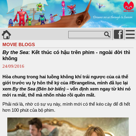
MOVIE BLOGS
By the Sea
: Kết thúc có hậu trên phim - ngoài đời thì
không
24/09/2016
Hòa chung trong hai luồng không khí trái ngược của cả thế
giới trước vụ ly hôn thế kỷ của #Brangelina, mình đã lục lại
xem
By the Sea (Bên bờ biển)
– vốn định xem ngay từ khi nó
mới ra mắt, thế mà nhốn nháo rồi quên mất.
Phải nói là, nhờ có sự vụ này, mình mới có thể kéo cày để đi hết
hơn 100 phút của bộ phim.