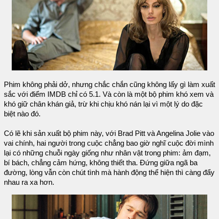
Phim không phải dở, nhưng chắc chắn cũng không lấy gì làm xuất
sắc với điểm IMDB chỉ có 5.1. Và còn là một bộ phim khó xem và
khó giữ chân khán giả, trừ khi chịu khó nán lại vì một lý do đặc
biệt nào đó.
Có lẽ khi sản xuất bộ phim này, với Brad Pitt và Angelina Jolie vào
vai chính, hai người trong cuộc chẳng bao giờ nghĩ cuộc đời mình
lại có những chuỗi ngày giống như nhân vật trong phim: ảm đạm,
bí bách, chẳng cảm hứng, không thiết tha. Đứng giữa ngã ba
đường, lòng vẫn còn chút tình mà hành động thể hiện thì càng đẩy
nhau ra xa hơn.