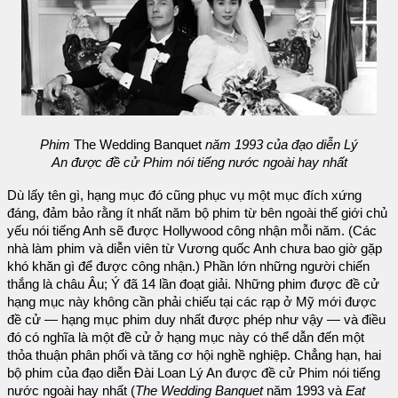
Phim
The Wedding Banquet
năm 1993 của đạo diễn Lý
An được đề cử Phim nói tiếng nước ngoài hay nhất
Dù lấy tên gì, hạng mục đó cũng phục vụ một mục đích xứng
đáng, đảm bảo rằng ít nhất năm bộ phim từ bên ngoài thế giới chủ
yếu nói tiếng Anh sẽ được Hollywood công nhận mỗi năm. (Các
nhà làm phim và diễn viên từ Vương quốc Anh chưa bao giờ gặp
khó khăn gì để được công nhận.) Phần lớn những người chiến
thắng là châu Âu; Ý đã 14 lần đoạt giải. Những phim được đề cử
hạng mục này không cần phải chiếu tại các rạp ở Mỹ mới được
đề cử — hạng mục phim duy nhất được phép như vậy — và điều
đó có nghĩa là một đề cử ở hạng mục này có thể dẫn đến một
thỏa thuận phân phối và tăng cơ hội nghề nghiệp. Chẳng hạn, hai
bộ phim của đạo diễn Đài Loan Lý An được đề cử Phim nói tiếng
nước ngoài hay nhất (
The Wedding Banquet
năm 1993 và
Eat