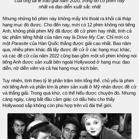
của ông tại lễ trao giải năm 2020, trong đó có phim hay
nhất và đạo diễn xuất sắc nhất
Nhưng những bộ phim này không mấy khi thoát ra khỏi cái tháp
hạng mục đó được. Cho đến nay, mới có 12 phim không nói tiếng
Anh, không phải phim Mỹ đã được đề cử phim hay nhất, tính cả
tác phẩm tiếng Nhật của năm nay là
Drive My Car
. Chỉ mới có
một
Parasite
của Hàn Quốc thắng được giải cao nhất. Bao năm
qua, nhiều phim khác đã lấy được đề cử ở các hạng mục khác,
và các đề cử của năm 2022 cũng bao gồm một số phim không nói
tiếng Anh được sản xuất bên ngoài Hollywood ở hạng mục đạo
diễn, nữ diễn viên và cả hai hạng mục kịch bản.
Tuy nhiên, tính theo tỷ lệ phần trăm trên tổng thể, chủ yếu là phim
nói tiếng Anh và phần lớn là phim sản xuất ở Mỹ nhận được đề cử
và thắng giải. Trong quá khứ, có thể hiểu được chuyện đó. Nhưng
càng ngày, càng bắt đầu cảm giác có dấu hiệu cho thấy
Hollywood sắp không còn phù hợp trên vũ đài thế giới.