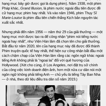
hạng mục bây giờ được gọi là dựng phim). Năm 1938, một phim
Pháp khác,
Grand Illusion
, là phim nước ngoài đầu tiên được đề
cử hạng mục phim hay nhất. Và vào năm 1946, phim Thụy Sĩ
Marie-Louise
là phim đầu tiên chiến thắng Kịch bản nguyên tác
xuất sắc nhất.
Nhưng phải đến năm 1956 — năm thứ 29 của giải thưởng — một
hạng mục mới được tạo ra để công nhận “phim nói tiếng nước
ngoài hay nhất”, như Viện Hàn lâm đã chọn tên cho giải thưởng.
Bắt đầu từ năm 2020, tên của hạng mục này đã được đổi thành
Phim truyện quốc tế hay nhất, thể hiện sự công nhận bắt đầu một
cách chậm chạp của Viện Hàn lâm rằng các ngôn ngữ khác ngoài
tiếng Anh không phải là "ngoại lai" đối với quê hương của
Hollywood. (Xét cho cùng, ở Los Angeles, nơi đặt trụ sở chính
của công việc kinh doanh điện ảnh, hơn một nửa cư dân nói một
ngôn ngữ không phải tiếng Anh — chủ yếu là tiếng Tây Ban Nha
— ở nhà, theo dữ liệu điều tra dân số năm 2019.)