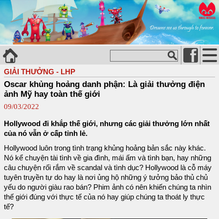
GIẢI THƯỞNG - LHP
Oscar khủng hoảng danh phận: Là giải thưởng điện
ảnh Mỹ hay toàn thế giới
09/03/2022
Hollywood đi khắp thế giới, nhưng các giải thưởng lớn nhất
của nó vẫn ở cấp tỉnh lẻ.
Hollywood luôn trong tình trạng khủng hoảng bản sắc này khác.
Nó kể chuyện tài tình về gia đình, mái ấm và tình bạn, hay những
câu chuyện rối rắm về scandal và tình dục? Hollywood là cỗ máy
tuyên truyền tự do hay là nơi ủng hộ những ý tưởng bảo thủ chủ
yếu do người giàu rao bán? Phim ảnh có nên khiến chúng ta nhìn
thế giới đúng với thực tế của nó hay giúp chúng ta thoát ly thực
tế?