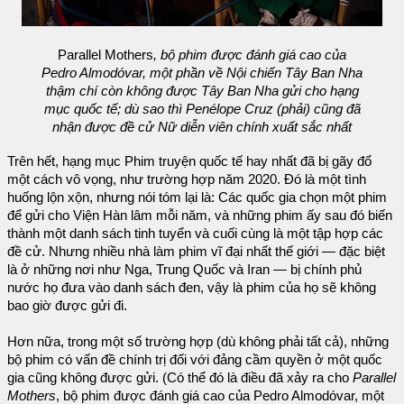
Parallel Mothers
, bộ phim được đánh giá cao của
Pedro Almodóvar, một phần về Nội chiến Tây Ban Nha
thậm chí còn không được Tây Ban Nha gửi cho hạng
mục quốc tế; dù sao thì Penélope Cruz (phải) cũng đã
nhận được đề cử Nữ diễn viên chính xuất sắc nhất
Trên hết, hạng mục Phim truyện quốc tế hay nhất đã bị gãy đổ
một cách vô vọng, như trường hợp năm 2020. Đó là một tình
huống lộn xộn, nhưng nói tóm lại là: Các quốc gia chọn một phim
để gửi cho Viện Hàn lâm mỗi năm, và những phim ấy sau đó biến
thành một danh sách tinh tuyển và cuối cùng là một tập hợp các
đề cử. Nhưng nhiều nhà làm phim vĩ đại nhất thế giới — đặc biệt
là ở những nơi như Nga, Trung Quốc và Iran — bị chính phủ
nước họ đưa vào danh sách đen, vậy là phim của họ sẽ không
bao giờ được gửi đi.
Hơn nữa, trong một số trường hợp (dù không phải tất cả), những
bộ phim có vấn đề chính trị đối với đảng cầm quyền ở một quốc
gia cũng không được gửi. (Có thể đó là điều đã xảy ra cho
Parallel
Mothers
, bộ phim được đánh giá cao của Pedro Almodóvar, một