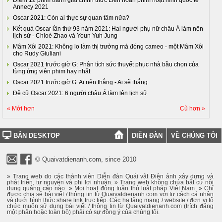
Điểm 12 phim tranh giải chính thức Liên hoan phim hoạt hình quốc tế
Annecy 2021
Oscar 2021: Còn ai thực sự quan tâm nữa?
Kết quả Oscar lần thứ 93 năm 2021: Hai người phụ nữ châu Á làm nên
lịch sử - Chloé Zhao và Youn Yuh Jung
Mâm Xôi 2021: Không lo làm thị trưởng mà đóng cameo - một Mâm Xôi
cho Rudy Giuliani
Oscar 2021 trước giờ G: Phân tích sức thuyết phục nhà bầu chọn của
từng ứng viên phim hay nhất
Oscar 2021 trước giờ G: Ai nên thắng - Ai sẽ thắng
Đề cử Oscar 2021: 6 người châu Á làm lên lịch sử
« Mới hơn
Cũ hơn »
BẢN DESKTOP
DIỄN ĐÀN
VỀ CHÚNG TÔI
© Quaivatdienanh.com, since 2010
» Trang web do các thành viên Diễn đàn Quái vật Điện ảnh xây dựng và
phát triển, tự nguyện và phi lợi nhuận. » Trang web không chứa bất cứ nội
dung quảng cáo nào. » Mọi hoạt động tuân thủ luật pháp Việt Nam. » Chỉ
được chia sẻ bài viết / thông tin từ Quaivatdienanh.com với tư cách cá nhân
và dưới hình thức share link trực tiếp. Các hạ tầng mạng / website / đơn vị tổ
chức muốn sử dụng bài viết / thông tin từ Quaivatdienanh.com (trích đăng
một phần hoặc toàn bộ) phải có sự đồng ý của chúng tôi.