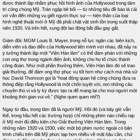
được thành lập nhằm phục hồi hình ảnh của Hollywood trong tâm
trí công chúng Mỹ. Tràn ngập bê bối — từ những tiêu đề báo lá cải
vớ vẩn đến những vụ giết người thực sự — hiện thân của loại
hình nghệ thuật mới ở Mỹ đã phải chật vật sinh tồn trong suốt thập
niên 1920. Và trên hết, xung đột lao động bắt đầu gay gắt.
Giám đốc MGM Louis B. Mayer, trong nỗ lực ngăn các biên kịch,
diễn viên và đạo diễn của Hollywood liên minh với nhau, đã nảy ra
ý tưởng thành lập một “Viện Hàn lâm” có thể đàm phán với những
con ong thợ trong ngành điện ảnh, không cho họ tổ chức thành
công đoàn. Như một phần thưởng thêm, Viện Hàn lâm đó sẽ trao
giải thưởng, để đám ong thợ phục vụ tốt hơn như cách mà nhà sử
học David Thomson gọi là “hoạt động quan hệ công chúng đưa ra
thông điệp rằng Hollywood là một chốn tuyệt vời, nơi những câu
chuyện thú vị và ly kỳ được tạo ra để mang lại cho mọi người một
khoảng thời gian vui vẻ." (Nghe quen quen nhỉ?)
Ngay từ đầu, trọng tâm đã là người Mỹ. Hồi đó (và bây giờ vẫn
thế, trong hầu hết các trường hợp) chỉ những phim nào chiếu rạp
ở Mỹ mới đủ điều kiện cho Giải thưởng Viện Hàn lâm. Trong
những năm 1920 và 1930, việc một bộ phim nước ngoài có bản
trình chiếu trên đất Mỹ phức tạp hơn nhiều về mặt hậu cần, chứ