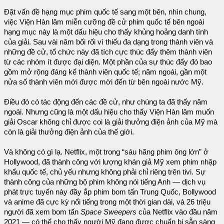
Đặt vấn đề hạng mục phim quốc tế sang một bên, nhìn chung,
việc Viện Hàn lâm miễn cưỡng đề cử phim quốc tế bên ngoài
hạng mục này là một dấu hiệu cho thấy khủng hoảng danh tính
của giải. Sau vài năm bối rối vì thiếu đa dạng trong thành viên và
những đề cử, tổ chức này đã tích cực thúc đẩy thêm thành viên
từ các nhóm ít được đại diện. Một phần của sự thúc đẩy đó bao
gồm mở rộng đáng kể thành viên quốc tế; năm ngoái, gần một
nửa số thành viên mới được mời đến từ bên ngoài nước Mỹ.
Điều đó có tác động đến các đề cử, như chúng ta đã thấy năm
ngoái. Nhưng cũng là một dấu hiệu cho thấy Viện Hàn lâm muốn
giải Oscar không chỉ được coi là giải thưởng điện ảnh của Mỹ mà
còn là giải thưởng điện ảnh của thế giới.
Và không có gì lạ. Netflix, một trong “sáu hãng phim ông lớn” ở
Hollywood, đã thành công với lượng khán giả Mỹ xem phim nhập
khẩu quốc tế, chủ yếu nhưng không phải chỉ riêng trên tivi. Sự
thành công của những bộ phim không nói tiếng Anh — dịch vụ
phát trực tuyến này đầy ắp phim bom tấn Trung Quốc, Bollywood
và anime đã cực kỳ nổi tiếng trong một thời gian dài, và 26 triệu
người đã xem bom tấn
Space Sweepers
của Netflix vào đầu năm
2021 — có thể cho thấy người Mỹ đang được chuẩn bị sẵn sàng