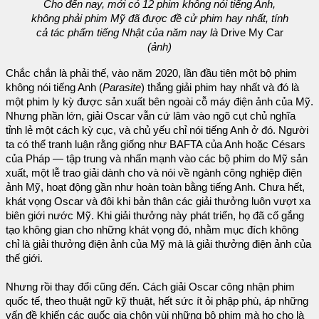
Cho đến nay, mới có 12 phim không nói tiếng Anh,
không phải phim Mỹ đã được đề cử phim hay nhất, tính
cả tác phẩm tiếng Nhật của năm nay là
Drive My Car
(ảnh)
Chắc chắn là phải thế, vào năm 2020, lần đầu tiên một bộ phim
không nói tiếng Anh (
Parasite
) thắng giải phim hay nhất và đó là
một phim ly kỳ được sản xuất bên ngoài cỗ máy điện ảnh của Mỹ.
Nhưng phần lớn, giải Oscar vẫn cứ lâm vào ngõ cụt chủ nghĩa
tỉnh lẻ một cách kỳ cục, và chủ yếu chỉ nói tiếng Anh ở đó. Người
ta có thể tranh luận rằng giống như BAFTA của Anh hoặc Césars
của Pháp — tập trung và nhấn mạnh vào các bộ phim do Mỹ sản
xuất, một lễ trao giải dành cho và nói về ngành công nghiệp điện
ảnh Mỹ, hoạt động gần như hoàn toàn bằng tiếng Anh. Chưa hết,
khát vọng Oscar và đôi khi bản thân các giải thưởng luôn vượt xa
biên giới nước Mỹ. Khi giải thưởng này phát triển, họ đã cố gắng
tạo không gian cho những khát vọng đó, nhằm mục đích không
chỉ là giải thưởng điện ảnh của Mỹ mà là giải thưởng điện ảnh của
thế giới.
Nhưng rồi thay đổi cũng đến. Cách giải Oscar công nhận phim
quốc tế, theo thuật ngữ kỹ thuật, hết sức ít ỏi phập phù, áp những
vấn đề khiến các quốc gia chôn vùi những bộ phim mà họ cho là