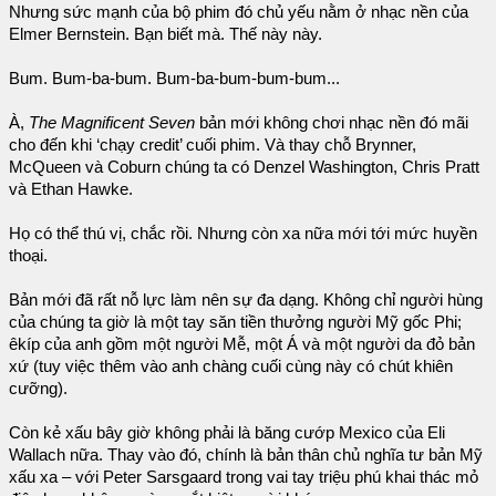
Nhưng sức mạnh của bộ phim đó chủ yếu nằm ở nhạc nền của
Elmer Bernstein. Bạn biết mà. Thế này này.
Bum. Bum-ba-bum. Bum-ba-bum-bum-bum...
À,
The Magnificent Seven
bản mới không chơi nhạc nền đó mãi
cho đến khi ‘chạy credit’ cuối phim. Và thay chỗ Brynner,
McQueen và Coburn chúng ta có Denzel Washington, Chris Pratt
và Ethan Hawke.
Họ có thể thú vị, chắc rồi. Nhưng còn xa nữa mới tới mức huyền
thoại.
Bản mới đã rất nỗ lực làm nên sự đa dạng. Không chỉ người hùng
của chúng ta giờ là một tay săn tiền thưởng người Mỹ gốc Phi;
êkíp của anh gồm một người Mễ, một Á và một người da đỏ bản
xứ (tuy việc thêm vào anh chàng cuối cùng này có chút khiên
cưỡng).
Còn kẻ xấu bây giờ không phải là băng cướp Mexico của Eli
Wallach nữa. Thay vào đó, chính là bản thân chủ nghĩa tư bản Mỹ
xấu xa – với Peter Sarsgaard trong vai tay triệu phú khai thác mỏ