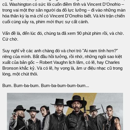
cũ. Washington có sức lôi cuốn điềm tĩnh và Vincent D'Onofrio –
trong vai một thợ săn người da đỏ lực lưỡng – đi vào những màn
hóa thân kỳ lạ mà chỉ có Vincent D'Onofrio biết. Và khi trận chiến
cuối cùng xảy ra, phim mới thực sự cất cánh.
Vấn đề là, đến lúc đó, chúng ta đã xem 90 phút phim rồi, và chờ.
Cứ chờ.
Suy nghĩ về các anh chàng đó và chơi trò "Ai nam tính hơn?"
riêng của mình. Bắt đầu hồi tưởng, rồi nhớ, những ngôi sao kiệt
xuất của bản gốc – Robert Vaughn lịch lãm, có lẽ, hay Charles
Bronson khắc kỷ. Và có lẽ, hy vọng là, âm ư điệu nhạc cũ trong
lòng, một chút thôi.
Bum. Bum-ba-bum. Bum-ba-bum-bum-bum...