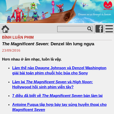
BÌNH LUẬN PHIM
The Magnificent Seven
: Denzel lên lưng ngựa
23/09/2016
Hơn nhau ở âm nhạc, luôn là vậy.
Làm thế nào Dwayne Johnson và Denzel Washington
giải bài toán phim chuỗi hóc búa cho Sony
Làm lại
The Magnificent Seven
và
High Noon
:
Hollywood hồi sinh phim viễn tây?
7 điều đã biết về
The Magnificent Seven
bản làm lại
Antoine Fuqua tập hợp bảy tay súng huyền thoại cho
Magnificent Seven