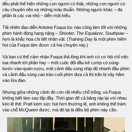
đều phải thể hiện những con người có thật, những con người có
câu chuyện nền và những mâu thuẫn. Những người khác – đa
phần là các vai nhỏ – diễn một kiểu.
Tất nhiên đạo diễn Antoine Fuqua lúc nào cũng làm tốt với những
phim hành động hạng nặng –
Shooter
,
The Equalizer
,
Southpaw
–
hơn là khắc họa chi tiết nhân vật. (
Training Day
là một phim hiếm
hoi của Fuqua làm được cả hai chuyện này.)
Và bạn có thể cảm nhận Fuqua thả lỏng khi anh có cơ hội chỉ việc
tua nhanh tới phần hay – một cuộc đối đầu kẻ cướp có súng-
bước-vào-quán-rượu, một cảnh đấu súng nhịp độ nhanh đầu phim
và cảnh đấu súng cao trào cuối phim đưa cả thị trấn bị vây hãm
vào lửa đạn.
Nhưng giữa những cảnh đó còn rất nhiều chỗ trống, và Fuqua
không biết làm sao lấp đầy. Thời gian để cả băng ráp lại với nhau
kéo lê thê; Pratt kém sức hút hơn thường lệ, anh không thể trám
vào chỗ McQueen được, mà đó lại là điều bộ phim này cần.