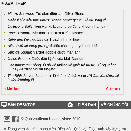
+ XEM THÊM
Mật vụ Snowden
: Trò gián điệp của Oliver Stone
Nhóc tì của tiểu thư Jones
: Renee Zellweger vui vẻ và đáng yêu
Cơ trưởng Sully
: Tom Hanks kẹt trong sự đóng khuôn nhân vật
Pete's Dragon
: Bản làm lại tươi mới của Disney
Kubo and the Two Strings
: Hoạt hình ma thuật
Alice ở xứ sở trong gương
: 5 điều các phụ huynh nên biết
Suicide Squad
: Margot Robbie cướp màn ảnh
Jason Bourne
: Cuộc đấu ký ức của Matt Damon
Ghostbusters
: Không đủ dở để những kẻ ghét bỏ hả hê - cũng không
đủ hay để xứng với sự ủng hộ
The BFG
: Steven Spielberg để khán giả thất vọng với
Chuyện chưa kể
ở xứ sở khổng lồ
« Mới hơn
Cũ hơn »
BẢN DESKTOP
DIỄN ĐÀN
VỀ CHÚNG TÔI
© Quaivatdienanh.com, since 2010
» Trang web do các thành viên Diễn đàn Quái vật Điện ảnh xây dựng và