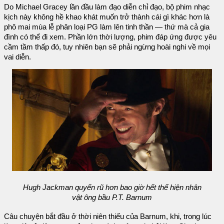
Do Michael Gracey lần đầu làm đạo diễn chỉ đạo, bộ phim nhạc
kịch này không hề khao khát muốn trở thành cái gì khác hơn là
phô mai mùa lễ phân loại PG làm lên tinh thần — thứ mà cả gia
đình có thể đi xem. Phần lớn thời lượng, phim đáp ứng được yêu
cầm tầm thấp đó, tuy nhiên bạn sẽ phải ngừng hoài nghi về mọi
vai diễn.
Hugh Jackman quyến rũ hơn bao giờ hết thể hiện nhân
vật ông bầu P.T. Barnum
Câu chuyện bắt đầu ở thời niên thiếu của Barnum, khi, trong lúc