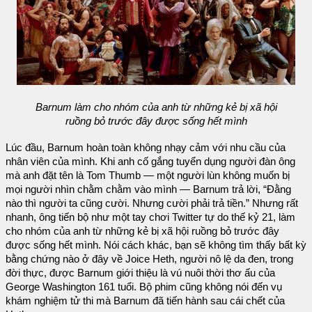
Barnum làm cho nhóm của anh từ những kẻ bị xã hội
ruồng bỏ trước đây được sống hết mình
Lúc đầu, Barnum hoàn toàn không nhạy cảm với nhu cầu của
nhân viên của mình. Khi anh cố gắng tuyển dụng người đàn ông
mà anh đặt tên là Tom Thumb — một người lùn không muốn bị
mọi người nhìn chằm chằm vào mình — Barnum trả lời, “Đằng
nào thì người ta cũng cười. Nhưng cười phải trả tiền.” Nhưng rất
nhanh, ông tiến bộ như một tay chơi Twitter tự do thế kỷ 21, làm
cho nhóm của anh từ những kẻ bị xã hội ruồng bỏ trước đây
được sống hết mình. Nói cách khác, bạn sẽ không tìm thấy bất kỳ
bằng chứng nào ở đây về Joice Heth, người nô lệ da đen, trong
đời thực, được Barnum giới thiệu là vú nuôi thời thơ ấu của
George Washington 161 tuổi. Bộ phim cũng không nói đến vụ
khám nghiệm tử thi mà Barnum đã tiến hành sau cái chết của