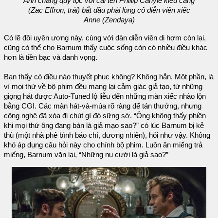
Anh chàng quý tộc với cái tên Phillip Carlyle kiêu căng
(Zac Effron, trái) bắt đầu phải lòng cô diễn viên xiếc
Anne (Zendaya)
Có lẽ đôi uyên ương này, cùng với dàn diễn viên dị hợm còn lại,
cũng có thể cho Barnum thấy cuộc sống còn có nhiều điều khác
hơn là tiền bạc và danh vọng.
Bạn thấy có điều nào thuyết phục không? Không hẳn. Một phần, là
vì mọi thứ về bộ phim đều mang lại cảm giác giả tạo, từ những
giọng hát được Auto-Tuned lộ liễu đến những màn xiếc nhào lộn
bằng CGI. Các màn hát-và-múa rõ ràng để tán thưởng, nhưng
công nghệ đã xóa đi chút gì đó sững sờ. “Ông không thấy phiền
khi mọi thứ ông đang bán là giả mạo sao?” có lúc Barnum bị kẻ
thù (một nhà phê bình báo chí, đương nhiên), hỏi như vậy. Không
khó áp dụng câu hỏi này cho chính bộ phim. Luôn ăn miếng trả
miếng, Barnum vặn lại, “Những nụ cười là giả sao?”