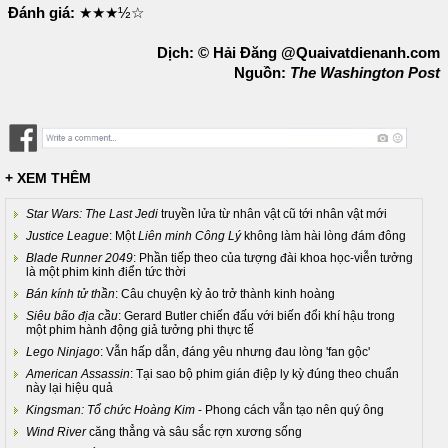
Đánh giá:
★★★½☆
Dịch: © Hải Đăng @Quaivatdienanh.com
Nguồn:
The Washington Post
+ XEM THÊM
Star Wars: The Last Jedi
truyền lửa từ nhân vật cũ tới nhân vật mới
Justice League
: Một
Liên minh Công Lý
không làm hài lòng đám đông
Blade Runner 2049
: Phần tiếp theo của tượng đài khoa học-viễn tưởng
là một phim kinh điển tức thời
Bán kính tử thần
: Câu chuyện kỳ ảo trở thành kinh hoàng
Siêu bão địa cầu
: Gerard Butler chiến đấu với biến đổi khí hậu trong
một phim hành động giả tưởng phi thực tế
Lego Ninjago
: Vẫn hấp dẫn, đáng yêu nhưng đau lòng 'fan gộc'
American Assassin
: Tại sao bộ phim gián điệp ly kỳ đúng theo chuẩn
này lại hiệu quả
Kingsman: Tổ chức Hoàng Kim
- Phong cách vẫn tạo nên quý ông
Wind River
căng thẳng và sâu sắc rợn xương sống