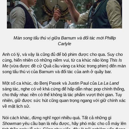
Màn song tấu thú vị giữa Barnum và đối tác mới Phillip
Carlyle
Anh có lý, và vậy là cũng đủ để bộ phim được cho qua. Suy cho
cùng, hiển nhiên có những niềm vui, từ ca khúc não lòng
This Is
Me
(vừa được đề cử Quả cầu vàng ca khúc trong phim) đến màn
song tấu thú vị của Barnum và đối tác của anh ở quầy bar.
Một số ca khúc, do Benj Pasek và Justin Paul của
La La Land
sáng tác, nghe có vẻ khá cứng để hấp dẫn nhạc pop chính thống,
cho thấy nhạc nền có thể không là tác phẩm vượt thời gian. Tuy
nhiên, giữ được sức hút cũng quan trọng ngang với giữ chính xác
về mặt lịch sử.
Nói cách khác, đừng nghĩ ngợi nhiều quá. Tất cả những gì
Showman
yêu cầu bạn là nếu được, hãy phó mặc cho cỗ máy lên