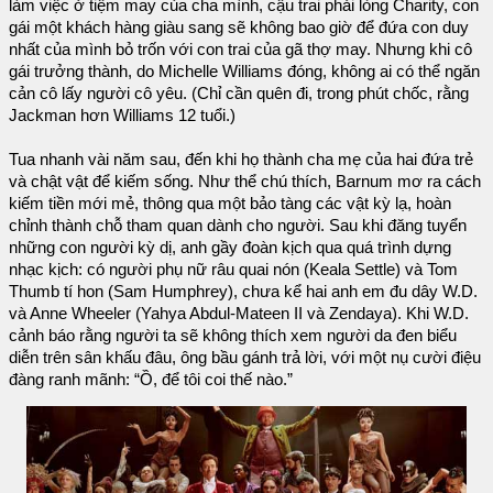
làm việc ở tiệm may của cha mình, cậu trai phải lòng Charity, con
gái một khách hàng giàu sang sẽ không bao giờ để đứa con duy
nhất của mình bỏ trốn với con trai của gã thợ may. Nhưng khi cô
gái trưởng thành, do Michelle Williams đóng, không ai có thể ngăn
cản cô lấy người cô yêu. (Chỉ cần quên đi, trong phút chốc, rằng
Jackman hơn Williams 12 tuổi.)
Tua nhanh vài năm sau, đến khi họ thành cha mẹ của hai đứa trẻ
và chật vật để kiếm sống. Như thể chú thích, Barnum mơ ra cách
kiếm tiền mới mẻ, thông qua một bảo tàng các vật kỳ lạ, hoàn
chỉnh thành chỗ tham quan dành cho người. Sau khi đăng tuyển
những con người kỳ dị, anh gầy đoàn kịch qua quá trình dựng
nhạc kịch: có người phụ nữ râu quai nón (Keala Settle) và Tom
Thumb tí hon (Sam Humphrey), chưa kể hai anh em đu dây W.D.
và Anne Wheeler (Yahya Abdul-Mateen II và Zendaya). Khi W.D.
cảnh báo rằng người ta sẽ không thích xem người da đen biểu
diễn trên sân khấu đâu, ông bầu gánh trả lời, với một nụ cười điệu
đàng ranh mãnh: “Ồ, để tôi coi thế nào.”