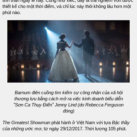
tinh thần ngày lễ này. Cũng như xiếc, đây là trải nghiệm vốn được
thiết kế cho một thời điểm, và chỉ lúc này thôi không lâu hơn một
phút nào.
Barnum điên cuồng tìm kiếm sự công nhận của xã hội
thượng lưu bằng cách mở ra việc kinh doanh biểu diễn
“
”
Sơn Ca Thụy Điển
Jenny Lind (do Rebecca Ferguson
đóng)
The Greatest Showman
phát hành ở Việt Nam với tựa
Bậc thầy
của những ước mơ
, từ ngày 29/12/2017. Thời lượng 105 phút.