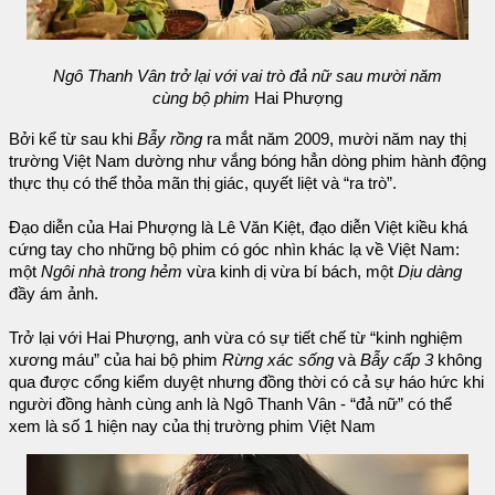
Ngô Thanh Vân trở lại với vai trò đả nữ sau mười năm
cùng bộ phim
Hai Phượng
Bởi kể từ sau khi
Bẫy rồng
ra mắt năm 2009, mười năm nay thị
trường Việt Nam dường như vắng bóng hẳn dòng phim hành động
thực thụ có thể thỏa mãn thị giác, quyết liệt và “ra trò”.
Đạo diễn của Hai Phượng là Lê Văn Kiệt, đạo diễn Việt kiều khá
cứng tay cho những bộ phim có góc nhìn khác lạ về Việt Nam:
một
Ngôi nhà trong hẻm
vừa kinh dị vừa bí bách, một
Dịu dàng
đầy ám ảnh.
Trở lại với Hai Phượng, anh vừa có sự tiết chế từ “kinh nghiệm
xương máu” của hai bộ phim
Rừng xác sống
và
Bẫy cấp 3
không
qua được cổng kiểm duyệt nhưng đồng thời có cả sự háo hức khi
người đồng hành cùng anh là Ngô Thanh Vân - “đả nữ” có thể
xem là số 1 hiện nay của thị trường phim Việt Nam