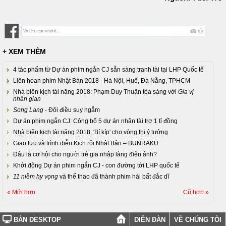
+ XEM THÊM
4 tác phẩm từ Dự án phim ngắn CJ sẵn sàng tranh tài tại LHP Quốc tế
Liên hoan phim Nhật Bản 2018 - Hà Nội, Huế, Đà Nẵng, TPHCM
Nhà biên kịch tài năng 2018: Phạm Duy Thuận tỏa sáng với
Gia vị
nhân gian
Song Lang
- Đôi điều suy ngẫm
Dự án phim ngắn CJ: Công bố 5 dự án nhận tài trợ 1 tỉ đồng
Nhà biên kịch tài năng 2018: 'Bí kíp' cho vòng thi ý tưởng
Giao lưu và trình diễn Kịch rối Nhật Bản – BUNRAKU
Đâu là cơ hội cho người trẻ gia nhập làng điện ảnh?
Khởi động Dự án phim ngắn CJ - con đường tới LHP quốc tế
11 niềm hy vọng
và thể thao đã thành phim hài bất đắc dĩ
« Mới hơn
Cũ hơn »
BẢN DESKTOP
DIỄN ĐÀN
VỀ CHÚNG TÔI