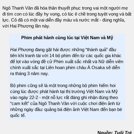
Ngô Thanh Vân đã hóa thân thuyết phục trong vai một người mẹ
đi tìm con có lúc đầy hy vọng, có lúc ê chề trong tuyệt vọng và bất
lực. Cô đã có một vai diễn đầy máu và nước mắt - đúng nghĩa,
với Hai Phượng lần này.
Phim phát hành cùng lúc tại Việt Nam và Mỹ
Hai Phượng
đang gặt hái được những “thành quả” đầu
tiên khi tranh tài với 14 bộ phim đến từ các quốc gia khác
để lọt vào vòng đề cử Phim xuất sắc nhất và Nữ diễn viên
chính xuất sắc tại Liên hoan phim châu Á Osaka sẽ diễn
ra tháng 3 năm nay.
Bộ phim cũng sẽ là một trong những bộ phim hiếm hoi
cùng lúc được phát hành tại thị trường Việt Nam và Mỹ
vào ngày 22-2 - một nỗ lực rất đáng ghi nhận đúng theo
“cam kết” của Ngô Thanh Vân với cuộc chơi điện ảnh từ
những ngày đầu: quảng bá điện ảnh Việt Nam đến bạn bè
quốc tế.
Nguồn:
Tuổi Trẻ