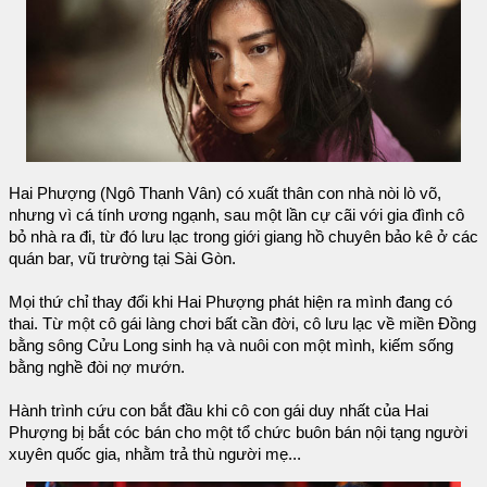
Hai Phượng (Ngô Thanh Vân) có xuất thân con nhà nòi lò võ,
nhưng vì cá tính ương ngạnh, sau một lần cự cãi với gia đình cô
bỏ nhà ra đi, từ đó lưu lạc trong giới giang hồ chuyên bảo kê ở các
quán bar, vũ trường tại Sài Gòn.
Mọi thứ chỉ thay đổi khi Hai Phượng phát hiện ra mình đang có
thai. Từ một cô gái làng chơi bất cần đời, cô lưu lạc về miền Đồng
bằng sông Cửu Long sinh hạ và nuôi con một mình, kiếm sống
bằng nghề đòi nợ mướn.
Hành trình cứu con bắt đầu khi cô con gái duy nhất của Hai
Phượng bị bắt cóc bán cho một tổ chức buôn bán nội tạng người
xuyên quốc gia, nhằm trả thù người mẹ...