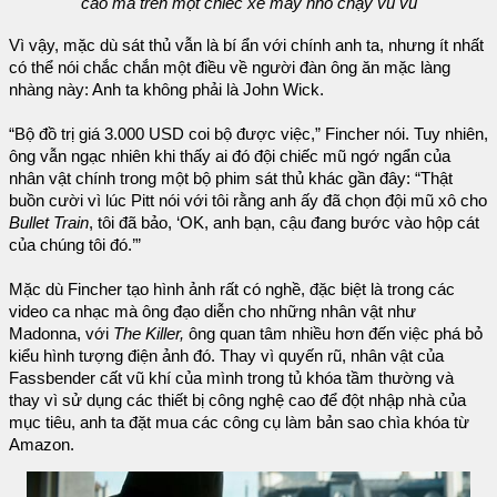
cao mà trên một chiếc xe máy nhỏ chạy vù vù
Vì vậy, mặc dù sát thủ vẫn là bí ẩn với chính anh ta, nhưng ít nhất
có thể nói chắc chắn một điều về người đàn ông ăn mặc làng
nhàng này: Anh ta không phải là John Wick.
“Bộ đồ trị giá 3.000 USD coi bộ được việc,” Fincher nói. Tuy nhiên,
ông vẫn ngạc nhiên khi thấy ai đó đội chiếc mũ ngớ ngẩn của
nhân vật chính trong một bộ phim sát thủ khác gần đây: “Thật
buồn cười vì lúc Pitt nói với tôi rằng anh ấy đã chọn đội mũ xô cho
Bullet Train
, tôi đã bảo, ‘OK, anh bạn, cậu đang bước vào hộp cát
của chúng tôi đó.’”
Mặc dù Fincher tạo hình ảnh rất có nghề, đặc biệt là trong các
video ca nhạc mà ông đạo diễn cho những nhân vật như
Madonna, với
The Killer,
ông quan tâm nhiều hơn đến việc phá bỏ
kiểu hình tượng điện ảnh đó. Thay vì quyến rũ, nhân vật của
Fassbender cất vũ khí của mình trong tủ khóa tầm thường và
thay vì sử dụng các thiết bị công nghệ cao để đột nhập nhà của
mục tiêu, anh ta đặt mua các công cụ làm bản sao chìa khóa từ
Amazon.