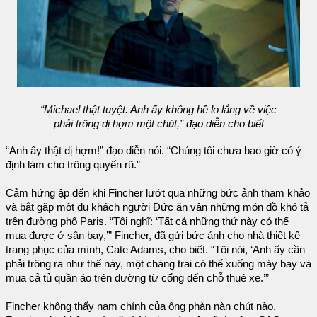
“Michael thật tuyệt. Anh ấy không hề lo lắng về việc
phải trông dị hợm một chút,” đạo diễn cho biết
“Anh ấy thật dị hợm!” đạo diễn nói. “Chúng tôi chưa bao giờ có ý
định làm cho trông quyến rũ.”
Cảm hứng ập đến khi Fincher lướt qua những bức ảnh tham khảo
và bắt gặp một du khách người Đức ăn vận những món đồ khó tả
trên đường phố Paris. “Tôi nghĩ: ‘Tất cả những thứ này có thể
mua được ở sân bay,’” Fincher, đã gửi bức ảnh cho nhà thiết kế
trang phục của mình, Cate Adams, cho biết. “Tôi nói, ‘Anh ấy cần
phải trông ra như thế này, một chàng trai có thể xuống máy bay và
mua cả tủ quần áo trên đường từ cổng đến chỗ thuê xe.’”
Fincher không thấy nam chính của ông phàn nàn chút nào,