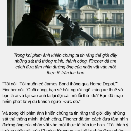
Trong khi phim ảnh khiến chúng ta tin rằng thế giới đầy
những sát thủ thông minh, thành công, Fincher đã tìm
cách đưa tầm nhìn đường ống của nhân vật vào một
thực tế trần tục hơn
“Tôi nói, ‘Tôi muốn có James Bond thông qua Home Depot,’”
Fincher nói. “Cuối cùng, bạn sẽ hỏi, người ngồi cùng xe thuê với
bạn là ai và tại sao anh ta lại đội cái mũ lỗi thời đó? Bạn đã mạo
hiểm phớt lờ vị du khách người Đức đó.”
Và trong khi phim ảnh khiến chúng ta tin rằng thế giới đầy những
sát thủ thông minh, thành công, Fincher đã tìm cách đưa tầm nhìn
đường ống của nhân vật vào một thực tế trần tục hơn. “Tôi thích ý
tưởng nhân vật của Charles Bronson, có thể bị chẩn đoán nhầm