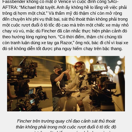
Fassbender không có mặt ở Venice vì cuộc đình công SAG-
AFTRA: “Michael thật tuyệt. Anh ấy không hề lo lắng về việc phải
trông dị hợm một chút.” Và thẩm mỹ đó thậm chí còn mở rộng
đến chuyện khi phi vụ thất bại, sát thủ thoát thân không phải trong
một cuộc rượt đuổi ô tô tốc độ cao mà trên một chiếc xe máy nhỏ
chạy vù vù, mặc dù Fincher đã cân nhắc thực hiện phân cảnh đó
theo hướng lóng ngóng hơn. “Có thời điểm, thậm chí chúng tôi
còn tranh luận dùng xe tay ga Razor,” ông nói, bác đi chỉ vì loại xe
đó sẽ không diễn tốt được pha nguy hiểm chạy trên bậc thang.
Fincher trên trường quay chỉ đạo cảnh sát thủ thoát
thân không phải trong một cuộc rượt đuổi ô tô tốc độ