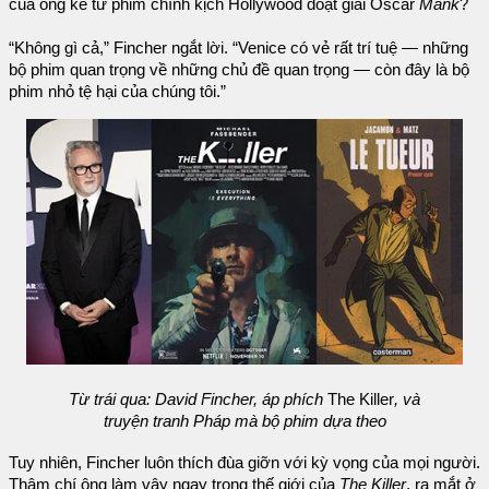
của ông kể từ phim chính kịch Hollywood đoạt giải Oscar
Mank
?
“Không gì cả,” Fincher ngắt lời. “Venice có vẻ rất trí tuệ — những
bộ phim quan trọng về những chủ đề quan trọng — còn đây là bộ
phim nhỏ tệ hại của chúng tôi.”
Từ trái qua: David Fincher, áp phích
The Killer
, và
truyện tranh Pháp mà bộ phim dựa theo
Tuy nhiên, Fincher luôn thích đùa giỡn với kỳ vọng của mọi người.
Thậm chí ông làm vậy ngay trong thế giới của
The Killer
, ra mắt ở