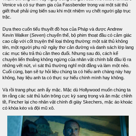
Venice và có sự tham gia của Fassbender trong vai một sát thủ
giết thuê phải ứng biến sau khi một nhiệm vụ chết người gặp trục
trặc.
Dựa theo cuốn tiểu thuyết đồ họa của Pháp và được Andrew
Kevin Walker (
Seven
) chuyển thể, bộ phim thoạt đầu có cảm giác
cao cấp với cốt truyện thể loại thông thường: một sát thủ không
tên, một người phụ nữ ngây thơ cản đường và danh sách lớp lang
các mục tiêu trả thù cần theo đuổi. Nhưng sau đó, cách kể
chuyện liến thoắng không ngừng của nhân vật chính bắt đầu lộ ra
những vết nứt, vì sát thủ thường nghĩ một đằng và làm một nẻo.
Cuối cùng, bạn sẽ tự hỏi liệu chúng ta có hiểu anh chàng này hay
không, hay liệu anh ta có thực sự hiểu chính mình hay không.
Và rồi trang phục anh ấy mặc. Mặc dù Hollywood muốn chúng ta
tin rằng các sát thủ luôn trông cực kỳ sang trọng và ăn mặc chỉnh
tề, Fincher lại cho nhân vật chính đi giày Skechers, mặc áo khoác
có khóa kéo và đội mũ xô.