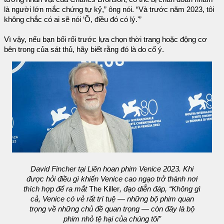
là người lớn mắc chứng tự kỷ,” ông nói. “Và trước năm 2023, tôi
không chắc có ai sẽ nói ‘Ồ, điều đó có lý.'”
Vì vậy, nếu bạn bối rối trước lựa chọn thời trang hoặc động cơ
bên trong của sát thủ, hãy biết rằng đó là do cố ý.
David Fincher tại Liên hoan phim Venice 2023. Khi
được hỏi điều gì khiến Venice cao ngạo trở thành nơi
thích hợp để ra mắt
The Killer
, đạo diễn đáp, “Không gì
cả, Venice có vẻ rất trí tuệ — những bộ phim quan
trọng về những chủ đề quan trọng — còn đây là bộ
phim nhỏ tệ hại của chúng tôi”