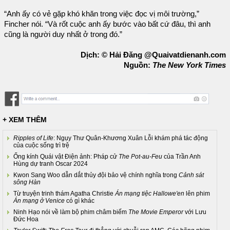
“Anh ấy có vẻ gặp khó khăn trong việc đọc vị môi trường,”
Fincher nói. “Và rốt cuộc anh ấy bước vào bất cứ đâu, thì anh
cũng là người duy nhất ở trong đó.”
Dịch: © Hải Đăng @Quaivatdienanh.com
Nguồn:
The New York Times
+ XEM THÊM
Ripples of Life
: Ngụy Thư Quân-Khương Xuân Lỗi khám phá tác động
của cuộc sống trì trệ
Ống kính Quái vật Điện ảnh: Pháp cử
The Pot-au-Feu
của Trần Anh
Hùng dự tranh Oscar 2024
Kwon Sang Woo dẫn dắt thủy đội bảo vệ chính nghĩa trong
Cảnh sát
sông Hàn
Từ truyện trinh thám Agatha Christie
Án mạng tiệc Hallowe'en
lên phim
Án mạng ở Venice
có gì khác
Ninh Hạo nói về làm bộ phim châm biếm
The Movie Emperor
với Lưu
Đức Hoa