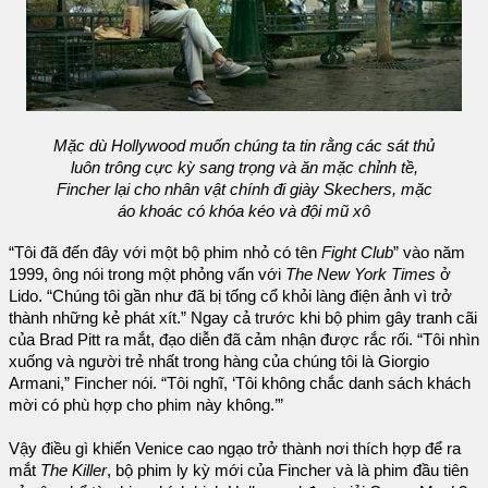
Mặc dù Hollywood muốn chúng ta tin rằng các sát thủ
luôn trông cực kỳ sang trọng và ăn mặc chỉnh tề,
Fincher lại cho nhân vật chính đi giày Skechers, mặc
áo khoác có khóa kéo và đội mũ xô
“Tôi đã đến đây với một bộ phim nhỏ có tên
Fight Club
” vào năm
1999, ông nói trong một phỏng vấn với
The New York Times
ở
Lido. “Chúng tôi gần như đã bị tống cổ khỏi làng điện ảnh vì trở
thành những kẻ phát xít.” Ngay cả trước khi bộ phim gây tranh cãi
của Brad Pitt ra mắt, đạo diễn đã cảm nhận được rắc rối. “Tôi nhìn
xuống và người trẻ nhất trong hàng của chúng tôi là Giorgio
Armani,” Fincher nói. “Tôi nghĩ, ‘Tôi không chắc danh sách khách
mời có phù hợp cho phim này không.’”
Vậy điều gì khiến Venice cao ngạo trở thành nơi thích hợp để ra
mắt
The Killer
, bộ phim ly kỳ mới của Fincher và là phim đầu tiên