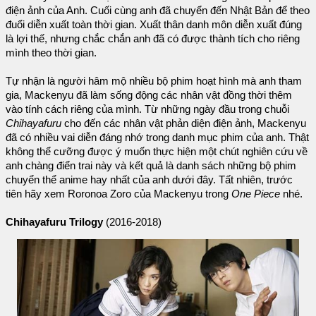
điện ảnh của Anh. Cuối cùng anh đã chuyển đến Nhật Bản để theo
đuổi diễn xuất toàn thời gian. Xuất thân danh môn diễn xuất đúng
là lợi thế, nhưng chắc chắn anh đã có được thành tích cho riêng
mình theo thời gian.
Tự nhận là người hâm mộ nhiều bộ phim hoạt hình mà anh tham
gia, Mackenyu đã làm sống động các nhân vật đồng thời thêm
vào tính cách riêng của mình. Từ những ngày đầu trong chuỗi
Chihayafuru
cho đến các nhân vật phản diện điện ảnh, Mackenyu
đã có nhiều vai diễn đáng nhớ trong danh mục phim của anh. Thật
không thể cưỡng được ý muốn thực hiện một chút nghiên cứu về
anh chàng điển trai này và kết quả là danh sách những bộ phim
chuyển thể anime hay nhất của anh dưới đây. Tất nhiên, trước
tiên hãy xem Roronoa Zoro của Mackenyu trong
One Piece
nhé.
Chihayafuru Trilogy
(2016-2018)