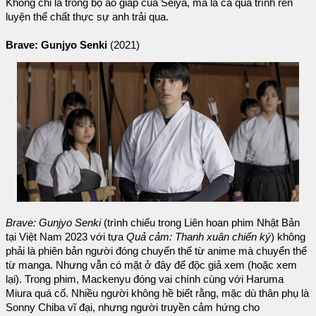
Không chỉ là trong bộ áo giáp của Seiya, mà là cả quá trình rèn
luyện thể chất thực sự anh trải qua.
Brave: Gunjyo Senki
(2021)
Brave: Gunjyo Senki
(trình chiếu trong Liên hoan phim Nhật Bản
tại Việt Nam 2023 với tựa
Quả cảm: Thanh xuân chiến ký
) không
phải là phiên bản người đóng chuyển thể từ anime mà chuyển thể
từ manga. Nhưng vẫn có mặt ở đây để độc giả xem (hoặc xem
lại). Trong phim, Mackenyu đóng vai chính cùng với Haruma
Miura quá cố. Nhiều người không hề biết rằng, mặc dù thân phụ là
Sonny Chiba vĩ đại, nhưng người truyền cảm hứng cho