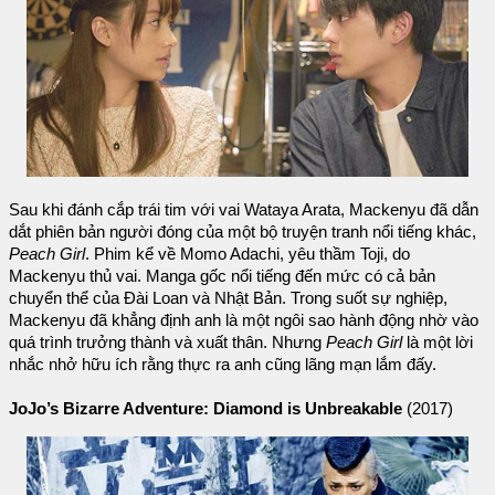
Sau khi đánh cắp trái tim với vai Wataya Arata, Mackenyu đã dẫn
dắt phiên bản người đóng của một bộ truyện tranh nổi tiếng khác,
Peach Girl
. Phim kể về Momo Adachi, yêu thầm Toji, do
Mackenyu thủ vai. Manga gốc nổi tiếng đến mức có cả bản
chuyển thể của Đài Loan và Nhật Bản. Trong suốt sự nghiệp,
Mackenyu đã khẳng định anh là một ngôi sao hành động nhờ vào
quá trình trưởng thành và xuất thân. Nhưng
Peach Girl
là một lời
nhắc nhở hữu ích rằng thực ra anh cũng lãng mạn lắm đấy.
JoJo’s Bizarre Adventure: Diamond is Unbreakable
(2017)