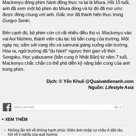
Mackenyu đóng phim hành động thực ra lại là Miura. Hồi 15 tuổi,
anh đã xem một bộ phim do Miura đóng và từ đó đã mơ ước
được đóng chung với anh. Giấc mơ đã thành hiện thực trong
Gunjyo Senki
.
Bên cạnh đó, bộ phim còn có rất nhiều điều thú vị. Mackenyu vào
vai Aoi Nishino, thành viên câu lạc bộ bắn cung của trường. Một
ngày nọ, sấm sét vang rền và samurai giáng xuống sân trường.
Hóa ra, ngôi trường đã “du hành” ngược thời gian về thời
Sengoku. Học yabusame (bắn cung ở Nhật Bản) từ năm 7 tuổi,
Mackenyu chắc chắn có thể phô diễn kỹ năng bắn cung của anh
trong phim.
Dịch: © Yên Khuê @Quaivatdienanh.com
Nguồn:
Lifestyle Asia
+ XEM THÊM
Những lần trở về không hạnh phúc: Điện ảnh nhập cư châu Á đặt câu
hỏi về ý nghĩa của quê hương