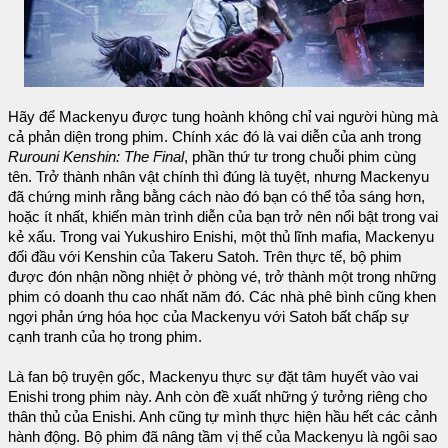
Hãy để Mackenyu được tung hoành không chỉ vai người hùng mà
cả phản diện trong phim. Chính xác đó là vai diễn của anh trong
Rurouni Kenshin: The Final
, phần thứ tư trong chuỗi phim cùng
tên. Trở thành nhân vật chính thì đúng là tuyệt, nhưng Mackenyu
đã chứng minh rằng bằng cách nào đó bạn có thể tỏa sáng hơn,
hoặc ít nhất, khiến màn trình diễn của bạn trở nên nổi bật trong vai
kẻ xấu. Trong vai Yukushiro Enishi, một thủ lĩnh mafia, Mackenyu
đối đầu với Kenshin của Takeru Satoh. Trên thực tế, bộ phim
được đón nhận nồng nhiệt ở phòng vé, trở thành một trong những
phim có doanh thu cao nhất năm đó. Các nhà phê bình cũng khen
ngợi phản ứng hóa học của Mackenyu với Satoh bất chấp sự
cạnh tranh của họ trong phim.
Là fan bộ truyện gốc, Mackenyu thực sự đặt tâm huyết vào vai
Enishi trong phim này. Anh còn đề xuất những ý tưởng riêng cho
thân thủ của Enishi. Anh cũng tự mình thực hiện hầu hết các cảnh
hành động. Bộ phim đã nâng tầm vị thế của Mackenyu là ngôi sao