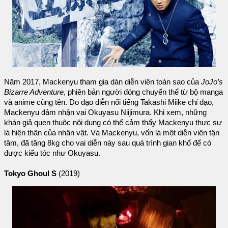
Năm 2017, Mackenyu tham gia dàn diễn viên toàn sao của
JoJo’s
Bizarre Adventure
, phiên bản người đóng chuyển thể từ bộ manga
và anime cùng tên. Do đạo diễn nổi tiếng Takashi Miike chỉ đạo,
Mackenyu đảm nhận vai Okuyasu Niijimura. Khi xem, những
khán giả quen thuộc nội dung có thể cảm thấy Mackenyu thực sự
là hiện thân của nhân vật. Và Mackenyu, vốn là một diễn viên tận
tâm, đã tăng 8kg cho vai diễn này sau quá trình gian khổ để có
được kiểu tóc như Okuyasu.
Tokyo Ghoul S
(2019)