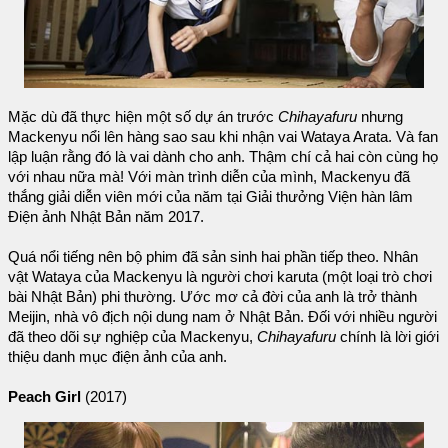
Mặc dù đã thực hiện một số dự án trước
Chihayafuru
nhưng
Mackenyu nổi lên hàng sao sau khi nhận vai Wataya Arata. Và fan
lập luận rằng đó là vai dành cho anh. Thậm chí cả hai còn cùng họ
với nhau nữa mà! Với màn trình diễn của mình, Mackenyu đã
thắng giải diễn viên mới của năm tại Giải thưởng Viện hàn lâm
Điện ảnh Nhật Bản năm 2017.
Quá nổi tiếng nên bộ phim đã sản sinh hai phần tiếp theo. Nhân
vật Wataya của Mackenyu là người chơi karuta (một loại trò chơi
bài Nhật Bản) phi thường. Ước mơ cả đời của anh là trở thành
Meijin, nhà vô địch nội dung nam ở Nhật Bản. Đối với nhiều người
đã theo dõi sự nghiệp của Mackenyu,
Chihayafuru
chính là lời giới
thiệu danh mục điện ảnh của anh.
Peach Girl
(2017)