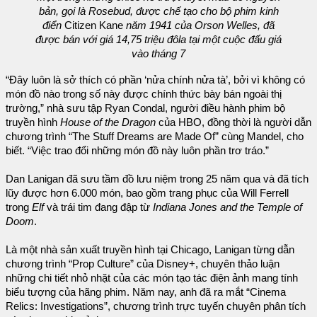
bản, gọi là Rosebud, được chế tạo cho bộ phim kinh
điển
Citizen Kane
năm 1941 của Orson Welles, đã
được bán với giá 14,75 triệu đôla tại một cuộc đấu giá
vào tháng 7
“Đây luôn là sở thích có phần ‘nửa chính nửa tà’, bởi vì không có
món đồ nào trong số này được chính thức bày bán ngoài thị
trường,” nhà sưu tập Ryan Condal, người điều hành phim bộ
truyền hình
House of the Dragon
của HBO, đồng thời là người dẫn
chương trình “The Stuff Dreams are Made Of” cùng Mandel, cho
biết. “Việc trao đổi những món đồ này luôn phần trơ tráo.”
Dan Lanigan đã sưu tầm đồ lưu niệm trong 25 năm qua và đã tích
lũy được hơn 6.000 món, bao gồm trang phục của Will Ferrell
trong
Elf
và trái tim đang đập từ
Indiana Jones and the Temple of
Doom
.
Là một nhà sản xuất truyền hình tại Chicago, Lanigan từng dẫn
chương trình “Prop Culture” của Disney+, chuyên thảo luận
những chi tiết nhỏ nhặt của các món tạo tác điện ảnh mang tính
biểu tượng của hãng phim. Năm nay, anh đã ra mắt “Cinema
Relics: Investigations”, chương trình trực tuyến chuyên phân tích