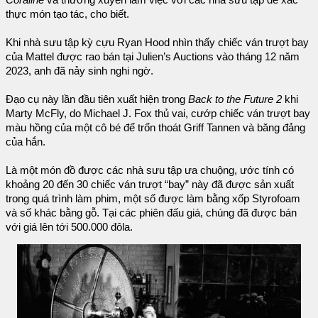
thực món tạo tác, cho biết.
Khi nhà sưu tập kỳ cựu Ryan Hood nhìn thấy chiếc ván trượt bay
của Mattel được rao bán tại Julien’s Auctions vào tháng 12 năm
2023, anh đã nảy sinh nghi ngờ.
Đạo cụ này lần đầu tiên xuất hiện trong
Back to the Future 2
khi
Marty McFly, do Michael J. Fox thủ vai, cướp chiếc ván trượt bay
màu hồng của một cô bé để trốn thoát Griff Tannen và băng đảng
của hắn.
Là một món đồ được các nhà sưu tập ưa chuộng, ước tính có
khoảng 20 đến 30 chiếc ván trượt “bay” này đã được sản xuất
trong quá trình làm phim, một số được làm bằng xốp Styrofoam
và số khác bằng gỗ. Tại các phiên đấu giá, chúng đã được bán
với giá lên tới 500.000 đôla.