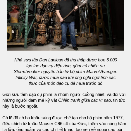
Nhà sưu tập Dan Lanigan đã thu thập được hơn 6.000
tạo tác đạo cụ điện ảnh, gồm cả chiếc rìu
Stormbreaker nguyên bản từ bộ phim Marvel Avenger:
Infinity War, được mua sau khi ông nghi ngờ tính xác
thực của món đạo cụ đã mua trước đó
Giới sưu tầm đạo cụ phim là nhóm người cuồng nhiệt, và đối với
những người đam mê kỷ vật
Chiến tranh giữa các vì sao
, tin tức
này là bước ngoặt.
Có lẽ đã có ba khẩu súng được chế tạo cho bộ phim năm 1977,
điều chỉnh từ khẩu Mauser C96 cổ của Đức, thêm vào nòng hãm
tia lửa, ống ngắm và các chi tiết khác, tạo nên vẻ ngoài cao bồi