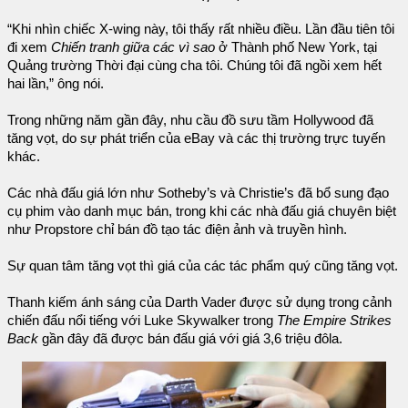
“Khi nhìn chiếc X-wing này, tôi thấy rất nhiều điều. Lần đầu tiên tôi
đi xem
Chiến tranh giữa các vì sao
ở Thành phố New York, tại
Quảng trường Thời đại cùng cha tôi. Chúng tôi đã ngồi xem hết
hai lần,” ông nói.
Trong những năm gần đây, nhu cầu đồ sưu tầm Hollywood đã
tăng vọt, do sự phát triển của eBay và các thị trường trực tuyến
khác.
Các nhà đấu giá lớn như Sotheby’s và Christie’s đã bổ sung đạo
cụ phim vào danh mục bán, trong khi các nhà đấu giá chuyên biệt
như Propstore chỉ bán đồ tạo tác điện ảnh và truyền hình.
Sự quan tâm tăng vọt thì giá của các tác phẩm quý cũng tăng vọt.
Thanh kiếm ánh sáng của Darth Vader được sử dụng trong cảnh
chiến đấu nổi tiếng với Luke Skywalker trong
The Empire Strikes
Back
gần đây đã được bán đấu giá với giá 3,6 triệu đôla.