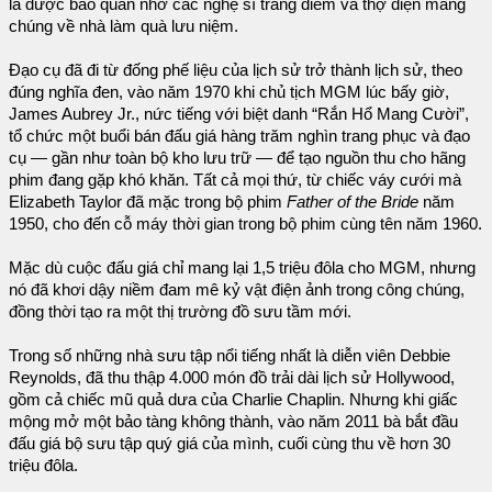
là được bảo quản nhờ các nghệ sĩ trang điểm và thợ điện mang
chúng về nhà làm quà lưu niệm.
Đạo cụ đã đi từ đống phế liệu của lịch sử trở thành lịch sử, theo
đúng nghĩa đen, vào năm 1970 khi chủ tịch MGM lúc bấy giờ,
James Aubrey Jr., nức tiếng với biệt danh “Rắn Hổ Mang Cười”,
tổ chức một buổi bán đấu giá hàng trăm nghìn trang phục và đạo
cụ — gần như toàn bộ kho lưu trữ — để tạo nguồn thu cho hãng
phim đang gặp khó khăn. Tất cả mọi thứ, từ chiếc váy cưới mà
Elizabeth Taylor đã mặc trong bộ phim
Father of the Bride
năm
1950, cho đến cỗ máy thời gian trong bộ phim cùng tên năm 1960.
Mặc dù cuộc đấu giá chỉ mang lại 1,5 triệu đôla cho MGM, nhưng
nó đã khơi dậy niềm đam mê kỷ vật điện ảnh trong công chúng,
đồng thời tạo ra một thị trường đồ sưu tầm mới.
Trong số những nhà sưu tập nổi tiếng nhất là diễn viên Debbie
Reynolds, đã thu thập 4.000 món đồ trải dài lịch sử Hollywood,
gồm cả chiếc mũ quả dưa của Charlie Chaplin. Nhưng khi giấc
mộng mở một bảo tàng không thành, vào năm 2011 bà bắt đầu
đấu giá bộ sưu tập quý giá của mình, cuối cùng thu về hơn 30
triệu đôla.