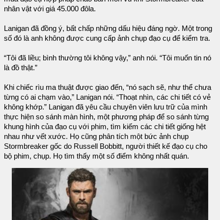
nhân vật với giá 45.000 đôla.
Lanigan đã đồng ý, bất chấp những dấu hiệu đáng ngờ. Một trong
số đó là anh không được cung cấp ảnh chụp đạo cụ để kiểm tra.
“Tôi đã liều; bình thường tôi không vậy,” anh nói. “Tôi muốn tin nó
là đồ thật.”
Khi chiếc rìu ma thuật được giao đến, “nó sạch sẽ, như thể chưa
từng có ai chạm vào,” Lanigan nói. “Thoạt nhìn, các chi tiết có vẻ
không khớp.” Lanigan đã yêu cầu chuyên viên lưu trữ của mình
thực hiện so sánh màn hình, một phương pháp để so sánh từng
khung hình của đạo cụ với phim, tìm kiếm các chi tiết giống hệt
nhau như vết xước. Họ cũng phân tích một bức ảnh chụp
Stormbreaker gốc do Russell Bobbitt, người thiết kế đạo cụ cho
bộ phim, chụp. Họ tìm thấy một số điểm không nhất quán.