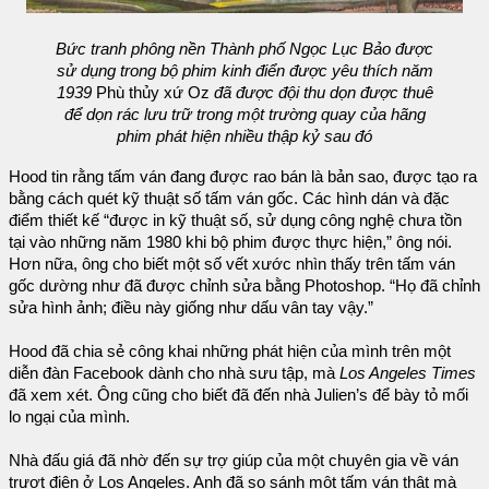
Bức tranh phông nền Thành phố Ngọc Lục Bảo được
sử dụng trong bộ phim kinh điển được yêu thích năm
1939
Phù thủy xứ Oz
đã được đội thu dọn được thuê
để dọn rác lưu trữ trong một trường quay của hãng
phim phát hiện nhiều thập kỷ sau đó
Hood tin rằng tấm ván đang được rao bán là bản sao, được tạo ra
bằng cách quét kỹ thuật số tấm ván gốc. Các hình dán và đặc
điểm thiết kế “được in kỹ thuật số, sử dụng công nghệ chưa tồn
tại vào những năm 1980 khi bộ phim được thực hiện,” ông nói.
Hơn nữa, ông cho biết một số vết xước nhìn thấy trên tấm ván
gốc dường như đã được chỉnh sửa bằng Photoshop. “Họ đã chỉnh
sửa hình ảnh; điều này giống như dấu vân tay vậy.”
Hood đã chia sẻ công khai những phát hiện của mình trên một
diễn đàn Facebook dành cho nhà sưu tập, mà
Los Angeles Times
đã xem xét. Ông cũng cho biết đã đến nhà Julien’s để bày tỏ mối
lo ngại của mình.
Nhà đấu giá đã nhờ đến sự trợ giúp của một chuyên gia về ván
trượt điện ở Los Angeles. Anh đã so sánh một tấm ván thật mà