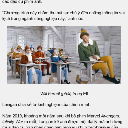
các đạo cụ phim ảnh.
“Chương trình này nhằm thu hút sự chú ý đến những thông tin sai
lệch trong ngành công nghiệp này,” anh nói.
Will Ferrell (phải) trong
Elf
Lanigan chia sẻ từ kinh nghiệm của chính mình.
Năm 2019, khoảng một năm sau khi bộ phim Marvel
Avengers:
Infinity War
ra mắt, Lanigan kể anh được một đại lý mà anh từng
mua đạo cụ hợp pháp chào bán món vũ khí Stormbreaker của