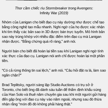
Thor cầm chiếc rìu Stormbreaker trong
Avengers:
Infinity War
(2019)
Nhóm của Lanigan cho biết đạo cụ này dường như được chế tạo
bằng công nghệ tạo mẫu nhanh. Nghi ngờ của họ được xác nhận
khi tìm thấy các bản sao in 3D được bán trực tuyến. Mô hình bản
sao này trùng khớp với nhiều đặc điểm trên đạo cụ mà Lanigan
nhận được. “Bằng chứng quá rõ ràng,” anh nói.
Người bán cho biết đã hoàn lại tiền sau khi Lanigan nghi ngờ tính
xác thực của đạo cụ. Lanigan nói anh chỉ được hoàn lại một phần
tiền.
“Có cả rừng thông tin sai lệch,” anh nói. “Câu hỏi đặt ra là, làm sao
ngăn chặn?”
Brad Teplitsky, người sáng lập Studio Auctions có trụ sở ở
Toronto, cho biết ông đã dành sáu tuần để thẩm định khẩu súng
của Han Solo và thuê năm chuyên gia sau khi một người gửi hàng
đến gặp ông với đạo cụ này vào năm ngoái, nhưng sau đó thừa
nhận rằng “món đồ đó không phải hàng thật.”