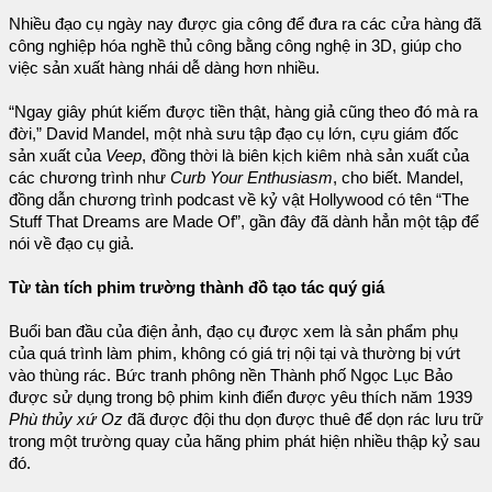
Nhiều đạo cụ ngày nay được gia công để đưa ra các cửa hàng đã
công nghiệp hóa nghề thủ công bằng công nghệ in 3D, giúp cho
việc sản xuất hàng nhái dễ dàng hơn nhiều.
“Ngay giây phút kiếm được tiền thật, hàng giả cũng theo đó mà ra
đời,” David Mandel, một nhà sưu tập đạo cụ lớn, cựu giám đốc
sản xuất của
Veep
, đồng thời là biên kịch kiêm nhà sản xuất của
các chương trình như
Curb Your Enthusiasm
, cho biết. Mandel,
đồng dẫn chương trình podcast về kỷ vật Hollywood có tên “The
Stuff That Dreams are Made Of”, gần đây đã dành hẳn một tập để
nói về đạo cụ giả.
Từ tàn tích phim trường thành đồ tạo tác quý giá
Buổi ban đầu của điện ảnh, đạo cụ được xem là sản phẩm phụ
của quá trình làm phim, không có giá trị nội tại và thường bị vứt
vào thùng rác. Bức tranh phông nền Thành phố Ngọc Lục Bảo
được sử dụng trong bộ phim kinh điển được yêu thích năm 1939
Phù thủy xứ Oz
đã được đội thu dọn được thuê để dọn rác lưu trữ
trong một trường quay của hãng phim phát hiện nhiều thập kỷ sau
đó.