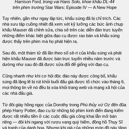
Harrison Ford, trong vai Hans Solo, khoe khẩu DL-44
trên phim trường
Star Wars: Episode IV — A New Hope
Tuy nhiên, gần như ngay lập tức, khẩu súng đã bị chỉ trích. Các
nhà sưu tập cuồng nhiệt đã xem xét kỹ lưỡng các bức ảnh chụp
khẩu Mauser đã chỉnh sửa, chia sẻ trên các diễn đàn trực tuyến
những điểm khác biệt giữa đạo cụ được rao bán và khẩu súng
được thấy trên phim mà họ phát hiện ra.
Sau đó, một thám tử đã lần theo số sê-ri của khẩu súng và phát
hiện khẩu Mauser đã được bán trực tuyến nhiều năm trước và
dường như sau đó đã được sửa đổi để giống với đạo cụ.
Cũng nhanh như khi cơ hội độc đáo này được công bố, khẩu
súng đã lặng lẽ bị rút khỏi buổi đấu giá được tổ chức vào tháng 6,
mọi thông tin về nó đều bị xóa khỏi trang web và mạng xã hội của
các nhà đấu giá.
Từ đôi giày hồng ngọc của Dorothy trong
Phù thủy xứ Oz
đến đũa
phép Harry Potter, đạo cụ từ những bộ phim kinh điển đang kiếm
được rất nhiều tiền ở các cuộc đấu giá công khai lẫn mở bán
riêng — đôi khi ngang với rượu vang quý hiếm, đồng hồ Thụy Sĩ
và tranh của danh họa. Nhưng khi giá của những món đồ này tăng