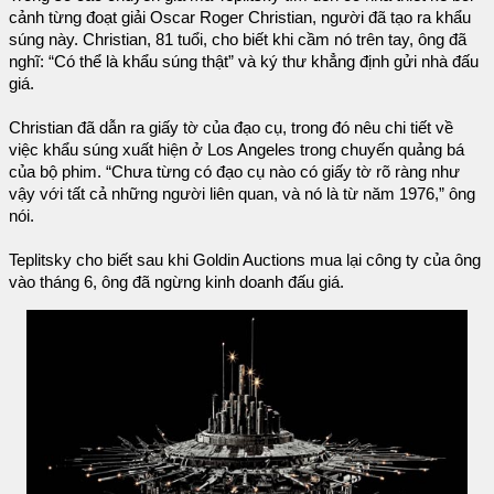
cảnh từng đoạt giải Oscar Roger Christian, người đã tạo ra khẩu
súng này. Christian, 81 tuổi, cho biết khi cầm nó trên tay, ông đã
nghĩ: “Có thể là khẩu súng thật” và ký thư khẳng định gửi nhà đấu
giá.
Christian đã dẫn ra giấy tờ của đạo cụ, trong đó nêu chi tiết về
việc khẩu súng xuất hiện ở Los Angeles trong chuyến quảng bá
của bộ phim. “Chưa từng có đạo cụ nào có giấy tờ rõ ràng như
vậy với tất cả những người liên quan, và nó là từ năm 1976,” ông
nói.
Teplitsky cho biết sau khi Goldin Auctions mua lại công ty của ông
vào tháng 6, ông đã ngừng kinh doanh đấu giá.