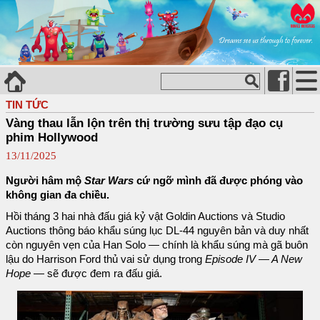
TIN TỨC
Vàng thau lẫn lộn trên thị trường sưu tập đạo cụ
phim Hollywood
13/11/2025
Người hâm mộ
Star Wars
cứ ngỡ mình đã được phóng vào
không gian đa chiều.
Hồi tháng 3 hai nhà đấu giá kỷ vật Goldin Auctions và Studio
Auctions thông báo khẩu súng lục DL-44 nguyên bản và duy nhất
còn nguyên vẹn của Han Solo — chính là khẩu súng mà gã buôn
lậu do Harrison Ford thủ vai sử dụng trong
Episode IV — A New
Hope
— sẽ được đem ra đấu giá.