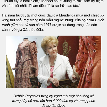
“Thuần túy là hoài niệm,” Mandel nói. “Chúng tôi sưu tầm kỷ niệm,
và cách tốt nhất để làm điều đó là sở hữu tạo tác.”
Hai năm trước, tại một cuộc đấu giá Mandel đã mua một chiếc X-
wing thu nhỏ, một trong bốn mẫu “người hùng” của bộ phim
Chiến
tranh giữa các vì sao
năm 1977 được sử dụng trong các cận
cảnh, với giá 3,1 triệu đôla.
Debbie Reynolds từng hy vọng mở một bảo tàng để
trưng bày bộ sưu tập hơn 4.000 đạo cụ và trang phục
đã sư tập được