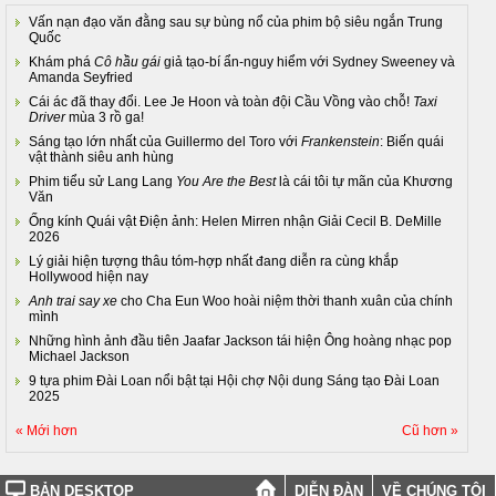
Vấn nạn đạo văn đằng sau sự bùng nổ của phim bộ siêu ngắn Trung
Quốc
Khám phá
Cô hầu gái
giả tạo-bí ẩn-nguy hiểm với Sydney Sweeney và
Amanda Seyfried
Cái ác đã thay đổi. Lee Je Hoon và toàn đội Cầu Vồng vào chỗ!
Taxi
Driver
mùa 3 rồ ga!
Sáng tạo lớn nhất của Guillermo del Toro với
Frankenstein
: Biến quái
vật thành siêu anh hùng
Phim tiểu sử Lang Lang
You Are the Best
là cái tôi tự mãn của Khương
Văn
Ống kính Quái vật Điện ảnh: Helen Mirren nhận Giải Cecil B. DeMille
2026
Lý giải hiện tượng thâu tóm-hợp nhất đang diễn ra cùng khắp
Hollywood hiện nay
Anh trai say xe
cho Cha Eun Woo hoài niệm thời thanh xuân của chính
mình
Những hình ảnh đầu tiên Jaafar Jackson tái hiện Ông hoàng nhạc pop
Michael Jackson
9 tựa phim Đài Loan nổi bật tại Hội chợ Nội dung Sáng tạo Đài Loan
2025
« Mới hơn
Cũ hơn »
BẢN DESKTOP
DIỄN ĐÀN
VỀ CHÚNG TÔI