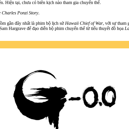
ển. Hiện tại, chưa có biên kịch nào tham gia chuyển thể.
 Charles Ponzi Story
.
ồm gần đây nhất là phim bộ lịch sử
Hawaii Chief of War
, với sự tham
 Sam Hargrave để đạo diễn bộ phim chuyển thể từ tiểu thuyết đồ họa
La