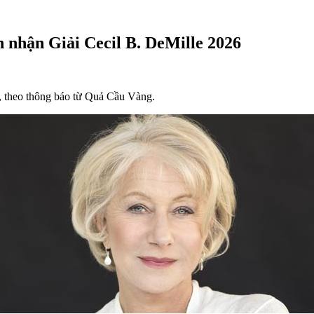
 nhận Giải Cecil B. DeMille 2026
, theo thông báo từ Quả Cầu Vàng.