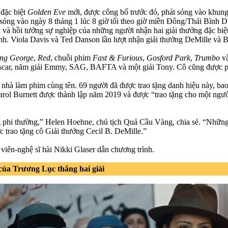
 đặc biệt
Golden Eve
mới, được công bố trước đó, phát sóng vào khung
 sóng vào ngày 8 tháng 1 lúc 8 giờ tối theo giờ miền Đông/Thái Bình 
à hồi tưởng sự nghiệp của những người nhận hai giải thưởng đặc biệt
ảnh. Viola Davis và Ted Danson lần lượt nhận giải thưởng DeMille và 
ing George
,
Red
, chuỗi phim
Fast & Furious
,
Gosford Park
,
Trumbo
v
i Oscar, năm giải Emmy, SAG, BAFTA và một giải Tony. Cô cũng được
nhà làm phim cùng tên. 69 người đã được trao tặng danh hiệu này, bao
rol Burnett được thành lập năm 2019 và được “trao tặng cho một người
phi thường,” Helen Hoehne, chủ tịch Quả Cầu Vàng, chia sẻ. “Những mà
c trao tặng cô Giải thưởng Cecil B. DeMille.”
viên-nghệ sĩ hài Nikki Glaser dẫn chương trình.
của Trương Lục thắng hai giải