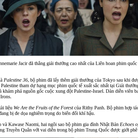
nnemarie Jacir đã thắng giải thưởng cao nhất của Liên hoan phim quốc
là
Palestine 36
, bộ phim đã lấy thêm giải thưởng của Tokyo sau khi đư
a Palestine tham dự hạng mục phim quốc tế xuất sắc nhất tại Giải thưở
 và khám phá nguồn gốc cuộc xung đột Palestine-Israel. Dàn diễn viên
Irons.
ài liệu
We Are the Fruits of the Forest
của Rithy Panh. Bộ phim hợp tá
ang bị đe dọa nghiêm trọng do biến đổi khí hậu.
ko và Kawase Naomi, hai ngôi sao bộ phim gia đình Nhật Bản
Echoes o
ơng Truyền Quân với vai diễn trong bộ phim Trung Quốc được giới phê