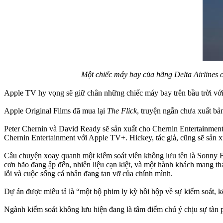
Một chiếc máy bay của hãng Delta Airlines 
Apple TV hy vọng sẽ giữ chân những chiếc máy bay trên bầu trời vớ
Apple Original Films đã mua lại
The Flick
, truyện ngắn chưa xuất bả
Peter Chernin và David Ready sẽ sản xuất cho Chernin Entertainmen
Chernin Entertainment với Apple TV+. Hickey, tác giả, cũng sẽ sản x
Câu chuyện xoay quanh một kiểm soát viên không lưu tên là Sonny Br
cơn bão đang ập đến, nhiên liệu cạn kiệt, và một hành khách mang thai
lỗi và cuộc sống cá nhân đang tan vỡ của chính mình.
Dự án được miêu tả là “một bộ phim ly kỳ hồi hộp về sự kiểm soát, kết
Ngành kiểm soát không lưu hiện đang là tâm điểm chú ý chịu sự tàn