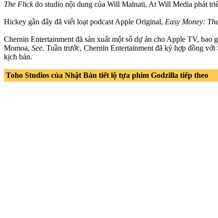
The Flick
do studio nội dung của Will Malnati, At Will Media phát tri
Hickey gần đây đã viết loạt podcast Apple Original,
Easy Money: The
Chernin Entertainment đã sản xuất một số dự án cho Apple TV, bao g
Momoa,
See
. Tuần trước, Chernin Entertainment đã ký hợp đồng với
kịch bản.
Toho Studios của Nhật Bản tiết lộ tựa phim Godzilla tiếp theo