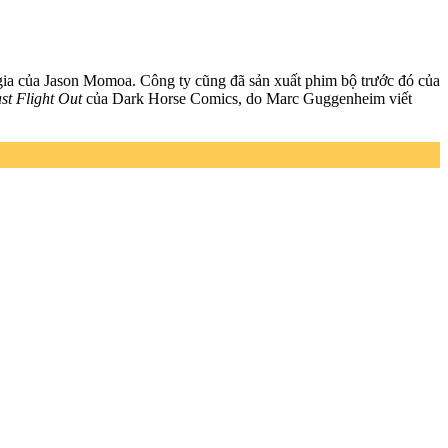
 gia của Jason Momoa. Công ty cũng đã sản xuất phim bộ trước đó của
st Flight Out
của Dark Horse Comics, do Marc Guggenheim viết