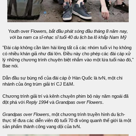
Youth over Flowers
, bắt đầu phát sóng đầu tháng 8 năm nay,
với ba nam ca sĩ-nhạc sĩ tuổi 40 du lịch ba lô khắp Nam Mỹ
"Đài cáp không cần làm hài lòng tất cả các nhóm tuổi vì họ không
có nhiều khán giả như đài lớn. Điều này cho phép các đài cáp xử
lý những chương trình chuyên biệt nhắm vào một lứa tuổi nào đó,"
Bae nói.
Dẫn đầu sự bùng nổ của đài cáp ở Hàn Quốc là tvN, một chi
nhánh của ông trùm giải trí CJ E&M.
Chương trình giải trí và kênh chuyên phim bộ này năm ngoái đã
đột phá với
Reply 1994
và
Grandpas over Flowers
.
Grandpas over Flowers
, một chương trình truyền hình du lịch-
thực tế đưa các diễn viên độ tuổi 70 đi vòng quanh thế giới là một
sản phẩm thành công vang dội của tvN.