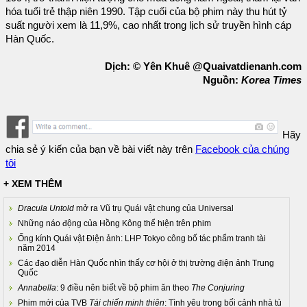
hóa tuổi trẻ thập niên 1990. Tập cuối của bộ phim này thu hút tỷ
suất người xem là 11,9%, cao nhất trong lịch sử truyền hình cáp
Hàn Quốc.
Dịch: © Yên Khuê @Quaivatdienanh.com
Nguồn:
Korea Times
Hãy
chia sẻ ý kiến của bạn về bài viết này trên
Facebook của chúng
tôi
+ XEM THÊM
Dracula Untold
mở ra Vũ trụ Quái vật chung của Universal
Những náo động của Hồng Kông thể hiện trên phim
Ống kính Quái vật Điện ảnh: LHP Tokyo công bố tác phẩm tranh tài
năm 2014
Các đạo diễn Hàn Quốc nhìn thấy cơ hội ở thị trường điện ảnh Trung
Quốc
Annabella
: 9 điều nên biết về bộ phim ăn theo
The Conjuring
Phim mới của TVB
Tái chiến minh thiên
: Tình yêu trong bối cảnh nhà tù