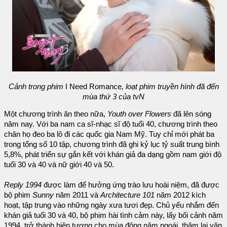
Cảnh trong phim
I Need Romance
, loạt phim truyền hình đã đến
mùa thứ 3 của tvN
Một chương trình ăn theo nữa,
Youth over Flowers
đã lên sóng
năm nay. Với ba nam ca sĩ-nhạc sĩ độ tuổi 40, chương trình theo
chân họ đeo ba lô đi các quốc gia Nam Mỹ. Tuy chỉ mới phát ba
trong tổng số 10 tập, chương trình đã ghi kỷ lục tỷ suất trung bình
5,8%, phát triển sự gắn kết với khán giả đa dạng gồm nam giới độ
tuổi 30 và 40 và nữ giới 40 và 50.
Reply 1994
được làm để hưởng ứng trào lưu hoài niệm, đã được
bộ phim
Sunny
năm 2011 và
Architecture 101
năm 2012 kích
hoạt, tập trung vào những ngày xưa tươi đẹp. Chủ yếu nhắm đến
khán giả tuổi 30 và 40, bộ phim hài tình cảm này, lấy bối cảnh năm
1994, trở thành hiện tượng cho mùa đông năm ngoái, thăm lại văn