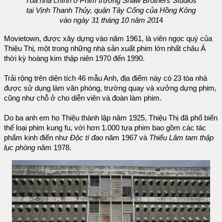
Tòa nhà chính ở Phim trường Shaw Brothers Studios
tại Vịnh Thanh Thủy, quận Tây Cống của Hồng Kông
vào ngày 31 tháng 10 năm 201
4
Movietown, được xây dựng vào năm 1961, là viên ngọc quý của
Thiệu Thị, một trong những nhà sản xuất phim lớn nhất châu Á
thời kỳ hoàng kim thập niên 1970 đến 1990.
Trải rộng trên diện tích 46 mẫu Anh, địa điểm này có 23 tòa nhà
được sử dụng làm văn phòng, trường quay và xưởng dựng phim,
cũng như chỗ ở cho diễn viên và đoàn làm phim.
Do ba anh em họ Thiệu thành lập năm 1925, Thiệu Thị đã phổ biến
thể loại phim kung fu, với hơn 1.000 tựa phim bao gồm các tác
phẩm kinh điển như
Độc tí đao
năm 1967 và
Thiếu Lâm tam thập
lục phòng
năm 1978.