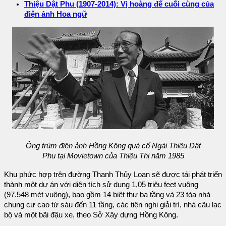
Thiệu Dật Phu (1907-2014): Vị hoàng đế cuối cùng của
điện ảnh Hoa ngữ
Ông trùm điện ảnh Hồng Kông quá cố Ngài Thiệu Dật
Phu tại Movietown của Thiệu Thị năm 1985
Khu phức hợp trên đường Thanh Thủy Loan sẽ được tái phát triển
thành một dự án với diện tích sử dụng 1,05 triệu feet vuông
(97.548 mét vuông), bao gồm 14 biệt thự ba tầng và 23 tòa nhà
chung cư cao từ sáu đến 11 tầng, các tiện nghi giải trí, nhà câu lạc
bộ và một bãi đậu xe, theo Sở Xây dựng Hồng Kông.