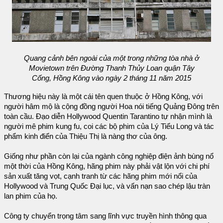
Quang cảnh bên ngoài của một trong những tòa nhà ở
Movietown trên Đường Thanh Thủy Loan quận Tây
Cống, Hồng Kông vào ngày 2 tháng 11 năm 2015
Thương hiệu này là một cái tên quen thuộc ở Hồng Kông, với
người hâm mộ là cộng đồng người Hoa nói tiếng Quảng Đông trên
toàn cầu. Đạo diễn Hollywood Quentin Tarantino tự nhận mình là
người mê phim kung fu, coi các bộ phim của Lý Tiểu Long và tác
phẩm kinh điển của Thiệu Thị là nàng thơ của ông.
Giống như phần còn lại của ngành công nghiệp điện ảnh bùng nổ
một thời của Hồng Kông, hãng phim này phải vật lộn với chi phí
sản xuất tăng vọt, cạnh tranh từ các hãng phim mới nổi của
Hollywood và Trung Quốc Đại lục, và vấn nạn sao chép lậu tràn
lan phim của họ.
Công ty chuyển trọng tâm sang lĩnh vực truyền hình thông qua