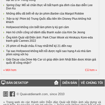
Spring Day
: Mổ xẻ chân thực về bất hạnh gia đình của đạo diễn Lee
Don Ku
Những điều đã biết về dự án phim
Barbie
của Margot Robbie
Trân tu ký
: Phim bộ Trung Quốc đầu tiên lên Disney Plus không hút
khách
Hollywood không còn biết làm phim ly kỳ gợi cảm
Hẹn hò chốn công sở
đánh dấu thanh xuân của Kim Se Jeong
Ống kính Quái vật Điện ảnh: Park Chan Wook và Hirokazu Kore-eda
tranh giải Cannes 2022
25 phim võ thuật châu Á hay nhất thế kỷ 21 đến nay
Tại sao Hollywood không kết nối được ngôi sao hạng A và nhà làm
phim xứng với họ
Giải Oscar của
Drive My Car
có giúp điện ảnh Nhật Bản được khán giả
quốc tế công nhận?
« Mới hơn
Cũ hơn »
BẢN DESKTOP
DIỄN ĐÀN
VỀ CHÚNG TÔI
© Quaivatdienanh.com, since 2010
» Trang web do các thành viên Diễn đàn Quái vật Điện ảnh xây dựng và
phát triển, tự nguyện và phi lợi nhuận. » Trang web không chứa bất cứ nội