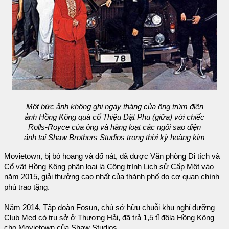
Một bức ảnh không ghi ngày tháng của ông trùm điện
ảnh Hồng Kông quá cố Thiệu Dật Phu (giữa) với chiếc
Rolls-Royce của ông và hàng loạt các ngôi sao điện
ảnh tại Shaw Brothers Studios trong thời kỳ hoàng kim
Movietown, bị bỏ hoang và đổ nát, đã được Văn phòng Di tích và
Cổ vật Hồng Kông phân loại là Công trình Lịch sử Cấp Một vào
năm 2015, giải thưởng cao nhất của thành phố do cơ quan chính
phủ trao tặng.
Năm 2014, Tập đoàn Fosun, chủ sở hữu chuỗi khu nghỉ dưỡng
Club Med có trụ sở ở Thượng Hải, đã trả 1,5 tỉ đôla Hồng Kông
cho Movietown của Shaw Studios.