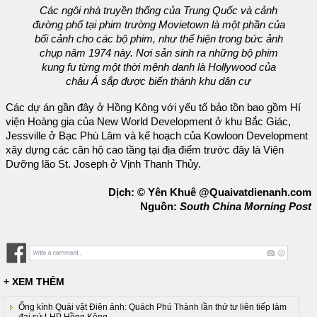
Các ngôi nhà truyền thống của Trung Quốc và cảnh
đường phố tại phim trường Movietown là một phần của
bối cảnh cho các bộ phim, như thể hiện trong bức ảnh
chụp năm 1974 này. Nơi sản sinh ra những bộ phim
kung fu từng một thời mệnh danh là Hollywood của
châu Á sắp được biến thành khu dân cư
Các dự án gần đây ở Hồng Kông với yếu tố bảo tồn bao gồm Hí
viện Hoàng gia của New World Development ở khu Bắc Giác,
Jessville ở Bạc Phù Lâm và kế hoạch của Kowloon Development
xây dựng các căn hộ cao tầng tại địa điểm trước đây là Viện
Dưỡng lão St. Joseph ở Vịnh Thanh Thủy.
Dịch: © Yên Khuê @Quaivatdienanh.com
Nguồn:
South China Morning Post
+ XEM THÊM
Ống kính Quái vật Điện ảnh: Quách Phú Thành lần thứ tư liên tiếp làm
đại sứ LHP Hồng Kông