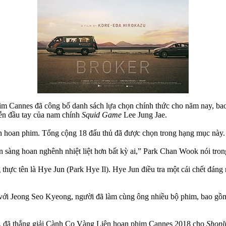
phim Cannes đã công bố danh sách lựa chọn chính thức cho năm nay, 
iễn đầu tay của nam chính
Squid Game
Lee Jung Jae.
ên hoan phim. Tổng cộng 18 đấu thủ đã được chọn trong hạng mục này.
n sàng hoan nghênh nhiệt liệt hơn bất kỳ ai,” Park Chan Wook nói tron
thực tên là Hye Jun (Park Hye Il). Hye Jun điều tra một cái chết đáng 
với Jeong Seo Kyeong, người đã làm cùng ông nhiều bộ phim, bao g
n, đã thắng giải Cành Cọ Vàng Liên hoan phim Cannes 2018 cho
Shopli