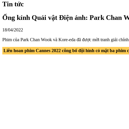
Tin tức
Ống kính Quái vật Điện ảnh: Park Chan W
18/04/2022
Phim của Park Chan Wook và Kore-eda đã được mời tranh giải chính
Liên hoan phim Cannes 2022 công bố đội hình có mặt ba phim