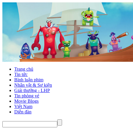
Trang chủ
Tin tức
Bình luận phim
Nhân vật & Sự kiện
Giải thưởng - LHP
Tin phòng vé
Movie Blogs
Việt Nam
Diễn đàn