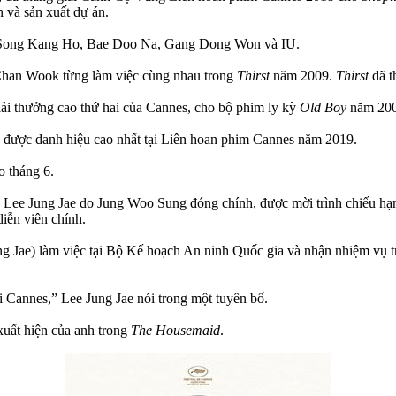
 và sản xuất dự án.
ồm Song Kang Ho, Bae Doo Na, Gang Dong Won và IU.
Chan Wook từng làm việc cùng nhau trong
Thirst
năm 2009.
Thirst
đã t
ải thưởng cao thứ hai của Cannes, cho bộ phim ly kỳ
Old Boy
năm 20
 được danh hiệu cao nhất tại Liên hoan phim Cannes năm 2019.
o tháng 6.
n Lee Jung Jae do Jung Woo Sung đóng chính, được mời trình chiếu hạ
iễn viên chính.
Jae) làm việc tại Bộ Kế hoạch An ninh Quốc gia và nhận nhiệm vụ tru
ại Cannes,” Lee Jung Jae nói trong một tuyên bố.
xuất hiện của anh trong
The Housemaid
.