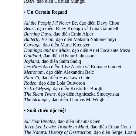
RMN
, đạo diễn Cristian Mungiu
•
Un Certain Regard
All the People I’ll Never Be
, đạo diễn Davy Chou
Beast
, đạo diễn: Riley Koeugh và Gina Gammell
Burning Days
, đạo diễn Emin Alper
Butterfly Vision
, đạo diễn Maksim Nakonechnyi
Corsage
, đạo diễn Marie Kreutzer
Domingo and the Midst
, đạo diễn Ariel Escalante Meza
Godland
, đạo diễn Hlynur Palmason
Joyland
, đạo diễn Saim Sadiq
Les Pires
đạo diễn: Lise Akoka và Romane Gueret
Metronom
, đạo diễn Alexandru Belc
Plan 75
, đạo diễn Hayakawa Chie
Rodeo
, đạo diễn Lola Quivoron
Sick of Myself
, đạo diễn Kristoffer Borgli
The Silent Twins
, đạo diễn Agnieszka Smocynska
The Stranger
, đạo diễn Thomas M. Wright
•
Suất chiếu đặc biệt
All That Breaths
, đạo diễn Shaunak Sen
Jerry Lee Lewis: Trouble in Mind
, đạo diễn Ethan Coen
The Natural History of Destruction
, đạo diễn Sergei Lozni