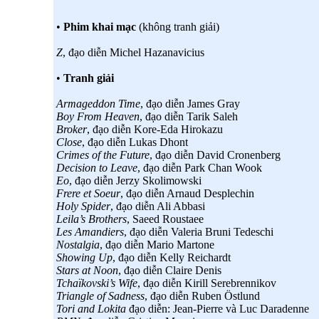
•
Phim khai mạc
(không tranh giải)
Z
, đạo diễn Michel Hazanavicius
•
Tranh giải
Armageddon Time
, đạo diễn James Gray
Boy From Heaven
, đạo diễn Tarik Saleh
Broker
, đạo diễn Kore-Eda Hirokazu
Close
, đạo diễn Lukas Dhont
Crimes of the Future
, đạo diễn David Cronenberg
Decision to Leave
, đạo diễn Park Chan Wook
Eo
, đạo diễn Jerzy Skolimowski
Frere et Soeur
, đạo diễn Arnaud Desplechin
Holy Spider
, đạo diễn Ali Abbasi
Leila’s Brothers
, Saeed Roustaee
Les Amandiers
, đạo diễn Valeria Bruni Tedeschi
Nostalgia
, đạo diễn Mario Martone
Showing Up
, đạo diễn Kelly Reichardt
Stars at Noon
, đạo diễn Claire Denis
Tchaïkovski’s Wife
, đạo diễn Kirill Serebrennikov
Triangle of Sadness
, đạo diễn Ruben Östlund
Tori and Lokita
đạo diễn: Jean-Pierre và Luc Daradenne