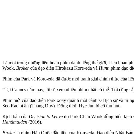
Là một trong những liên hoan phim danh tiếng thế giới, Liên hoan 
Wook,
Broker
của đạo diễn Hirokazu Kore-eda và
Hunt
, phim đạo d
Phim của Park và Kore-eda đã được mời tranh giải chính thức của li
“Tại Cannes năm nay, tôi sẽ xem nhiều phim nhất có thể. Tôi cũng sẵ
Phim mới của đạo diễn Park xoay quanh một cảnh sát lịch sự và trung 
Seo Rae bí ẩn (Thang Duy). Đồng thời, Hye Jun bị cô thu hút.
Kịch bản của
Decision to Leave
do Park Chan Wook đồng biên kịch 
Handmaiden
(2016).
Broker
là phim Hàn Quốc đầu tiên của Kore-eda. Đạo diễn Nhật Bả