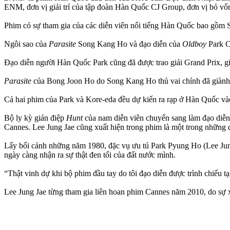
ENM, đơn vị giải trí của tập đoàn Hàn Quốc CJ Group, đơn vị bỏ vốn
Phim có sự tham gia của các diễn viên nổi tiếng Hàn Quốc bao g
Ngôi sao của
Parasite
Song Kang Ho và đạo diễn của
Oldboy
Park 
Đạo diễn người Hàn Quốc Park cũng đã được trao giải Grand Prix, gi
Parasite
của Bong Joon Ho do Song Kang Ho thủ vai chính đã giành
Cả hai phim của Park và Kore-eda đều dự kiến ​​ra rạp ở Hàn Quốc và
Bộ ly kỳ gián điệp
Hunt
của nam diễn viên chuyển sang làm đạo diễ
Cannes. Lee Jung Jae cũng xuất hiện trong phim là một trong những d
Lấy bối cảnh những năm 1980, đặc vụ ưu tú Park Pyung Ho (Lee Jung 
ngày càng nhận ra sự thật đen tối của đất nước mình.
“Thật vinh dự khi bộ phim đầu tay do tôi đạo diễn được trình chiếu t
Lee Jung Jae từng tham gia liên hoan phim Cannes năm 2010, do sự 