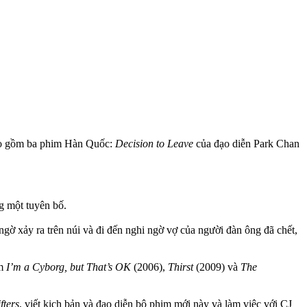
bao gồm ba phim Hàn Quốc:
Decision to Leave
của đạo diễn Park Chan
g một tuyên bố.
ngờ xảy ra trên núi và đi đến nghi ngờ vợ của người đàn ông đã chết,
ồm
I’m a Cyborg, but That’s OK
(2006),
Thirst
(2009) và
The
fters
, viết kịch bản và đạo diễn bộ phim mới này và làm việc với CJ