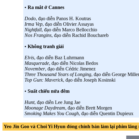
•
Ra mắt ở Cannes
Dodo
, đạo diễn Panos H. Koutras
Irma Vep
, đạo diễn Olivier Assayas
Nightfall
, đạo diễn Marco Bellocchio
Nos Frangins
, đạo diễn Rachid Bouchareb
•
Không tranh giải
Elvis
, đạo diễn Baz Luhrmann
Masquerade
, đạo diễn Nicolas Bedos
November
, đạo diễn Cédric Jimenez
Three Thousand Years of Longing
, đạo diễn George Mille
Top Gun: Maverick
, đạo diễn Joseph Kosinski
•
Suất chiếu nửa đêm
Hunt
, đạo diễn Lee Jung Jae
Moonage Daydream
, đạo diễn Brett Morgen
Smoking Makes You Cough
, đạo diễn Quentin Dupieux
Yeo Jin Goo và Choi Yi Hyun đóng chính bản làm lại phim lãng