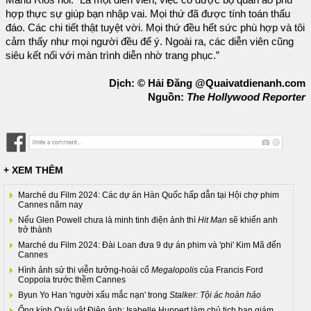
hợp thực sự giúp bạn nhập vai. Mọi thứ đã được tính toán thấu
đáo. Các chi tiết thật tuyệt vời. Mọi thứ đều hết sức phù hợp và tôi
cảm thấy như mọi người đều để ý. Ngoài ra, các diễn viên cũng
siêu kết nối với màn trình diễn nhờ trang phục.”
Dịch: © Hải Đăng @Quaivatdienanh.com
Nguồn:
The Hollywood Reporter
+ XEM THÊM
Marché du Film 2024: Các dự án Hàn Quốc hấp dẫn tại Hội chợ phim
Cannes năm nay
Nếu Glen Powell chưa là minh tinh điện ảnh thì
Hit Man
sẽ khiến anh
trở thành
Marché du Film 2024: Đài Loan đưa 9 dự án phim và 'phi' Kim Mã đến
Cannes
Hình ảnh sử thi viễn tưởng-hoài cổ
Megalopolis
của Francis Ford
Coppola trước thềm Cannes
Byun Yo Han 'người xấu mắc nạn' trong
Stalker: Tội ác hoàn hảo
Ống kính Quái vật Điện ảnh: Isabelle Huppert làm chủ tịch ban giám