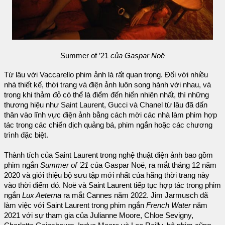
Summer of ’21
của Gaspar Noë
Từ lâu với Vaccarello phim ảnh là rất quan trọng. Đối với nhiều
nhà thiết kế, thời trang và điện ảnh luôn song hành với nhau, và
trong khi thảm đỏ có thể là điểm đến hiển nhiên nhất, thì những
thương hiệu như Saint Laurent, Gucci và Chanel từ lâu đã dấn
thân vào lĩnh vực điện ảnh bằng cách mời các nhà làm phim hợp
tác trong các chiến dịch quảng bá, phim ngắn hoặc các chương
trình đặc biệt.
Thành tích của Saint Laurent trong nghệ thuật điện ảnh bao gồm
phim ngắn
Summer of ’21
của Gaspar Noë, ra mắt tháng 12 năm
2020 và giới thiệu bộ sưu tập mới nhất của hãng thời trang này
vào thời điểm đó. Noë và Saint Laurent tiếp tục hợp tác trong phim
ngắn
Lux Aeterna
ra mắt Cannes năm 2022. Jim Jarmusch đã
làm việc với Saint Laurent trong phim ngắn
French Water
năm
2021 với sự tham gia của Julianne Moore, Chloe Sevigny,