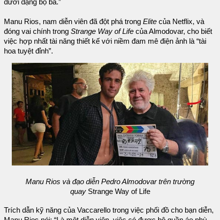
dưới dạng bộ ba.”
Manu Rios, nam diễn viên đã đột phá trong
Elite
của Netflix, và
đóng vai chính trong
Strange Way of Life
của Almodovar, cho biết
việc hợp nhất tài năng thiết kế với niềm đam mê điện ảnh là “tài
hoa tuyệt đỉnh”.
Manu Rios và đạo diễn Pedro Almodovar trên trường
quay
Strange Way of Life
Trích dẫn kỹ năng của Vaccarello trong việc phối đồ cho bạn diễn,
Manu Rios nói: “Là một diễn viên, việc có được bộ quần áo phù