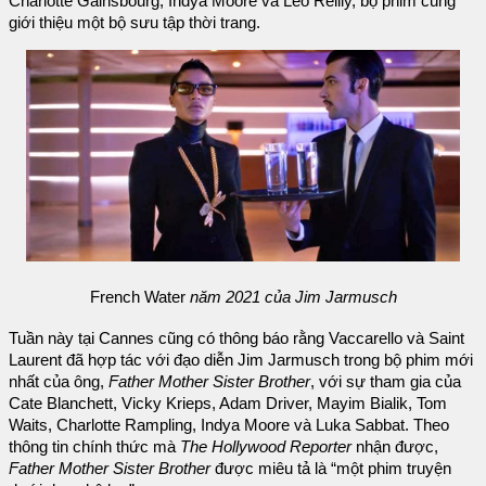
Charlotte Gainsbourg, Indya Moore và Leo Reilly, bộ phim cũng
giới thiệu một bộ sưu tập thời trang.
French Water
năm 2021 của Jim Jarmusch
Tuần này tại Cannes cũng có thông báo rằng Vaccarello và Saint
Laurent đã hợp tác với đạo diễn Jim Jarmusch trong bộ phim mới
nhất của ông,
Father Mother Sister Brother
, với sự tham gia của
Cate Blanchett, Vicky Krieps, Adam Driver, Mayim Bialik, Tom
Waits, Charlotte Rampling, Indya Moore và Luka Sabbat. Theo
thông tin chính thức mà
The Hollywood Reporter
nhận được,
Father Mother Sister Brother
được miêu tả là “một phim truyện