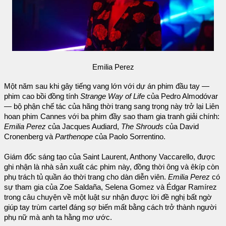
Emilia Perez
Một năm sau khi gây tiếng vang lớn với dự án phim đầu tay —
phim cao bồi đồng tính
Strange Way of Life
của Pedro Almodóvar
— bộ phận chế tác của hãng thời trang sang trọng này trở lại Liên
hoan phim Cannes với ba phim đầy sao tham gia tranh giải chính:
Emilia Perez
của Jacques Audiard,
The Shrouds
của David
Cronenberg và
Parthenope
của Paolo Sorrentino.
Giám đốc sáng tạo của Saint Laurent, Anthony Vaccarello, được
ghi nhận là nhà sản xuất các phim này, đồng thời ông và êkíp còn
phụ trách tủ quần áo thời trang cho dàn diễn viên.
Emilia Perez
có
sự tham gia của Zoe Saldaña, Selena Gomez và Édgar Ramírez
trong câu chuyện về một luật sư nhận được lời đề nghị bất ngờ
giúp tay trùm cartel đáng sợ biến mất bằng cách trở thành người
phụ nữ mà anh ta hằng mơ ước.