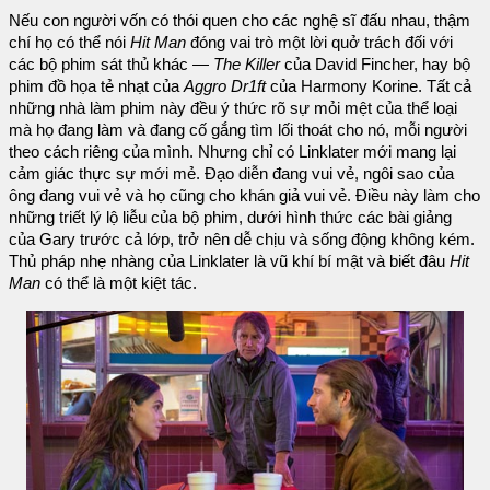
Nếu con người vốn có thói quen cho các nghệ sĩ đấu nhau, thậm
chí họ có thể nói
Hit Man
đóng vai trò một lời quở trách đối với
các bộ phim sát thủ khác —
The Killer
của David Fincher, hay bộ
phim đồ họa tẻ nhạt của
Aggro Dr1ft
của Harmony Korine. Tất cả
những nhà làm phim này đều ý thức rõ sự mỏi mệt của thể loại
mà họ đang làm và đang cố gắng tìm lối thoát cho nó, mỗi người
theo cách riêng của mình. Nhưng chỉ có Linklater mới mang lại
cảm giác thực sự mới mẻ. Đạo diễn đang vui vẻ, ngôi sao của
ông đang vui vẻ và họ cũng cho khán giả vui vẻ. Điều này làm cho
những triết lý lộ liễu của bộ phim, dưới hình thức các bài giảng
của Gary trước cả lớp, trở nên dễ chịu và sống động không kém.
Thủ pháp nhẹ nhàng của Linklater là vũ khí bí mật và biết đâu
Hit
Man
có thể là một kiệt tác.