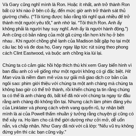
Và Gary cũng nghĩ mình là Ron. Hoặc ít nhất, anh trở thành Ron
bất cứ khi nào ở bên cô ấy, đến mức giờ anh trở thành sát thủ
giường chiếu. (“Tôi từng được bảo rằng tôi nghĩ quá nhiều để trở
thành một người yêu tốt,” anh nhớ lại. “Tôi thích Ron. Anh ấy
không phải là người hay suy nghĩ. Anh ấy là người hành động.”)
Anh cũng có bản năng của một gã cứng rắn hơn khi họ ở bên
nhau . Khi người chồng ghẻ lạnh của Madison bắt gặp họ tại một
câu lạc bộ và đe dọa họ, Gary ngay lập tức rút súng theo phong
cách Clint Eastwood, và buộc anh chồng kia lùi lại.
Chúng ta có cảm giác hồi hộp thích thú khi xem Gary biến hình vì
ban đầu anh có vẻ giống như một người không có gì đặc biệt.
Hit
Man
vừa là niềm đam mê vừa sự giải mã giao dịch cơ bản của
ngôi sao: phim giới thiệu với chúng ta một anh chàng mà chúng ta
không bao giờ có thể trở thành, rồi khiến chúng ta tin rằng chúng
ta có thể là anh chàng đó, bất kể đã nói với chúng ta ngay từ đầu
rằng anh chàng đó không tồn tại. Nhưng cách làm phim đáng yêu
của Linklater và phong cách vênh vang quyến rũ, tự nhận biết
mình là ai của Powell thấm nhuần ý tưởng rằng chuyện gì cũng có
thể xảy ra. Họ làm cho cả thế giới dường như cởi mở, dễ uốn
nắn, và chấp nhận. Như Gary đã nói với cả lớp: “Nếu vũ trụ không
đứng yên thì các bạn cũng vậy.”