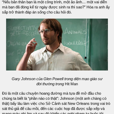
“Nếu bản thân bạn là một công trình, một ảo ảnh… một vai diễn
mà bạn đã đóng kể từ ngày được sinh ra thì sao?” Hóa ra anh ấy
sắp trở thành đáp án sống cho câu hỏi đó.
Gary Johnson của Glen Powell trong diện mạo giáo sư
đời thường trong
Hit Man
Đó là một câu chuyện hoang đường mà tựa đề mở đầu cho
chúng ta biết là “phần nào có thật”: Johnson (một anh chàng có
thật) bấy lâu làm việc cho Sở Cảnh sát New Orleans trong vai trò
sát thủ giả để câu mồi, đến các cuộc họp đã được sắp xếp và
mang máy ghi âm và sau đó khiến các nghi phạm tự buộc tội