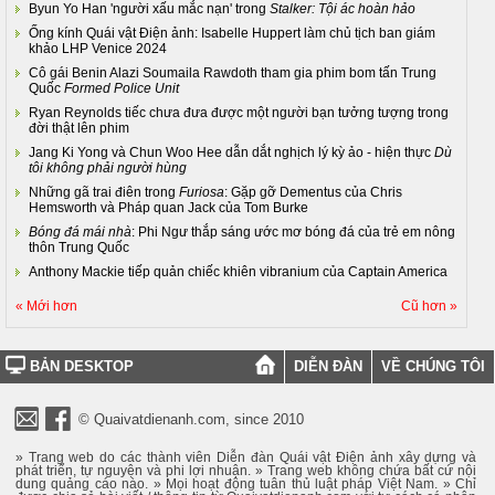
Byun Yo Han 'người xấu mắc nạn' trong
Stalker: Tội ác hoàn hảo
Ống kính Quái vật Điện ảnh: Isabelle Huppert làm chủ tịch ban giám
khảo LHP Venice 2024
Cô gái Benin Alazi Soumaila Rawdoth tham gia phim bom tấn Trung
Quốc
Formed Police Unit
Ryan Reynolds tiếc chưa đưa được một người bạn tưởng tượng trong
đời thật lên phim
Jang Ki Yong và Chun Woo Hee dẫn dắt nghịch lý kỳ ảo - hiện thực
Dù
tôi không phải người hùng
Những gã trai điên trong
Furiosa
: Gặp gỡ Dementus của Chris
Hemsworth và Pháp quan Jack của Tom Burke
Bóng đá mái nhà
: Phi Ngư thắp sáng ước mơ bóng đá của trẻ em nông
thôn Trung Quốc
Anthony Mackie tiếp quản chiếc khiên vibranium của Captain America
« Mới hơn
Cũ hơn »
BẢN DESKTOP
DIỄN ĐÀN
VỀ CHÚNG TÔI
© Quaivatdienanh.com, since 2010
» Trang web do các thành viên Diễn đàn Quái vật Điện ảnh xây dựng và
phát triển, tự nguyện và phi lợi nhuận. » Trang web không chứa bất cứ nội
dung quảng cáo nào. » Mọi hoạt động tuân thủ luật pháp Việt Nam. » Chỉ