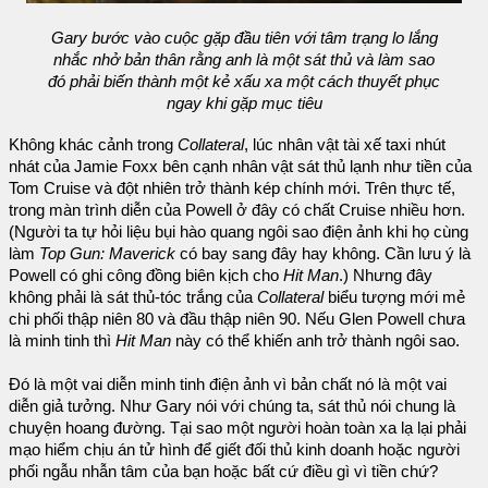
Gary bước vào cuộc gặp đầu tiên với tâm trạng lo lắng
nhắc nhở bản thân rằng anh là một sát thủ và làm sao
đó phải biến thành một kẻ xấu xa một cách thuyết phục
ngay khi gặp mục tiêu
Không khác cảnh trong
Collateral
, lúc nhân vật tài xế taxi nhút
nhát của Jamie Foxx bên cạnh nhân vật sát thủ lạnh như tiền của
Tom Cruise và đột nhiên trở thành kép chính mới. Trên thực tế,
trong màn trình diễn của Powell ở đây có chất Cruise nhiều hơn.
(Người ta tự hỏi liệu bụi hào quang ngôi sao điện ảnh khi họ cùng
làm
Top Gun: Maverick
có bay sang đây hay không. Cần lưu ý là
Powell có ghi công đồng biên kịch cho
Hit Man
.) Nhưng đây
không phải là sát thủ-tóc trắng của
Collateral
biểu tượng mới mẻ
chi phối thập niên 80 và đầu thập niên 90. Nếu Glen Powell chưa
là minh tinh thì
Hit Man
này có thể khiến anh trở thành ngôi sao.
Đó là một vai diễn minh tinh điện ảnh vì bản chất nó là một vai
diễn giả tưởng. Như Gary nói với chúng ta, sát thủ nói chung là
chuyện hoang đường. Tại sao một người hoàn toàn xa lạ lại phải
mạo hiểm chịu án tử hình để giết đối thủ kinh doanh hoặc người
phối ngẫu nhẫn tâm của bạn hoặc bất cứ điều gì vì tiền chứ?