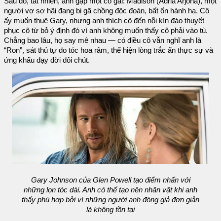
Sau đó, tất nhiên, anh gặp một cô gái: Madison (Adria Arjona), một
người vợ sợ hãi đang bị gã chồng độc đoán, bất ổn hành hạ. Cô
ấy muốn thuê Gary, nhưng anh thích cô đến nỗi kín đáo thuyết
phục cô từ bỏ ý định đó vì anh không muốn thấy cô phải vào tù.
Chẳng bao lâu, họ say mê nhau — có điều cô vẫn nghĩ anh là
“Ron”, sát thủ tự do tóc hoa râm, thể hiện lòng trắc ẩn thực sự và
ứng khẩu dạy đời đôi chút.
Gary Johnson của Glen Powell tạo điểm nhấn với
những lọn tóc dài. Anh có thể tạo nên nhân vật khi anh
thấy phù hợp bởi vì những người anh đóng giả đơn giản
là không tồn tại