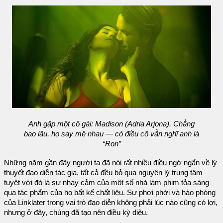
Anh gặp một cô gái: Madison (Adria Arjona). Chẳng
bao lâu, họ say mê nhau — có điều cô vẫn nghĩ anh là
“Ron”
Những năm gần đây người ta đã nói rất nhiều điều ngớ ngẩn về lý
thuyết đạo diễn tác gia, tất cả đều bỏ qua nguyên lý trung tâm
tuyệt vời đó là sự nhạy cảm của một số nhà làm phim tỏa sáng
qua tác phẩm của họ bất kể chất liệu. Sự phơi phới và hào phóng
của Linklater trong vai trò đạo diễn không phải lúc nào cũng có lợi,
nhưng ở đây, chúng đã tạo nên điều kỳ diệu.