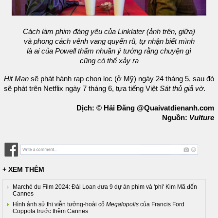
Cách làm phim đáng yêu của Linklater (ảnh trên, giữa)
và phong cách vênh vang quyến rũ, tự nhận biết mình
là ai của Powell thấm nhuần ý tưởng rằng chuyện gì
cũng có thể xảy ra
Hit Man
sẽ phát hành rạp chọn lọc (ở Mỹ) ngày 24 tháng 5, sau đó
sẽ phát trên Netflix ngày 7 tháng 6, tựa tiếng Việt
Sát thủ giả vờ
.
Dịch: © Hải Đăng @Quaivatdienanh.com
Nguồn:
Vulture
+ XEM THÊM
Marché du Film 2024: Đài Loan đưa 9 dự án phim và 'phi' Kim Mã đến
Cannes
Hình ảnh sử thi viễn tưởng-hoài cổ
Megalopolis
của Francis Ford
Coppola trước thềm Cannes