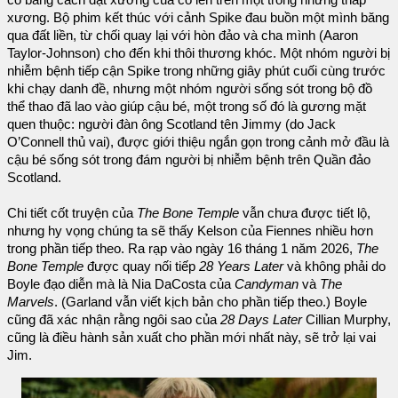
cô bằng cách đặt xương của cô lên trên một trong những tháp
xương. Bộ phim kết thúc với cảnh Spike đau buồn một mình băng
qua đất liền, từ chối quay lại với hòn đảo và cha mình (Aaron
Taylor-Johnson) cho đến khi thôi thương khóc. Một nhóm người bị
nhiễm bệnh tiếp cận Spike trong những giây phút cuối cùng trước
khi chạy danh đề, nhưng một nhóm người sống sót trong bộ đồ
thể thao đã lao vào giúp cậu bé, một trong số đó là gương mặt
quen thuộc: người đàn ông Scotland tên Jimmy (do Jack
O’Connell thủ vai), được giới thiệu ngắn gọn trong cảnh mở đầu là
cậu bé sống sót trong đám người bị nhiễm bệnh trên Quần đảo
Scotland.
Chi tiết cốt truyện của
The Bone Temple
vẫn chưa được tiết lộ,
nhưng hy vọng chúng ta sẽ thấy Kelson của Fiennes nhiều hơn
trong phần tiếp theo. Ra rạp vào ngày 16 tháng 1 năm 2026,
The
Bone Temple
được quay nối tiếp
28 Years Later
và không phải do
Boyle đạo diễn mà là Nia DaCosta của
Candyman
và
The
Marvels
. (Garland vẫn viết kịch bản cho phần tiếp theo.) Boyle
cũng đã xác nhận rằng ngôi sao của
28 Days Later
Cillian Murphy,
cũng là điều hành sản xuất cho phần mới nhất này, sẽ trở lại vai
Jim.