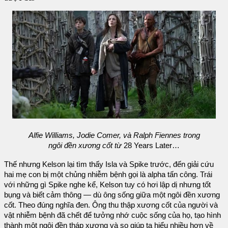
Alfie Williams, Jodie Comer, và Ralph Fiennes trong
ngôi đền xương cốt từ
28 Years Later…
Thế nhưng Kelson lại tìm thấy Isla và Spike trước, đến giải cứu
hai mẹ con bị một chủng nhiễm bệnh gọi là alpha tấn công. Trái
với những gì Spike nghe kể, Kelson tuy có hơi lập dị nhưng tốt
bụng và biết cảm thông — dù ông sống giữa một ngôi đền xương
cốt. Theo đúng nghĩa đen. Ông thu thập xương cốt của người và
vật nhiễm bệnh đã chết để tưởng nhớ cuộc sống của họ, tạo hình
thành một ngôi đền tháp xương và sọ giúp ta hiểu nhiều hơn về