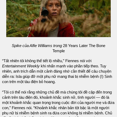
Spike của Alfie Williams trong
28 Years Later The Bone
Temple
“Tất nhiên tôi không thể tiết lộ nhiều,” Fiennes nói với
Entertainment Weekly
khi nhấn mạnh vào phần tiếp theo. Tuy
nhiên, anh trích dẫn một cảnh đáng nhớ cần thiết để câu chuyện
diễn ra: Isla giúp đỡ một phụ nữ mang thai bị nhiễm bệnh (!) Sinh
con trên một tàu điện bỏ hoang.
“Tôi có thể nói rằng những chủ đề mà chúng tôi đề cập đến trong
cảnh trên tàu điện đó, khoảnh khắc sinh nở, tình người — đó là
một khoảnh khắc quan trọng trong cuộc đời của người mẹ và đứa
con,” Fiennes nói. “Khoảnh khắc nhân bản tột bậc là một người
phụ nữ bị nhiễm bệnh sinh ra đứa con không bị nhiễm bệnh. Chủ