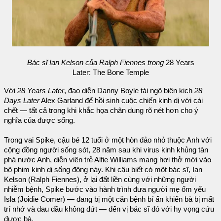
Bác sĩ Ian Kelson của Ralph Fiennes trong
28 Years
Later: The Bone Temple
Với
28 Years Later
, đạo diễn Danny Boyle tái ngộ biên kịch
28
Days Later
Alex Garland để hồi sinh cuộc chiến kinh dị với cái
chết — tất cả trong khi khắc họa chân dung rõ nét hơn cho ý
nghĩa của được sống.
Trong vai Spike, cậu bé 12 tuổi ở một hòn đảo nhỏ thuộc Anh với
cộng đồng người sống sót, 28 năm sau khi virus kinh khủng tàn
phá nước Anh, diễn viên trẻ Alfie Williams mang hơi thở mới vào
bộ phim kinh dị sống động này. Khi cậu biết có một bác sĩ, Ian
Kelson (Ralph Fiennes), ở lại đất liền cùng với những người
nhiễm bệnh, Spike bước vào hành trình đưa người mẹ ốm yếu
Isla (Joidie Comer) — đang bị một căn bệnh bí ẩn khiến bà bị mất
trí nhớ và đau đầu không dứt — đến vị bác sĩ đó với hy vọng cứu
được bà.