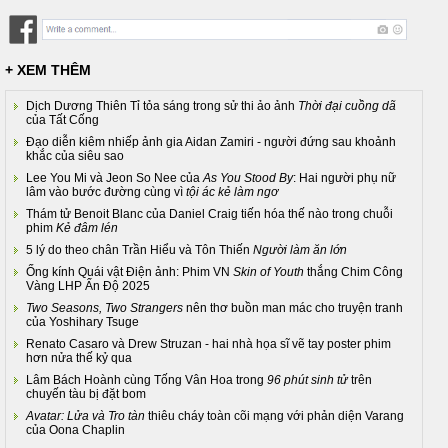
+ XEM THÊM
Dịch Dương Thiên Tỉ tỏa sáng trong sử thi ảo ảnh
Thời đại cuồng dã
của Tất Cống
Đạo diễn kiêm nhiếp ảnh gia Aidan Zamiri - người đứng sau khoảnh
khắc của siêu sao
Lee You Mi và Jeon So Nee của
As You Stood By
: Hai người phụ nữ
lâm vào bước đường cùng vì
tội ác kẻ làm ngơ
Thám tử Benoit Blanc của Daniel Craig tiến hóa thế nào trong chuỗi
phim
Kẻ đâm lén
5 lý do theo chân Trần Hiểu và Tôn Thiến
Người làm ăn lớn
Ống kính Quái vật Điện ảnh: Phim VN
Skin of Youth
thắng Chim Công
Vàng LHP Ấn Độ 2025
Two Seasons, Two Strangers
nên thơ buồn man mác cho truyện tranh
của Yoshihary Tsuge
Renato Casaro và Drew Struzan - hai nhà họa sĩ vẽ tay poster phim
hơn nửa thế kỷ qua
Lâm Bách Hoành cùng Tống Vân Hoa trong
96 phút sinh tử
trên
chuyến tàu bị đặt bom
Avatar: Lửa và Tro tàn
thiêu cháy toàn cõi mạng với phản diện Varang
của Oona Chaplin