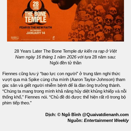
28 Years Later The Bone Temple
dự kiến ra rạp ở Việt
Nam ngày 16 tháng 1 năm 2026 với tựa
28 năm sau:
Ngôi đền tử thần
Fiennes cũng lưu ý “bạo lực con người” ở trung tâm nghi thức
vượt qua mà Spike cùng cha mình (Aaron Taylor-Johnson) tham
gia: săn và giết người nhiễm bệnh để là đàn ông trưởng thành.
“Chúng ta mang trong mình khả năng hủy diệt khủng khiếp và nỗi
thống khổ,” Fiennes nói. “Chủ đề đó được thể hiện rất rõ trong bộ
phim tiếp theo.”
Dịch: © Ngô Bình @Quaivatdienanh.com
Nguồn:
Entertainment Weekly