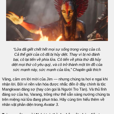
“Lửa đã giết chết hết mọi sự sống trong vùng của cô.
Cả thế giới của cô đã bị hủy diệt. Thay vì bị nó đánh
bại, cô lại tiến về phía lửa. Cô tiến về phía thứ đã hủy
diệt mọi thứ cô yêu quý, và cô trở thành một tín đồ của
sức mạnh này, sức mạnh của lửa,” Chaplin giải thích
Vâng, cảm ơn lời mời của Jim — nhưng chúng ta hơi e ngại khi
nhận lời. Bởi vì nền văn hóa được nhắc đến ở đây chính là tộc
Mangkwan đáng sợ (hay còn gọi là Người Tro Tàn). Và thủ lĩnh
đáng sợ của họ, Varang, trông như thể sẵn sàng nướng chúng ta
trên miệng núi lửa đang phun trào. Hãy cùng tìm hiểu thêm về
nhân vật phản diện trong
Avatar 3
.