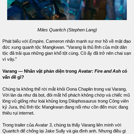
Miles Quaritch (Stephen Lang)
Phát biểu với
Empire
, Cameron nhấn mạnh sự mơ hồ về mặt đạo
đức xung quanh tộc Mangkwan. “Varang là thủ lĩnh của một dân
tộc đã trải qua những gian khổ tột cùng. Cô ấy đã trở nên chai sạn
vì vậy.”
Varang — Nhân vật phản diện trong
Avatar: Fire and Ash
có
vấn đề gì?
Chúng ta không thể rời mắt khỏi Oona Chaplin trong vai Varang.
Với làn da như đá bọt, đôi mắt hổ phách không chớp và chiếc mũ
lông vũ giống như loài khủng long Dilophosaurus trong Công viên
kỷ Jura, thủ lĩnh tộc Mangkwan đang nổi như cồn đến mức đang
thiêu rụi internet.
Trong trailer của
Avatar 3
, chúng ta thấy Varang liên minh với
Quaritch để chống lại Jake Sully và gia đình anh. Nhưng điều gì