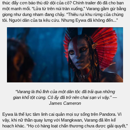
thúc đẩy cơn báo thù dữ dội của cô? Chính trailer đó đã cho bạn
một manh mối. “Lửa từ trên núi tràn xuống,” Varang gầm gừ bằng
giọng như dung nham đang chảy. “Thiêu rụi khu rừng của chúng
tôi. Người dân của ta kêu cứu. Nhưng Eywa đã không đến...”
“Varang là thủ lĩnh của một dân tộc đã trải qua những
gian khổ tột cùng. Cô ấy đã trở nên chai sạn vì vậy.” —
James Cameron
Eywa là thế lực tâm linh cai quản mọi sự sống trên Pandora. Vì
vậy, khi nữ thần quay lưng với Mangkwan, Varang đã lên kế
hoạch khác. “Họ có hàng loạt chấn thương chưa được giải quyết,”