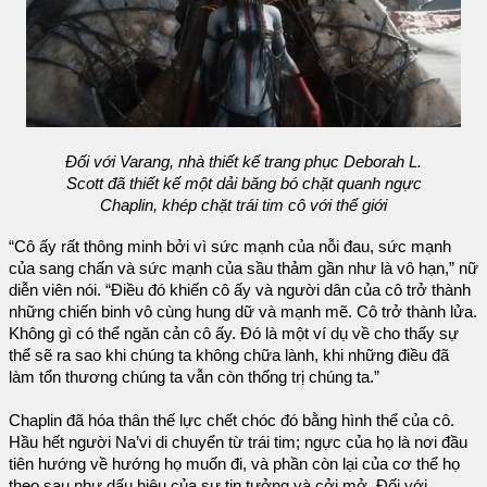
Đối với Varang, nhà thiết kế trang phục Deborah L.
Scott đã thiết kế một dải băng bó chặt quanh ngực
Chaplin, khép chặt trái tim cô với thế giới
“Cô ấy rất thông minh bởi vì sức mạnh của nỗi đau, sức mạnh
của sang chấn và sức mạnh của sầu thảm gần như là vô hạn,” nữ
diễn viên nói. “Điều đó khiến cô ấy và người dân của cô trở thành
những chiến binh vô cùng hung dữ và mạnh mẽ. Cô trở thành lửa.
Không gì có thể ngăn cản cô ấy. Đó là một ví dụ về cho thấy sự
thể sẽ ra sao khi chúng ta không chữa lành, khi những điều đã
làm tổn thương chúng ta vẫn còn thống trị chúng ta.”
Chaplin đã hóa thân thế lực chết chóc đó bằng hình thể của cô.
Hầu hết người Na’vi di chuyển từ trái tim; ngực của họ là nơi đầu
tiên hướng về hướng họ muốn đi, và phần còn lại của cơ thể họ
theo sau như dấu hiệu của sự tin tưởng và cởi mở. Đối với