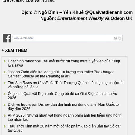
tựa
Avatar: Lửa và Tro tàn
.
Dịch: © Ngô Bình – Yên Khuê @Quaivatdienanh.com
Nguồn:
Entertainment Weekly
và Odeon UK
+ XEM THÊM
Hoạt hình rotoscope
100 mét
nước rút trong mưa tuyệt đẹp của Kenji
Iwaisawa
Joseph Zada điển trai đang hút lưu lượng cho trailer
The Hunger
Games: Sunrise on the Reaping
là ai?
The Sun Rises on Us All
của Thái Thượng Quân khắc họa sự chuộc lỗi
và những nỗi éo le
Ống kính Quái vật Điện ảnh: Công bố đề cử Giải Điện ảnh châu Âu
2026
Dịch vụ trực tuyến Disney dàn đội hình nội dung giải trí Hàn Quốc từ
đây đến 2026
AFM 2025: Những nhân vật trong ngành phim ảnh lên tiếng ủng hộ trí
tuệ nhân tạo
Trâu Thời Kình mất 20 năm mới có tác phẩm đạo diễn đầu tay
Cô gái
tay chiêu