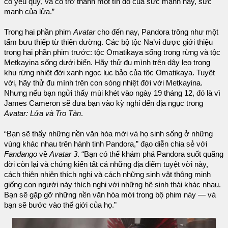
cô yêu quý, và cô trở thành một tín đồ của sức mạnh này, sức
mạnh của lửa.”
Trong hai phần phim
Avatar
cho đến nay, Pandora trông như một
tấm bưu thiếp từ thiên đường. Các bộ tộc Na’vi được giới thiệu
trong hai phần phim trước: tộc Omatikaya sống trong rừng và tộc
Metkayina sống dưới biển. Hãy thử đu mình trên dây leo trong
khu rừng nhiệt đới xanh ngọc lục bảo của tộc Omatikaya. Tuyệt
vời, hãy thử đu mình trên con sóng nhiệt đới với Metkayina.
Nhưng nếu bạn ngửi thấy mùi khét vào ngày 19 tháng 12, đó là vì
James Cameron sẽ đưa bạn vào kỳ nghỉ đến địa ngục trong
Avatar: Lửa và Tro Tàn
.
“Bạn sẽ thấy những nền văn hóa mới và họ sinh sống ở những
vùng khác nhau trên hành tinh Pandora,” đạo diễn chia sẻ với
Fandango
về
Avatar 3
. “Bạn có thể khám phá Pandora suốt quãng
đời còn lại và chứng kiến tất cả những địa điểm tuyệt vời này,
cách thiên nhiên thích nghi và cách những sinh vật thông minh
giống con người này thích nghi với những hệ sinh thái khác nhau.
Bạn sẽ gặp gỡ những nền văn hóa mới trong bộ phim này — và
bạn sẽ bước vào thế giới của họ.”