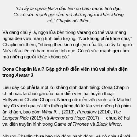
“Cô ấy là người Na’vi đầu tiên có ham muốn tình dục.
Cô có sức mạnh gợi cảm mà những người khác không
có,” Chaplin nói thêm
Và đáng chú ý là, ngọn lửa bên trong Varang có thể vừa mang
nghĩa đen vừa mang tính biểu tượng. “Nói không phải khoe chứ,”
Chaplin nói thêm, “nhưng theo kinh nghiệm của tôi, cô ấy là người
Na’vi đầu tiên có ham muốn tình dục. Cô có sức mạnh gợi cảm
mà những người khác không có.”
Oona Chaplin là ai? Gặp gỡ nữ diễn viên thủ vai phản diện
trong
Avatar 3
Liệu đây có phải là một lời khẳng định danh tiếng: Oona Chaplin
chính xác là cháu gái của nam diễn viên hài huyền thoại
Hollywood Charlie Chaplin. Nhưng nữ diễn viên sinh ra ở Madrid
này đã vượt qua cái tên thiêng liêng đó từ lâu với những bộ phim
ăn khách, bao gồm
What If…
(2013),
Purgatory
(2014),
The
Longest Ride
(2015) và
Anchor and Hope
(2017) — chưa kể hai
vai diễn truyền hình trong
Game of Thrones
và
Black Mirror
.
Nhưng Chaplin chưa bao giờ đóng hành động, và cô chia sẻ với