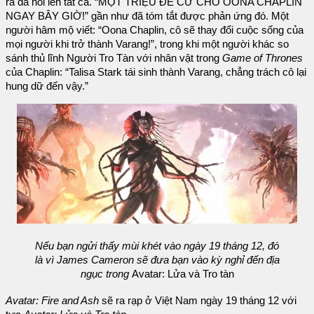
ra đã nói lên tất cả. “MỘT TRIỆU ĐỀ CỬ CHO OONA CHAPLIN
NGAY BÂY GIỜ!” gần như đã tóm tắt được phản ứng đó. Một
người hâm mộ viết: “Oona Chaplin, cô sẽ thay đổi cuộc sống của
mọi người khi trở thành Varang!”, trong khi một người khác so
sánh thủ lĩnh Người Tro Tàn với nhân vật trong
Game of Thrones
của Chaplin: “Talisa Stark tái sinh thành Varang, chẳng trách cô lại
hung dữ đến vậy.”
Nếu bạn ngửi thấy mùi khét vào ngày 19 tháng 12, đó
là vì James Cameron sẽ đưa bạn vào kỳ nghỉ đến địa
ngục trong
Avatar: Lửa và Tro tàn
Avatar: Fire and Ash
sẽ ra rạp ở Việt Nam ngày 19 tháng 12 với