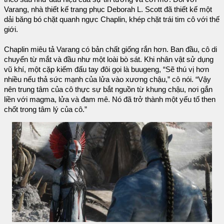
Varang, nhà thiết kế trang phục Deborah L. Scott đã thiết kế một
dải băng bó chặt quanh ngực Chaplin, khép chặt trái tim cô với thế
giới.
Chaplin miêu tả Varang có bản chất giống rắn hơn. Ban đầu, cô di
chuyển từ mắt và đầu như một loài bò sát. Khi nhân vật sử dụng
vũ khí, một cặp kiếm đấu tay đôi gọi là buugeng, “Sẽ thú vị hơn
nhiều nếu thả sức mạnh của lửa vào xương chậu,” cô nói. “Vậy
nên trung tâm của cô thực sự bắt nguồn từ khung chậu, nơi gắn
liền với magma, lửa và đam mê. Nó đã trở thành một yếu tố then
chốt trong tâm lý của cô.”