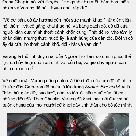
Oona Chaplin nói với
Empire
. “Họ gánh chịu một thảm họa thiên
nhiên và Varang đã nói, ‘Eywa chết rấp đi.’”
“Về cơ bản, cô ấy hướng đến một sức mạnh khác,” nữ diễn viên
nói thêm, “và cố gắng khai thác nó, và bằng cách đó, cô đã cứu
người dân của mình thoát cảnh khốn cùng. Thật dễ rơi vào tâm lý
phản diện, nhưng thực ra cô ấy là anh hùng của dân tộc. Bởi vì cô
ấy đã cứu họ thoát cảnh khổ, đói khát và van xin.”
Varang là thủ lĩnh duy nhất của Người Tro Tàn, cô chinh phục thế
lực đã hủy hoại quần xã sinh vật của họ, và giờ đây người dân
nhìn cô kính nể.
Về nhiều mặt, Varang cũng chính là hiện thân của tựa đề bộ phim.
Trước đây Cameron đã miêu tả lửa trong
Avatar: Fire and Ash
là
“hận thù, giận dữ, bạo lực”, còn tro tàn là “hậu quả” của tất cả
những điều đó. Theo Chaplin, Varang đã khai thác nỗi đau và nỗi
buồn chung của mọi người để khơi dậy tinh thần cho bộ tộc mình.