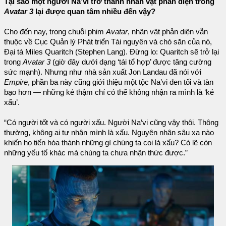
Tại sao một người Na’vi trở thành nhân vật phản diện trong
Avatar 3
lại được quan tâm nhiều đến vậy?
Cho đến nay, trong chuỗi phim
Avatar
, nhân vật phản diện vẫn
thuộc về Cục Quản lý Phát triển Tài nguyên và chó săn của nó,
Đại tá Miles Quaritch (Stephen Lang). Đừng lo: Quaritch sẽ trở lại
trong
Avatar 3
(giờ đây dưới dạng ‘tái tổ hợp’ được tăng cường
sức mạnh). Nhưng như nhà sản xuất Jon Landau đã nói với
Empire
, phần ba này cũng giới thiệu một tộc Na’vi đen tối và tàn
bạo hơn — những kẻ thậm chí có thể không nhận ra mình là ‘kẻ
xấu’.
“Có người tốt và có người xấu. Người Na’vi cũng vậy thôi. Thông
thường, không ai tự nhận mình là xấu. Nguyên nhân sâu xa nào
khiến họ tiến hóa thành những gì chúng ta coi là xấu? Có lẽ còn
những yếu tố khác mà chúng ta chưa nhận thức được.”