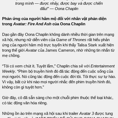
trong mình — được nhảy, được bay và được chiến
đấu!” — Oona Chaplin
Phản ứng của người hâm mộ đối với nhân vật phản diện
trong
Avatar: Fire And Ash
của Oona Chaplin
Dạo gần đây Oona Chaplin không dành nhiều thời gian trên mạng
xã hội, nhưng nữ diễn viên của
Game of Thrones
rất hiểu phản
ứng của người hâm mộ trực tuyến khi thấy Talisa Stark xuất hiện
trong thế giới
Avatar
của James Cameron, nhờ những tin nhắn từ
mẹ chồng.
“Tôi có xem chút ít. Tuyệt lắm,” Chaplin chia sẻ với
Entertainment
Weekly
. “Phim bộ truyền hình đó đã tác động đến cuộc sống của
mọi người. Nó cũng tác động đến cuộc đời tôi. Tôi thực sự tự hào.
Vì vậy, bất cứ khi nào mọi người nhắc đến phim truyền hình đó,
không còn gì tuyệt hơn.”
Giờ đây, cô đã sẵn sàng cho một chuỗi phim thuộc thể loại khác,
có tác động văn hóa riêng.
Những ồn ào trên mạng xã hội sau khi trailer
Avatar 3
được tung