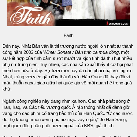
Faith
Đến nay, Nhật Bản vẫn là thị trường nước ngoài lớn nhất từ thành
công năm 2003 của
Winter Sonata / Bản tình ca mùa đông
, một
sự kết hợp của tình cảm sướt mướt và kịch tính đã thu hút nhiều
phụ nữ trung niên. Tuy nhiên, các nhà sản xuất thấy ít cơ hội phát
triển hơn nữa ở đây. Sự tươi mới này đã dần phai nhạt với người
Nhật, cùng với việc gần đây thái độ với Hàn Quốc đã thay đổi vì
mâu thuẫn ngoại giao giữa hai quốc gia về mối quan hệ trong quá
khứ.
Ngành công nghiệp này đang nhìn xa hơn. Các nhà phát sóng ở
Iran, Iraq, và Các tiểu vương quốc Ả rập thống nhất đã dành giờ
vàng cho các phim cổ trang bảo thủ của Hàn Quốc. “Ở các nước
đó, họ không muốn xem phụ nữ mặc váy ngắn,” Jo Han Sang,
một giám đốc phân phối nước ngoài của KBS, giải thích.