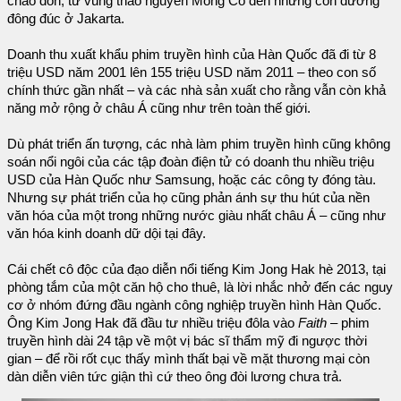
chào đón, từ vùng thảo nguyên Mông Cổ đến những con đường
đông đúc ở Jakarta.
Doanh thu xuất khẩu phim truyền hình của Hàn Quốc đã đi từ 8
triệu USD năm 2001 lên 155 triệu USD năm 2011 – theo con số
chính thức gần nhất – và các nhà sản xuất cho rằng vẫn còn khả
năng mở rộng ở châu Á cũng như trên toàn thế giới.
Dù phát triển ấn tượng, các nhà làm phim truyền hình cũng không
soán nổi ngôi của các tập đoàn điện tử có doanh thu nhiều triệu
USD của Hàn Quốc như Samsung, hoặc các công ty đóng tàu.
Nhưng sự phát triển của họ cũng phản ánh sự thu hút của nền
văn hóa của một trong những nước giàu nhất châu Á – cũng như
văn hóa kinh doanh dữ dội tại đây.
Cái chết cô độc của đạo diễn nổi tiếng Kim Jong Hak hè 2013, tại
phòng tắm của một căn hộ cho thuê, là lời nhắc nhở đến các nguy
cơ ở nhóm đứng đầu ngành công nghiệp truyền hình Hàn Quốc.
Ông Kim Jong Hak đã đầu tư nhiều triệu đôla vào
Faith
– phim
truyền hình dài 24 tập về một vị bác sĩ thẩm mỹ đi ngược thời
gian – để rồi rốt cục thấy mình thất bại về mặt thương mại còn
dàn diễn viên tức giận thì cứ theo ông đòi lương chưa trả.