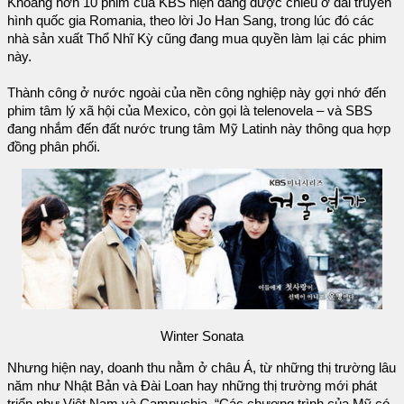
Khoảng hơn 10 phim của KBS hiện đang được chiếu ở đài truyền
hình quốc gia Romania, theo lời Jo Han Sang, trong lúc đó các
nhà sản xuất Thổ Nhĩ Kỳ cũng đang mua quyền làm lại các phim
này.
Thành công ở nước ngoài của nền công nghiệp này gợi nhớ đến
phim tâm lý xã hội của Mexico, còn gọi là telenovela – và SBS
đang nhắm đến đất nước trung tâm Mỹ Latinh này thông qua hợp
đồng phân phối.
Winter Sonata
Nhưng hiện nay, doanh thu nằm ở châu Á, từ những thị trường lâu
năm như Nhật Bản và Đài Loan hay những thị trường mới phát
triển như Việt Nam và Campuchia. “Các chương trình của Mỹ có