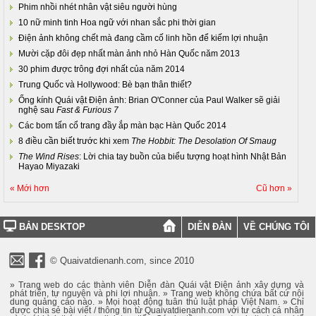
Phim nhồi nhét nhân vật siêu người hùng
10 nữ minh tinh Hoa ngữ với nhan sắc phi thời gian
Điện ảnh không chết mà đang cầm cố linh hồn để kiếm lợi nhuận
Mười cặp đôi đẹp nhất màn ảnh nhỏ Hàn Quốc năm 2013
30 phim được trông đợi nhất của năm 2014
Trung Quốc và Hollywood: Bè bạn thân thiết?
Ống kính Quái vật Điện ảnh: Brian O'Conner của Paul Walker sẽ giải
nghệ sau
Fast & Furious 7
Các bom tấn cổ trang đầy ắp màn bạc Hàn Quốc 2014
8 điều cần biết trước khi xem
The Hobbit: The Desolation Of Smaug
The Wind Rises
: Lời chia tay buồn của biểu tượng hoạt hình Nhật Bản
Hayao Miyazaki
« Mới hơn
Cũ hơn »
BẢN DESKTOP
DIỄN ĐÀN
VỀ CHÚNG TÔI
© Quaivatdienanh.com, since 2010
» Trang web do các thành viên Diễn đàn Quái vật Điện ảnh xây dựng và
phát triển, tự nguyện và phi lợi nhuận. » Trang web không chứa bất cứ nội
dung quảng cáo nào. » Mọi hoạt động tuân thủ luật pháp Việt Nam. » Chỉ
được chia sẻ bài viết / thông tin từ Quaivatdienanh.com với tư cách cá nhân