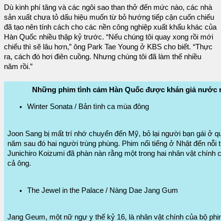
Dù kinh phí tăng và các ngôi sao than thở đến mức nào, các nhà
sản xuất chưa tỏ dấu hiệu muốn từ bỏ hướng tiếp cận cuốn chiếu
đã tạo nên tính cách cho các nền công nghiệp xuất khẩu khác của
Hàn Quốc nhiều thập kỷ trước. “Nếu chúng tôi quay xong rồi mới
chiếu thì sẽ lâu hơn,” ông Park Tae Young ở KBS cho biết. “Thực
ra, cách đó hơi điên cuồng. Nhưng chúng tôi đã làm thế nhiều
năm rồi.”
Những phim tình cảm Hàn Quốc được khán giả nước n
Winter Sonata / Bản tình ca mùa đông
Joon Sang bị mất trí nhớ chuyển đến Mỹ, bỏ lại người bạn gái ở qu
năm sau đó hai người trùng phùng. Phim nổi tiếng ở Nhật đến nỗi t
Junichiro Koizumi đã phàn nàn rằng một trong hai nhân vật chính c
cả ông.
The Jewel in the Palace / Nàng Dae Jang Gum
Jang Geum, một nữ ngự y thế kỷ 16, là nhân vật chính của bộ phi