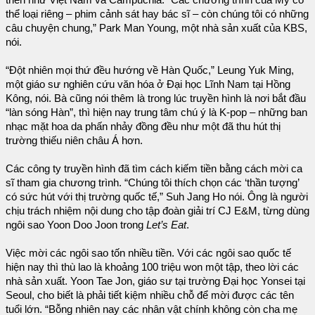
thể loại riêng – phim cảnh sát hay bác sĩ – còn chúng tôi có những
câu chuyện chung,” Park Man Young, một nhà sản xuất của KBS,
nói.
“Đột nhiên mọi thứ đều hướng về Hàn Quốc,” Leung Yuk Ming,
một giáo sư nghiên cứu văn hóa ở Đại học Lĩnh Nam tại Hồng
Kông, nói. Bà cũng nói thêm là trong lúc truyền hình là nơi bắt đầu
“làn sóng Hàn”, thì hiện nay trung tâm chú ý là K-pop – những ban
nhạc mặt hoa da phấn nhảy đồng đều như một đã thu hút thị
trường thiếu niên châu Á hơn.
Các công ty truyền hình đã tìm cách kiếm tiền bằng cách mời ca
sĩ tham gia chương trình. “Chúng tôi thích chọn các ‘thần tượng’
có sức hút với thị trường quốc tế,” Suh Jang Ho nói. Ông là người
chịu trách nhiệm nội dung cho tập đoàn giải trí CJ E&M, từng dùng
ngôi sao Yoon Doo Joon trong
Let’s Eat
.
Việc mời các ngôi sao tốn nhiều tiền. Với các ngôi sao quốc tế
hiện nay thì thù lao là khoảng 100 triệu won một tập, theo lời các
nhà sản xuất. Yoon Tae Jon, giáo sư tại trường Đại học Yonsei tại
Seoul, cho biết là phải tiết kiệm nhiều chỗ để mời được các tên
tuổi lớn. “Bỗng nhiên nay các nhân vật chính không còn cha mẹ