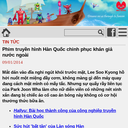
TIN TỨC
Phim truyền hình Hàn Quốc chinh phục khán giả
nước ngoài
09/01/2014
Mắt dán vào đĩa nghi ngút khói trước mặt, Lee Soo Kyong hồ
hởi nuốt một miệng đầy cơm, không màng gì đến máy quay
đang cách mặt mình có mấy tấc. Nhưng sự quấy rầy liên tục
của Park Joon Wha làm cho nữ diễn viên có những nét xinh
xắn đang bị chiếc áo cổ cao án bóng này không có cơ hội
thưởng thức bữa ăn.
Hallyu
: Bài học thành công của công nghiệp truyền
hình Hàn Quốc
Sức hút 'bất tận' của Làn sóng Hàn