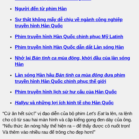
Người đến từ phim Hàn
Sự thật không mấy dễ chịu về ngành công nghiệp
truyền hình Hàn Quốc
Phim truyền hình Hàn Quốc chinh phục Mỹ Latinh
Phim truyền hình Hàn Quốc dẫn dắt Làn sóng Hàn
Nhớ lại
Bản tình ca mùa đông
, khởi đầu của làn sóng
Hàn
Làn sóng Hàn hậu
Bản tình ca mùa đông
đưa phim
truyền hình Hàn Quốc chinh phục thế giới
Phim truyền hình lịch sử hư cấu của Hàn Quốc
Hallyu
và những lợi ích kinh tế cho Hàn Quốc
“Cứ ăn hết sức!” vị đạo diễn của bộ phim
Let’s Eat
la lên, ra lệnh
cho cô từ sau hai màn hình và cặp kiếng gọng đen dày của ông.
“Nếu thức ăn nóng hãy thể hiện ra – để thấy được cô nuốt trọn!
Và thêm vào nhiều rau để trông cho đẹp hơn!”