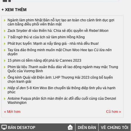
+ XEM THÊM
Ngành làm phim Nhật Bản nỗ lực tạo an toàn cho cảnh tình dục gợi
cảm bằng điều phối viên thân mật
Zack Snyder đi vào thiên hà: Chia sẻ độc quyền về
Rebel Moon
7 bất ngờ thú vị của lịch sử làm phim Hồng Kông
Phát trực tuyến: Mạnh ai nấy tăng giá - nhà nhà đều thua!
Tay lừa đảo thông minh muôn mặt Chun Woo Hee tạo
Cú lừa nên
duyên
15 phim có tiềm năng đột phá từ Cannes 2023
Phim tài liệu
Thanh xuân
thấu đáo về lao động ngành may mặc Trung
Quốc của Vương Binh
Ống kính Quái vật Điện ảnh: LHP Thượng Hải 2023 công bố tuyển
chọn tranh giải
Hiệp sĩ đen
5-8 Kim Woo Bin chuyển tải thông điệp tình yêu và hạnh
phúc
Antoine Fuqua phân tích màn
thiện ác đối đầu
cuối cùng của Denzel
Washington
« Mới hơn
Cũ hơn »
BẢN DESKTOP
DIỄN ĐÀN
VỀ CHÚNG TÔI