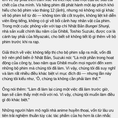
chết của cha mình. Và hãng phim đã phát hành một áp phích khó
hiểu cho bộ phim vào tháng 12 (ảnh), nhưng nó không nói gì khác
về bộ phim kể từ đó — không tóm tắt cốt truyện, không liệt kê diễn
viên lồng tiếng, không có gì về bối cảnh hay nhân vật của phim.
Trong một cuộc phỏng vấn với tạp chí Nhật Bản
Bungei Shunji
,
nhà sản xuất chính lâu năm của Ghibli, Toshio Suzuki, được coi là
cánh tay phải của Miyazaki, cho biết sẽ không tiết lộ gì thêm về bộ
phim trước khi ra rạp.
Giải thích về việc không tiếp thị cho bộ phim sắp ra mắt, vốn đã
trở nên phổ biến ở Nhật Bản, Suzuki nói: “Là một phần trong hoạt
động của công ty, bao năm qua Ghibli muốn mọi người đến xem
những bộ phim mà chúng tôi đã làm. Vì vậy, chúng tôi đã suy nghĩ
và làm rất nhiều điều khác biệt vì mục đích đó — nhưng lần này
chúng tôi kiểu như, ‘Ồ, chúng ta không cần phải làm thế.’”
Ông nói thêm: “Làm đi làm lại cùng một việc đã làm trước giờ,
bạn sẽ cảm thấy mệt mỏi với nó. Vì vậy, chúng tôi muốn làm điều
gì đó khác biệt.”
Những người hâm mộ ngôi nhà anime huyền thoại, vốn từ lâu ưu
tiên trải nghiệm thuần túy các tác phẩm của họ hơn là cân nhắc