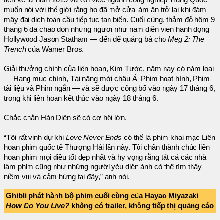
muốn nói với thế giới rằng họ đã mở cửa làm ăn trở lại khi đám
mây đại dịch toàn cầu tiếp tục tan biến. Cuối cùng, thảm đỏ hôm 9
tháng 6 đã chào đón những người như nam diễn viên hành động
Hollywood Jason Statham — đến để quảng bá cho
Meg 2: The
Trench
của Warner Bros.
Giải thưởng chính của liên hoan, Kim Tước, năm nay có năm loại
— Hạng mục chính, Tài năng mới châu Á, Phim hoạt hình, Phim
tài liệu và Phim ngắn — và sẽ được công bố vào ngày 17 tháng 6,
trong khi liên hoan kết thúc vào ngày 18 tháng 6.
Chắc chắn Hàn Diên sẽ có cơ hội lớn.
“Tôi rất vinh dự khi
Love Never Ends
có thể là phim khai mạc Liên
hoan phim quốc tế Thượng Hải lần này. Tôi chân thành chúc liên
hoan phim mọi điều tốt đẹp nhất và hy vọng rằng tất cả các nhà
làm phim cũng như những người yêu điện ảnh có thể tìm thấy
niềm vui và cảm hứng tại đây,” anh nói.
Ghibli phát hành bộ phim cuối cùng của Hayao Miyazaki
How Do You Live?
không có trailer, không tiếp thị quảng cáo