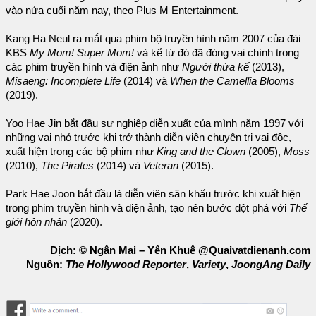
vào nửa cuối năm nay, theo Plus M Entertainment.
Kang Ha Neul ra mắt qua phim bộ truyền hình năm 2007 của đài
KBS
My Mom! Super Mom!
và kể từ đó đã đóng vai chính trong
các phim truyền hình và điện ảnh như
Người thừa kế
(2013),
Misaeng: Incomplete Life
(2014) và
When the Camellia Blooms
(2019).
Yoo Hae Jin bắt đầu sự nghiệp diễn xuất của mình năm 1997 với
những vai nhỏ trước khi trở thành diễn viên chuyên trị vai độc,
xuất hiện trong các bộ phim như
King and the Clown
(2005),
Moss
(2010),
The Pirates
(2014) và
Veteran
(2015).
Park Hae Joon bắt đầu là diễn viên sân khấu trước khi xuất hiện
trong phim truyền hình và điện ảnh, tạo nên bước đột phá với
Thế
giới hôn nhân
(2020).
Dịch: © Ngân Mai – Yên Khuê @Quaivatdienanh.com
Nguồn:
The Hollywood Reporter
,
Variety
,
JoongAng Daily