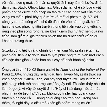
về mặt thương mại, sẽ nhận ra quyết định này là một bước đi rất
đậm chất Studio Ghibli. Lâu nay, Ghibli đã hạn chế số lượng vật
phẩm có thể được cấp phép và tạo ra từ các nhân vật của mình,
vì sợ có thể bị phơi bày quá mức và mất đi phép thuật. Và khi
công ty ra mắt công viên chủ đề đầu tiên vào năm ngoái, họ đã
hạn chế các phương tiện truyền thông tiên tiến vào công viên, lo
rằng việc phủ sóng rộng rãi sẽ khiến điểm thu hút trở nên quá nổi
tiếng, làm giảm đi giá trị thiên nhiên mà nó được thiết kế để du
khách thưởng thức.
Suzuki cũng tiết lộ rằng chính lời khen của Miyazaki về tấm áp
phích đầu tiên là lý do tối hậu thuyết phục ông thực hiện một cách
tiếp cận đơn giản và táo bạo như vậy để phát hành bộ phim.
Ông giải thích: “Tôi đã tham gia kể từ
Nausicaä of the Valley of the
Wind
(1984), nhưng đây là lần đầu tiên Hayao Miyazaki thực sự
khen ngợi tôi. ‘Suzuki-san, cái này thật tuyệt vời. Đây là tấm áp
phích đẹp nhất mà anh từng làm,’ ông ấy nói. Tôi cảm thấy như đó
là một gợi ý, vì vậy tôi quyết định, ‘Hãy chỉ sử dụng một tấm áp
phích này để tiếp thị.’ Vì vậy, không có trailer hay quảng cáo
truyền hình nào cả... Không có quảng cáo trên báo. Trong sâu
thẳm, tôi nghĩ đây là điều mà khán giả ngầm mong muốn.”