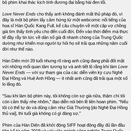
bộ phim khai thác kịch tính đương đại bằng hài đen tối.
Love Never Ends
cho thấy anh không đánh mất thủ pháp đó, vì
đây là một bộ phim lấy cảm hứng từ một webcomic nổi tiếng của
họa sĩ Hàn Quốc Kang Full, kể câu chuyện về một cặp vợ chồng
già tìm thấy tình yêu cho đến cuối đời. Đến vào thời điểm mà thực
tế đầy rẫy tin tức về dân số già đi nhanh chóng của Trung Quốc
dường như khiến mọi người tự hỏi họ sẽ trải qua những năm cuối
đời như thế nào.
Hàn Diên mới 39 tuổi nhưng rõ ràng anh cũng đang phải đối mặt
với những mối quan tâm tương tự và anh tiết lộ rằng khi làm
Love
Never Ends
— với sự tham gia của các diễn viên kỳ cựu Nghê
Đại Hồng và Huệ Anh Hồng — ít nhất anh cũng đã trải qua một số
lo lắng đó.
“Sau khi làm bộ phim này, tôi không còn sợ già nữa, thậm chí tôi
còn cảm thấy nhẹ nhõm,” đạo diễn nói bên lề liên hoan phim. “Nếu
tôi có thể tự do và dũng cảm như Già Thường [do Nghê Đại Hồng
thủ vai], thì tuổi già không có gì đáng sợ.”
Phim của Hàn Diên đã khởi động SIFF hoạt động đầy đủ lần đầu
tiên kể từ năm 2019 và với việc ngành công nghiệp Trung Quốc