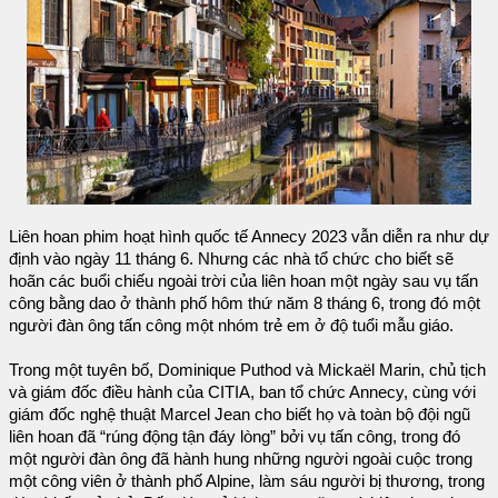
Liên hoan phim hoạt hình quốc tế Annecy 2023 vẫn diễn ra như dự
định vào ngày 11 tháng 6. Nhưng các nhà tổ chức cho biết sẽ
hoãn các buổi chiếu ngoài trời của liên hoan một ngày sau vụ tấn
công bằng dao ở thành phố hôm thứ năm 8 tháng 6, trong đó một
người đàn ông tấn công một nhóm trẻ em ở độ tuổi mẫu giáo.
Trong một tuyên bố, Dominique Puthod và Mickaël Marin, chủ tịch
và giám đốc điều hành của CITIA, ban tổ chức Annecy, cùng với
giám đốc nghệ thuật Marcel Jean cho biết họ và toàn bộ đội ngũ
liên hoan đã “rúng động tận đáy lòng” bởi vụ tấn công, trong đó
một người đàn ông đã hành hung những người ngoài cuộc trong
một công viên ở thành phố Alpine, làm sáu người bị thương, trong