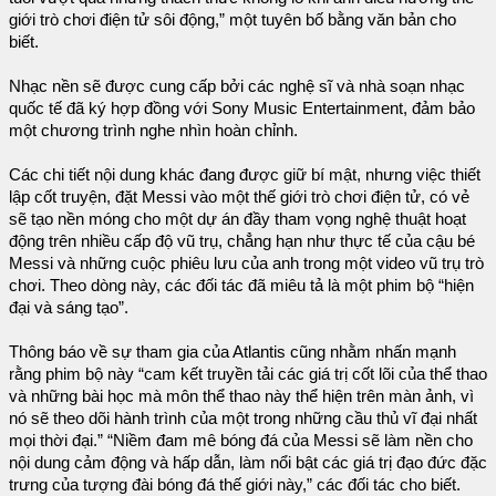
giới trò chơi điện tử sôi động,” một tuyên bố bằng văn bản cho
biết.
Nhạc nền sẽ được cung cấp bởi các nghệ sĩ và nhà soạn nhạc
quốc tế đã ký hợp đồng với Sony Music Entertainment, đảm bảo
một chương trình nghe nhìn hoàn chỉnh.
Các chi tiết nội dung khác đang được giữ bí mật, nhưng việc thiết
lập cốt truyện, đặt Messi vào một thế giới trò chơi điện tử, có vẻ
sẽ tạo nền móng cho một dự án đầy tham vọng nghệ thuật hoạt
động trên nhiều cấp độ vũ trụ, chẳng hạn như thực tế của cậu bé
Messi và những cuộc phiêu lưu của anh trong một video vũ trụ trò
chơi. Theo dòng này, các đối tác đã miêu tả là một phim bộ “hiện
đại và sáng tạo”.
Thông báo về sự tham gia của Atlantis cũng nhằm nhấn mạnh
rằng phim bộ này “cam kết truyền tải các giá trị cốt lõi của thể thao
và những bài học mà môn thể thao này thể hiện trên màn ảnh, vì
nó sẽ theo dõi hành trình của một trong những cầu thủ vĩ đại nhất
mọi thời đại.” “Niềm đam mê bóng đá của Messi sẽ làm nền cho
nội dung cảm động và hấp dẫn, làm nổi bật các giá trị đạo đức đặc
trưng của tượng đài bóng đá thế giới này,” các đối tác cho biết.