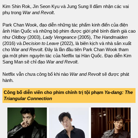
Kim Shin Rok, Jin Seon Kyu và Jung Sung Il đảm nhận các vai
phụ trong
War and Revolt
.
Park Chan Wook, đạo diễn những tác phẩm kinh điển của điện
ảnh Hàn Quốc và những bộ phim được giới phê bình đánh giá cao
như
Oldboy
(2003),
Lady Vengeance
(2005),
The Handmaiden
(2016) và
Decision to Leave
(2022), là biên kịch và nhà sản xuất
cho
War and Revolt
. Đây là lần đầu tiên Park Chan Wook tham
gia một phim nguyên tác của Netflix tại Hàn Quốc. Đạo diễn Kim
Sang Man sẽ chỉ đạo
War and Revolt
.
Netflix vẫn chưa công bố khi nào
War and Revolt
sẽ được phát
hành.
Công bố diễn viên cho phim chính trị tội phạm
Ya-dang: The
Triangular Connection