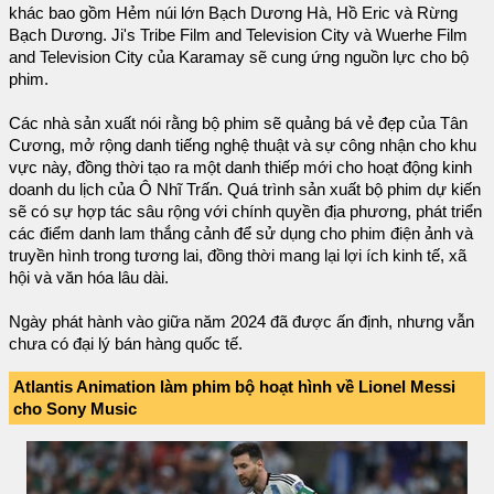
khác bao gồm Hẻm núi lớn Bạch Dương Hà, Hồ Eric và Rừng
Bạch Dương. Ji's Tribe Film and Television City và Wuerhe Film
and Television City của Karamay sẽ cung ứng nguồn lực cho bộ
phim.
Các nhà sản xuất nói rằng bộ phim sẽ quảng bá vẻ đẹp của Tân
Cương, mở rộng danh tiếng nghệ thuật và sự công nhận cho khu
vực này, đồng thời tạo ra một danh thiếp mới cho hoạt động kinh
doanh du lịch của Ô Nhĩ Trấn. Quá trình sản xuất bộ phim dự kiến
sẽ có sự hợp tác sâu rộng với chính quyền địa phương, phát triển
các điểm danh lam thắng cảnh để sử dụng cho phim điện ảnh và
truyền hình trong tương lai, đồng thời mang lại lợi ích kinh tế, xã
hội và văn hóa lâu dài.
Ngày phát hành vào giữa năm 2024 đã được ấn định, nhưng vẫn
chưa có đại lý bán hàng quốc tế.
Atlantis Animation làm phim bộ hoạt hình về Lionel Messi
cho Sony Music