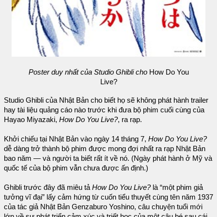
Poster duy nhất của Studio Ghibli cho
How Do You
Live?
Studio Ghibli của Nhật Bản cho biết họ sẽ không phát hành trailer
hay tài liệu quảng cáo nào trước khi đưa bộ phim cuối cùng của
Hayao Miyazaki,
How Do You Live?
, ra rạp.
Khởi chiếu tại Nhật Bản vào ngày 14 tháng 7,
How Do You Live?
dễ dàng trở thành bộ phim được mong đợi nhất ra rạp Nhật Bản
bao năm — và người ta biết rất ít về nó. (Ngày phát hành ở Mỹ và
quốc tế của bộ phim vẫn chưa được ấn định.)
Ghibli trước đây đã miêu tả
How Do You Live?
là “một phim giả
tưởng vĩ đại” lấy cảm hứng từ cuốn tiểu thuyết cùng tên năm 1937
của tác giả Nhật Bản Genzaburo Yoshino, câu chuyện tuổi mới
lớn về sự phát triển cảm xúc và triết học của một cậu bé sau cái