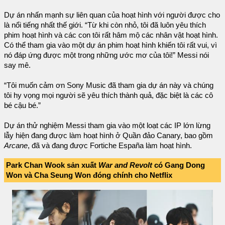
Dự án nhấn mạnh sự liên quan của hoạt hình với người được cho
là nổi tiếng nhất thế giới. “Từ khi còn nhỏ, tôi đã luôn yêu thích
phim hoạt hình và các con tôi rất hâm mộ các nhân vật hoạt hình.
Có thể tham gia vào một dự án phim hoạt hình khiến tôi rất vui, vì
nó đáp ứng được một trong những ước mơ của tôi!” Messi nói
say mê.
“Tôi muốn cảm ơn Sony Music đã tham gia dự án này và chúng
tôi hy vọng mọi người sẽ yêu thích thành quả, đặc biệt là các cô
bé cậu bé.”
Dự án thử nghiệm Messi tham gia vào một loạt các IP lớn lừng
lẫy hiện đang được làm hoạt hình ở Quần đảo Canary, bao gồm
Arcane
, đã và đang được Fortiche España làm hoạt hình.
Park Chan Wook sản xuất
War and Revolt
có Gang Dong
Won và Cha Seung Won đóng chính cho Netflix