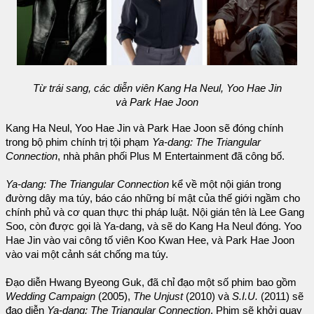
Từ trái sang, các diễn viên Kang Ha Neul, Yoo Hae Jin
và Park Hae Joon
Kang Ha Neul, Yoo Hae Jin và Park Hae Joon sẽ đóng chính
trong bộ phim chính trị tội phạm
Ya-dang: The Triangular
Connection
, nhà phân phối Plus M Entertainment đã công bố.
Ya-dang: The Triangular Connection
kể về một nội gián trong
đường dây ma túy, báo cáo những bí mật của thế giới ngầm cho
chính phủ và cơ quan thực thi pháp luật. Nội gián tên là Lee Gang
Soo, còn được gọi là Ya-dang, và sẽ do Kang Ha Neul đóng. Yoo
Hae Jin vào vai công tố viên Koo Kwan Hee, và Park Hae Joon
vào vai một cảnh sát chống ma túy.
Đạo diễn Hwang Byeong Guk, đã chỉ đạo một số phim bao gồm
Wedding Campaign
(2005),
The Unjust
(2010) và
S.I.U.
(2011) sẽ
đạo diễn
Ya-dang: The Triangular Connection
. Phim sẽ khởi quay