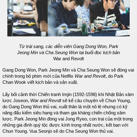
Từ trái sang, các diễn viên Gang Dong Won, Park
Jeong Min và Cha Seung Won tại buổi đọc kịch bản
War and Revolt
Gang Dong Won, Park Jeong Min và Cha Seung Won sẽ đóng vai
chính trong bộ phim mới của Netflix
War and Revolt
, do Park
Chan Wook viết kịch bản và sản xuất.
Lấy bối cảnh thời Chiến tranh Imjin (1592-1598) khi Nhật Bản xâm
lược Joseon,
War and Revolt
sẽ kể câu chuyện về Chun Young,
do Gang Dong Won thủ vai, xuất thân là một nô lệ nhưng có kỹ
năng đấu kiếm siêu hạng và tham gia kháng chiến chống xâm
lược. Park Jeong Min đóng vai Jong Ryeo, con trai của một trong
những gia đình quý tộc được kính trọng nhất nước, kết bạn với
Chun Young. Vua Seonjo sẽ do Cha Seung Won thủ vai.