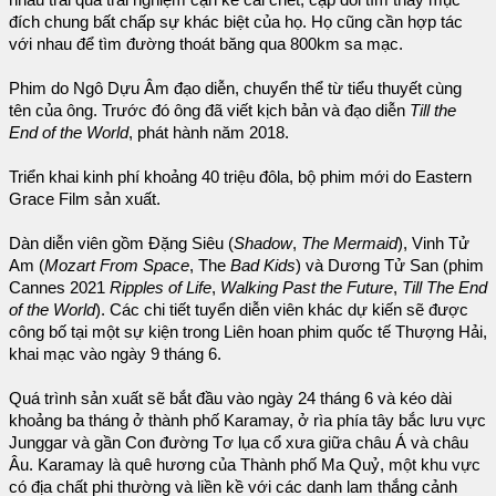
nhau trải qua trải nghiệm cận kề cái chết, cặp đôi tìm thấy mục
đích chung bất chấp sự khác biệt của họ. Họ cũng cần hợp tác
với nhau để tìm đường thoát băng qua 800km sa mạc.
Phim do Ngô Dựu Âm đạo diễn, chuyển thể từ tiểu thuyết cùng
tên của ông. Trước đó ông đã viết kịch bản và đạo diễn
Till the
End of the World
, phát hành năm 2018.
Triển khai kinh phí khoảng 40 triệu đôla, bộ phim mới do Eastern
Grace Film sản xuất.
Dàn diễn viên gồm Đặng Siêu (
Shadow
,
The Mermaid
), Vinh Tử
Am (
Mozart From Space
, The
Bad Kids
) và Dương Tử San (phim
Cannes 2021
Ripples of Life
,
Walking Past the Future
,
Till The End
of the World
). Các chi tiết tuyển diễn viên khác dự kiến sẽ được
công bố tại một sự kiện trong Liên hoan phim quốc tế Thượng Hải,
khai mạc vào ngày 9 tháng 6.
Quá trình sản xuất sẽ bắt đầu vào ngày 24 tháng 6 và kéo dài
khoảng ba tháng ở thành phố Karamay, ở rìa phía tây bắc lưu vực
Junggar và gần Con đường Tơ lụa cổ xưa giữa châu Á và châu
Âu. Karamay là quê hương của Thành phố Ma Quỷ, một khu vực
có địa chất phi thường và liền kề với các danh lam thắng cảnh