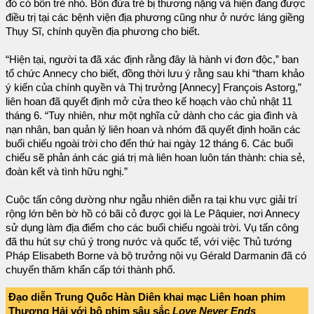
đó có bốn trẻ nhỏ. Bốn đứa trẻ bị thương nặng và hiện đang được
điều trị tại các bệnh viện địa phương cũng như ở nước láng giềng
Thụy Sĩ, chính quyền địa phương cho biết.
“Hiện tại, người ta đã xác định rằng đây là hành vi đơn độc,” ban
tổ chức Annecy cho biết, đồng thời lưu ý rằng sau khi “tham khảo
ý kiến ​​của chính quyền và Thị trưởng [Annecy] François Astorg,”
liên hoan đã quyết định mở cửa theo kế hoạch vào chủ nhật 11
tháng 6. “Tuy nhiên, như một nghĩa cử dành cho các gia đình và
nạn nhân, ban quản lý liên hoan và nhóm đã quyết định hoãn các
buổi chiếu ngoài trời cho đến thứ hai ngày 12 tháng 6. Các buổi
chiếu sẽ phản ánh các giá trị mà liên hoan luôn tán thành: chia sẻ,
đoàn kết và tình hữu nghị.”
Cuộc tấn công dường như ngẫu nhiên diễn ra tại khu vực giải trí
rộng lớn bên bờ hồ có bãi cỏ được gọi là Le Pâquier, nơi Annecy
sử dụng làm địa điểm cho các buổi chiếu ngoài trời. Vụ tấn công
đã thu hút sự chú ý trong nước và quốc tế, với việc Thủ tướng
Pháp Elisabeth Borne và bộ trưởng nội vụ Gérald Darmanin đã có
chuyến thăm khẩn cấp tới thành phố.
Đạo diễn Trung Quốc Hàn Diên khai mạc Liên hoan phim
Thượng Hải với bộ phim sâu sắc
Love Never Ends