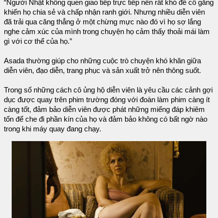
“Người Nhật không quen giao tiếp trực tiếp nên rất khó để cố gắng
khiến họ chia sẻ và chấp nhận ranh giới. Nhưng nhiều diễn viên
đã trải qua căng thẳng ở một chừng mực nào đó vì họ sợ lắng
nghe cảm xúc của mình trong chuyện họ cảm thấy thoải mái làm
gì với cơ thể của họ.”
Asada thường giúp cho những cuộc trò chuyện khó khăn giữa
diễn viên, đạo diễn, trang phục và sản xuất trở nên thông suốt.
Trong số những cách cô ủng hộ diễn viên là yêu cầu các cảnh gợi
dục được quay trên phim trường đóng với đoàn làm phim càng ít
càng tốt, đảm bảo diễn viên được phát những miếng đáp khiêm
tốn để che đi phần kín của họ và đảm bảo không có bất ngờ nào
trong khi máy quay đang chạy.