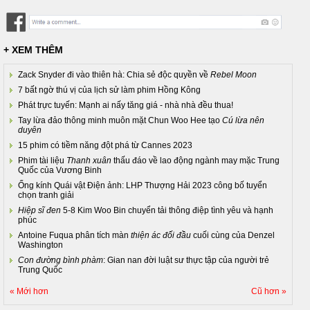
+ XEM THÊM
Zack Snyder đi vào thiên hà: Chia sẻ độc quyền về
Rebel Moon
7 bất ngờ thú vị của lịch sử làm phim Hồng Kông
Phát trực tuyến: Mạnh ai nấy tăng giá - nhà nhà đều thua!
Tay lừa đảo thông minh muôn mặt Chun Woo Hee tạo
Cú lừa nên
duyên
15 phim có tiềm năng đột phá từ Cannes 2023
Phim tài liệu
Thanh xuân
thấu đáo về lao động ngành may mặc Trung
Quốc của Vương Binh
Ống kính Quái vật Điện ảnh: LHP Thượng Hải 2023 công bố tuyển
chọn tranh giải
Hiệp sĩ đen
5-8 Kim Woo Bin chuyển tải thông điệp tình yêu và hạnh
phúc
Antoine Fuqua phân tích màn
thiện ác đối đầu
cuối cùng của Denzel
Washington
Con đường bình phàm
: Gian nan đời luật sư thực tập của người trẻ
Trung Quốc
« Mới hơn
Cũ hơn »