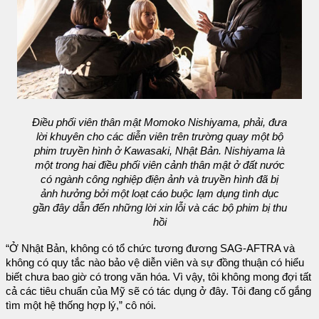
Điều phối viên thân mật Momoko Nishiyama, phải, đưa
lời khuyên cho các diễn viên trên trường quay một bộ
phim truyền hình ở Kawasaki, Nhật Bản. Nishiyama là
một trong hai điều phối viên cảnh thân mật ở đất nước
có ngành công nghiệp điện ảnh và truyền hình đã bị
ảnh hưởng bởi một loạt cáo buộc lạm dụng tình dục
gần đây dẫn đến những lời xin lỗi và các bộ phim bị thu
hồi
“Ở Nhật Bản, không có tổ chức tương đương SAG-AFTRA và
không có quy tắc nào bảo vệ diễn viên và sự đồng thuận có hiểu
biết chưa bao giờ có trong văn hóa. Vì vậy, tôi không mong đợi tất
cả các tiêu chuẩn của Mỹ sẽ có tác dụng ở đây. Tôi đang cố gắng
tìm một hệ thống hợp lý,” cô nói.