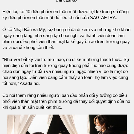
thể của họ”
Hiện tại, có 40 điều phối viên thân mật được liệt kê trong sổ đăng
ký điều phối viên thân mật đủ tiêu chuẩn của SAG-AFTRA.
Ở cả Nhật Bản và Mỹ, sự bùng nổ đã đi kèm với những khó khăn
ngày càng tăng, nhà sáng tạo hoài nghi và thành viên đoàn làm
phim coi điều phối viên thân mật là kẻ gây ồn ào trên trường quay
và là xa xỉ không cần thiết.
“Như với bất kỳ vai trò mới nào, nó đi kèm những thách thức. Sự
hiện diện của tôi trên trường quay không phải lúc nào cũng được
chào đón ngay từ đầu và nhiều người ngạc nhiên vì đó là một cơ
hội sáng tạo. Diễn viên càng cảm thấy an toàn, họ làm việc càng
tốt hơn,” Asada nói.
Cô nói thêm rằng nhiều người ban đầu phản đối ý tưởng có điều
phối viên thân mật trên phim trường đã thay đổi quyết định của họ
khi quá trình sản xuất kết thúc.