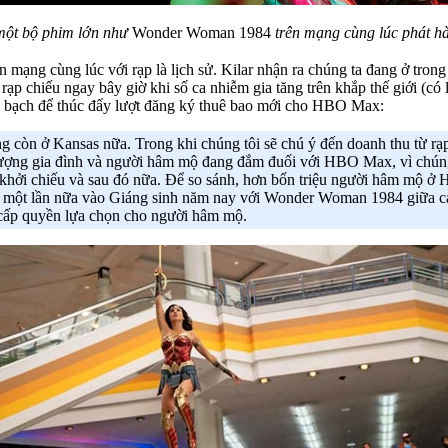
một bộ phim lớn như
Wonder Woman 1984
trên mạng cùng lúc phát hà
n mạng cùng lúc với rạp là lịch sử. Kilar nhận ra chúng ta đang ở t
ạp chiếu ngay bây giờ khi số ca nhiễm gia tăng trên khắp thế giới (có
inh bạch để thúc đẩy lượt đăng ký thuê bao mới cho HBO Max:
ng còn ở Kansas nữa. Trong khi chúng tôi sẽ chú ý đến doanh thu từ rạ
lượng gia đình và người hâm mộ đang đắm đuối với HBO Max, vì chún
khởi chiếu và sau đó nữa. Để so sánh, hơn bốn triệu người hâm mộ ở
ra một lần nữa vào Giáng sinh năm nay với Wonder Woman 1984 giữa 
 cấp quyền lựa chọn cho người hâm mộ.