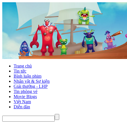
Trang chủ
Tin tức
Bình luận phim
Nhân vật & Sự kiện
Giải thưởng - LHP
Tin phòng vé
Movie Blogs
Việt Nam
Diễn đàn