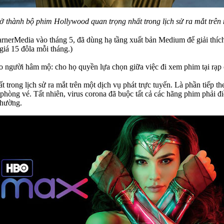
rở thành bộ phim Hollywood quan trọng nhất trong lịch sử ra mắt trên 
arnerMedia vào tháng 5, đã dùng hạ tầng xuất bản Medium để giải thích
iá 15 đôla mỗi tháng.)
vào người hâm mộ: cho họ quyền lựa chọn giữa việc đi xem phim tại rạ
trong lịch sử ra mắt trên một dịch vụ phát trực tuyến. Là phần tiếp t
u phòng vé. Tất nhiên, virus corona đã buộc tất cả các hãng phim phải đ
thường.