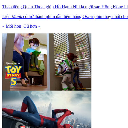
Thạo tiếng Quan Thoại giúp Hồ Hạnh Nhi là ngôi sao Hồng Kông hiế
Liệu
Mank
có trở thành phim đầu tiên thắng Oscar phim hay nhất cho
« Mới hơn
Cũ hơn »