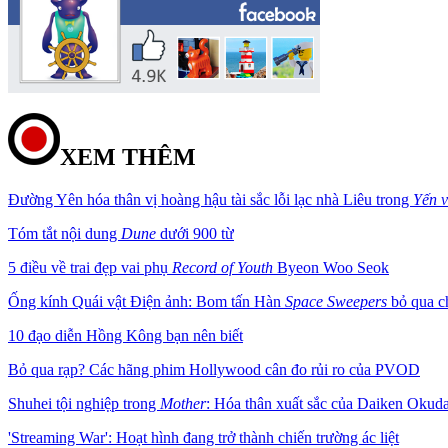
XEM THÊM
Đường Yên hóa thân vị hoàng hậu tài sắc lỗi lạc nhà Liêu trong
Yến v
Tóm tắt nội dung
Dune
dưới 900 từ
5 điều về trai đẹp vai phụ
Record of Youth
Byeon Woo Seok
Ống kính Quái vật Điện ảnh: Bom tấn Hàn
Space Sweepers
bỏ qua ch
10 đạo diễn Hồng Kông bạn nên biết
Bỏ qua rạp? Các hãng phim Hollywood cân đo rủi ro của PVOD
Shuhei tội nghiệp trong
Mother
: Hóa thân xuất sắc của Daiken Okudai
'Streaming War': Hoạt hình đang trở thành chiến trường ác liệt