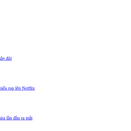
ân đài
iếu rạp lên Netflix
ra lần đầu ra mắt