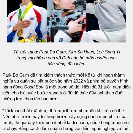
Từ trái sang: Park Bo Gum, Kim So Hyun, Lee Sang Yi
trong vai những nhà vô địch các bộ môn quyền anh,
bắn súng, đấu kiếm
Park Bo Gum đã tìm kiếm thách thức mới kể từ khi hoàn thành
nghĩa vụ quân sự bắt buộc vào năm 2022 và phim bộ truyền hình
hành động
Good Boy
là một trong số đó. Hiện đã 31 tuổi, nam diễn
viên cho biết việc bước sang tuổi 30 đã thúc đẩy anh theo đuổi
những lựa chọn táo bạo hơn.
“Tôi khao khát mãnh liệt thử mọi thứ mình muốn khi còn có thể.
Nếu như trước nay tôi từng bước xây dựng danh mục phim của
mình, thì giờ đây tôi muốn ít nhất là đi nhanh, nếu không muốn nói
là chạy. Bằng cách đảm nhận những vai diễn, nghề nghiệp và thể