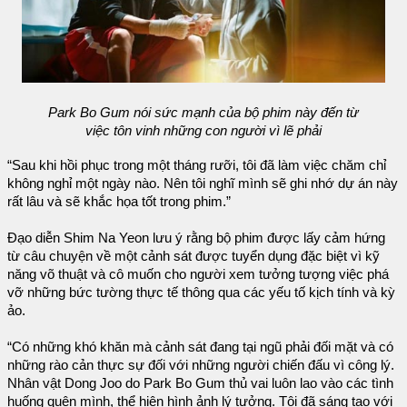
Park Bo Gum nói sức mạnh của bộ phim này đến từ
việc tôn vinh những con người vì lẽ phải
“Sau khi hồi phục trong một tháng rưỡi, tôi đã làm việc chăm chỉ
không nghỉ một ngày nào. Nên tôi nghĩ mình sẽ ghi nhớ dự án này
rất lâu và sẽ khắc họa tốt trong phim.”
Đạo diễn Shim Na Yeon lưu ý rằng bộ phim được lấy cảm hứng
từ câu chuyện về một cảnh sát được tuyển dụng đặc biệt vì kỹ
năng võ thuật và cô muốn cho người xem tưởng tượng việc phá
vỡ những bức tường thực tế thông qua các yếu tố kịch tính và kỳ
ảo.
“Có những khó khăn mà cảnh sát đang tại ngũ phải đối mặt và có
những rào cản thực sự đối với những người chiến đấu vì công lý.
Nhân vật Dong Joo do Park Bo Gum thủ vai luôn lao vào các tình
huống quên mình, thể hiện hình ảnh lý tưởng. Tôi đã sáng tạo với