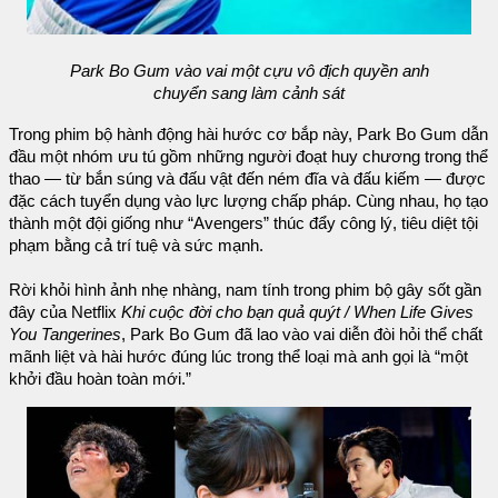
Park Bo Gum vào vai một cựu vô địch quyền anh
chuyển sang làm cảnh sát
Trong phim bộ hành động hài hước cơ bắp này, Park Bo Gum dẫn
đầu một nhóm ưu tú gồm những người đoạt huy chương trong thể
thao — từ bắn súng và đấu vật đến ném đĩa và đấu kiếm — được
đặc cách tuyển dụng vào lực lượng chấp pháp. Cùng nhau, họ tạo
thành một đội giống như “Avengers” thúc đẩy công lý, tiêu diệt tội
phạm bằng cả trí tuệ và sức mạnh.
Rời khỏi hình ảnh nhẹ nhàng, nam tính trong phim bộ gây sốt gần
đây của Netflix
Khi cuộc đời cho bạn quả quýt / When Life Gives
You Tangerines
, Park Bo Gum đã lao vào vai diễn đòi hỏi thể chất
mãnh liệt và hài hước đúng lúc trong thể loại mà anh gọi là “một
khởi đầu hoàn toàn mới.”