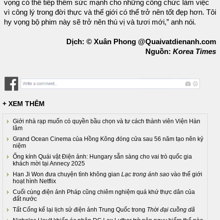
vọng có thể tiếp thêm sức mạnh cho những công chức làm việc
vì công lý trong đời thực và thế giới có thể trở nên tốt đẹp hơn. Tôi
hy vọng bộ phim này sẽ trở nên thú vị và tươi mới,” anh nói.
Dịch: © Xuân Phong @Quaivatdienanh.com
Nguồn:
Korea Times
+ XEM THÊM
Giới nhà rạp muốn có quyền bầu chọn và tư cách thành viên Viện Hàn
lâm
Grand Ocean Cinema của Hồng Kông đóng cửa sau 56 năm tạo nên kỷ
niệm
Ống kính Quái vật Điện ảnh: Hungary sẵn sàng cho vai trò quốc gia
khách mời tại Annecy 2025
Han Ji Won đưa chuyện tình không gian
Lạc trong ánh sao
vào thế giới
hoạt hình Netflix
Cuối cùng điện ảnh Pháp cũng chiêm nghiệm quá khứ thực dân của
đất nước
Tất Cống kể lại lịch sử điện ảnh Trung Quốc trong
Thời đại cuồng dã