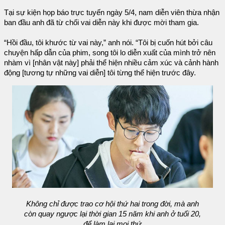
Tại sự kiện họp báo trực tuyến ngày 5/4, nam diễn viên thừa nhận
ban đầu anh đã từ chối vai diễn này khi được mời tham gia.
“Hồi đầu, tôi khước từ vai này,” anh nói. “Tôi bị cuốn hút bởi câu
chuyện hấp dẫn của phim, song tôi lo diễn xuất của mình trở nên
nhàm vì [nhân vật này] phải thể hiện nhiều cảm xúc và cảnh hành
động [tương tự những vai diễn] tôi từng thể hiện trước đây.
Không chỉ được trao cơ hội thứ hai trong đời, mà anh
còn quay ngược lại thời gian 15 năm khi anh ở tuổi 20,
để làm lại mọi thứ