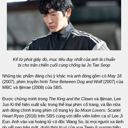
Kể từ phút giây đó, mục tiêu duy nhất của anh là chuẩn
bị cho trận chiến cuối cùng chống lại Jo Tae Seop
Những tác phẩm đáng chú ý khác mà anh đóng gồm có
May 18
(2007), phim truyền hình
Time Between Dog and Wolf
(2007) của
MBC và
Iljimae
(2008) của SBS.
Được chứng minh trong
The King and the Clown
và
Iljimae
, Lee
Jun Ki thể hiện xuất sắc trong thể loại phim cổ trang, và lần nữa
anh đóng chính trong phim cổ trang kỳ ảo
Moon Lovers: Scarlet
Heart Ryeo
(2016) trên SBS cùng với diễn viên kiêm ca sĩ Lee Ji
Eun. Anh vào vai hoàng tử cô độc Wang So, bị mọi người xa lánh
do vết sẹo trên mặt, dưới thời trị vì của vua Taejo ở vương triều