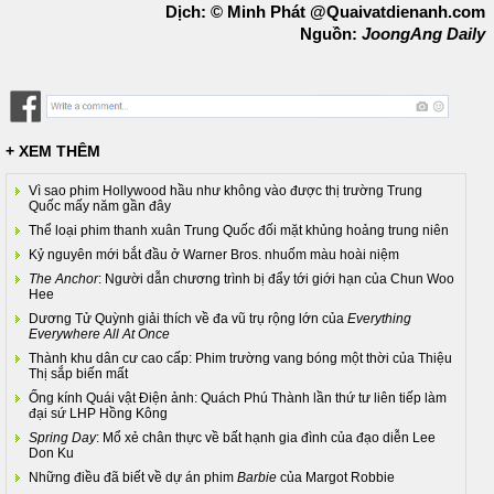
Dịch: © Minh Phát @Quaivatdienanh.com
Nguồn:
JoongAng Daily
+ XEM THÊM
Vì sao phim Hollywood hầu như không vào được thị trường Trung
Quốc mấy năm gần đây
Thể loại phim thanh xuân Trung Quốc đối mặt khủng hoảng trung niên
Kỷ nguyên mới bắt đầu ở Warner Bros. nhuốm màu hoài niệm
The Anchor
: Người dẫn chương trình bị đẩy tới giới hạn của Chun Woo
Hee
Dương Tử Quỳnh giải thích về đa vũ trụ rộng lớn của
Everything
Everywhere All At Once
Thành khu dân cư cao cấp: Phim trường vang bóng một thời của Thiệu
Thị sắp biến mất
Ống kính Quái vật Điện ảnh: Quách Phú Thành lần thứ tư liên tiếp làm
đại sứ LHP Hồng Kông
Spring Day
: Mổ xẻ chân thực về bất hạnh gia đình của đạo diễn Lee
Don Ku
Những điều đã biết về dự án phim
Barbie
của Margot Robbie