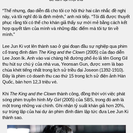
“Thế nhưng, đạo diễn đã cho tôi cơ hội thứ hai cân nhắc đề nghị
này, và tôi nghĩ đó là định mệnh,” anh nói tiếp. “Tôi đã được thuyết
phục rằng tôi có thể cho khán giả thấy sự mới mẻ bằng cách kết
hợp quyết tâm của mình và những đặc điểm mà tôi tự tin về
mình.”
Lee Jun Ki vọt lên thành sao ở giai đoạn đầu sự nghiệp qua phim
cổ trang đình đám
The King and the Clown
(2005) của đạo diễn
Lee Joon Ik. Anh vào vai chàng hề đường phố ẻo lả tên Gong Gil
thu hút sự chú ý của nhà vua, Yeonsan Gun, được xem là bạo
chúa khét tiếng nhất trong lịch sử triều đại Joseon (1392-1910).
Đây là phim có doanh thu cao thứ 15 trong lịch sử điện ảnh Hàn
Quốc, bán hơn 12,3 triệu vé.
Khi
The King and the Clown
thành công, đồng thời với việc phát
sóng phim truyền hình
My Girl
(2005) của SBS, trong đó anh là
một trong những vai chính. Ghi nhận tỷ suất khán giả hơn 20%,
sự trùng lặp của hai dự án phim đình đám lập tức đưa Lee Jun Ki
thành sao.