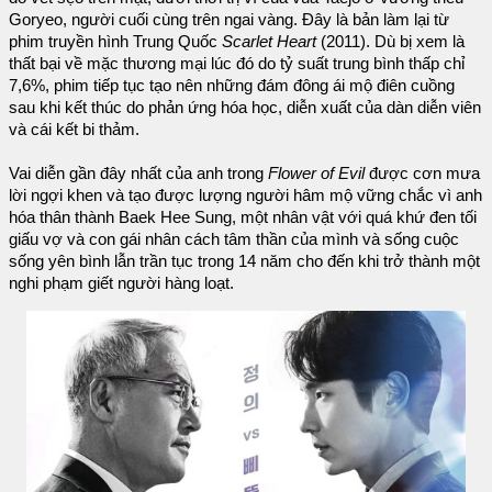
Goryeo, người cuối cùng trên ngai vàng. Đây là bản làm lại từ
phim truyền hình Trung Quốc
Scarlet Heart
(2011). Dù bị xem là
thất bại về mặc thương mại lúc đó do tỷ suất trung bình thấp chỉ
7,6%, phim tiếp tục tạo nên những đám đông ái mộ điên cuồng
sau khi kết thúc do phản ứng hóa học, diễn xuất của dàn diễn viên
và cái kết bi thảm.
Vai diễn gần đây nhất của anh trong
Flower of Evil
được cơn mưa
lời ngợi khen và tạo được lượng người hâm mộ vững chắc vì anh
hóa thân thành Baek Hee Sung, một nhân vật với quá khứ đen tối
giấu vợ và con gái nhân cách tâm thần của mình và sống cuộc
sống yên bình lẫn trần tục trong 14 năm cho đến khi trở thành một
nghi phạm giết người hàng loạt.