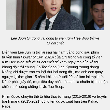
Lee Joon Gi trong vai công tố viên Kim Hee Woo trở về
từ cõi chết
Diễn viên Lee Jun Ki trở lại sau hai năm vắng bóng sau phim
truyền hình
Flower of Evil
(2020) của tvN trong vai công tố viên
Kim Hee Woo, trở về từ cõi chết để xem ngày tàn của kẻ thù
không đội trời chung, Jo Tae Seop (Lee Kyoung Young đóng).
Không chỉ được trao cơ hội thứ hai trong đời, mà anh còn quay
ngược lại thời gian 15 năm khi anh ở tuổi 20, để làm lại mọi thứ.
Kể từ phút giây đó, mục tiêu duy nhất của anh là chuẩn bị cho trận
chiến cuối cùng chống lại Jo Tae Seop.
Phim được chuyển thể từ tiểu thuyết mạng (2015-2016) và truyện
tranh mạng (2019-2021) cùng tên được xuất bản trên Kakao
Page.