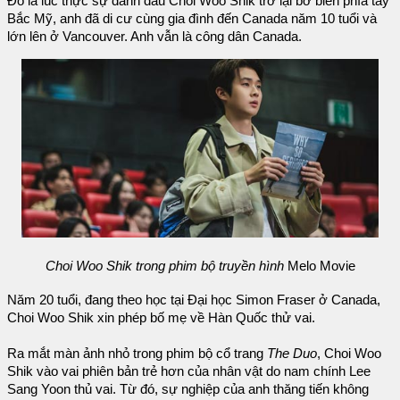
Đó là lúc thực sự đánh dấu Choi Woo Shik trở lại bờ biển phía tây
Bắc Mỹ, anh đã di cư cùng gia đình đến Canada năm 10 tuổi và
lớn lên ở Vancouver. Anh vẫn là công dân Canada.
Choi Woo
Shik
trong phim bộ truyền hình
Melo Movie
Năm 20 tuổi, đang theo học tại Đại học Simon Fraser ở Canada,
Choi Woo Shik xin phép bố mẹ về Hàn Quốc thử vai.
Ra mắt màn ảnh nhỏ trong phim bộ cổ trang
The Duo
, Choi Woo
Shik vào vai phiên bản trẻ hơn của nhân vật do nam chính Lee
Sang Yoon thủ vai. Từ đó, sự nghiệp của anh thăng tiến không