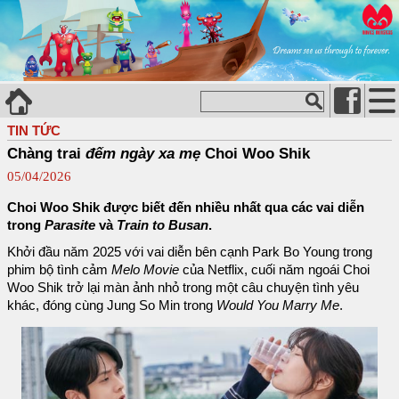
TIN TỨC
Chàng trai
đếm ngày xa mẹ
Choi Woo Shik
05/04/2026
Choi Woo Shik được biết đến nhiều nhất qua các vai diễn
trong
Parasite
và
Train to Busan
.
Khởi đầu năm 2025 với vai diễn bên cạnh Park Bo Young trong
phim bộ tình cảm
Melo Movie
của Netflix, cuối năm ngoái Choi
Woo Shik trở lại màn ảnh nhỏ trong một câu chuyện tình yêu
khác, đóng cùng Jung So Min trong
Would You Marry Me
.