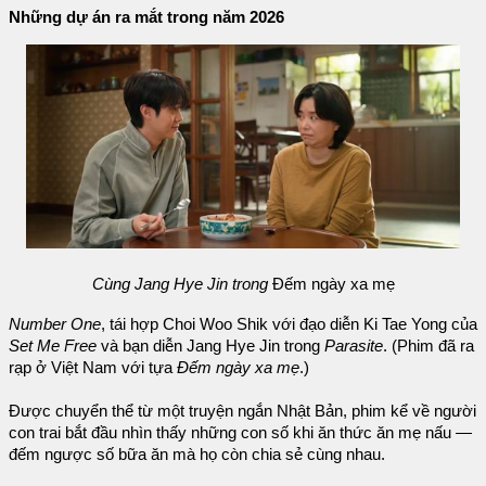
Những dự án ra mắt trong năm 2026
Cùng Jang Hye Jin trong
Đếm ngày xa mẹ
Number One
, tái hợp Choi Woo Shik với đạo diễn Ki Tae Yong của
Set Me Free
và bạn diễn Jang Hye Jin trong
Parasite
. (Phim đã ra
rạp ở Việt Nam với tựa
Đếm ngày xa mẹ
.)
Được chuyển thể từ một truyện ngắn Nhật Bản, phim kể về người
con trai bắt đầu nhìn thấy những con số khi ăn thức ăn mẹ nấu —
đếm ngược số bữa ăn mà họ còn chia sẻ cùng nhau.