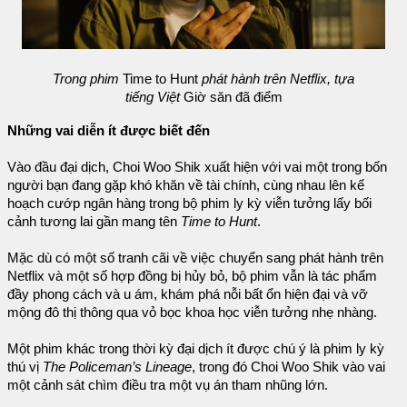
Trong phim
Time to Hunt
phát hành trên Netflix, tựa
tiếng Việt
Giờ săn đã điểm
Những vai diễn ít được biết đến
Vào đầu đại dịch, Choi Woo Shik xuất hiện với vai một trong bốn
người bạn đang gặp khó khăn về tài chính, cùng nhau lên kế
hoạch cướp ngân hàng trong bộ phim ly kỳ viễn tưởng lấy bối
cảnh tương lai gần mang tên
Time to Hunt
.
Mặc dù có một số tranh cãi về việc chuyển sang phát hành trên
Netflix và một số hợp đồng bị hủy bỏ, bộ phim vẫn là tác phẩm
đầy phong cách và u ám, khám phá nỗi bất ổn hiện đại và vỡ
mộng đô thị thông qua vỏ bọc khoa học viễn tưởng nhẹ nhàng.
Một phim khác trong thời kỳ đại dịch ít được chú ý là phim ly kỳ
thú vị
The Policeman’s Lineage
, trong đó Choi Woo Shik vào vai
một cảnh sát chìm điều tra một vụ án tham nhũng lớn.