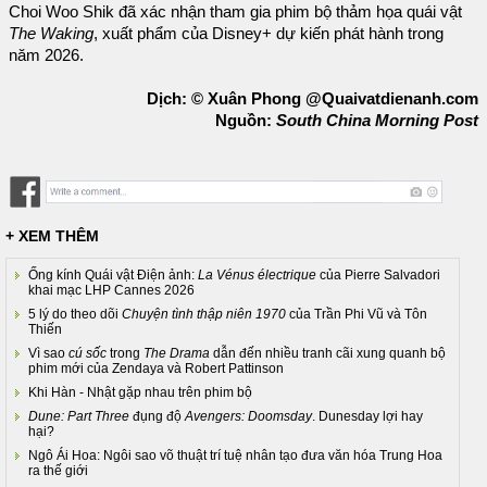
Choi Woo Shik đã xác nhận tham gia phim bộ thảm họa quái vật
The Waking
, xuất phẩm của Disney+ dự kiến phát hành trong
năm 2026.
Dịch: © Xuân Phong @Quaivatdienanh.com
Nguồn:
South China Morning Post
+ XEM THÊM
Ống kính Quái vật Điện ảnh:
La Vénus électrique
của Pierre Salvadori
khai mạc LHP Cannes 2026
5 lý do theo dõi
Chuyện tình thập niên 1970
của Trần Phi Vũ và Tôn
Thiến
Vì sao
cú sốc
trong
The Drama
dẫn đến nhiều tranh cãi xung quanh bộ
phim mới của Zendaya và Robert Pattinson
Khi Hàn - Nhật gặp nhau trên phim bộ
Dune: Part Three
đụng độ
Avengers: Doomsday
. Dunesday lợi hay
hại?
Ngô Ái Hoa: Ngôi sao võ thuật trí tuệ nhân tạo đưa văn hóa Trung Hoa
ra thế giới