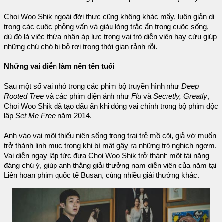
Choi Woo Shik ngoài đời thực cũng không khác mấy, luôn giản dị
trong các cuộc phỏng vấn và giàu lòng trắc ẩn trong cuộc sống,
dù đó là việc thừa nhận áp lực trong vai trò diễn viên hay cứu giúp
những chú chó bị bỏ rơi trong thời gian rảnh rỗi.
Những vai diễn làm nên tên tuổi
Sau một số vai nhỏ trong các phim bộ truyền hình như
Deep
Rooted Tree
và các phim điện ảnh như
Flu
và
Secretly, Greatly
,
Choi Woo Shik đã tạo dấu ấn khi đóng vai chính trong bộ phim độc
lập
Set Me Free
năm 2014.
Anh vào vai một thiếu niên sống trong trại trẻ mồ côi, giả vờ muốn
trở thành linh mục trong khi bí mật gây ra những trò nghịch ngợm.
Vai diễn ngay lập tức đưa Choi Woo Shik trở thành một tài năng
đáng chú ý, giúp anh thắng giải thưởng nam diễn viên của năm tại
Liên hoan phim quốc tế Busan, cùng nhiều giải thưởng khác.