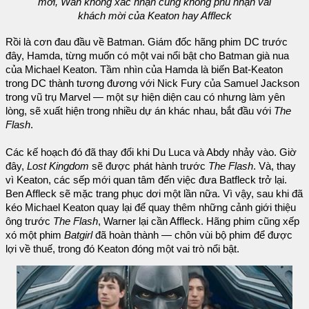
mới, Wan không xác nhận cũng không phủ nhận vai
khách mời của Keaton hay Affleck
Rồi là cơn đau đầu về Batman. Giám đốc hãng phim DC trước
đây, Hamda, từng muốn có một vai nổi bật cho Batman già nua
của Michael Keaton. Tầm nhìn của Hamda là biến Bat-Keaton
trong DC thành tương đương với Nick Fury của Samuel Jackson
trong vũ trụ Marvel — một sự hiện diện cau có nhưng làm yên
lòng, sẽ xuất hiện trong nhiều dự án khác nhau, bắt đầu với
The
Flash
.
Các kế hoạch đó đã thay đổi khi Du Luca và Abdy nhảy vào. Giờ
đây,
Lost Kingdom
sẽ được phát hành trước
The Flash
. Và, thay
vì Keaton, các sếp mới quan tâm đến việc đưa Batfleck trở lại.
Ben Affleck sẽ mặc trang phục dơi một lần nữa. Vì vậy, sau khi đã
kéo Michael Keaton quay lại để quay thêm những cảnh giới thiệu
ông trước
The Flash
, Warner lại cần Affleck. Hãng phim cũng xếp
xó một phim
Batgirl
đã hoàn thành — chôn vùi bộ phim để được
lợi về thuế, trong đó Keaton đóng một vai trò nổi bật.