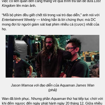
việc có liên quan đến căng thẳng về quá trình tra tấn để đưa
Lost
Kingdom
lên màn ảnh.
“Mỗi bộ phim đều giết chết tôi trong vai trò đạo diễn,” anh nói với
Entertainment Weekly
— không hẳn là lời chứng thực mà DC
mong đợi từ người giám sát loạt phim nhiều cá (cược) nhất của
họ.
Jason Mamoa với đạo diễn của
Aquaman
James Wan
(phải)
Wan đã bình phục. Nhưng phần
Aquaman
thứ hai tiếp tục chới với
khi đếm ngược đến ngày phát hành ngày 20 tháng 12. Giữa nhiều