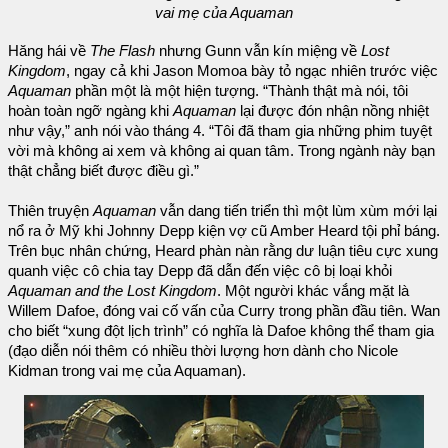
vai mẹ của Aquaman
Hăng hái về
The Flash
nhưng Gunn vẫn kín miệng về
Lost
Kingdom
, ngay cả khi Jason Momoa bày tỏ ngạc nhiên trước việc
Aquaman
phần một là một hiện tượng. “Thành thật mà nói, tôi
hoàn toàn ngỡ ngàng khi
Aquaman
lại được đón nhận nồng nhiệt
như vậy,” anh nói vào tháng 4. “Tôi đã tham gia những phim tuyệt
vời mà không ai xem và không ai quan tâm. Trong ngành này bạn
thật chẳng biết được điều gì.”
Thiên truyện
Aquaman
vẫn dang tiến triển thì một lùm xùm mới lại
nổ ra ở Mỹ khi Johnny Depp kiện vợ cũ Amber Heard tội phỉ báng.
Trên bục nhân chứng, Heard phàn nàn rằng dư luận tiêu cực xung
quanh việc cô chia tay Depp đã dẫn đến việc cô bị loại khỏi
Aquaman and the Lost Kingdom
. Một người khác vắng mặt là
Willem Dafoe, đóng vai cố vấn của Curry trong phần đầu tiên. Wan
cho biết “xung đột lịch trình” có nghĩa là Dafoe không thể tham gia
(đạo diễn nói thêm có nhiều thời lượng hơn dành cho Nicole
Kidman trong vai mẹ của Aquaman).