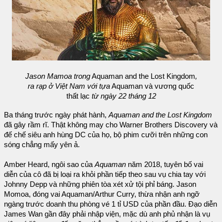
Jason Mamoa trong
Aquaman and the Lost Kingdom
,
ra rạp ở Việt Nam với tựa
Aquaman và vương quốc
thất lạc
từ ngày 22 tháng 12
Ba tháng trước ngày phát hành,
Aquaman and the Lost Kingdom
đã gây rầm rĩ. Thật không may cho Warner Brothers Discovery và
đế chế siêu anh hùng DC của họ, bộ phim cưỡi trên những con
sóng chẳng mấy yên ả.
Amber Heard, ngôi sao của
Aquaman
năm 2018, tuyên bố vai
diễn của cô đã bị loại ra khỏi phần tiếp theo sau vụ chia tay với
Johnny Depp và những phiên tòa xét xử tội phỉ báng. Jason
Momoa, đóng vai Aquaman/Arthur Curry, thừa nhận anh ngỡ
ngàng trước doanh thu phòng vé 1 tỉ USD của phần đầu. Đạo diễn
James Wan gần đây phải nhập viện, mặc dù anh phủ nhận là vụ