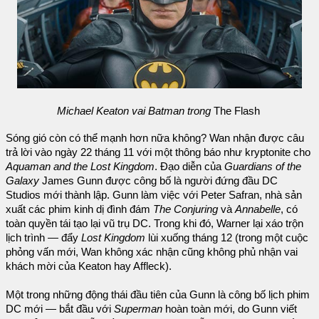
Michael Keaton vai Batman trong
The Flash
Sóng gió còn có thể mạnh hơn nữa không? Wan nhận được câu
trả lời vào ngày 22 tháng 11 với một thông báo như kryptonite cho
Aquaman and the Lost Kingdom
. Đạo diễn của
Guardians of the
Galaxy
James Gunn được công bố là người đứng đầu DC
Studios mới thành lập. Gunn làm việc với Peter Safran, nhà sản
xuất các phim kinh dị đình đám
The Conjuring
và
Annabelle
, có
toàn quyền tái tạo lại vũ trụ DC. Trong khi đó, Warner lại xáo trộn
lịch trình — đẩy
Lost Kingdom
lùi xuống tháng 12 (trong một cuộc
phỏng vấn mới, Wan không xác nhận cũng không phủ nhận vai
khách mời của Keaton hay Affleck).
Một trong những động thái đầu tiên của Gunn là công bố lịch phim
DC mới — bắt đầu với
Superman
hoàn toàn mới, do Gunn viết