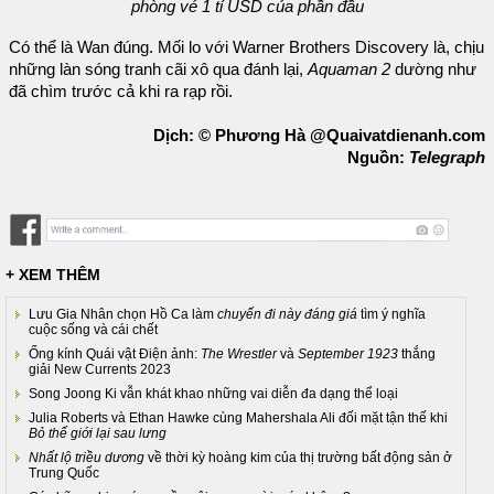
phòng vé 1 tỉ USD của phần đầu
Có thể là Wan đúng. Mối lo với Warner Brothers Discovery là, chịu
những làn sóng tranh cãi xô qua đánh lại,
Aquaman 2
dường như
đã chìm trước cả khi ra rạp rồi.
Dịch: © Phương Hà @Quaivatdienanh.com
Nguồn:
Telegraph
+ XEM THÊM
Lưu Gia Nhân chọn Hồ Ca làm
chuyến đi này đáng giá
tìm ý nghĩa
cuộc sống và cái chết
Ống kính Quái vật Điện ảnh:
The Wrestler
và
September 1923
thắng
giải New Currents 2023
Song Joong Ki vẫn khát khao những vai diễn đa dạng thể loại
Julia Roberts và Ethan Hawke cùng Mahershala Ali đối mặt tận thế khi
Bỏ thế giới lại sau lưng
Nhất lộ triều dương
về thời kỳ hoàng kim của thị trường bất động sản ở
Trung Quốc