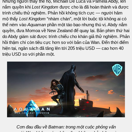
Những người thay thế họ, Michael De Luca và Pamela Abdy, lên
nắm quyền khi
Lost Kingdom
được cho là đã hoàn thành và được
trình chiếu thử nghiệm. Phản hồi không tích cực — người hâm
mộ thấy
Lost Kingdom
“nhàm chán”, một lời buộc tội không ai có
thể ném vào
Aquaman
phần một táo bạo nhưng thú vị. Abdy nắm
quyền, đưa Momoa về New Zealand để quay lại. Bản phim thứ hai
do Abdy giám sát được trình chiếu cho khán giả thử nghiệm. Phản
hồi thậm chí còn tiêu cực hơn so với bản của Wan. Đến thời điểm
hiện tại, ngân sách đã tăng lên tới 205 triệu USD — cao hơn 40
triệu USD so với phần một.
Cơn đau đầu về Batman: trong một cuộc phỏng vấn