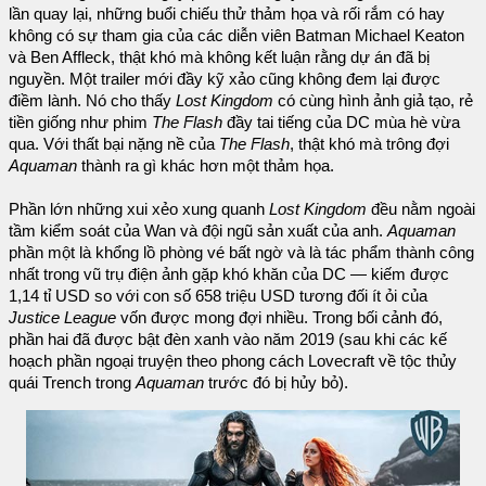
lần quay lại, những buổi chiếu thử thảm họa và rối rắm có hay
không có sự tham gia của các diễn viên Batman Michael Keaton
và Ben Affleck, thật khó mà không kết luận rằng dự án đã bị
nguyền. Một trailer mới đầy kỹ xảo cũng không đem lại được
điềm lành. Nó cho thấy
Lost Kingdom
có cùng hình ảnh giả tạo, rẻ
tiền giống như phim
The Flash
đầy tai tiếng của DC mùa hè vừa
qua. Với thất bại nặng nề của
The Flash
, thật khó mà trông đợi
Aquaman
thành ra gì khác hơn một thảm họa.
Phần lớn những xui xẻo xung quanh
Lost Kingdom
đều nằm ngoài
tầm kiểm soát của Wan và đội ngũ sản xuất của anh.
Aquaman
phần một là khổng lồ phòng vé bất ngờ và là tác phẩm thành công
nhất trong vũ trụ điện ảnh gặp khó khăn của DC — kiếm được
1,14 tỉ USD so với con số 658 triệu USD tương đối ít ỏi của
Justice League
vốn được mong đợi nhiều. Trong bối cảnh đó,
phần hai đã được bật đèn xanh vào năm 2019 (sau khi các kế
hoạch phần ngoại truyện theo phong cách Lovecraft về tộc thủy
quái Trench trong
Aquaman
trước đó bị hủy bỏ).