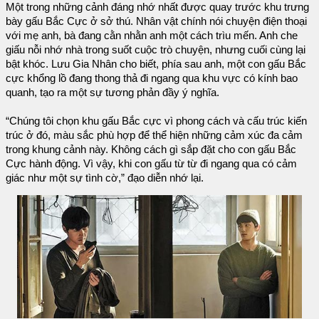
Một trong những cảnh đáng nhớ nhất được quay trước khu trưng
bày gấu Bắc Cực ở sở thú. Nhân vật chính nói chuyện điện thoại
với mẹ anh, bà đang cằn nhằn anh một cách trìu mến. Anh che
giấu nỗi nhớ nhà trong suốt cuộc trò chuyện, nhưng cuối cùng lại
bật khóc. Lưu Gia Nhân cho biết, phía sau anh, một con gấu Bắc
cực khổng lồ đang thong thả đi ngang qua khu vực có kính bao
quanh, tạo ra một sự tương phản đầy ý nghĩa.
“Chúng tôi chọn khu gấu Bắc cực vì phong cách và cấu trúc kiến
trúc ở đó, màu sắc phù hợp để thể hiện những cảm xúc đa cảm
trong khung cảnh này. Không cách gì sắp đặt cho con gấu Bắc
Cực hành động. Vì vậy, khi con gấu từ từ đi ngang qua có cảm
giác như một sự tình cờ,” đạo diễn nhớ lại.