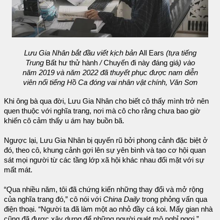
Lưu Gia Nhân bắt đầu viết kịch bản
All Ears
(tựa tiếng
Trung
Bất hư thử hành
/
Chuyến đi này đáng giá
) vào
năm 2019 và năm 2022 đã thuyết phục được nam diễn
viên nổi tiếng Hồ Ca đóng vai nhân vật chính, Văn Sơn
Khi ông bà qua đời, Lưu Gia Nhân cho biết cô thấy mình trở nên
quen thuộc với nghĩa trang, nơi mà cô cho rằng chưa bao giờ
khiến cô cảm thấy u ám hay buồn bã.
Ngược lại, Lưu Gia Nhân bị quyến rũ bởi phong cảnh đặc biệt ở
đó, theo cô, khung cảnh gợi lên sự yên bình và tạo cơ hội quan
sát mọi người từ các tầng lớp xã hội khác nhau đối mặt với sự
mất mát.
“Qua nhiều năm, tôi đã chứng kiến những thay đổi và mở rộng
của nghĩa trang đó,” cô nói với
China Daily
trong phỏng vấn qua
điện thoại. “Người ta đã làm một ao nhỏ đầy cá koi. Mấy gian nhà
cũng đã được xây dựng để những người quét mộ nghỉ ngơi.”