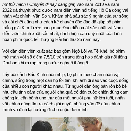
hư thử hành
/
Chuyến đi này đáng giá
) vào năm 2019 và năm
2022 đã thuyết phục được nam diễn viên nổi tiếng Hồ Ca đóng vai
nhân vật chính, Văn Sơn. Khám phá sâu sắc ý nghĩa của sự sống
và cái chết cũng như cách kể chuyện độc đáo đã giúp bộ phim
thắng giải Kim Tước hạng mục Đạo diễn xuất sắc nhất và Nam
diễn viên chính xuất sắc nhất, danh hiệu cao quý nhất của Liên
hoan phim quốc tế Thượng Hải lần thứ 25 năm nay.
Với dàn diễn viên xuất sắc bao gồm Ngô Lỗi và Tề Khê, bộ phim
mở màn với số điểm 7,5/10 trên trang tổng hợp đánh giá nổi tiếng
Douban khi ra rạp trong nước ngày 9 tháng 9.
Lấy bối cảnh Bắc Kinh nhộn nhịp, bộ phim theo chân nhân vật
chính, sống trong một căn hộ tồi tàn, khi anh đi sâu vào cuộc sống
của nhiều con người khác nhau. Từ người đàn ông bận rộn bỏ bê
nhu cầu tình cảm của người cha quá cố đến cuộc chiến dũng cảm
chống lại căn bệnh ung thư của một người phụ nữ lớn tuổi, nhân
vật chính cũng tìm ra cách giải quyết những vấn đề của chính
mình và định lại hướng đi cho cuộc đời mình.