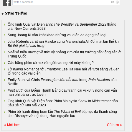
+ XEM THÊM
Ống kính Quái vật Điện ảnh:
The Wrestler
và
September 1923
thắng
giải New Currents 2023
Song Joong Ki vẫn khát khao những vai diễn đa dạng thể loại
Julia Roberts và Ethan Hawke cùng Mahershala Ali đối mặt tận thế khi
Bỏ thế giới lại sau lưng
Nhất lộ triều dương
về thời kỳ hoàng kim của thị trường bất động sản ở
Trung Quốc
Các hãng phim có mơ về ngôi sao người máy không?
Từ Killing Romance
tới
Phantom
: Lee Ha Nee nói về tươi sáng và đen
tối trong các vai diễn
Emily Blunt và Chris Evans
giao kèo nỗi đau
trong
Pain Hustlers
của
Netflix
Post Truth
của Đổng Thành Bằng gây tranh cãi vì xử lý nông cạn vấn
nạn phỉ báng trực tuyến
Ống kính Quái vật Điện ảnh: Phim Malaysia
Snow in Midsummer
dẫn
đầu đề cử Kim Mã 2023
Phim bộ hành động bom tấn
The Worst of Evil
tiếp tục đà thành công
cho Disney+ với nội dung Hàn nguyên tác
« Mới hơn
Cũ hơn »