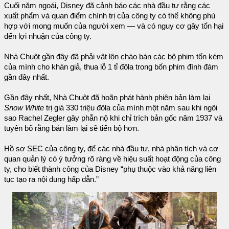
Cuối năm ngoái, Disney đã cảnh báo các nhà đầu tư rằng các
xuất phẩm và quan điểm chính trị của công ty có thể không phù
hợp với mong muốn của người xem — và có nguy cơ gây tổn hại
đến lợi nhuận của công ty.
Nhà Chuột gần đây đã phải vật lộn chào bán các bộ phim tốn kém
của mình cho khán giả, thua lỗ 1 tỉ đôla trong bốn phim đình đám
gần đây nhất.
Gần đây nhất, Nhà Chuột đã hoãn phát hành phiên bản làm lại
Snow White
trị giá 330 triệu đôla của mình một năm sau khi ngôi
sao Rachel Zegler gây phẫn nộ khi chỉ trích bản gốc năm 1937 và
tuyên bố rằng bản làm lại sẽ tiến bộ hơn.
Hồ sơ SEC của công ty, để các nhà đầu tư, nhà phân tích và cơ
quan quản lý có ý tưởng rõ ràng về hiệu suất hoạt động của công
ty, cho biết thành công của Disney “phụ thuộc vào khả năng liên
tục tạo ra nội dung hấp dẫn.”