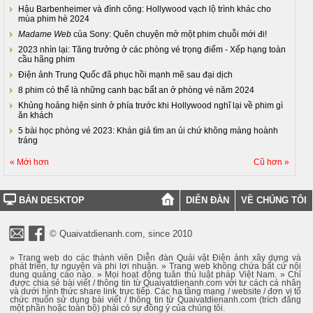
Hậu Barbenheimer và đình công: Hollywood vạch lộ trình khác cho
mùa phim hè 2024
Madame Web
của Sony: Quên chuyện mở một phim chuỗi mới đi!
2023 nhìn lại: Tăng trưởng ở các phòng vé trọng điểm - Xếp hạng toàn
cầu hãng phim
Điện ảnh Trung Quốc đã phục hồi mạnh mẽ sau đại dịch
8 phim có thể là những canh bạc bất an ở phòng vé năm 2024
Khủng hoảng hiện sinh ở phía trước khi Hollywood nghĩ lại về phim gì
ăn khách
5 bài học phòng vé 2023: Khán giả tìm an ủi chứ không màng hoành
tráng
« Mới hơn
Cũ hơn »
BẢN DESKTOP
DIỄN ĐÀN
VỀ CHÚNG TÔI
© Quaivatdienanh.com, since 2010
» Trang web do các thành viên Diễn đàn Quái vật Điện ảnh xây dựng và
phát triển, tự nguyện và phi lợi nhuận. » Trang web không chứa bất cứ nội
dung quảng cáo nào. » Mọi hoạt động tuân thủ luật pháp Việt Nam. » Chỉ
được chia sẻ bài viết / thông tin từ Quaivatdienanh.com với tư cách cá nhân
và dưới hình thức share link trực tiếp. Các hạ tầng mạng / website / đơn vị tổ
chức muốn sử dụng bài viết / thông tin từ Quaivatdienanh.com (trích đăng
một phần hoặc toàn bộ) phải có sự đồng ý của chúng tôi.