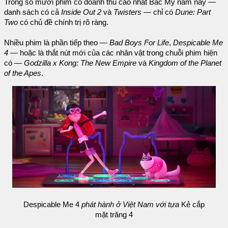
Trong số mười phim có doanh thu cao nhất Bắc Mỹ năm nay —
danh sách có cả
Inside Out 2
và
Twisters
— chỉ có
Dune: Part
Two
có chủ đề chính trị rõ ràng.
Nhiều phim là phần tiếp theo —
Bad Boys For Life
,
Despicable Me
4
— hoặc là thắt nút mới của các nhân vật trong chuỗi phim hiện
có —
Godzilla x Kong: The New Empire
và
Kingdom of the Planet
of the Apes
.
Despicable Me 4
phát hành ở Việt Nam với tựa
Kẻ cắp
mặt trăng 4