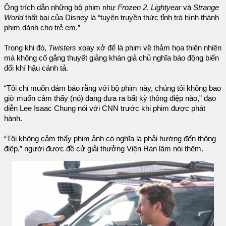
Ông trích dẫn những bộ phim như
Frozen 2
,
Lightyear
và
Strange
World
thất bại của Disney là “tuyên truyền thức tỉnh trá hình thành
phim dành cho trẻ em.”
Trong khi đó,
Twisters
xoay xở để là phim về thảm họa thiên nhiên
mà không cố gắng thuyết giảng khán giả chủ nghĩa báo động biến
đổi khí hậu cánh tả.
“Tôi chỉ muốn đảm bảo rằng với bộ phim này, chúng tôi không bao
giờ muốn cảm thấy (nó) đang đưa ra bất kỳ thông điệp nào,” đạo
diễn Lee Isaac Chung nói với CNN trước khi phim được phát
hành.
“Tôi không cảm thấy phim ảnh có nghĩa là phải hướng đến thông
điệp,” người được đề cử giải thưởng Viện Hàn lâm nói thêm.