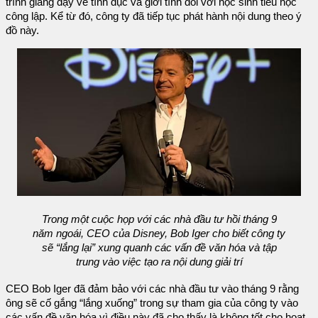
trình giảng dạy về tình dục và giới tính đối với học sinh tiểu học
công lập. Kể từ đó, công ty đã tiếp tục phát hành nội dung theo ý
đồ này.
Trong một cuộc họp với các nhà đầu tư hồi tháng 9
năm ngoái, CEO của Disney, Bob Iger cho biết công ty
sẽ “lắng lại” xung quanh các vấn đề văn hóa và tập
trung vào việc tạo ra nội dung giải trí
CEO Bob Iger đã đảm bảo với các nhà đầu tư vào tháng 9 rằng
ông sẽ cố gắng “lắng xuống” trong sự tham gia của công ty vào
các vấn đề văn hóa vì điều này đã cho thấy là không tốt cho hoạt