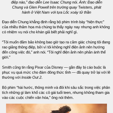
điệp nào,” đạo diễn Lee Isaac Chung nói. Ảnh: Đạo diễn
Chung và Glen Powell trên trường quay
Twisters
, phát
hành ở Việt Nam với tựa Lốc xoáy tử thần
Đạo diễn Chung khẳng định rằng bộ phim trình bày “hiện thực”
của nhiều thảm họa mà chúng ta thấy ngày nay nhưng anh không
có nhiệm vụ nói cho khán giả biết phải nghĩ gì.
“Tôi muốn đảm bảo không bao giờ tạo ra cảm giác chúng tôi đang
rao giảng thông điệp, bởi vì tôi không nghĩ điện ảnh nên hướng
đến công việc đó,” anh nói. “Tôi nghĩ điện ảnh nên phản ánh thế
giới.”
Smith cũng tin rằng Pixar của Disney — gần đây bị cáo buộc là
phục vụ quá mức cho đám đông thức tỉnh — đã quay trở lại với lẽ
thường với
Inside Out 2
.
Bộ phim “hài hước, thông minh và đôi khi sâu sắc trong việc phân
tích những gì làm khổ các cô gái tuổi teen, nhưng không tham gia
vào các cuộc chiến văn hóa,” ông nói thêm.