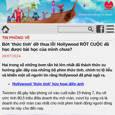
TIN PHÒNG VÉ
Bớt 'thức tỉnh' đỡ thua lỗ! Hollywood RỐT CUỘC đã
học được bài học của mình chưa?
28/07/2024
Hai trong số những bom tấn hè lớn nhất đã thách thức xu
hướng gần đây của những bộ phim thức tỉnh, chính trị lộ liễu
và khiến một số người tin rằng Hollywood đã phải ngộ ra.
Hollywood 'thức tỉnh' hủy hoại điện ảnh
Twisters
đã gây bão phòng vé vào cuối tuần 19 tháng 7, thu về
ước tính 80,5 triệu đôla doanh thu mở màn, vượt kỳ vọng và là
doanh thu mở màn cao nhất cho một phim hành động người đóng
mùa hè này cho đến nay.