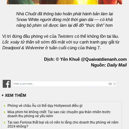
Nhà Chuột đã thông báo hoãn phát hành bản làm lại
Snow White
người đóng một thời gian dài — có khả
năng bộ phim sẽ được làm lại để đỡ “thức tỉnh” hơn
Vị trí đứng đầu phòng vé của
Twisters
có thể không tồn tại lâu.
Lốc xoáy tử thần
sẽ sớm đối mặt với sự cạnh tranh gay gắt từ
Deadpool & Wolverine
ở tuần cuối cùng của tháng 7.
Dịch: © Yên Khuê @Quaivatdienanh.com
Nguồn:
Daily Mail
+ XEM THÊM
Phòng vé châu Âu có thể dạy Hollywood điều gì
Mùa phim hè không chết: Tại sao các chuyên gia thản nhiên trước
doanh thu phòng vé yếu kém
Tại sao
Furiosa
thất bại và có nên lo lắng cho doanh thu phòng vé năm
2024 không?