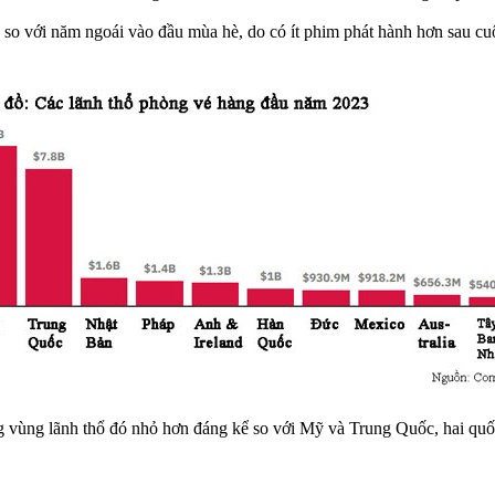
o với năm ngoái vào đầu mùa hè, do có ít phim phát hành hơn sau cuộ
 vùng lãnh thổ đó nhỏ hơn đáng kể so với Mỹ và Trung Quốc, hai quốc