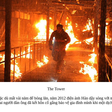
The Tower
c dù mất vài năm để bóng lăn, năm 2012 điện ảnh Hàn dậy sóng với mộ
người đàn ông đã kết hôn cố gắng bảo vệ gia đình mình khi một dịch