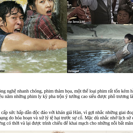
công nghệ nhanh chóng, phim thảm họa, một thể loại phim rất tốn kém 
iều năm những phim ly kỳ pha trộn ý tưởng cao siêu được phô trương l
ấp sức hấp dẫn độc đáo với khán giả Hàn, vì gợi nhắc những giai đoạ
 do hỏa hoạn và xử lý tệ hại trước sự cố. Mặc dù nhắc nhở lịch sử 
g có thời và lại được trình chiếu để khai mạch cho những nỗi bất mãn