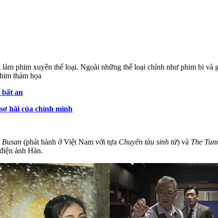
 làm phim xuyên thể loại. Ngoài những thể loại chính như phim bi và 
phim thảm họa
 bất an
sợ hãi của chính mình
o Busan
(phát hành ở Việt Nam với tựa
Chuyến tàu sinh tử
) và
The Tun
 điện ảnh Hàn.