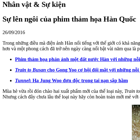
Nhân vật & Sự kiện
Sự lên ngôi của phim thảm họa Hàn Quốc
26/09/2016
Trong những điều mà điện ảnh Hàn nổi tiếng với thế giới có khả năng
hơn và một phong cách đã trở nên ngày càng nổi bật vài năm qua là 
Phim thảm họa phản ánh một đất nước Hàn với những nỗi
Train to Busan
cho Gong Yoo cơ hội đối mặt với những nỗi 
Tunnel
: Ha Jung Woo đơn độc trong tai nạn sập hầm
Mùa hè vừa rồi đón chào hai xuất phẩm mới của thể loại này,
Train t
Nhưng cách đây chưa lâu thể loại này hãy còn hoàn toàn mới mẻ với