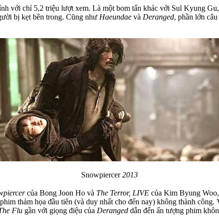
nh với chỉ 5,2 triệu lượt xem. Là một bom tấn khác với Sul Kyung Gu, 
người bị kẹt bên trong. Cũng như
Haeundae
và
Deranged
, phần lớn câ
Snowpiercer
2013
wpiercer
của Bong Joon Ho và
The Terror, LIVE
của Kim Byung Woo, 
 phim thảm họa đầu tiên (và duy nhất cho đến nay) không thành công.
The Flu
gần với giọng điệu của
Deranged
dẫn đến ấn tượng phim không 