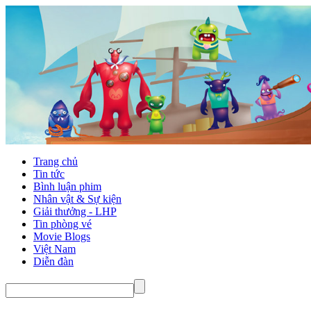
Trang chủ
Tin tức
Bình luận phim
Nhân vật & Sự kiện
Giải thưởng - LHP
Tin phòng vé
Movie Blogs
Việt Nam
Diễn đàn