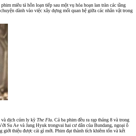
phim miêu tả hỗn loạn tiếp sau một vụ hỏa hoạn lan tràn các tầng
u chuyện dành vào việc xây dựng mối quan hệ giữa các nhân vật trong
và dịch cúm ly kỳ
The Flu
. Cả ba phim đều ra rạp tháng 8 và trong
 Với Su Ae và Jang Hyuk trongvai hai cư dân của Bundang, ngoại ô
giới thiệu được cái gì mới. Phim đạt thành tích khiêm tốn và kết