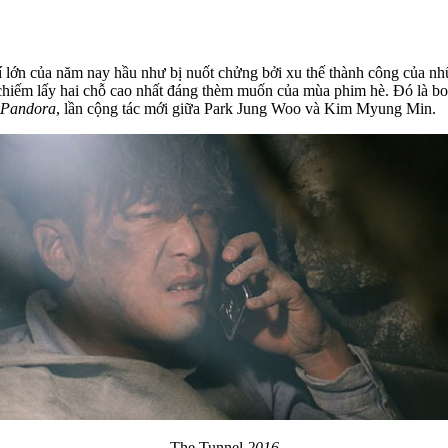
í lớn của năm nay hầu như bị nuốt chửng bởi xu thế thành công của n
, chiếm lấy hai chỗ cao nhất đáng thèm muốn của mùa phim hè. Đó là 
Pandora
, lần cộng tác mới giữa Park Jung Woo và Kim Myung Min.
The Tunnel
2016