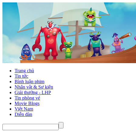
Trang chủ
Tin tức
Bình luận phim
Nhân vật & Sự kiện
Giải thưởng - LHP
Tin phòng vé
Movie Blogs
Việt Nam
Diễn đàn