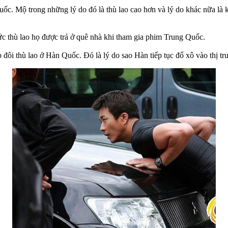
uốc. Mộ trong những lý do đó là thù lao cao hơn và lý do khác nữa là 
ức thù lao họ được trả ở quê nhà khi tham gia phim Trung Quốc.
ôi thù lao ở Hàn Quốc. Đó là lý do sao Hàn tiếp tục đổ xô vào thị tr