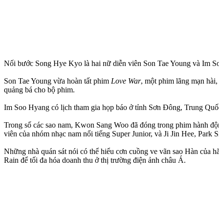
Nối bước Song Hye Kyo là hai nữ diễn viên Son Tae Young và Im S
Son Tae Young vừa hoàn tất phim
Love War
, một phim lãng mạn hài,
quảng bá cho bộ phim.
Im Soo Hyang có lịch tham gia họp báo ở tỉnh Sơn Đông, Trung Quố
Trong số các sao nam, Kwon Sang Woo đã đóng trong phim hành độn
viên của nhóm nhạc nam nổi tiếng Super Junior, và Ji Jin Hee, Par
Những nhà quán sát nói có thể hiểu cơn cuồng ve vãn sao Hàn của 
Rain để tối đa hóa doanh thu ở thị trường điện ảnh châu Á.