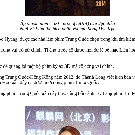
Áp phích phim
The Crossing
(2014) của đạo diễn
Ngô Vũ Sâm thể hiện nhân vật của Song Hye Kyo
oo Hyang, được các nhà làm phim Trung Quốc chọn trong khi tìm kiế
 trong vai trò nữ chính. Tháng trước cô được mời dự lễ bế mạc Liên ho
c để quảng bá một bộ phim kỳ ảo 3D mà cô đóng vai chính.
g Trung Quốc-Hồng Kông năm 2012, do Thành Long viết kịch bản và đ
k Si Hoo gần đây đã được mời đóng phim Trung Quốc.
hãng phim Trung Quốc gần đây theo cùng bối cảnh các hãng phim Holl