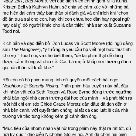
Ngày 29/7,
Bad Moms
, với các diễn viên chính gồm Mila Kunis,
Kristen Bell và Kathryn Hahn, sẽ chia sẻ cảm xúc với những bà
mẹ hiện đại cảm thấy bản thân bị đánh giá và chỉ trích khi “chọn
đồ ăn trưa sai cho con, hay khi con chưa học đàn hay ngoại ngữ
hay cái gì đó người khác cho là cần thiết,” nhà sản xuất Suzanne
Todd nói.
Kịch bản và đạo diễn bởi Jon Lucas và Scott Moore (đội ngũ đằng
sau
The Hangover
), “ý tưởng là yêu cầu họ viết một bức thư tình
cho vợ,” Todd nói, và cho biết thêm, “đề tài phim thật dễ dàng
được cảm thông và chia sẻ. Các bà mẹ ở khắp nơi thường đánh
giá bản thân rất khắt khe.”
Rồi còn có bộ phim mang tính nữ quyền một cách bất ngờ
Neighbors 2: Sorority Rising
. Phần phim hậu truyện này bắt đầu
khi nhân vật của Seth Rogen và Rose Byrne đứng trước ngưỡng
phải bán ngôi nhà cạnh trường đại học của mình – và phát hiện ra
một hội chị em (do Chloë Grace Moretz dẫn đầu) đã dọn đến ở
nhà bên cạnh, với quyết tâm chống lại tất cả các luật lệ của nhà
trường và tiệc tùng không kém gì cánh đàn ông.
“Mục tiêu của nhóm nhân vật nữ trong phim này thật ra rất tốt, dù
hơi kỳ cục,” đạo diễn Nicholas Stoller nói. Anh đã chọn hai biên