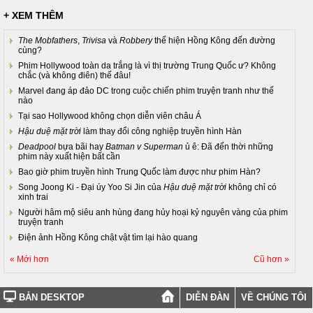
+ XEM THÊM
The Mobfathers
,
Trivisa
và
Robbery
thể hiện Hồng Kông đến đường
cùng?
Phim Hollywood toàn da trắng là vì thị trường Trung Quốc ư? Không
chắc (và không điên) thế đâu!
Marvel đang áp đảo DC trong cuộc chiến phim truyện tranh như thế
nào
Tại sao Hollywood không chọn diễn viên châu Á
Hậu duệ mặt trời
làm thay đổi công nghiệp truyền hình Hàn
Deadpool
bựa bãi hay
Batman v Superman
ủ ê: Đã đến thời những
phim này xuất hiện bất cần
Bao giờ phim truyền hình Trung Quốc làm được như phim Hàn?
Song Joong Ki - Đại úy Yoo Si Jin của
Hậu duệ mặt trời
không chỉ có
xinh trai
Người hâm mộ siêu anh hùng đang hủy hoại kỷ nguyên vàng của phim
truyện tranh
Điện ảnh Hồng Kông chật vật tìm lại hào quang
« Mới hơn
Cũ hơn »
BẢN DESKTOP
DIỄN ĐÀN
VỀ CHÚNG TÔI