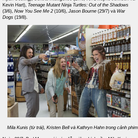
Kevin Hart),
Teenage Mutant Ninja Turtles: Out of the Shadows
(3/6),
Now You See Me 2
(10/6),
Jason Bourne
(29/7) và
War
Dogs
(19/8).
Mila Kunis (từ trái), Kristen Bell và Kathryn Hahn trong cảnh phim