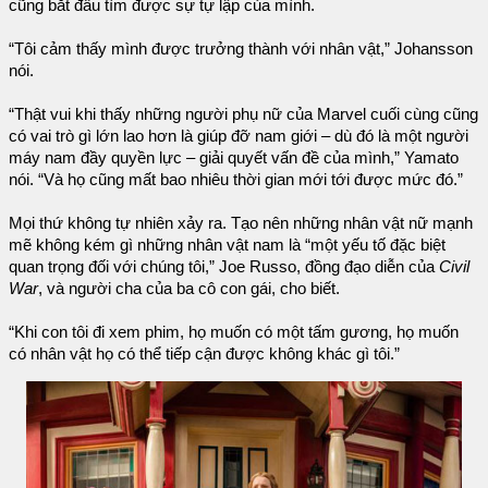
cũng bắt đầu tìm được sự tự lập của mình.
“Tôi cảm thấy mình được trưởng thành với nhân vật,” Johansson
nói.
“Thật vui khi thấy những người phụ nữ của Marvel cuối cùng cũng
có vai trò gì lớn lao hơn là giúp đỡ nam giới – dù đó là một người
máy nam đầy quyền lực – giải quyết vấn đề của mình,” Yamato
nói. “Và họ cũng mất bao nhiêu thời gian mới tới được mức đó.”
Mọi thứ không tự nhiên xảy ra. Tạo nên những nhân vật nữ mạnh
mẽ không kém gì những nhân vật nam là “một yếu tố đặc biệt
quan trọng đối với chúng tôi,” Joe Russo, đồng đạo diễn của
Civil
War
, và người cha của ba cô con gái, cho biết.
“Khi con tôi đi xem phim, họ muốn có một tấm gương, họ muốn
có nhân vật họ có thể tiếp cận được không khác gì tôi.”