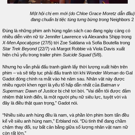
Một hội chị em mới (do Chloe Grace Moretz dẫn đầu)
đang chuẩn bị tiệc tùng tưng bừng trong
Neighbors 2
Đúng là những phim anh hùng ngân sách cao đang ngày càng có
nhiều diễn viên nữ từ Jennifer Lawrence và Alexandra Shipp trong
X-Men Apocalypse
(27/5) tới Zoe Saldana và Sofia Boutella trong
Star Trek Beyond
(22/7) và Margot Robbie và Viola Davis xuất
hiện chủ yếu trong trailer phim
Suicide Squad
(5/8).
Nhưng họ vẫn phải đấu tranh giành lấy thời lượng xuất hiện trên
phim – và sẽ tiếp tục phải đấu tranh tới khi
Wonder Woman
do Gal
Gadot đóng chính ra mắt vào hè năm sau. Nhân vật này được
nhiều người khen ngợi là yếu tố hấp dẫn nhất của
Batman v
Superman: Dawn of Justice
bị chê tơi bời. "Vai diễn tôi được đảm
nhiệm thật kinh điển, là một người phụ nữ siêu lực, tuyệt vời và
đây là điều thật quan trọng,” Gadot nói.
“Nhiều siêu anh hùng đều là nam, và phần lớn phim bom tấn đều
kể về siêu anh hùng nam,” Erbland nói. “Dù tình thế đang chầm
chậm thay đổi, sự bất cân bằng giữa số lượng nhân vật nam nữ
còn rất lớn.”