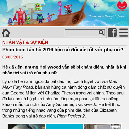
NHÂN VẬT & SỰ KIỆN
Phim bom tấn hè 2016 liệu có đối xử tốt với phụ nữ?
08/06/2016
Hè đã đến, nhưng Hollywood vẫn sẽ bị chấm điểm, nhất là khi
nhắc tới vai trò của phụ nữ.
Lý do là hè năm ngoái đã bắt đầu một cách tuyệt vời với
Mad
Max: Fury Road
, bản anh hùng ca hành động đậm chất nữ quyền
của George Miller, với Charlize Theron trong vai chính. Theo sau
đó lại còn có bộ phim tình cảm lãng mạn phản lại tất cả những
khuôn mẫu cũ rich của Amy Schumer,
Trainwreck
. Hè kết thúc
trong những tiếng nhạc vang của phim đầu tiên của Elizabeth
Banks trong vai trò đạo diễn,
Pitch Perfect 2
.