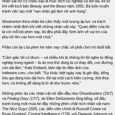
nhân vật nữ có chiều sâu là mục đích sự nghiệp cả đời bà, kể từ
khi viết kịch bản
Beauty and the Beast
năm 1991. Bà luôn muốn
tránh việc tạo một “nạn nhân giả làm nữ anh hùng”.
Woolverton thừa nhận bà cảm thấy một lượng áp lực và trách
nhiệm nhất định khi viết những nhân vật này. “Quan điểm của tôi
là với mỗi bộ phim này, tôi đều phải đẩy hình ảnh về vai trò của
phụ nữ lên cao hơn một chút.”
Phần còn lại của phim hè năm nay chắc sẽ phải chơi trò đuổi bắt.
“Cảm giác tôi có được – và nhiều khi là những lời tôi nghe từ đồng
nghiệp trong ngành – là dù mọi thứ đúng là có thay đổi, con đường
còn dài lắm,” Kate Erbland, biên tập tin điện ảnh của
Indiewire.com, cho biết. “Sự khác biệt ngày nay là giờ đây, tiếng
kêu gọi đang kéo dài hơn, tồn tại một cách kiên cường, thôi thúc
hơn, và không dễ dàng bị lờ đi như trước nữa.”
Những phim do các nhân vật nữ dẫn đầu như Ghostbusters (15/7)
và
Finding Dory
(17/7), do Ellen DeGeneres lồng tiếng, sẽ đấu
tranh trong một mùa hè đầy những phim chật ních nhân vật nam:
The Nice Guys
(20/5, các diễn viên chính là Russell Crowe và
Ryan Gosling),
Central Intelligence
(17/6, với Dwayne Johnson và