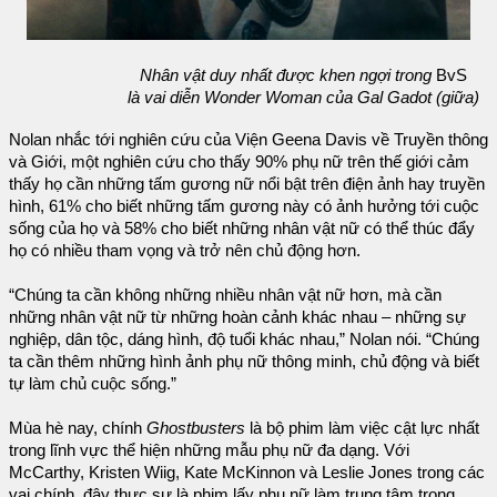
Nhân vật duy nhất được khen ngợi trong
BvS
là vai diễn Wonder Woman của Gal Gadot (giữa)
Nolan nhắc tới nghiên cứu của Viện Geena Davis về Truyền thông
và Giới, một nghiên cứu cho thấy 90% phụ nữ trên thế giới cảm
thấy họ cần những tấm gương nữ nổi bật trên điện ảnh hay truyền
hình, 61% cho biết những tấm gương này có ảnh hưởng tới cuộc
sống của họ và 58% cho biết những nhân vật nữ có thể thúc đẩy
họ có nhiều tham vọng và trở nên chủ động hơn.
“Chúng ta cần không những nhiều nhân vật nữ hơn, mà cần
những nhân vật nữ từ những hoàn cảnh khác nhau – những sự
nghiệp, dân tộc, dáng hình, độ tuổi khác nhau,” Nolan nói. “Chúng
ta cần thêm những hình ảnh phụ nữ thông minh, chủ động và biết
tự làm chủ cuộc sống.”
Mùa hè nay, chính
Ghostbusters
là bộ phim làm việc cật lực nhất
trong lĩnh vực thể hiện những mẫu phụ nữ đa dạng. Với
McCarthy, Kristen Wiig, Kate McKinnon và Leslie Jones trong các
vai chính, đây thực sự là phim lấy phụ nữ làm trung tâm trong