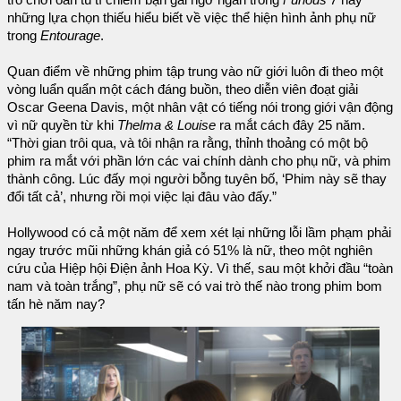
trò chơi oẳn tù tì chiếm bạn gái ngớ ngẩn trong
Furious 7
hay
những lựa chọn thiếu hiểu biết về việc thể hiện hình ảnh phụ nữ
trong
Entourage
.
Quan điểm về những phim tập trung vào nữ giới luôn đi theo một
vòng luẩn quẩn một cách đáng buồn, theo diễn viên đoạt giải
Oscar Geena Davis, một nhân vật có tiếng nói trong giới vận động
vì nữ quyền từ khi
Thelma & Louise
ra mắt cách đây 25 năm.
“Thời gian trôi qua, và tôi nhận ra rằng, thỉnh thoảng có một bộ
phim ra mắt với phần lớn các vai chính dành cho phụ nữ, và phim
thành công. Lúc đấy mọi người bỗng tuyên bố, ‘Phim này sẽ thay
đổi tất cả’, nhưng rồi mọi việc lại đâu vào đấy.”
Hollywood có cả một năm để xem xét lại những lỗi lầm phạm phải
ngay trước mũi những khán giả có 51% là nữ, theo một nghiên
cứu của Hiệp hội Điện ảnh Hoa Kỳ. Vì thế, sau một khởi đầu “toàn
nam và toàn trắng”, phụ nữ sẽ có vai trò thế nào trong phim bom
tấn hè năm nay?