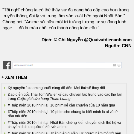
“Tôi nghĩ chúng ta có thể thấy sự đa dạng hóa cấp cao hơn trong
truyền thông, đại lý và trung tâm sản xuất bên ngoài Nhật Bản,”
Chong nói. “Anime sở hữu một trí tưởng tượng tự sự đáng kinh
ngạc — đó là mấu chốt của thành công toàn cầu.”
Dịch: © Chi Nguyễn @Quaivatdienanh.com
Nguồn: CNN
+ XEM THÊM
Kỷ nguyên 'streaming' cuối cùng đã đến. Mọi thứ sẽ thay đổi
Đạo diễn gốc Thái Tom Waller kể câu chuyện tập trung vào các thợ lặn
trong
Cuộc giải cứu hang Tham Luang
#Thập niên 2010 nhìn lại: 10 phim kể câu chuyện của 10 năm qua
#Thập niên 2010 nhìn lại: 10 phim cho chúng ta biết mình là ai và từ
đâu mà đến
#Thập niên 2010 nhìn lại: Nhật Bản chứng kiến chuyển dịch thế hệ và
chuyển dịch ra quốc tế đối với anime
#Thập niên 2010 nhìn lại: Thập niên quyền lực người hâm mộ trở nên