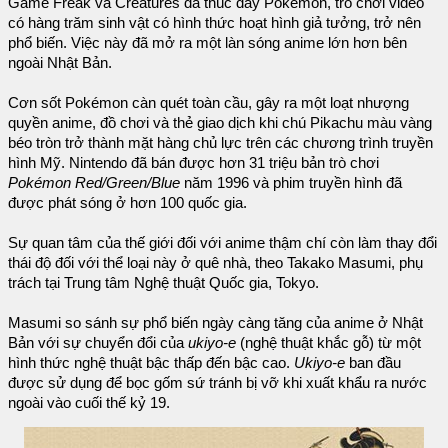
Game Freak và Creatures đã thúc đẩy Pokémon, trò chơi video
có hàng trăm sinh vật có hình thức hoạt hình giả tưởng, trở nên
phổ biến. Việc này đã mở ra một làn sóng anime lớn hơn bên
ngoài Nhật Bản.
Cơn sốt Pokémon càn quét toàn cầu, gây ra một loạt nhượng
quyền anime, đồ chơi và thẻ giao dịch khi chú Pikachu màu vàng
béo tròn trở thành mặt hàng chủ lực trên các chương trình truyền
hình Mỹ. Nintendo đã bán được hơn 31 triệu bản trò chơi
Pokémon Red/Green/Blue
năm 1996 và phim truyền hình đã
được phát sóng ở hơn 100 quốc gia.
Sự quan tâm của thế giới đối với anime thậm chí còn làm thay đổi
thái độ đối với thể loại này ở quê nhà, theo Takako Masumi, phụ
trách tại Trung tâm Nghệ thuật Quốc gia, Tokyo.
Masumi so sánh sự phổ biến ngày càng tăng của anime ở Nhật
Bản với sự chuyển đổi của
ukiyo-e
(nghệ thuật khắc gỗ) từ một
hình thức nghệ thuật bậc thấp đến bậc cao.
Ukiyo-e
ban đầu
được sử dụng để bọc gốm sứ tránh bị vỡ khi xuất khẩu ra nước
ngoài vào cuối thế kỷ 19.