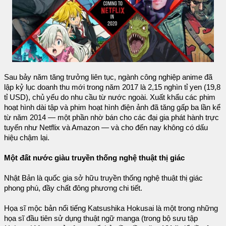
Sau bảy năm tăng trưởng liên tục, ngành công nghiệp anime đã
lập kỷ lục doanh thu mới trong năm 2017 là 2,15 nghìn tỉ yen (19,8
tỉ USD), chủ yếu do nhu cầu từ nước ngoài. Xuất khẩu các phim
hoạt hình dài tập và phim hoạt hình điện ảnh đã tăng gấp ba lần kể
từ năm 2014 — một phần nhờ bán cho các đại gia phát hành trực
tuyến như Netflix và Amazon — và cho đến nay không có dấu
hiệu chậm lại.
Một đất nước giàu truyền thống nghệ thuật thị giác
Nhật Bản là quốc gia sở hữu truyền thống nghệ thuật thị giác
phong phú, đầy chất đông phương chi tiết.
Họa sĩ mộc bản nổi tiếng Katsushika Hokusai là một trong những
họa sĩ đầu tiên sử dụng thuật ngữ manga (trong bộ sưu tập