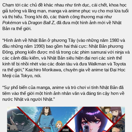
Chạm tới các chủ đề khác nhau như tình dục, cái chết, khoa học
giả tưởng và lãng mạn, manga và anime phục vụ cho mọi lứa tuổi
và thị hiếu. Trong khi đó, các thành công thương mại như
Pokémon
và
Dragon Ball Z
, đã đưa một hình ảnh mới về Nhật
Bản ra thế giới.
“Hình ảnh về Nhật Bản ở phương Tây (vào những năm 1980 và
đầu những năm 1990) bao gồm hai thái cực: Nhật Bản phương
Đông, phong kiến được mô tả trong các phim samurai với ninja và
các cảnh đấu kiếm, và Nhật Bản siêu hiện đại nơi các sinh thể
kinh tế bị nhồi nhét vào các đoàn tàu và đưa Walkman và Toyota
ra thế giới,” Kaichiro Morikawa, chuyên gia về anime tại Đại Học
Meiji của Tokyo, nói.
“Sự phổ biến của manga, anime và trò chơi vi tính Nhật Bản đã
tiêm vào thế giới một hình ảnh nhân văn và đáng tin cậy hơn về
nước Nhật và người Nhật.”