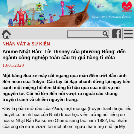
NHÂN VẬT & SỰ KIỆN
Anime Nhật Bản: Từ 'Disney của phương Đông' đến
ngành công nghiệp toàn cầu trị giá hàng tỉ đôla
13/01/2020
Một băng đua xe máy cắt ngang qua màn đêm ướt đẫm ánh
đèn neon của Tokyo. Các tay lái đạp phanh dừng lại ngay bên
cạnh một miệng hố đen khổng lồ hậu quả của một vụ nổ
nguyên tử. Cái hố lớn đến nỗi vượt ra ngoài các khung
truyện tranh và chiếm nguyên trang.
Đây là phần mở đầu của
Akira
, một manga (truyện tranh hoặc tiểu
thuyết có minh họa của Nhật) khoa học viễn tưởng nổi tiếng do
họa sĩ Nhật Bản Katsuhiro Otomo sáng tác năm 1982, tác phẩm
của ông đã sớm vươn tới một nhóm người hâm mộ nhỏ tại Mỹ.