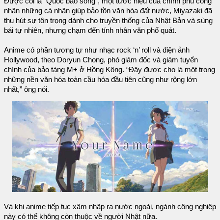
Được coi là “Quốc bảo sống”, một tước hiệu của chính phủ công
nhận những cá nhân giúp bảo tồn văn hóa đất nước, Miyazaki đã
thu hút sự tôn trọng dành cho truyền thống của Nhật Bản và sùng
bái tự nhiên, nhưng chạm đến tính nhân văn phổ quát.
Anime có phần tương tự như nhạc rock ‘n’ roll và điện ảnh
Hollywood, theo Doryun Chong, phó giám đốc và giám tuyển
chính của bảo tàng M+ ở Hồng Kông. “Đây được cho là một trong
những nền văn hóa toàn cầu hóa đầu tiên cũng như rộng lớn
nhất,” ông nói.
Và khi anime tiếp tục xâm nhập ra nước ngoài, ngành công nghiệp
này có thể không còn thuộc về người Nhật nữa.