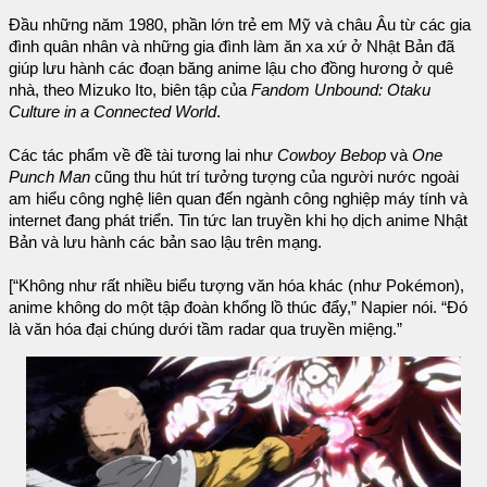
Đầu những năm 1980, phần lớn trẻ em Mỹ và châu Âu từ các gia
đình quân nhân và những gia đình làm ăn xa xứ ở Nhật Bản đã
giúp lưu hành các đoạn băng anime lậu cho đồng hương ở quê
nhà, theo Mizuko Ito, biên tập của
Fandom Unbound: Otaku
Culture in a Connected World
.
Các tác phẩm về đề tài tương lai như
Cowboy Bebop
và
One
Punch Man
cũng thu hút trí tưởng tượng của người nước ngoài
am hiểu công nghệ liên quan đến ngành công nghiệp máy tính và
internet đang phát triển. Tin tức lan truyền khi họ dịch anime Nhật
Bản và lưu hành các bản sao lậu trên mạng.
[“Không như rất nhiều biểu tượng văn hóa khác (như Pokémon),
anime không do một tập đoàn khổng lồ thúc đẩy,” Napier nói. “Đó
là văn hóa đại chúng dưới tầm radar qua truyền miệng.”