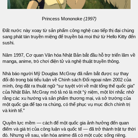
Princess Mononoke
(1997)
Đất nước này xoay từ sản phẩm công nghệ cao tiếp thị đại chúng
sang phát tán truyền miệng để truyền bá mọi thứ từ Hello Kitty đến
sushi.
Năm 1997, Cơ quan Văn hóa Nhật Bản bắt đầu hỗ trợ triển lãm về
manga, anime, trò chơi điện tử và nghệ thuật truyền thông.
Nhà báo người Mỹ Douglas McGray đã nắm bắt được sự thay
đổi đó trong bài tiểu luận về Chính sách Đối ngoại năm 2002 của
mình, ông đặt ra thuật ngữ “sự tuyệt vời về mặt tổng thể quốc gia”
của Nhật Bản. McGray mô tả nó là một “ý niệm, một lời nhắc nhở
rằng các xu hướng và sản phẩm thương mại, và sở trường của
một quốc gia để tạo ra chúng, có thể phục vụ mục đích chính trị
và kinh tế.”
Quyền lực mềm — cách để một quốc gia ảnh hưởng đến quan
điểm và giá trị của công luận và quốc tế — đã trở thành trật tự thời
đó. Nhưng về sau, văn hóa anime đã có một cuộc sống riêng.