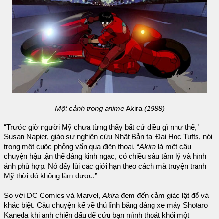
Một cảnh trong anime
Akira
(1988)
“Trước giờ người Mỹ chưa từng thấy bất cứ điều gì như thế,”
Susan Napier, giáo sư nghiên cứu Nhật Bản tại Đại Học Tufts, nói
trong một cuộc phỏng vấn qua điện thoại. “
Akira
là một câu
chuyện hậu tận thế đáng kinh ngạc, có chiều sâu tâm lý và hình
ảnh phù hợp. Nó đẩy lùi các giới hạn theo cách mà truyện tranh
Mỹ thời đó không làm được.”
So với DC Comics và Marvel,
Akira
đem đến cảm giác lật đổ và
khác biệt. Câu chuyện kể về thủ lĩnh băng đảng xe máy Shotaro
Kaneda khi anh chiến đấu để cứu bạn mình thoát khỏi một