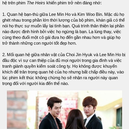
hệ trên phim
The Heirs
khiến phim trở nên đáng nhớ:
1. Quan hệ bạn-thù giữa Lee Min Ho và Kim Woo Bin. Mặc dù họ
ghét nhau trong phần lớn thời lượng của bộ phim, khán giả có thể
nói họ thực sự muốn lấy lại tình bạn. Quá trình thân thiện lại phần
nào được định hình bởi việc họ ngừng là bạn. Lạ lùng thay, việc
cùng theo đuổi một cô gái đưa họ đến gần nhau hơn và giúp họ
trở thành những con người tốt đẹp hơn.
2. Mối quan hệ giữa nhân vật của Choi Jin Hyuk và Lee Min Ho bị
đầu độc vì sự can thiệp của đủ mọi người trong gia đình và việc
tranh giành quyền kiểm soát công ty. Họ không được khuyến
khích để trân trọng quan hệ của họ nhưng bất chấp điều này, vào
lúc phim kết thúc không chừng họ sẽ nhận ra người này quan
trọng đối với người kia đến thế nào.