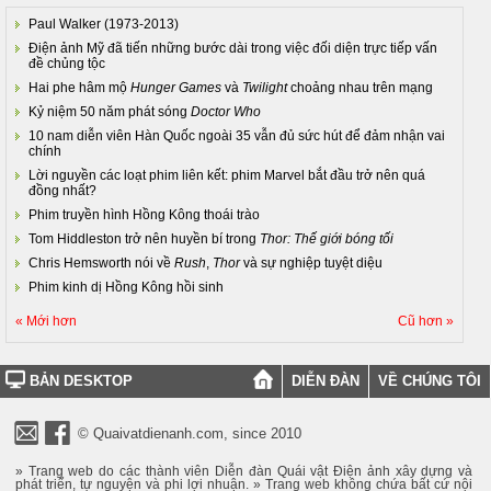
Paul Walker (1973-2013)
Điện ảnh Mỹ đã tiến những bước dài trong việc đối diện trực tiếp vấn
đề chủng tộc
Hai phe hâm mộ
Hunger Games
và
Twilight
choảng nhau trên mạng
Kỷ niệm 50 năm phát sóng
Doctor Who
10 nam diễn viên Hàn Quốc ngoài 35 vẫn đủ sức hút để đảm nhận vai
chính
Lời nguyền các loạt phim liên kết: phim Marvel bắt đầu trở nên quá
đồng nhất?
Phim truyền hình Hồng Kông thoái trào
Tom Hiddleston trở nên huyền bí trong
Thor: Thế giới bóng tối
Chris Hemsworth nói về
Rush
,
Thor
và sự nghiệp tuyệt diệu
Phim kinh dị Hồng Kông hồi sinh
« Mới hơn
Cũ hơn »
BẢN DESKTOP
DIỄN ĐÀN
VỀ CHÚNG TÔI
© Quaivatdienanh.com, since 2010
» Trang web do các thành viên Diễn đàn Quái vật Điện ảnh xây dựng và
phát triển, tự nguyện và phi lợi nhuận. » Trang web không chứa bất cứ nội