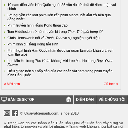
10 nam diễn viên Hàn Quốc ngoài 35 vẫn đủ sức hút để đảm nhận vai
chính
Lời nguyền các loạt phim liên kết: phim Marvel bắt đầu trở nên quá
đồng nhất?
Phim truyền hình Hồng Kông thoái trào
Tom Hiddleston trở nên huyền bí trong
Thor: Thế giới bóng tối
Chris Hemsworth nói về
Rush
,
Thor
và sự nghiệp tuyệt diệu
Phim kinh dị Hồng Kông hồi sinh
Phim hoạt hình Hàn Quốc nhận được sự quan tâm của khán giả trên
toàn thế giới
Lee Min Ho trong
The Heirs
khác gì với Lee Min Ho trong
Boys Over
Flower
Điều gì tạo nên sự hấp dẫn của các nhân vật nam trong phim truyền
hình Hàn Quốc
« Mới hơn
Cũ hơn »
BẢN DESKTOP
DIỄN ĐÀN
VỀ CHÚNG TÔI
© Quaivatdienanh.com, since 2010
» Trang web do các thành viên Diễn đàn Quái vật Điện ảnh xây dựng và
phát triển, tự nguyện và phi lợi nhuận. » Trang web không chứa bất cứ nội