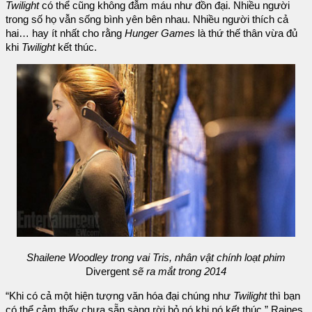
Twilight
có thể cũng không đẫm máu như đồn đại. Nhiều người
trong số họ vẫn sống bình yên bên nhau. Nhiều người thích cả
hai… hay ít nhất cho rằng
Hunger Games
là thứ thế thân vừa đủ
khi
Twilight
kết thúc.
Shailene Woodley trong vai Tris, nhân vật chính loạt phim
Divergent
sẽ ra mắt trong 2014
“Khi có cả một hiện tượng văn hóa đại chúng như
Twilight
thì bạn
có thể cảm thấy chưa sẵn sàng rời bỏ nó khi nó kết thúc,” Raines