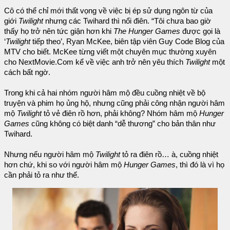
Cô có thể chỉ mới thất vọng về việc bị ép sử dụng ngôn từ của
giới
Twilight
nhưng các Twihard thì nổi điên. “Tôi chưa bao giờ
thấy họ trở nên tức giận hơn khi
The Hunger Games
được gọi là
‘
Twilight
tiếp theo’, Ryan McKee, biên tập viên Guy Code Blog của
MTV cho biết. McKee từng viết một chuyên mục thường xuyên
cho NextMovie.Com kể về việc anh trở nên yêu thích
Twilight
một
cách bất ngờ.
Trong khi cả hai nhóm người hâm mộ đều cuồng nhiệt về bộ
truyện và phim họ ủng hộ, nhưng cũng phải công nhận người hâm
mộ
Twilight
tỏ vẻ điên rồ hơn, phải không? Nhóm hâm mộ
Hunger
Games
cũng không có biệt danh “dễ thương” cho bản thân như
Twihard.
Nhưng nếu người hâm mộ
Twilight
tỏ ra điên rồ… à, cuồng nhiệt
hơn chứ, khi so với người hâm mộ
Hunger Games
, thì đó là vì họ
cần phải tỏ ra như thế.