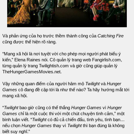
Và phản ứng của họ trước thềm thành công của
Catching Fire
cũng được thể hiện rõ ràng.
“Mạng xã hội là nơi tuyệt vời cho phép mọi người phát biểu ý
kiến,” Elena Raines nói. Cô quản lý trang web Fangirlish.com,
từng quản lý trang Twilightish.com và giờ cũng giúp quản lý
TheHungerGamesMovies.net.
Vậy những quan điểm của người hâm mộ
Twilight
và
Hunger
Games
cô đang đề cập tới là như thế nào? Ta hãy hướng mắt tới
mạng xã hội.
“
Twilight
bao giờ cũng có thể thắng
Hunger Games
vì
Hunger
Games
chỉ là một cuộc thi với một chút chuyện tình cảm,” một
bình luận viết. “
Twilight
có đủ cả chiến đấu, tình yêu, tình bạn…
nếu chọn
Hunger Games
thay vì
Twilight
thì bạn đúng là không
biết suy nghĩ.”