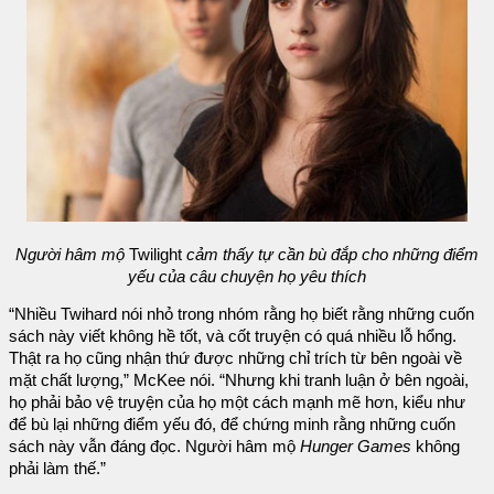
Người hâm mộ
Twilight
cảm thấy tự cần bù đắp cho những điểm
yếu của câu chuyện họ yêu thích
“Nhiều Twihard nói nhỏ trong nhóm rằng họ biết rằng những cuốn
sách này viết không hề tốt, và cốt truyện có quá nhiều lỗ hổng.
Thật ra họ cũng nhận thứ được những chỉ trích từ bên ngoài về
mặt chất lượng,” McKee nói. “Nhưng khi tranh luận ở bên ngoài,
họ phải bảo vệ truyện của họ một cách mạnh mẽ hơn, kiểu như
để bù lại những điểm yếu đó, để chứng minh rằng những cuốn
sách này vẫn đáng đọc. Người hâm mộ
Hunger Games
không
phải làm thế.”