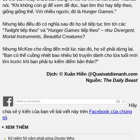
nói. “Khi không còn gì để xem để đọc, bạn tìm thứ hay tiếp theo,
giống giống thế. Với nhiều người, đó là
Hunger Games
.”
Nhưng liệu điều đó có nghĩa sau đó họ sẽ tiếp tục tìm tới các
“
Twilight
tiếp theo” và “
Hunger Games
tiếp theo” – như
Divergent,
Mortal Instruments, Beautiful Creatures
?
Nhưng McKee cho rằng đến một lúc nào đó, họ sẽ phải dừng lại.
“Bạn có thể cuồng nhiệt bao nhiêu bộ truyện dành cho lứa tuổi mới
lớn trước khi bạn phải tự kiểm điểm bản thân?”
Dịch: © Xuân Hiền @Quaivatdienanh.com
Nguồn:
The Daily Beast
Hãy
chia sẻ ý kiến của bạn về bài viết này trên
Facebook của chúng
tôi
+ XEM THÊM
Kỷ niệm 50 năm phát sóng
Doctor Who