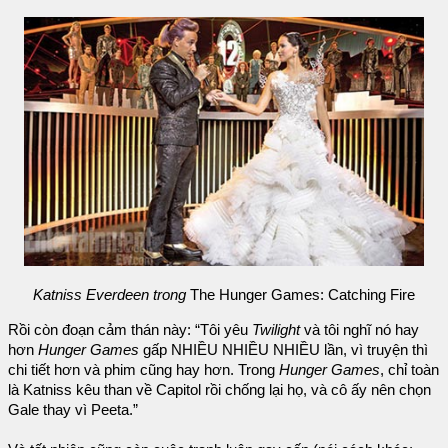
Katniss Everdeen trong
The Hunger Games: Catching Fire
Rồi còn đoạn cảm thán này: “Tôi yêu
Twilight
và tôi nghĩ nó hay
hơn
Hunger Games
gấp NHIỀU NHIỀU NHIỀU lần, vì truyện thì
chi tiết hơn và phim cũng hay hơn. Trong
Hunger Games
, chỉ toàn
là Katniss kêu than về Capitol rồi chống lại họ, và cô ấy nên chọn
Gale thay vì Peeta.”