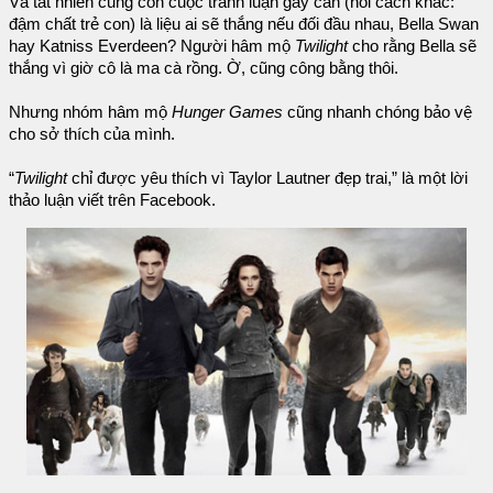
Và tất nhiên cũng còn cuộc tranh luận gay cấn (nói cách khác:
đậm chất trẻ con) là liệu ai sẽ thắng nếu đối đầu nhau, Bella Swan
hay Katniss Everdeen? Người hâm mộ
Twilight
cho rằng Bella sẽ
thắng vì giờ cô là ma cà rồng. Ờ, cũng công bằng thôi.
Nhưng nhóm hâm mộ
Hunger Games
cũng nhanh chóng bảo vệ
cho sở thích của mình.
“
Twilight
chỉ được yêu thích vì Taylor Lautner đẹp trai,” là một lời
thảo luận viết trên Facebook.