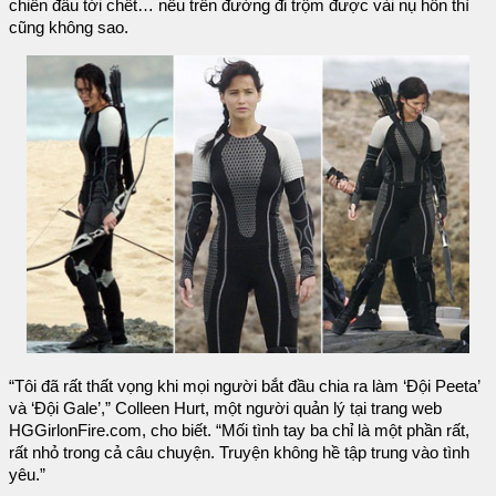
chiến đấu tới chết… nếu trên đường đi trộm được vài nụ hôn thì
cũng không sao.
“Tôi đã rất thất vọng khi mọi người bắt đầu chia ra làm ‘Đội Peeta’
và ‘Đội Gale’,” Colleen Hurt, một người quản lý tại trang web
HGGirlonFire.com, cho biết. “Mối tình tay ba chỉ là một phần rất,
rất nhỏ trong cả câu chuyện. Truyện không hề tập trung vào tình
yêu.”