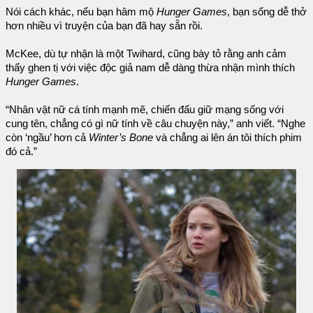
Nói cách khác, nếu bạn hâm mộ
Hunger Games
, bạn sống dễ thở
hơn nhiều vì truyện của bạn đã hay sẵn rồi.
McKee, dù tự nhận là một Twihard, cũng bày tỏ rằng anh cảm
thấy ghen tị với việc độc giả nam dễ dàng thừa nhận mình thích
Hunger Games
.
“Nhân vật nữ cá tính mạnh mẽ, chiến đấu giữ mạng sống với
cung tên, chẳng có gì nữ tính về câu chuyện này,” anh viết. “Nghe
còn ‘ngầu’ hơn cả
Winter’s Bone
và chẳng ai lên án tôi thích phim
đó cả.”