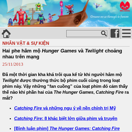
NHÂN VẬT & SỰ KIỆN
Hai phe hâm mộ
Hunger Games
và
Twilight
choảng
nhau trên mạng
25/11/2013
Đã một thời gian kha khá trôi qua kể từ khi người hâm mộ
Twilight
được thưởng thức bộ phim cuối cùng trong loạt
phim này. Vậy những “fan cuồng” của loạt phim đó cảm thấy
thế nào khi phần hai của
The Hunger Games
,
Catching Fire
ra
mắt?
Catching Fire
và những ngụ ý về nền chính trị Mỹ
Catching Fire
: 8 khác biệt lớn giữa phim và truyện
[Bình luận phim]
The Hunger Games: Catching Fire