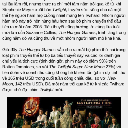
tại lâu lắm rồi, nhưng thực ra chỉ mới tám năm trôi qua kể từ khi
Stephenie Meyer xuất bản
Twilight,
truyền sức sống cho cả một
thế hệ người hâm mộ cuồng nhiệt mang tên Twihard. Nhóm người
hâm mộ này trở nên hùng hậu hơn sau bộ phim chuyển thể đầu
tiên ra mắt năm 2008. Tiểu thuyết cũng hướng tới cùng lứa tuổi
mới lớn của Suzanne Collins,
The Hunger Games
, trình làng trong
cùng năm đó và cũng thu về một nhóm người hâm mộ kha khá.
Giờ đây
The Hunger Games
sắp cho ra mắt bộ phim thứ hai trong
loạt phim truyển thể từ bộ ba tiểu thuyết này và các lời đánh giá
chủ yếu là tích cực (tính đến giờ, phim này có điểm 93% trên
Rotten Tomatoes, so với
The Twilight Saga: New Moon
27%) và
tiên đoán về doanh thu cũng không hề khiêm tốn (phim dự tính thu
về 165 triệu USD trong cuối tuần công chiếu đầu, so với
New
Moon
, 142 triệu USD). Đã một năm trôi qua kể từ khi các Twihard
được chờ đợi phim
Twilight
mới.