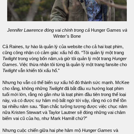
Jennifer Lawrence đóng vai chính trong cả
Hunger Games
và
Winter’s Bone
Cả Raines, tự hào là quản lý của website cho cả hai loạt phim,
cũng công nhận có cảm giác xấu hổ đó. “Tôi quản lý một trang
Twilight
trong vòng bốn năm,và giờ tôi quản lý một trang
Hunger
Games
. Việc thừa nhận tôi từng là quản lý một trang fansite cho
Twilight
vẫn khiến tôi xấu hổ.”
Nhưng họ vẫn có thể biến sự xấu hổ đó thành sức mạnh. McKee
cho rằng, không những
Twilight
đã bắt đầu xu hướng loạt phim
tuổi mới lớn, rằng nó gần như là loạt phim đầu tiên trong thể loại
này, và có được sự hâm mộ bất ngờ tới vậy, rằng nó có thể tồn
tại nhiều năm sau. “Bạn chắc tưởng tượng được việc chục năm
nữa Kristen Stewart và Taylor Lautner sẽ đóng những vai châm
biếm vai cũ của họ, như Mark Hamill chứ?”
Nhưng cuộc chiến giữa hai phe hâm mộ
Hunger Games
và