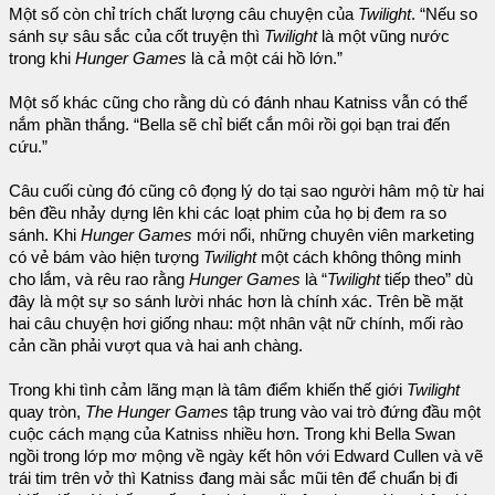
Một số còn chỉ trích chất lượng câu chuyện của
Twilight
. “Nếu so
sánh sự sâu sắc của cốt truyện thì
Twilight
là một vũng nước
trong khi
Hunger Games
là cả một cái hồ lớn.”
Một số khác cũng cho rằng dù có đánh nhau Katniss vẫn có thể
nắm phần thắng. “Bella sẽ chỉ biết cắn môi rồi gọi bạn trai đến
cứu.”
Câu cuối cùng đó cũng cô đọng lý do tại sao người hâm mộ từ hai
bên đều nhảy dựng lên khi các loạt phim của họ bị đem ra so
sánh. Khi
Hunger Games
mới nổi, những chuyên viên marketing
có vẻ bám vào hiện tượng
Twilight
một cách không thông minh
cho lắm, và rêu rao rằng
Hunger Games
là “
Twilight
tiếp theo” dù
đây là một sự so sánh lười nhác hơn là chính xác. Trên bề mặt
hai câu chuyện hơi giống nhau: một nhân vật nữ chính, mối rào
cản cần phải vượt qua và hai anh chàng.
Trong khi tình cảm lãng mạn là tâm điểm khiến thế giới
Twilight
quay tròn,
The Hunger Games
tập trung vào vai trò đứng đầu một
cuộc cách mạng của Katniss nhiều hơn. Trong khi Bella Swan
ngồi trong lớp mơ mộng về ngày kết hôn với Edward Cullen và vẽ
trái tim trên vở thì Katniss đang mài sắc mũi tên để chuẩn bị đi