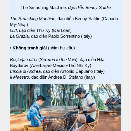
The Smashing Machine
, đạo diễn Benny Safdie
The Smashing Machine
, đạo diễn Benny Safdie (Canada-
Mỹ-Nhật)
Girl
, đạo diễn Thư Kỳ (Đài Loan)
La Grazia
, đạo diễn Paolo Sorrentino (Italy)
•
Không tranh giải
(phim hư cấu)
Boşluğa xütbə
(
Sermon to the Void
), đạo diễn Hilal
Baydarov (Azerbaijan-Mexico-Thổ Nhĩ Kỳ)
L’isola di Andrea
, đạo diễn Antonio Capuano (Italy)
Il Maestro
, đạo diễn Andrea Di Stefano (Italy)