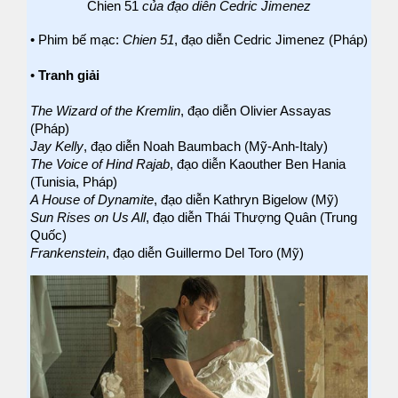
Chien 51
của đạo diễn Cedric Jimenez
• Phim bế mạc:
Chien 51
, đạo diễn Cedric Jimenez (Pháp)
•
Tranh giải
The Wizard of the Kremlin
, đạo diễn Olivier Assayas
(Pháp)
Jay Kelly
, đạo diễn Noah Baumbach (Mỹ-Anh-Italy)
The Voice of Hind Rajab
, đạo diễn Kaouther Ben Hania
(Tunisia, Pháp)
A House of Dynamite
, đạo diễn Kathryn Bigelow (Mỹ)
Sun Rises on Us All
, đạo diễn Thái Thượng Quân (Trung
Quốc)
Frankenstein
, đạo diễn Guillermo Del Toro (Mỹ)