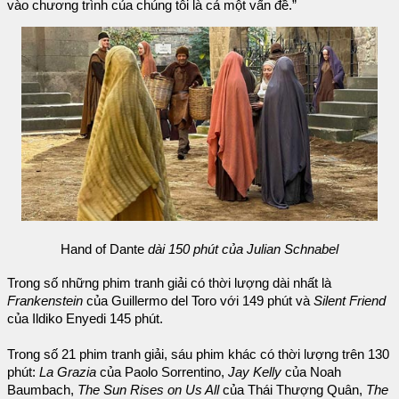
vào chương trình của chúng tôi là cả một vấn đề.”
Hand of Dante
dài 150 phút của Julian Schnabel
Trong số những phim tranh giải có thời lượng dài nhất là
Frankenstein
của Guillermo del Toro với 149 phút và
Silent Friend
của Ildiko Enyedi 145 phút.
Trong số 21 phim tranh giải, sáu phim khác có thời lượng trên 130
phút:
La Grazia
của Paolo Sorrentino,
Jay Kelly
của Noah
Baumbach,
The Sun Rises on Us All
của Thái Thượng Quân,
The