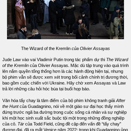
The Wizard of the Kremlin
của Olivier Assayas
Jude Law vào vai Vladimir Putin trong tác phẩm dự thi
The Wizard
of the Kremlin
của Olivier Assayas. Mặc dù tập trung vào quá trình
lên nắm quyền tổng thống hơn là các hành động hiện tại, nhưng
bộ phim vẫn sẽ được xem xét trong bối cảnh chính trị đương thời,
bao gồm cuộc chiến với Ukraine. Hãy chờ xem Assayas và Law
trả lời những câu hỏi hóc búa tại buổi họp báo.
Văn hóa tẩy chay là tâm điểm của bộ phim không tranh giải
After
the Hunt
của Guadagnino, nói về một giáo sư đại học thấy mình
đứng trước ngã ba đường trong cuộc sống cá nhân và sự nghiệp
khi một học sinh xuất sắc buộc tội một trong những đồng nghiệp
của cô.
Tár
của Todd Field, cũng đề cập đến vấn đề “tẩy chay”
đương đại, đã ra mắt Venice năm 2022; trong khi Guadagnino ủng