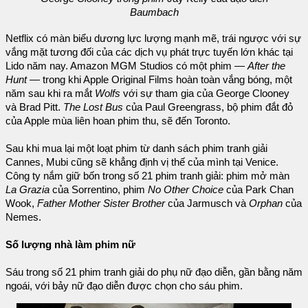
Baumbach
Netflix có màn biểu dương lực lượng mạnh mẽ, trái ngược với sự
vắng mặt tương đối của các dịch vụ phát trực tuyến lớn khác tại
Lido năm nay. Amazon MGM Studios có một phim —
After the
Hunt
— trong khi Apple Original Films hoàn toàn vắng bóng, một
năm sau khi ra mắt
Wolfs
với sự tham gia của George Clooney
và Brad Pitt.
The Lost Bus
của Paul Greengrass, bộ phim đắt đỏ
của Apple mùa liên hoan phim thu, sẽ đến Toronto.
Sau khi mua lại một loạt phim từ danh sách phim tranh giải
Cannes, Mubi cũng sẽ khẳng định vị thế của mình tại Venice.
Công ty nắm giữ bốn trong số 21 phim tranh giải: phim mở màn
La Grazia
của Sorrentino, phim
No Other Choice
của Park Chan
Wook,
Father Mother Sister Brother
của Jarmusch và
Orphan
của
Nemes.
Số lượng nhà làm phim nữ
Sáu trong số 21 phim tranh giải do phụ nữ đạo diễn, gần bằng năm
ngoái, với bảy nữ đạo diễn được chọn cho sáu phim.