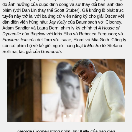
do ảnh hưởng của cuộc đình công và sự thay đổi ban lãnh đạo
phim (với Dan Lin thay thế Scott Stuber). Gã khổng lồ phát trực
tuyến này trở lại với ba ứng cử viên nặng ký cho giải Oscar với
dàn diễn viên hùng hậu:
Jay Kelly
của Baumbach với Clooney,
Adam Sandler và Laura Dern; phim ly kỳ chính trị
A House of
Dynamite
của Bigelow với Idris Elba và Rebecca Ferguson; và
Frankenstein
của del Toro với Isaac, Elordi và Mia Goth. Công ty
còn có phim bộ về kẻ giết người hàng loạt
Il Mostro
từ Stefano
Sollima, tác giả của
Gomorrah
.
George Clooney trong phim
Jay Kelly
của đạo diễn