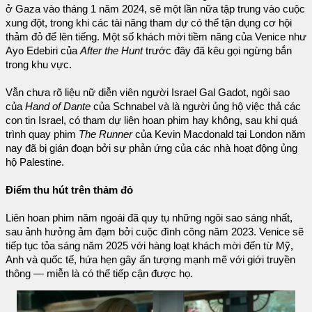
ở Gaza vào tháng 1 năm 2024, sẽ một lần nữa tập trung vào cuộc
xung đột, trong khi các tài năng tham dự có thể tận dụng cơ hội
thảm đỏ để lên tiếng. Một số khách mời tiềm năng của Venice như
Ayo Edebiri của
After the Hunt
trước đây đã kêu gọi ngừng bắn
trong khu vực.
Vẫn chưa rõ liệu nữ diễn viên người Israel Gal Gadot, ngôi sao
của
Hand of Dante
của Schnabel và là người ủng hộ việc thả các
con tin Israel, có tham dự liên hoan phim hay không, sau khi quá
trình quay phim
The Runner
của Kevin Macdonald tại London năm
nay đã bị gián đoạn bởi sự phản ứng của các nhà hoạt động ủng
hộ Palestine.
Điểm thu hút trên thảm đỏ
Liên hoan phim năm ngoái đã quy tụ những ngôi sao sáng nhất,
sau ảnh hưởng ảm đạm bởi cuộc đình công năm 2023. Venice sẽ
tiếp tục tỏa sáng năm 2025 với hàng loạt khách mời đến từ Mỹ,
Anh và quốc tế, hứa hẹn gây ấn tượng mạnh mẽ với giới truyền
thông — miễn là có thể tiếp cận được họ.