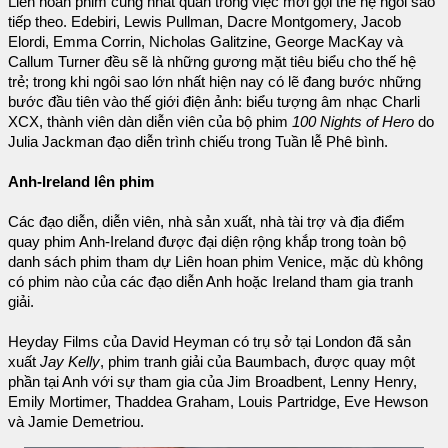
Liên hoan phim cũng nhất quán trong việc mời gọi thế hệ ngôi sao
tiếp theo. Edebiri, Lewis Pullman, Dacre Montgomery, Jacob
Elordi, Emma Corrin, Nicholas Galitzine, George MacKay và
Callum Turner đều sẽ là những gương mặt tiêu biểu cho thế hệ
trẻ; trong khi ngôi sao lớn nhất hiện nay có lẽ đang bước những
bước đầu tiên vào thế giới điện ảnh: biểu tượng âm nhạc Charli
XCX, thành viên dàn diễn viên của bộ phim
100 Nights of Hero
do
Julia Jackman đạo diễn trình chiếu trong Tuần lễ Phê bình.
Anh-Ireland lên phim
Các đạo diễn, diễn viên, nhà sản xuất, nhà tài trợ và địa điểm
quay phim Anh-Ireland được đại diện rộng khắp trong toàn bộ
danh sách phim tham dự Liên hoan phim Venice, mặc dù không
có phim nào của các đạo diễn Anh hoặc Ireland tham gia tranh
giải.
Heyday Films của David Heyman có trụ sở tại London đã sản
xuất
Jay Kelly
, phim tranh giải của Baumbach, được quay một
phần tại Anh với sự tham gia của Jim Broadbent, Lenny Henry,
Emily Mortimer, Thaddea Graham, Louis Partridge, Eve Hewson
và Jamie Demetriou.