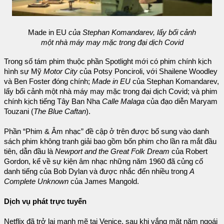
Made in EU
của Stephan Komandarev, lấy bối cảnh
một nhà máy may mặc trong đại dịch Covid
Trong số tám phim thuộc phần Spotlight mới có phim chính kịch
hình sự Mỹ
Motor City
của Potsy Ponciroli, với Shailene Woodley
và Ben Foster đóng chính;
Made in EU
của Stephan Komandarev,
lấy bối cảnh một nhà máy may mặc trong đại dịch Covid; và phim
chính kịch tiếng Tây Ban Nha
Calle Malaga
của đạo diễn Maryam
Touzani (
The Blue Caftan
).
Phần “Phim & Âm nhạc” đề cập ở trên được bổ sung vào danh
sách phim không tranh giải bao gồm bốn phim cho lần ra mắt đầu
tiên, dẫn đầu là
Newport and the Great Folk Dream
của Robert
Gordon, kể về sự kiện âm nhạc những năm 1960 đã củng cố
danh tiếng của Bob Dylan và được nhắc đến nhiều trong
A
Complete Unknown
của James Mangold.
Dịch vụ phát trực tuyến
Netflix đã trở lại mạnh mẽ tại Venice, sau khi vắng mặt năm ngoái