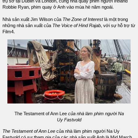
trụ sở tại Dublin và London, cùng nhà quay phim người Ireland
Robbie Ryan, phim quay ở Anh vào mùa hè năm ngoái.
Nhà sản xuất Jim Wilson của
The Zone of Interest
là một trong
những nhà sản xuất của
The Voice of Hind Rajab
, với sự hỗ trợ từ
Film4.
The Testament of Ann Lee
của nhà làm phim người Na
Uy Fastvold
The Testament of Ann Lee
của nhà làm phim người Na Uy
Fastvold có sự tham gia của các nhà sản xuất Anh là Mid March