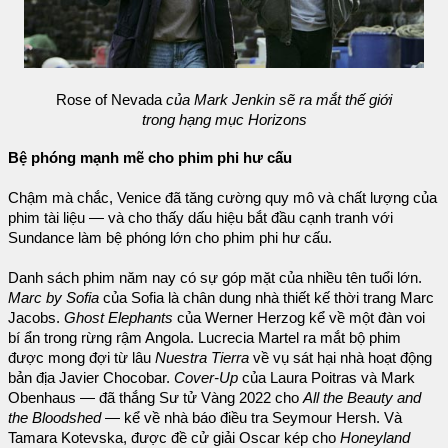
Rose of Nevada
của Mark Jenkin sẽ ra mắt thế giới
trong hạng mục Horizons
Bệ phóng mạnh mẽ cho phim phi hư cấu
Chậm mà chắc, Venice đã tăng cường quy mô và chất lượng của
phim tài liệu — và cho thấy dấu hiệu bắt đầu cạnh tranh với
Sundance làm bệ phóng lớn cho phim phi hư cấu.
Danh sách phim năm nay có sự góp mặt của nhiều tên tuổi lớn.
Marc by Sofia
của Sofia là chân dung nhà thiết kế thời trang Marc
Jacobs.
Ghost Elephants
của Werner Herzog kể về một đàn voi
bí ẩn trong rừng rậm Angola. Lucrecia Martel ra mắt bộ phim
được mong đợi từ lâu
Nuestra Tierra
về vụ sát hại nhà hoạt động
bản địa Javier Chocobar.
Cover-Up
của Laura Poitras và Mark
Obenhaus — đã thắng Sư tử Vàng 2022 cho
All the Beauty and
the Bloodshed
— kể về nhà báo điều tra Seymour Hersh. Và
Tamara Kotevska, được đề cử giải Oscar kép cho
Honeyland