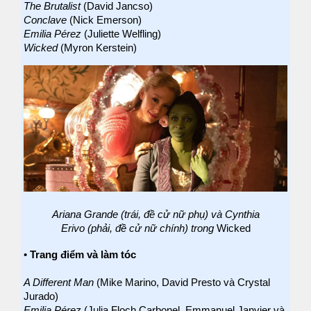
The Brutalist
(David Jancso)
Conclave
(Nick Emerson)
Emilia Pérez
(Juliette Welfling)
Wicked
(Myron Kerstein)
Ariana Grande (trái, đề cử nữ phụ) và Cynthia
Erivo (phải, đề cử nữ chính) trong
Wicked
•
Trang điểm và làm tóc
A Different Man
(Mike Marino, David Presto và Crystal
Jurado)
Emilia Pérez
(Julia Floch Carbonel, Emmanuel Janvier và