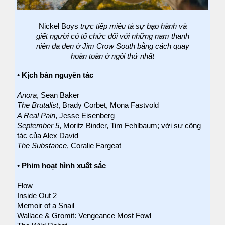
Nickel Boys
trực tiếp miêu tả sự bạo hành và
giết người có tổ chức đối với những nam thanh
niên da đen ở Jim Crow South bằng cách quay
hoàn toàn ở ngôi thứ nhất
•
Kịch bản nguyên tác
Anora
, Sean Baker
The Brutalist
, Brady Corbet, Mona Fastvold
A Real Pain
, Jesse Eisenberg
September 5
, Moritz Binder, Tim Fehlbaum; với sự cộng
tác của Alex David
The Substance
, Coralie Fargeat
•
Phim hoạt hình xuất sắc
Flow
Inside Out 2
Memoir of a Snail
Wallace & Gromit: Vengeance Most Fowl