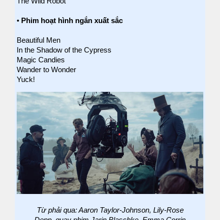
The Wild Robot
•
Phim hoạt hình ngắn xuất sắc
Beautiful Men
In the Shadow of the Cypress
Magic Candies
Wander to Wonder
Yuck!
Từ phải qua: Aaron Taylor-Johnson, Lily-Rose
Depp, quay phim Jarin Blaschke, Emma Corrin