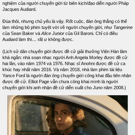
nghiệm của người chuyển giới từ biên kịch/đạo diễn người Pháp
Jacques Audiard.
Đùa thôi, nhưng chủ yếu là vậy. Rốt cuộc, đàn ông thẳng có thể
làm những bộ phim tuyệt vời về người chuyển giới, như
Tangerine
của Sean Baker và
Alice Junior
của Gil Baroni. Chỉ có điều
Audiard làm thì… rất ư không được.
(Lịch sử dân chuyển giới được đề cử giải thưởng Viện Hàn lâm
khá ngắn: nhà soạn nhạc người Anh Angela Morley được đề cử
hai lần, vào năm 1974 và 1976. Nhạc sĩ Anohni được đề cử ca
khúc hay nhất năm 2016. Và năm 2018, nhà làm phim tài liệu
Yance Ford là người đàn ông chuyển giới công khai đầu tiên nhận
được đề cử. Elliot Page vẫn chưa công khai mình là người
chuyển giới khi anh nhận đề cử diễn xuất cho
Juno
năm 2008.)