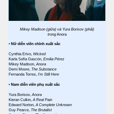
Mikey Madison (giữa) và Yura Borisov (phải)
trong
Anora
•
Nữ diễn viên chính xuất sắc
Cynthia Erivo,
Wicked
Karla Sofía Gascón,
Emilia Pérez
Mikey Madison,
Anora
Demi Moore,
The Substance
Fernanda Torres,
I’m Still Here
•
Nam diễn viên phụ xuất sắc
Yura Borisov,
Anora
Kieran Culkin,
A Real Pain
Edward Norton,
A Complete Unknown
Guy Pearce,
The Brutalist