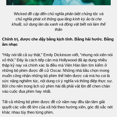
Wicked
đề cập đến chủ nghĩa phân biệt chủng tộc và
chủ nghĩa phát xít thông qua lăng kính kỳ ảo bị che
khuất, sử dụng làn da xanh và động vật biết nói làm thế
thân
Chính trị, được che đậy bằng kịch tính. Bằng hài hước. Bằng
âm nhạc
“Hãy nói tất cả sự thật,” Emily Dickinson viết, “nhưng nói xiên nói
xỏ thôi.” Đây là cách tiếp cận mà Hollywood đã áp dụng nhiều
thập kỷ nay và chính xác là điều mà Viện Hàn lâm tìm kiếm ở
những bộ phim được đề cử Oscar. Những nhà bầu chọn mong
muốn công nhận những bộ phim thể hiện được cái mà họ coi là
sức nặng nghiêm túc, nội dung có ý nghĩa và thông điệp thực sự.
Bởi cho nên trong lịch sử phim hài đã phải vật lộn để chen chân
vào cuộc đua phim hay nhất.
Tất cả những bộ phim được đề cử năm nay đều tận tâm giải
quyết các vấn đề lớn của xã hội theo hướng xiên, góc độ sắc nét
khác nhau tùy theo từng phim.