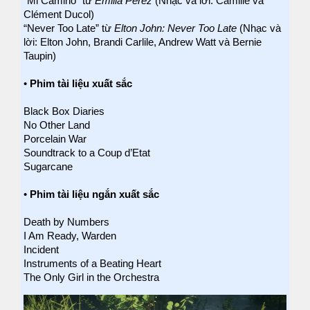
“Mi Camino” từ
Emilia Pérez
(Nhạc và lời: Camille và
Clément Ducol)
“Never Too Late” từ
Elton John: Never Too Late
(Nhạc và
lời: Elton John, Brandi Carlile, Andrew Watt và Bernie
Taupin)
•
Phim tài liệu xuất sắc
Black Box Diaries
No Other Land
Porcelain War
Soundtrack to a Coup d’Etat
Sugarcane
•
Phim tài liệu ngắn xuất sắc
Death by Numbers
I Am Ready, Warden
Incident
Instruments of a Beating Heart
The Only Girl in the Orchestra