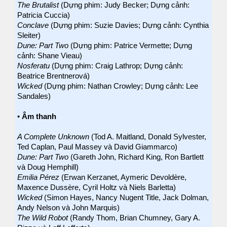
The Brutalist
(Dựng phim: Judy Becker; Dựng cảnh:
Patricia Cuccia)
Conclave
(Dựng phim: Suzie Davies; Dựng cảnh: Cynthia
Sleiter)
Dune: Part Two
(Dựng phim: Patrice Vermette; Dựng
cảnh: Shane Vieau)
Nosferatu
(Dựng phim: Craig Lathrop; Dựng cảnh:
Beatrice Brentnerová)
Wicked
(Dựng phim: Nathan Crowley; Dựng cảnh: Lee
Sandales)
•
Âm thanh
A Complete Unknown
(Tod A. Maitland, Donald Sylvester,
Ted Caplan, Paul Massey và David Giammarco)
Dune: Part Two
(Gareth John, Richard King, Ron Bartlett
và Doug Hemphill)
Emilia Pérez
(Erwan Kerzanet, Aymeric Devoldère,
Maxence Dussère, Cyril Holtz và Niels Barletta)
Wicked
(Simon Hayes, Nancy Nugent Title, Jack Dolman,
Andy Nelson và John Marquis)
The Wild Robot
(Randy Thom, Brian Chumney, Gary A.