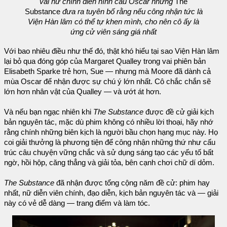
vai nữ chính điển hình câu Oscar nhưng
The
Substance
đưa ra tuyên bố rằng nếu công nhận tức là
Viện Hàn lâm có thể tự khen mình, cho nên cô ấy là
ứng cử viên sáng giá nhất
Với bao nhiêu điều như thế đó, thật khó hiểu tại sao Viện Hàn lâm
lại bỏ qua đóng góp của Margaret Qualley trong vai phiên bản
Elisabeth Sparke trẻ hơn, Sue — nhưng mà Moore đã dành cả
mùa Oscar để nhận được sự chú ý lớn nhất. Cô chắc chắn sẽ
lớn hơn nhân vật của Qualley — và ướt át hơn.
Và nếu bạn ngạc nhiên khi
The Substance
được đề cử giải kịch
bản nguyên tác, mặc dù phim không có nhiều lời thoại, hãy nhớ
rằng chính những biên kịch là người bầu chọn hạng mục này. Họ
coi giải thưởng là phương tiện để công nhận những thứ như cấu
trúc câu chuyện vững chắc và sử dụng sáng tạo các yếu tố bất
ngờ, hồi hộp, căng thẳng và giải tỏa, bên cạnh chơi chữ dí dỏm.
The Substance
đã nhận được tổng cộng năm đề cử: phim hay
nhất, nữ diễn viên chính, đạo diễn, kịch bản nguyên tác và — giải
này có vẻ dễ dàng — trang điểm và làm tóc.