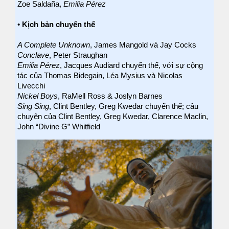
Zoe Saldaña,
Emilia Pérez
•
Kịch bản chuyển thể
A Complete Unknown
, James Mangold và Jay Cocks
Conclave
, Peter Straughan
Emilia Pérez
, Jacques Audiard chuyển thể, với sự cộng
tác của Thomas Bidegain, Léa Mysius và Nicolas
Livecchi
Nickel Boys
, RaMell Ross & Joslyn Barnes
Sing Sing
, Clint Bentley, Greg Kwedar chuyển thể; câu
chuyện của Clint Bentley, Greg Kwedar, Clarence Maclin,
John “Divine G” Whitfield