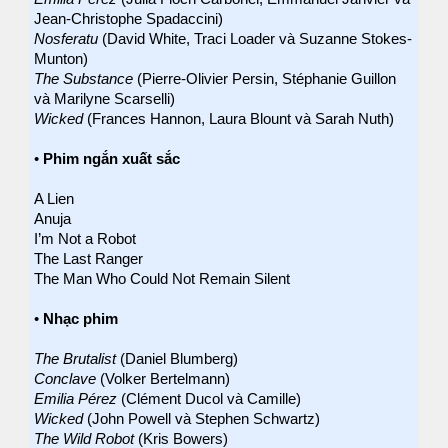
Jean-Christophe Spadaccini)
Nosferatu
(David White, Traci Loader và Suzanne Stokes-
Munton)
The Substance
(Pierre-Olivier Persin, Stéphanie Guillon
và Marilyne Scarselli)
Wicked
(Frances Hannon, Laura Blount và Sarah Nuth)
•
Phim ngắn xuất sắc
A Lien
Anuja
I’m Not a Robot
The Last Ranger
The Man Who Could Not Remain Silent
•
Nhạc phim
The Brutalist
(Daniel Blumberg)
Conclave
(Volker Bertelmann)
Emilia Pérez
(Clément Ducol và Camille)
Wicked
(John Powell và Stephen Schwartz)
The Wild Robot
(Kris Bowers)