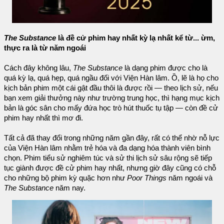
The Substance
là đề cử phim hay nhất kỳ lạ nhất kể từ... ừm,
thực ra là từ năm ngoái
Cách đây không lâu,
The Substance
là dạng phim được cho là
quá kỳ lạ, quá hẹp, quá ngầu đối với Viện Hàn lâm. Ồ, lẽ là họ cho
kịch bản phim một cái gật đầu thôi là được rồi — theo lịch sử, nếu
bạn xem giải thưởng này như trường trung học, thì hạng mục kịch
bản là góc sân cho mấy đứa học trò hút thuốc tụ tập — còn đề cử
phim hay nhất thì mơ đi.
Tất cả đã thay đổi trong những năm gần đây, rất có thể nhờ nỗ lực
của Viện Hàn lâm nhằm trẻ hóa và đa dạng hóa thành viên bình
chọn. Phim tiểu sử nghiêm túc và sử thi lịch sử sâu rộng sẽ tiếp
tục giành được đề cử phim hay nhất, nhưng giờ đây cũng có chỗ
cho những bộ phim kỳ quặc hơn như
Poor Things
năm ngoái và
The Substance
năm nay.