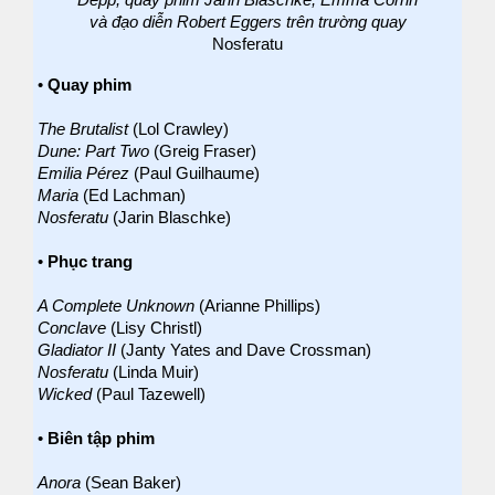
và đạo diễn Robert Eggers trên trường quay
Nosferatu
•
Quay phim
The Brutalist
(Lol Crawley)
Dune: Part Two
(Greig Fraser)
Emilia Pérez
(Paul Guilhaume)
Maria
(Ed Lachman)
Nosferatu
(Jarin Blaschke)
•
Phục trang
A Complete Unknown
(Arianne Phillips)
Conclave
(Lisy Christl)
Gladiator II
(Janty Yates and Dave Crossman)
Nosferatu
(Linda Muir)
Wicked
(Paul Tazewell)
•
Biên tập phim
Anora
(Sean Baker)