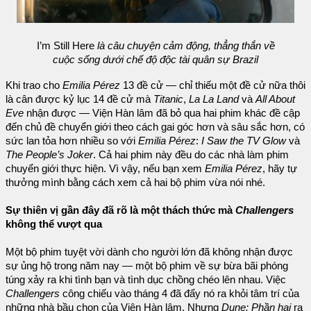
I’m Still Here
là câu chuyện cảm động, thẳng thắn về
cuộc sống dưới chế độ độc tài quân sự Brazil
Khi trao cho
Emilia Pérez
13 đề cử — chỉ thiếu một đề cử nữa thôi
là cân được kỷ lục 14 đề cử mà
Titanic
,
La La Land
và
All About
Eve
nhận được — Viện Hàn lâm đã bỏ qua hai phim khác đề cập
đến chủ đề chuyển giới theo cách gai góc hơn và sâu sắc hơn, có
sức lan tỏa hơn nhiều so với
Emilia Pérez
:
I Saw the TV Glow
và
The People’s Joker
. Cả hai phim này đều do các nhà làm phim
chuyển giới thực hiện. Vì vậy, nếu bạn xem
Emilia Pérez
, hãy tự
thưởng mình bằng cách xem cả hai bộ phim vừa nói nhé.
Sự thiên vị gần đây đã rõ là một thách thức mà
Challengers
không thể vượt qua
Một bộ phim tuyệt vời dành cho người lớn đã không nhận được
sự ủng hộ trong năm nay — một bộ phim về sự bừa bãi phóng
túng xảy ra khi tình bạn và tình dục chồng chéo lên nhau. Việc
Challengers
công chiếu vào tháng 4 đã đẩy nó ra khỏi tâm trí của
những nhà bầu chọn của Viện Hàn lâm. Nhưng
Dune: Phần hai
ra