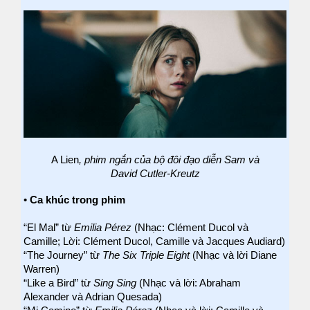
A Lien
, phim ngắn của bộ đôi đạo diễn Sam và
David Cutler-Kreutz
•
Ca khúc trong phim
“El Mal” từ
Emilia Pérez
(Nhạc: Clément Ducol và
Camille; Lời: Clément Ducol, Camille và Jacques Audiard)
“The Journey” từ
The Six Triple Eight
(Nhạc và lời Diane
Warren)
“Like a Bird” từ
Sing Sing
(Nhạc và lời: Abraham
Alexander và Adrian Quesada)