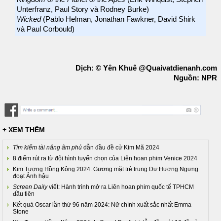
Unterfranz, Paul Story và Rodney Burke)
Wicked
(Pablo Helman, Jonathan Fawkner, David Shirk
và Paul Corbould)
Dịch: © Yên Khuê @Quaivatdienanh.com
Nguồn: NPR
+ XEM THÊM
Tìm kiếm tài năng âm phủ
dẫn đầu đề cử Kim Mã 2024
8 điểm rút ra từ đội hình tuyển chọn của Liên hoan phim Venice 2024
Kim Tượng Hồng Kông 2024: Gương mặt trẻ trung Dư Hương Ngưng
đoạt Ảnh hậu
Screen Daily
viết: Hành trình mở ra Liên hoan phim quốc tế TPHCM
đầu tiên
Kết quả Oscar lần thứ 96 năm 2024: Nữ chính xuất sắc nhất Emma
Stone