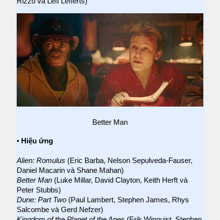
Rizzo và Leff Lefferts)
Better Man
•
Hiệu ứng
Alien: Romulus
(Eric Barba, Nelson Sepulveda-Fauser,
Daniel Macarin và Shane Mahan)
Better Man
(Luke Millar, David Clayton, Keith Herft và
Peter Stubbs)
Dune: Part Two
(Paul Lambert, Stephen James, Rhys
Salcombe và Gerd Nefzer)
Kingdom of the Planet of the Apes
(Erik Winquist, Stephen