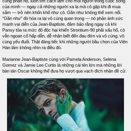
cùng phẫn nộ, luôn tìm cách làm cho mọi người trong cuộc sống
của mình — ngay cả những người xa lạ mà cô gặp khi đi mua
sắm — trở nên khốn khổ như cô. Gần như không thể xem nổi.
“Gần như” đó hóa ra lại vô cùng quan trọng — nó phản ánh sức
mạnh vai diễn của Jean-Baptiste, đảm bảo rằng ngay cả khi
Pansy tỏa ra mức độ độc hại khiến Strontium-90 phải xấu hổ, cô
vẫn ngoan cố hấp dẫn, dễ nhận biết đến đau đớn và vô cùng, vô
cùng yếu đuối. Thật đáng tiếc khi những người bầu chọn của Viện
Hàn lâm không nhìn ra điều đó.
Marianne Jean-Baptiste cùng với Pamela Anderson, Selena
Gomez và Jamie Lee Curtis là những cái tên lớn mà những lời
bàn tán Oscar không thể đưa họ vượt qua vạch đích nhận đề cử.