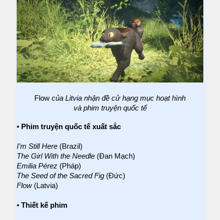
Flow
của Litvia nhận đề cử hạng mục hoạt hình
và phim truyện quốc tế
•
Phim truyện quốc tế xuất sắc
I’m Still Here
(Brazil)
The Girl With the Needle
(Đan Mạch)
Emilia Pérez
(Pháp)
The Seed of the Sacred Fig
(Đức)
Flow
(Latvia)
•
Thiết kế phim