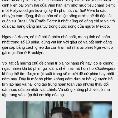
Như đã lưu ý ở trên,
The Substance
xoay xở để vượt qua được
định kiến ​​bài phim hài của Viện hàn lâm nhờ mục tiêu châm biếm:
một Hollywood gia trưởng, kỳ thị phụ nữ.
I’m Still Here
là câu
chuyện cảm động, thẳng thắn về cuộc sống dưới chế độ độc tài
quân sự Brazil. Và
Emilia Pérez
ít nhất cũng cố gắng chỉ ra vai trò
của các băng đảng ma túy trong cuộc sống của người Mexico.
Ngay cả
Anora
, có thể nói là phim nhỏ nhất, mang tính cá nhân
nhất trong số 10 phim, cũng vật lộn với giàu có và bất bình đẳng
giai cấp bằng cách ghép đôi con trai một nhà tài phiệt Nga với cô
gái mại dâm ở Brooklyn.
Với tất cả những chủ đề chính trị xã hội nặng nề này, có lẽ không
ngạc nhiên khi bộ phim gợi cảm, nhễ nhại mồ hôi như
Challengers
không thể tìm được một suất trong số mười đề cử phim hay nhất
năm nay. Đây là một bộ phim không dám đưa ra bất kỳ tuyên bố
lớn lao nào và hài lòng tập trung hoàn toàn vào những thay đổi
cảm xúc của ba nhân vật chính. Và cũng không phải vô cớ mà
tập trung vào cặp đùi cơ bắp của họ.