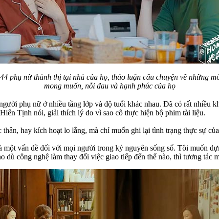
44 phụ nữ thành thị tại nhà của họ, thảo luận câu chuyện về những mối
mong muốn, nỗi đau và hạnh phúc của họ
người phụ nữ ở nhiều tầng lớp và độ tuổi khác nhau. Đã có rất nhiều k
n Tịnh nói, giải thích lý do vì sao cô thực hiện bộ phim tài liệu.
thân, hay kích hoạt lo lắng, mà chỉ muốn ghi lại tình trạng thực sự củ
là một vấn đề đối với mọi người trong kỷ nguyên sống số. Tôi muốn d
 dù công nghệ làm thay đổi việc giao tiếp đến thế nào, thì tương tác 