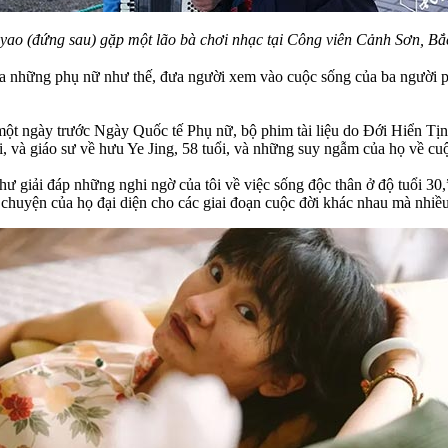
yao (đứng sau) gặp một lão bà chơi nhạc tại Công viên Cảnh Sơn, Bắ
ủa những phụ nữ như thế, đưa người xem vào cuộc sống của ba người p
một ngày trước Ngày Quốc tế Phụ nữ, bộ phim tài liệu do Đới Hiển Tịn
i, và giáo sư về hưu Ye Jing, 58 tuổi, và những suy ngẫm của họ về cu
như giải đáp những nghi ngờ của tôi về việc sống độc thân ở độ tuổi 3
chuyện của họ đại diện cho các giai đoạn cuộc đời khác nhau mà nhiều