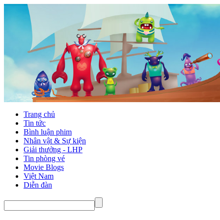
Trang chủ
Tin tức
Bình luận phim
Nhân vật & Sự kiện
Giải thưởng - LHP
Tin phòng vé
Movie Blogs
Việt Nam
Diễn đàn