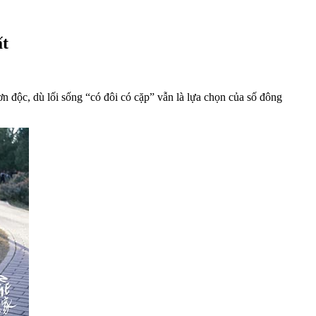
ất
 độc, dù lối sống “có đôi có cặp” vẫn là lựa chọn của số đông