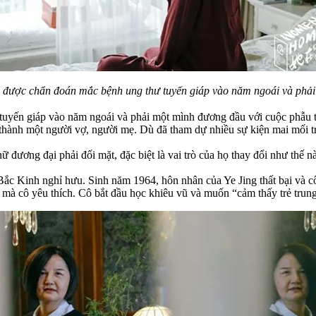
ô, được chẩn đoán mắc bệnh ung thư tuyến giáp vào năm ngoái và phả
tuyến giáp vào năm ngoái và phải một mình đương đầu với cuộc phẫu 
hành một người vợ, người mẹ. Dù đã tham dự nhiều sự kiện mai mối tr
đương đại phải đối mặt, đặc biệt là vai trò của họ thay đổi như thế nà
Bắc Kinh nghỉ hưu. Sinh năm 1964, hôn nhân của Ye Jing thất bại và c
à cô yêu thích. Cô bắt đầu học khiêu vũ và muốn “cảm thấy trẻ trung” 