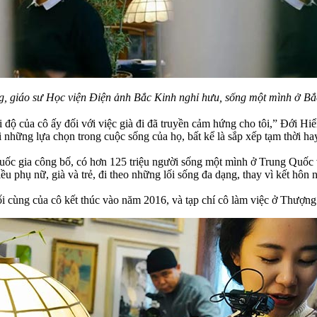
ng, giáo sư Học viện Điện ảnh Bắc Kinh nghỉ hưu, sống một mình ở Bắ
i độ của cô ấy đối với việc già đi đã truyền cảm hứng cho tôi,” Đới Hi
 những lựa chọn trong cuộc sống của họ, bất kể là sắp xếp tạm thời hay
c gia công bố, có hơn 125 triệu người sống một mình ở Trung Quốc 
u phụ nữ, già và trẻ, đi theo những lối sống đa dạng, thay vì kết hôn n
i cùng của cô kết thúc vào năm 2016, và tạp chí cô làm việc ở Thượn