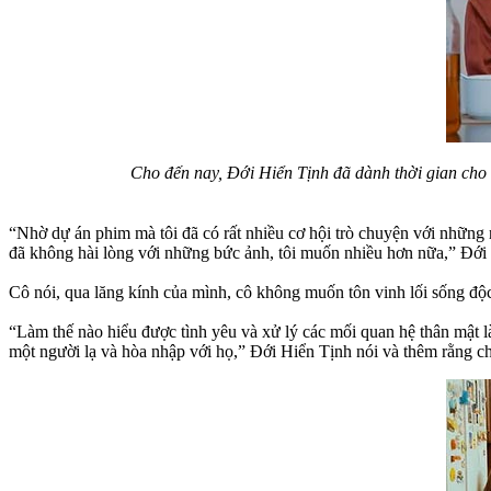
Cho đến nay, Đới Hiển Tịnh đã dành thời gian cho 
“Nhờ dự án phim mà tôi đã có rất nhiều cơ hội trò chuyện với những 
đã không hài lòng với những bức ảnh, tôi muốn nhiều hơn nữa,” Đới Hiể
Cô nói, qua lăng kính của mình, cô không muốn tôn vinh lối sống độc 
“Làm thế nào hiểu được tình yêu và xử lý các mối quan hệ thân mật 
một người lạ và hòa nhập với họ,” Đới Hiển Tịnh nói và thêm rằng cho