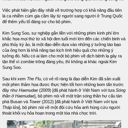
Việc phát hiện gần đây nhất về trường hợp có khả năng đầu tiên
là ca nhiễm cúm gia cầm lây từ người sang người ở Trung Quốc
đế thêm yếu tố đáng sợ cho bộ phim.
Kim Sung Soo, sự nghiệp gắn liền với những phim kinh phí lớn
khắc họa mọi thứ từ xã hội đen tuổi mới lớn đến các chiến binh và
phù thủy kỳ ảo, là một đạo diễn dựa vào những ý tưởng táo bạo
của ông hơn là khả năng tạo kịch tính hiệu quả cho những ý
tưởng đó. Nếu có ai làm cho một bộ phim về dịch bệnh lạ gây ra
tận thế vì zombie trông đáng yêu, thì không ai khác ngoài Kim
Sung Soo.
Sau khi xem
The Flu
, có vẻ rõ ràng là đạo diễn Kim đã sản xuất
một phim thảm họa được thực hiện tốt hơn những bom tấn trước
đây như
Haenudae
(2009) [đã phát hành ở Việt Nam với tựa
Sóng
thần ở Haenudae
], bộ phim nói về một trận sóng thần hư cấu tàn
phá Busan và
Tower
(2012) [đã phát hành ở Việt Nam với tựa
Tháp lửa
], bộ phim nói về một đội cứu hỏa anh hùng cứu người
thoát khỏi vụ hỏa hoạn trong một tòa nhà chọc trời.