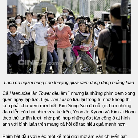
Luôn có người hùng cao thượng giữa đám đông đang hoảng loạn
Cả
Haenudae
lẫn
Tower
đều ầm ĩ nhưng là những phim xem xong
quên ngay lập tức. Liệu
The Flu
có lưu lại trong trí nhớ không thì
còn phải chờ xem mới biết. Kim Sung Soo đã nỗ lực hơn những
đạo diễn của hai phim vừa kể trên, Yoon Je Kyoon và Kim Ji Hoon
theo thứ tự lần lượt, nhờ phối hợp những đợt tấn công ồ ạt hình
ảnh với bình luận trên mạng xã hội để tạo hiệu quả mạnh hơn.
Phim bắt đầu với việc một kẻ môi giới mờ ám vận chuyển bất