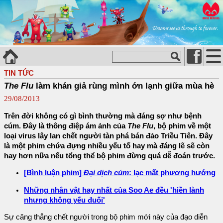
TIN TỨC
The Flu
làm khán giả rùng mình ớn lạnh giữa mùa hè
29/08/2013
Trên đời không có gì bình thường mà đáng sợ như bệnh
cúm. Đây là thông điệp ám ảnh của
The Flu
, bộ phim về một
loại virus lây lan chết người tàn phá bán đảo Triều Tiên. Đây
là một phim chứa đựng nhiều yếu tố hay mà đáng lẽ sẽ còn
hay hơn nữa nếu tổng thể bộ phim đừng quá dễ đoán trước.
[Bình luận phim]
Đại dịch cúm
: lạc mất phương hướng
Những nhân vật hay nhất của Soo Ae đều 'hiền lành
nhưng không yếu đuối'
Sự căng thẳng chết người trong bộ phim mới này của đạo diễn