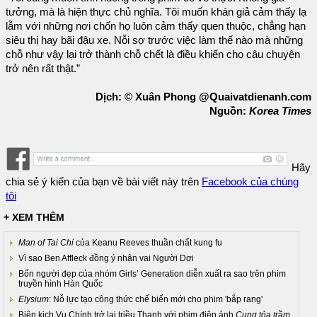
tưởng, mà là hiện thực chủ nghĩa. Tôi muốn khán giả cảm thấy lạ
lẫm với những nơi chốn họ luôn cảm thấy quen thuộc, chẳng hạn
siêu thị hay bãi đậu xe. Nỗi sợ trước việc làm thế nào mà những
chỗ như vậy lại trở thành chỗ chết là điều khiến cho câu chuyện
trở nên rất thật.”
Dịch: © Xuân Phong @Quaivatdienanh.com
Nguồn:
Korea Times
Hãy
chia sẻ ý kiến của bạn về bài viết này trên
Facebook của chúng
tôi
+ XEM THÊM
Man of Tai Chi
của Keanu Reeves thuần chất kung fu
Vì sao Ben Affleck đồng ý nhận vai Người Dơi
Bốn người đẹp của nhóm Girls’ Generation diễn xuất ra sao trên phim
truyền hình Hàn Quốc
Elysium
: Nỗ lực tạo công thức chế biến mới cho phim 'bắp rang'
Biên kịch Vu Chính trở lại triều Thanh với phim điện ảnh
Cung tỏa trầm