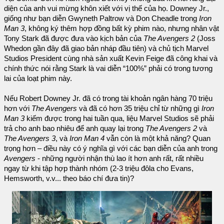
diện của anh vui mừng khôn xiết với vị thế của họ. Downey Jr.,
giống như bạn diễn Gwyneth Paltrow và Don Cheadle trong
Iron
Man 3
, không ký thêm hợp đồng bất kỳ phim nào, nhưng nhân vật
Tony Stark đã được đưa vào kịch bản của
The Avengers 2
(Joss
Whedon gần đây đã giao bản nháp đầu tiên) và chủ tịch Marvel
Studios President cùng nhà sản xuất Kevin Feige đã công khai và
chính thức nói rằng Stark là vai diễn “100%” phải có trong tương
lai của loạt phim này.
Nếu Robert Downey Jr. đã có trong tài khoản ngân hàng 70 triệu
hơn với
The Avengers
và đã có hơn 35 triệu chỉ từ những gì
Iron
Man 3
kiếm được trong hai tuần qua, liệu Marvel Studios sẽ phải
trả cho anh bao nhiêu để anh quay lại trong
The Avengers 2
và
The Avengers 3
, và
Iron Man 4
vẫn còn là một khả năng? Quan
trọng hơn – điều này có ý nghĩa gì với các bạn diễn của anh trong
Avengers
- những người nhận thù lao ít hơn anh rất, rất nhiều
ngay từ khi tập hợp thành nhóm (2-3 triệu đôla cho Evans,
Hemsworth, v.v... theo báo chí đưa tin)?