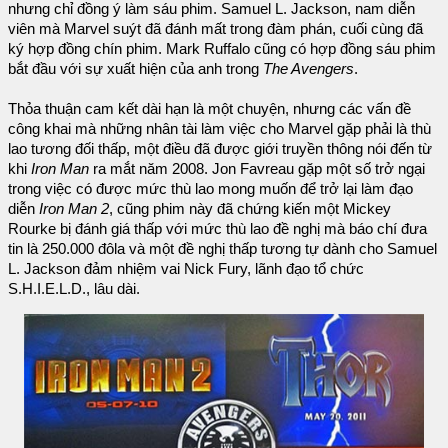
nhưng chỉ đồng ý làm sáu phim. Samuel L. Jackson, nam diễn
viên mà Marvel suýt đã đánh mất trong đàm phán, cuối cùng đã
ký hợp đồng chín phim. Mark Ruffalo cũng có hợp đồng sáu phim
bắt đầu với sự xuất hiện của anh trong
The Avengers
.
Thỏa thuận cam kết dài hạn là một chuyện, nhưng các vấn đề
công khai mà những nhân tài làm việc cho Marvel gặp phải là thù
lao tương đối thấp, một điều đã được giới truyền thông nói đến từ
khi
Iron Man
ra mắt năm 2008. Jon Favreau gặp một số trở ngại
trong việc có được mức thù lao mong muốn để trở lại làm đạo
diễn
Iron Man 2
, cũng phim này đã chứng kiến một Mickey
Rourke bị đánh giá thấp với mức thù lao đề nghị mà báo chí đưa
tin là 250.000 đôla và một đề nghị thấp tương tự dành cho Samuel
L. Jackson đảm nhiệm vai Nick Fury, lãnh đạo tổ chức
S.H.I.E.L.D., lâu dài.