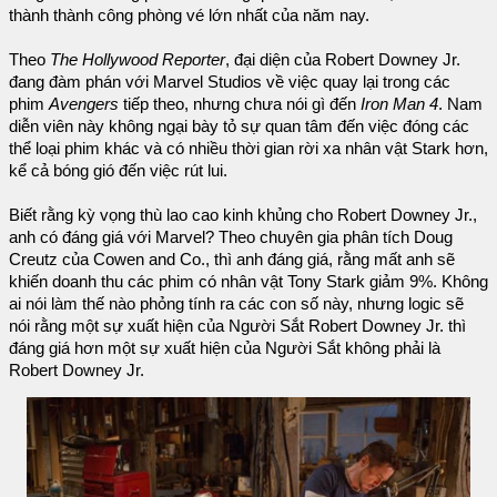
thành thành công phòng vé lớn nhất của năm nay.
Theo
The Hollywood Reporter
, đại diện của Robert Downey Jr.
đang đàm phán với Marvel Studios về việc quay lại trong các
phim
Avengers
tiếp theo, nhưng chưa nói gì đến
Iron Man 4
. Nam
diễn viên này không ngại bày tỏ sự quan tâm đến việc đóng các
thể loại phim khác và có nhiều thời gian rời xa nhân vật Stark hơn,
kể cả bóng gió đến việc rút lui.
Biết rằng kỳ vọng thù lao cao kinh khủng cho Robert Downey Jr.,
anh có đáng giá với Marvel? Theo chuyên gia phân tích Doug
Creutz của Cowen and Co., thì anh đáng giá, rằng mất anh sẽ
khiến doanh thu các phim có nhân vật Tony Stark giảm 9%. Không
ai nói làm thế nào phỏng tính ra các con số này, nhưng logic sẽ
nói rằng một sự xuất hiện của Người Sắt Robert Downey Jr. thì
đáng giá hơn một sự xuất hiện của Người Sắt không phải là
Robert Downey Jr.