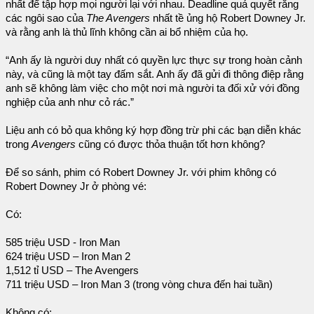
nhất để tập hợp mọi người lại với nhau. Deadline quả quyết rằng
các ngôi sao của
The Avengers
nhất tề ủng hộ Robert Downey Jr.
và rằng anh là thủ lĩnh không cần ai bổ nhiệm của họ.
“Anh ấy là người duy nhất có quyền lực thực sự trong hoàn cảnh
này, và cũng là một tay đấm sắt. Anh ấy đã gửi đi thông điệp rằng
anh sẽ không làm việc cho một nơi mà người ta đối xử với đồng
nghiệp của anh như cỏ rác.”
Liệu anh có bỏ qua không ký hợp đồng trừ phi các bạn diễn khác
trong
Avengers
cũng có được thỏa thuận tốt hơn không?
Để so sánh, phim có Robert Downey Jr. với phim không có
Robert Downey Jr ở phòng vé:
Có:
585 triệu USD - Iron Man
624 triệu USD – Iron Man 2
1,512 tỉ USD – The Avengers
711 triệu USD – Iron Man 3 (trong vòng chưa đến hai tuần)
Không có: