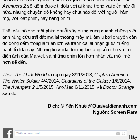
Avengers 2
sẽ kiếm được tỉ đôla với ai khác trong vai diễn này đi
nữa, nhưng chuyện đó không hay chút nào đối với người hâm
mộ, với loạt phim, hay hãng phim.
Thật xấu hổ cho một phim chuỗi xây dựng xung quanh những siêu
anh hùng cứu trái đất mà lại thoáng mây mù âm u bởi chuyện cân
đo đong đếm trong làm ăn lớn và tranh cãi ai nhận gì từ miếng
bánh tỉ đôla này. Nhưng tin vui là, tương lai sáng sủa cho vũ trụ
điện ảnh của Marvel, và những phim lớn hơn nhân vật mới mẻ
hơn sẽ đến.
Thor: The Dark World
ra rạp ngày 8/11/2013,
Captain America:
The Winter Soldier
4/4/2014,
Guardians of the Galaxy
1/8/2014,
The Avengers 2
1/5/2015,
Ant-Man
6/11/2015, và
Doctor Strange
sau đó.
Dịch: © Yên Khuê @Quaivatdienanh.com
Nguồn: Screen Rant
Hãy