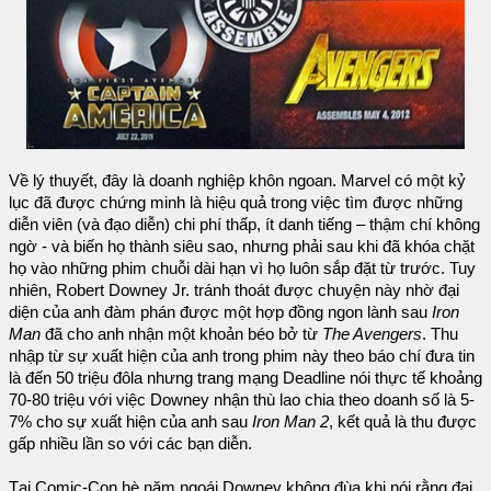
Về lý thuyết, đây là doanh nghiệp khôn ngoan. Marvel có một kỷ
lục đã được chứng minh là hiệu quả trong việc tìm được những
diễn viên (và đạo diễn) chi phí thấp, ít danh tiếng – thậm chí không
ngờ - và biến họ thành siêu sao, nhưng phải sau khi đã khóa chặt
họ vào những phim chuỗi dài hạn vì họ luôn sắp đặt từ trước. Tuy
nhiên, Robert Downey Jr. tránh thoát được chuyện này nhờ đại
diện của anh đàm phán được một hợp đồng ngon lành sau
Iron
Man
đã cho anh nhận một khoản béo bở từ
The Avengers
. Thu
nhập từ sự xuất hiện của anh trong phim này theo báo chí đưa tin
là đến 50 triệu đôla nhưng trang mạng Deadline nói thực tế khoảng
70-80 triệu với việc Downey nhận thù lao chia theo doanh số là 5-
7% cho sự xuất hiện của anh sau
Iron Man 2
, kết quả là thu được
gấp nhiều lần so với các bạn diễn.
Tại Comic-Con hè năm ngoái Downey không đùa khi nói rằng đại