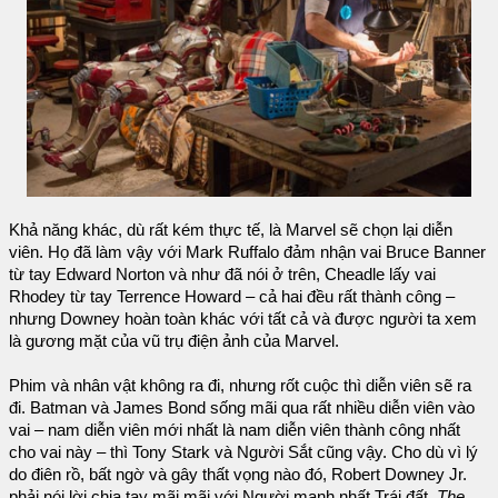
Khả năng khác, dù rất kém thực tế, là Marvel sẽ chọn lại diễn
viên. Họ đã làm vậy với Mark Ruffalo đảm nhận vai Bruce Banner
từ tay Edward Norton và như đã nói ở trên, Cheadle lấy vai
Rhodey từ tay Terrence Howard – cả hai đều rất thành công –
nhưng Downey hoàn toàn khác với tất cả và được người ta xem
là gương mặt của vũ trụ điện ảnh của Marvel.
Phim và nhân vật không ra đi, nhưng rốt cuộc thì diễn viên sẽ ra
đi. Batman và James Bond sống mãi qua rất nhiều diễn viên vào
vai – nam diễn viên mới nhất là nam diễn viên thành công nhất
cho vai này – thì Tony Stark và Người Sắt cũng vậy. Cho dù vì lý
do điên rồ, bất ngờ và gây thất vọng nào đó, Robert Downey Jr.
phải nói lời chia tay mãi mãi với Người mạnh nhất Trái đất,
The