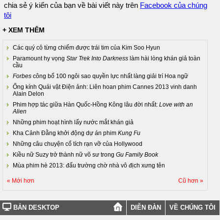
chia sẻ ý kiến của bạn về bài viết này trên
Facebook của chúng
tôi
+ XEM THÊM
Các quý cô từng chiếm được trái tim của Kim Soo Hyun
Paramount hy vọng
Star Trek Into Darkness
làm hài lòng khán giả toàn
cầu
Forbes
công bố 100 ngôi sao quyền lực nhất làng giải trí Hoa ngữ
Ống kính Quái vật Điện ảnh: Liên hoan phim Cannes 2013 vinh danh
Alain Delon
Phim hợp tác giữa Hàn Quốc-Hồng Kông lâu đời nhất:
Love with an
Alien
Những phim hoạt hình lấy nước mắt khán giả
Kha Cảnh Đằng khởi động dự án phim
Kung Fu
Những câu chuyện cổ tích rạn vỡ của Hollywood
Kiều nữ Suzy trở thành nữ võ sư trong
Gu Family Book
Mùa phim hè 2013: đấu trường chờ nhà vô địch xưng tên
« Mới hơn
Cũ hơn »
BẢN DESKTOP
DIỄN ĐÀN
VỀ CHÚNG TÔI