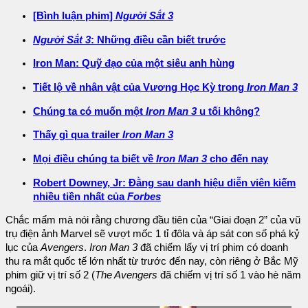
[Bình luận phim]
Người Sắt 3
Người Sắt 3
: Những điều cần biết trước
Iron Man: Quỹ đạo của một siêu anh hùng
Tiết lộ về nhân vật của Vương Học Kỳ trong
Iron Man 3
Chúng ta có muốn một
Iron Man 3
u tối không?
Thấy gì qua trailer
Iron Man 3
Mọi điều chúng ta biết về
Iron Man 3
cho đến nay
Robert Downey, Jr: Đằng sau danh hiệu diễn viên kiếm
nhiều tiền nhất của
Forbes
Chắc mẩm mà nói rằng chương đầu tiên của “Giai đoạn 2” của vũ
trụ điện ảnh Marvel sẽ vượt mốc 1 tỉ đôla và áp sát con số phá kỷ
lục của
Avengers
.
Iron Man 3
đã chiếm lấy vị trí phim có doanh
thu ra mắt quốc tế lớn nhất từ trước đến nay, còn riêng ở Bắc Mỹ
phim giữ vị trí số 2 (
The Avengers
đã chiếm vị trí số 1 vào hè năm
ngoái).