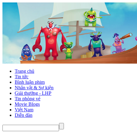
Trang chủ
Tin tức
Bình luận phim
Nhân vật & Sự kiện
Giải thưởng - LHP
Tin phòng vé
Movie Blogs
Việt Nam
Diễn đàn