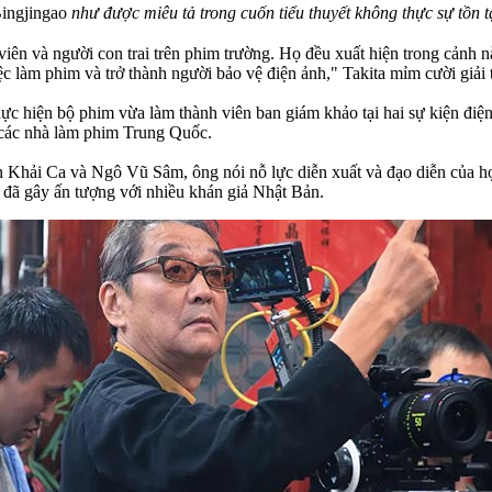
ingjingao
như được miêu tả trong cuốn tiểu thuyết không thực sự tồn t
iên và người con trai trên phim trường. Họ đều xuất hiện trong cảnh n
ệc làm phim và trở thành người bảo vệ điện ảnh," Takita mỉm cười giải 
ực hiện bộ phim vừa làm thành viên ban giám khảo tại hai sự kiện đi
 các nhà làm phim Trung Quốc.
ần Khải Ca và Ngô Vũ Sâm, ông nói nỗ lực diễn xuất và đạo diễn của
ã gây ấn tượng với nhiều khán giả Nhật Bản.