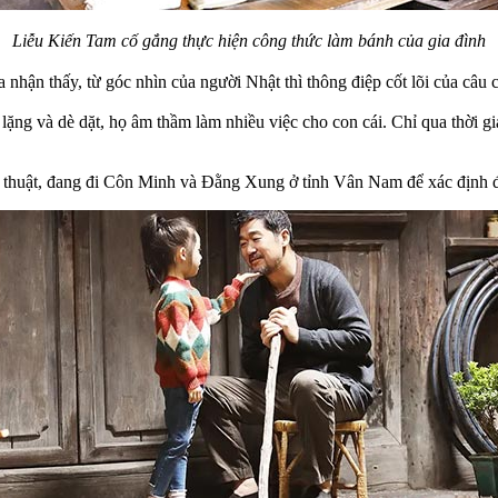
Liễu Kiến Tam cố gắng thực hiện công thức làm bánh của gia đình
 nhận thấy, từ góc nhìn của người Nhật thì thông điệp cốt lõi của câu 
ặng và dè dặt, họ âm thầm làm nhiều việc cho con cái. Chỉ qua thời gia
hệ thuật, đang đi Côn Minh và Đằng Xung ở tỉnh Vân Nam để xác định 