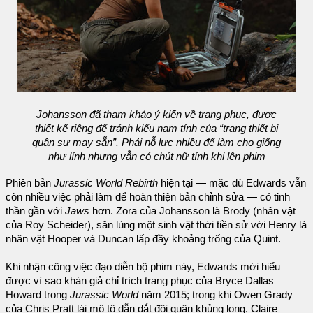
Johansson đã tham khảo ý kiến về trang phục, được
thiết kế riêng để tránh kiểu nam tính của “trang thiết bị
quân sự may sẵn”. Phải nỗ lực nhiều để làm cho giống
như lính nhưng vẫn có chút nữ tính khi lên phim
Phiên bản
Jurassic World Rebirth
hiện tại — mặc dù Edwards vẫn
còn nhiều việc phải làm để hoàn thiện bản chỉnh sửa — có tinh
thần gần với
Jaws
hơn. Zora của Johansson là Brody (nhân vật
của Roy Scheider), săn lùng một sinh vật thời tiền sử với Henry là
nhân vật Hooper và Duncan lấp đầy khoảng trống của Quint.
Khi nhận công việc đạo diễn bộ phim này, Edwards mới hiểu
được vì sao khán giả chỉ trích trang phục của Bryce Dallas
Howard trong
Jurassic World
năm 2015; trong khi Owen Grady
của Chris Pratt lái mô tô dẫn dắt đội quân khủng long, Claire