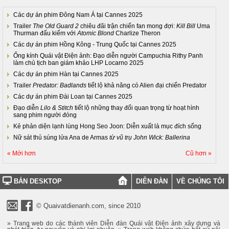
Các dự án phim Đông Nam Á tại Cannes 2025
Trailer
The Old Guard 2
chiêu đãi trận chiến fan mong đợi:
Kill Bill
Uma
Thurman đấu kiếm với
Atomic Blond
Charlize Theron
Các dự án phim Hồng Kông - Trung Quốc tại Cannes 2025
Ống kính Quái vật Điện ảnh: Đạo diễn người Campuchia Rithy Panh
làm chủ tịch ban giám khảo LHP Locarno 2025
Các dự án phim Hàn tại Cannes 2025
Trailer
Predator: Badlands
tiết lộ khả năng có Alien đại chiến Predator
Các dự án phim Đài Loan tại Cannes 2025
Đạo diễn
Lilo & Stitch
tiết lộ những thay đổi quan trọng từ hoạt hình
sang phim người đóng
Kẻ phản diện lạnh lùng Hong Seo Joon: Diễn xuất là mục đích sống
Nữ sát thủ súng lửa Ana de Armas
từ vũ trụ John Wick: Ballerina
« Mới hơn
Cũ hơn »
BẢN DESKTOP
DIỄN ĐÀN
VỀ CHÚNG TÔI
© Quaivatdienanh.com, since 2010
» Trang web do các thành viên Diễn đàn Quái vật Điện ảnh xây dựng và