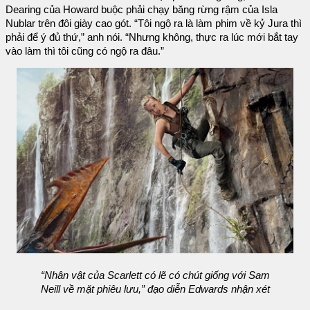
Dearing của Howard buộc phải chạy băng rừng rậm của Isla
Nublar trên đôi giày cao gót. “Tôi ngộ ra là làm phim về kỷ Jura thì
phải để ý đủ thứ,” anh nói. “Nhưng không, thực ra lúc mới bắt tay
vào làm thì tôi cũng có ngộ ra đâu.”
“Nhân vật của Scarlett có lẽ có chút giống với Sam
Neill về mặt phiêu lưu,” đạo diễn Edwards nhận xét