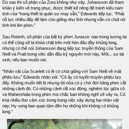
Dù sao thì số phận của Zora không như vậy. Johansson đã tham
khảo ý kiến về trang phục, được thiết kế riêng để tránh kiểu nam
tính của “trang thiết bị quân sự may sẵn,” Edwards tiếp tục. “Phải
nỗ lực nhiều đấy để làm cho giống như lính nhưng vẫn có chút nữ
tính khi lên phim.”
Sau
Rebirth
, số phận của bất kỳ phim
Jurassic
nào trong tương lai
có thể cũng sẽ bị khóa chặt trên một hòn đảo đầy khủng long,
nhưng có thể nói Johansson đang tiếp tục truyền thống của Sam
Neill và Pratt trong việc dẫn đầu kỷ nguyên mới này. Một... sự tái
sinh, nếu bạn muốn nói.
“Nhân vật của Scarlett có lẽ có chút giống với Sam Neill về mặt
phiêu lưu,” Edwards nhận xét. “Cô ấy có tuyến truyện phiêu lưu
đấy. Không muốn tiết lộ nhưng tôi nửa có ý chờ đợi hãng phim cắt
những cảnh đó. Có những cảnh rất xúc động, nghiêm túc giữa cô
và Mahershala trong phim mà chắc bạn không nghĩ sẽ xảy ra. Có
khá nhiều thứ cảm xúc trong trong việc xây dựng hai nhân vật
này. Hy vọng bạn quan tâm đến họ những khi không có khủng
long.”