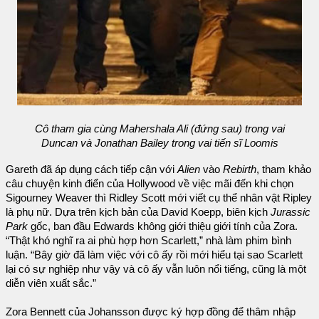
Cô tham gia cùng Mahershala Ali (đứng sau) trong vai
Duncan và Jonathan Bailey trong vai tiến sĩ Loomis
Gareth đã áp dụng cách tiếp cận với
Alien
vào
Rebirth
, tham khảo
câu chuyện kinh điển của Hollywood về việc mãi đến khi chọn
Sigourney Weaver thì Ridley Scott mới viết cụ thể nhân vật Ripley
là phụ nữ. Dựa trên kịch bản của David Koepp, biên kịch
Jurassic
Park
gốc, ban đầu Edwards không giới thiệu giới tính của Zora.
“Thật khó nghĩ ra ai phù hợp hơn Scarlett,” nhà làm phim bình
luận. “Bây giờ đã làm việc với cô ấy rồi mới hiểu tại sao Scarlett
lại có sự nghiệp như vậy và cô ấy vẫn luôn nổi tiếng, cũng là một
diễn viên xuất sắc.”
Zora Bennett của Johansson được ký hợp đồng để thâm nhập