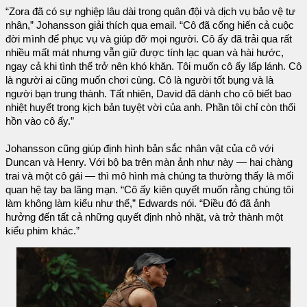
“Zora đã có sự nghiệp lâu dài trong quân đội và dịch vụ bảo vệ tư
nhân,” Johansson giải thích qua email. “Cô đã cống hiến cả cuộc
đời mình để phục vụ và giúp đỡ mọi người. Cô ấy đã trải qua rất
nhiều mất mát nhưng vẫn giữ được tính lạc quan và hài hước,
ngay cả khi tình thế trở nên khó khăn. Tôi muốn cô ấy lấp lánh. Cô
là người ai cũng muốn chơi cùng. Cô là người tốt bụng và là
người bạn trung thành. Tất nhiên, David đã dành cho cô biết bao
nhiệt huyết trong kịch bản tuyệt vời của anh. Phần tôi chỉ còn thổi
hồn vào cô ấy.”
Johansson cũng giúp định hình bản sắc nhân vật của cô với
Duncan và Henry. Với bộ ba trên màn ảnh như này — hai chàng
trai và một cô gái — thì mô hình mà chúng ta thường thấy là mối
quan hệ tay ba lãng mạn. “Cô ấy kiên quyết muốn rằng chúng tôi
làm không làm kiểu như thế,” Edwards nói. “Điều đó đã ảnh
hưởng đến tất cả những quyết định nhỏ nhặt, và trở thành một
kiểu phim khác.”