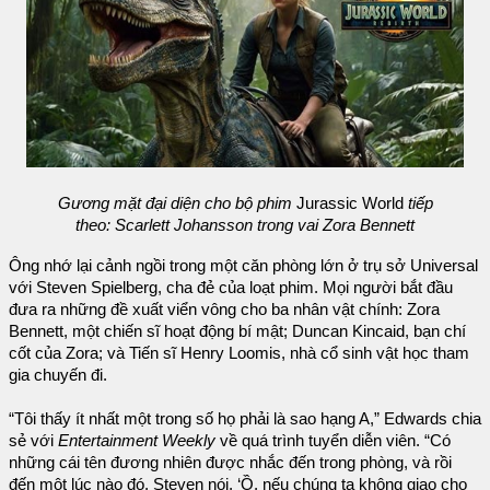
Gương mặt đại diện cho bộ phim
Jurassic World
tiếp
theo: Scarlett Johansson trong vai Zora Bennett
Ông nhớ lại cảnh ngồi trong một căn phòng lớn ở trụ sở Universal
với Steven Spielberg, cha đẻ của loạt phim. Mọi người bắt đầu
đưa ra những đề xuất viển vông cho ba nhân vật chính: Zora
Bennett, một chiến sĩ hoạt động bí mật; Duncan Kincaid, bạn chí
cốt của Zora; và Tiến sĩ Henry Loomis, nhà cổ sinh vật học tham
gia chuyến đi.
“Tôi thấy ít nhất một trong số họ phải là sao hạng A,” Edwards chia
sẻ với
Entertainment Weekly
về quá trình tuyển diễn viên. “Có
những cái tên đương nhiên được nhắc đến trong phòng, và rồi
đến một lúc nào đó, Steven nói, ‘Ồ, nếu chúng ta không giao cho